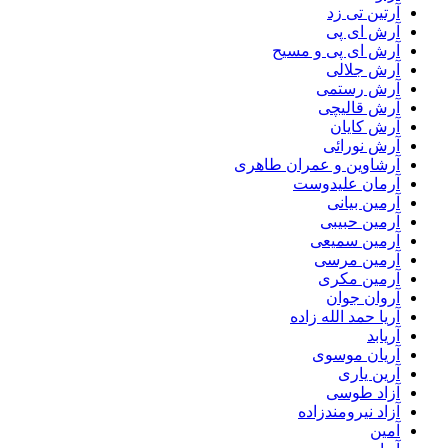
آرتین تی زد
آرش ای پی
آرش ای پی و مسیح
آرش جلالی
آرش رستمی
آرش قالیچی
آرش کایان
آرش نورائی
آرشاوین و عمران طاهری
آرمان علیدوست
آرمین بیانی
آرمین حبیبی
آرمین سمیعی
آرمین مرسی
آرمین مکری
آروان جوان
آریا حمد الله زاده
آریابد
آریان موسوی
آرین یاری
آزاد طوسی
آزاد نیرومندزاده
آمین