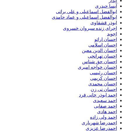
آیدار
آیسا حیدری
ابوالفضل اسماعیلی و علی براتی
ابوالفضل اسماعیلی و عماد حامدی
ابوذر قشقاوی
اجرای زنده سیروان خسروی
اجوید
احسان اراتو
احسان اسلامی
احسان الدین معین
احسان تهرانچی
احسان حق شناس
احسان خواجه امیری
احسان رئیسی
احسان کریمی
احسان محمدی
احسان نی زن
احمد ابوذر خانی فرد
احمد سعیدی
احمد صفایی
احمد هادی
احمد ولی زاده
احمدرضا شهریاری
احمدرضا عزیزی