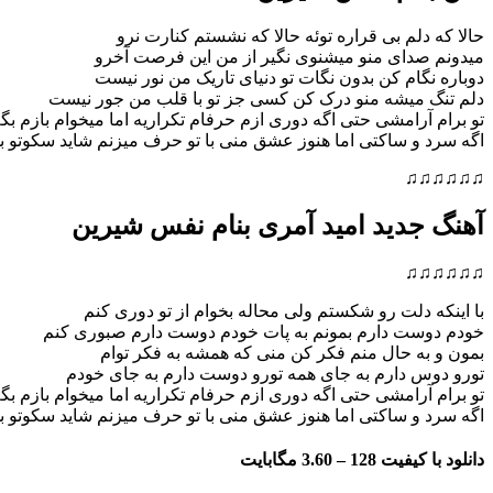
حالا که دلم بی قراره توئه حالا که نشستم کنارت نرو
میدونم صدای منو میشنوی نگیر از من این فرصت آخرو
دوباره نگام کن بدون نگات تو دنیای تاریک من نور نیست
دلم تنگ میشه منو درک کن کسی جز تو با قلب من جور نیست
تو برام آرامشی حتی اگه دوری ازم حرفام تکراریه اما میخوام بازم بگ
اگه سرد و ساکتی اما هنوز عشق منی با تو حرف میزنم شاید سکوتو 
♫♫♫♫♫♫
آهنگ جدید امید آمری بنام نفس شیرین
♫♫♫♫♫♫
با اینکه دلت رو شکستم ولی محاله بخوام از تو دوری کنم
خودم دوست دارم بمونم به پات خودم دوست دارم صبوری کنم
بمون و به حال منم فکر کن منی که هم
شه به فکر توام
تورو دوس دارم به جای همه تورو دوست دارم به جای خودم
تو برام آرامشی حتی اگه دوری ازم حرفام تکراریه اما میخوام بازم بگ
اگه سرد و ساکتی اما هنوز عشق منی با تو حرف میزنم شاید سکوتو 
دانلود با کیفیت 128 –
3.60 مگابایت