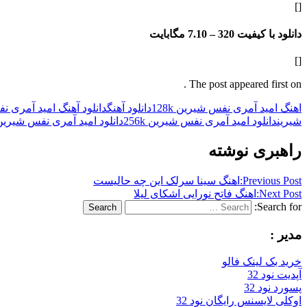
[]
دانلود با کیفیت 320 –
7.10 مگابایت
[]
The post appeared first on .
اهنگ امید آمری نفس شیرین 128k
دانلود آهنگ
دانلود آهنگ امید آمری ن
شیرین
دانلود امید آمری نفس شیرین 256k
دانلود امید آمری نفس شیرین p3
راهبری نوشته
Previous Post:
اهنگ سینا سرلک این چه حالیست
Next Post:
اهنگ فاتح نورایی اشکای لیلا
Search for:
Search
مدیر :
خرید بک لینک فالو
آپدیت نود 32
پسورد نود 32
اوکلی لایسنس رایگان نود 32