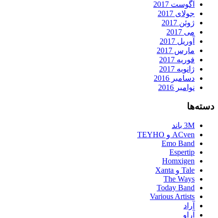
آگوست 2017
جولای 2017
ژوئن 2017
می 2017
آوریل 2017
مارس 2017
فوریه 2017
ژانویه 2017
دسامبر 2016
نوامبر 2016
دسته‌ها
3M باند
ACven و TEYHO
Emo Band
Espertip
Homxigen
Tale و Xanta
The Ways
Today Band
Various Artists
آراد
آراو