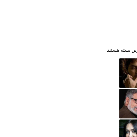
ین
بسته هستند