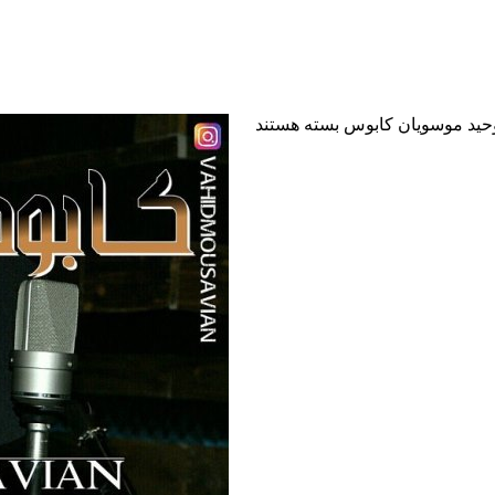
وحید موسویان کابوس
بسته هستند