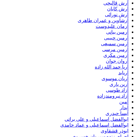
آرش قالیچی
آرش کایان
آرش نورائی
آرشاوین و عمران طاهری
آرمان علیدوست
آرمین بیانی
آرمین حبیبی
آرمین سمیعی
آرمین مرسی
آرمین مکری
آروان جوان
آریا حمد الله زاده
آریابد
آریان موسوی
آرین یاری
آزاد طوسی
آزاد نیرومندزاده
آمین
آیدار
آیسا حیدری
ابوالفضل اسماعیلی و علی براتی
ابوالفضل اسماعیلی و عماد حامدی
ابوذر قشقاوی
اجرای زنده سیروان خسروی