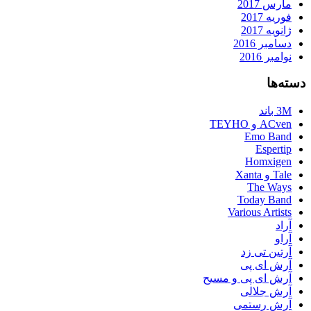
مارس 2017
فوریه 2017
ژانویه 2017
دسامبر 2016
نوامبر 2016
دسته‌ها
3M باند
ACven و TEYHO
Emo Band
Espertip
Homxigen
Tale و Xanta
The Ways
Today Band
Various Artists
آراد
آراو
آرتین تی زد
آرش ای پی
آرش ای پی و مسیح
آرش جلالی
آرش رستمی