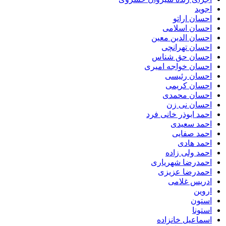
اجوید
احسان اراتو
احسان اسلامی
احسان الدین معین
احسان تهرانچی
احسان حق شناس
احسان خواجه امیری
احسان رئیسی
احسان کریمی
احسان محمدی
احسان نی زن
احمد ابوذر خانی فرد
احمد سعیدی
احمد صفایی
احمد هادی
احمد ولی زاده
احمدرضا شهریاری
احمدرضا عزیزی
ادریس غلامی
اروین
استون
استونا
اسماعیل خانزاده