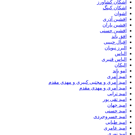
اشکان کشاورز
اشکان کینگ
اشوان
افشین آذری
افشین باران
افشین حسنی
افق باند
اقبال حبیبی
البرز نبویان
الیاس
الیاس قنبرى
الیکان
امو باند
امید آمری
امید آمری و مجتبی کبیری و مهدى مقدم
امید آمری و مهدی مقدم
امید ترابی
امید تقی پور
امید جهان
امید حسنی
امید خسروجردی
امید طبایی
امید عامری
امید نوری