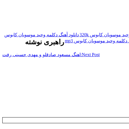
ید موسویان کابوس 320k
دانلود آهنگ دکلمه وحید موسویان کابوس
 دکلمه وحید موسویان کابوس mp3
راهبری نوشته
Next Post:
اهنگ مسعود صادقلو و مهدی حسینی رفت