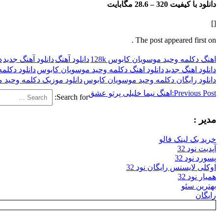
دانلود با کیفیت 320 –
28.6 مگابایت
[]
The post appeared first on .
اهنگ دکلمه وحید موسویان کابوس 128k
دانلود آهنگ
دانلود آهنگ جدید
د
دانلود اهنگ جدید
دانلود اهنگ دکلمه وحید موسویان کابوس
دانلود دکلم
دانلود رایگان دکلمه وحید موسویان کابوس
دانلود موزیک دکلمه وحید
Previous Post:
اهنگ نیما خلیلی پرتو عشق
Search for:
مدیر :
خرید بک لینک فالو
آپدیت نود 32
پسورد نود 32
اوکلی لایسنس رایگان نود 32
همیار نود 32
بهترین سئو
رایگان