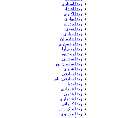
رضا استادی
رضا افشار
رضا اکبری
رضا بهاری
رضا بیدرام
رضا تقوی
رضا چناری
رضا خادمیان
رضا رخساری
رضا رزم آرا
رضا روح پور
رضا ساداتی
رضا ساسان پور
رضا شیری
رضا صادقی
رضا صادقی بنام
رضا ضیا
رضا فرهادی
رضا قائمی
رضا قندهاری
رضا کرمانی
رضا ملک زاده
رضا موسوی