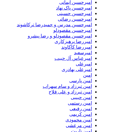
امیرحسین ایمانی
امیرحسین پاک نهاد
امیرحسین حسینی
امیرحسین رضائی
امیرحسین مدرس و حمیدرضا ترکاشوند
امیرحسین مقصودلو
امیرحسین مقصودلو و رضا پیشرو
امیررضا پرهیزکاری
امیررضا کاکاوند
امیرسعید
امیرعباس آل حبیب
امیرعلی
امیرعلی بهادری
امین
امین پارسی
امین تیرزاد و سام سهراب
امین تیرزاد و علی فلاح
امین حبیبی
امین رستمی
امین رفیعی
امین کریمی
امین محمودی
امین مرعشی
امین ناریت