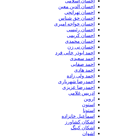
احسان اسلامی
احسان الدین معین
احسان تهرانچی
احسان حق شناس
احسان خواجه امیری
احسان رئیسی
احسان کریمی
احسان محمدی
احسان نی زن
احمد ابوذر خانی فرد
احمد سعیدی
احمد صفایی
احمد هادی
احمد ولی زاده
احمدرضا شهریاری
احمدرضا عزیزی
ادریس غلامی
اروین
استون
استونا
اسماعیل خانزاده
اشکان کشاورز
اشکان کینگ
اشوان