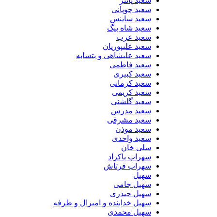
سعید پانتر
سعید چوپانی
سعید ساینس
سعید شاه بیگ
سعید عرب
سعید علیپوریان
سعید علیشاهی و بتسابه
سعید فاطمی
سعید کبیری
سعید کرمانی
سعید کریمی
سعید گلشنی
سعید مدرس
سعید مشرقی
سعید موذن
سعید واحدی
سلی خان
سهراب پاکزاد
سهراب فرتاش
سهیل
سهیل جامی
سهیل حیدری
سهیل خدابنده و امیرال و طرفه
سهیل محمدی