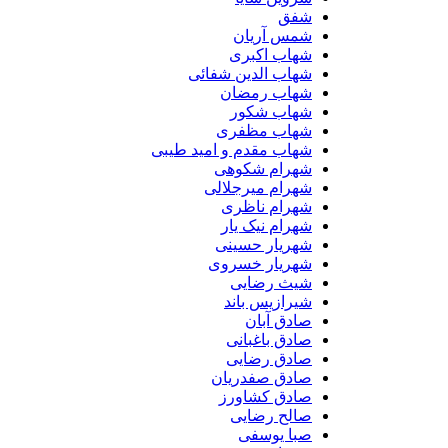
شفق
شمس آریان
شهاب اکبری
شهاب الدین شفائی
شهاب رمضان
شهاب شکور
شهاب مظفری
شهاب مقدم و امید طیبی
شهرام شکوهی
شهرام میرجلالی
شهرام ناظری
شهرام نیک یار
شهریار حسینی
شهریار خسروی
شیث رضایی
شیرازیس باند
صادق آبان
صادق باغبانی
صادق رضایی
صادق صفدریان
صادق کشاورز
صالح رضایی
صبا یوسفی