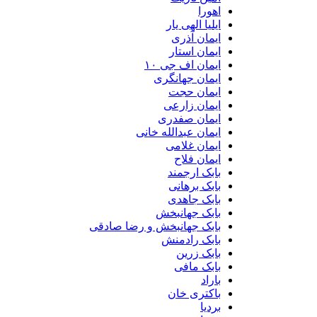
اهورا
ایلیا الهی یار
ایمان آذری
ایمان استار
ایمان اف جی ۱۰
ایمان جهانگری
ایمان حجت
ایمان زارعی
ایمان صفدری
ایمان عبدالله خانی
ایمان غلامی
ایمان فلاح
بابک ارجمند
بابک برهانی
بابک جاهدی
بابک جهانبخش
بابک جهانبخش و رضا صادقی
بابک رادمنش
بابک زرین
بابک مافی
باراد
باکتری خان
بردیا