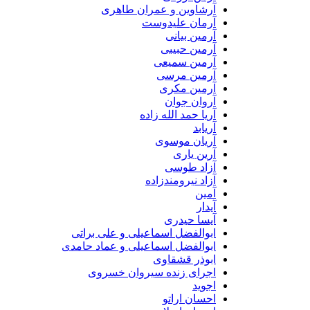
آرشاوین و عمران طاهری
آرمان علیدوست
آرمین بیانی
آرمین حبیبی
آرمین سمیعی
آرمین مرسی
آرمین مکری
آروان جوان
آریا حمد الله زاده
آریابد
آریان موسوی
آرین یاری
آزاد طوسی
آزاد نیرومندزاده
آمین
آیدار
آیسا حیدری
ابوالفضل اسماعیلی و علی براتی
ابوالفضل اسماعیلی و عماد حامدی
ابوذر قشقاوی
اجرای زنده سیروان خسروی
اجوید
احسان اراتو