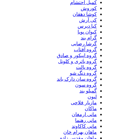
کمیل احتشام
کوروش
کوشا دهقان
کی آرش
کیا دپرس
کیوان پویا
گرام بند
گرشا رضایی
گروه آفتاب
گروه اپیکور و صادق
گروه باتری و کلونل
گروه پالت
گروه دنگ شو
گروه سان دارک باند
گروه سون
گمیلو بند
لیون
مازیار فلاحی
ماکان
مانی ارمغان
مانی رهنما
مانی کاکاوند
ماهان بهرام خان
ماهان مقدس زاده