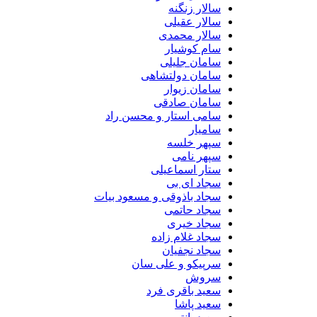
سالار زنگنه
سالار عقیلی
سالار محمدی
سام کوشیار
سامان جلیلی
سامان دولتشاهی
سامان زیوار
سامان صادقی
سامی استار و محسن راد
سامیار
سپهر خلسه
سپهر نامی
ستار اسماعیلی
سجاد ای بی
سجاد باذوقی و مسعود بیات
سجاد حاتمی
سجاد خیری
سجاد غلام زاده
سجاد نجفیان
سرپیکو و علی سان
سروش
سعید باقری فرد
سعید پاشا