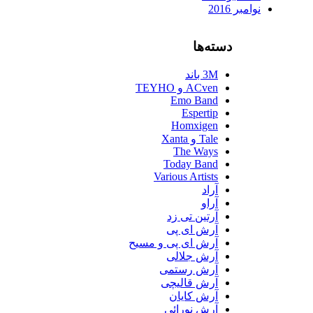
نوامبر 2016
دسته‌ها
3M باند
ACven و TEYHO
Emo Band
Espertip
Homxigen
Tale و Xanta
The Ways
Today Band
Various Artists
آراد
آراو
آرتین تی زد
آرش ای پی
آرش ای پی و مسیح
آرش جلالی
آرش رستمی
آرش قالیچی
آرش کایان
آرش نورائی