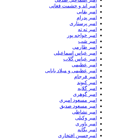
امیر اند و حشمت فغانی
امیر بقایی
امیر پدرام
امیر پرستاری
امیر ته ته
امیر خواجه پور
امیر شب
امیر طارمی
امیر عباس اسماعیلی
امیر عباس گلاب
امیر عظیمی
امیر عظیمی و میلاد بابایی
امیر فرجام
امیر کیوند
امیر گلایه
امیر گوهری
امیر مسعود امیری
امیر مسعود صدیق
امیر نشاطی
امیر وکیلی
امیر یاوری
امیر یگانه
امیرحسین افتخاری