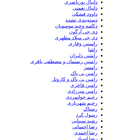
دانیال پورناصری
دانیال نعمتی
داوود فشکی
دسته‌بندی نشده
دکلمه وحید موسویان
دی جی آرگون
دی جی میلاد مظهری
راستین وقاری
راشا
رامتین دلیران
رامتین ریسمان و مصطفی باقری
رامسز
رامین بی باک
رامین بی باک و کاروئل
رامین فاخری
رامین میرزادی
رحیم جوانمردی
رحیم شهریاری
رستاک
رسول کرد
رشید سینایی
رضا احسانی
رضا احمدی
رضا اسپاد