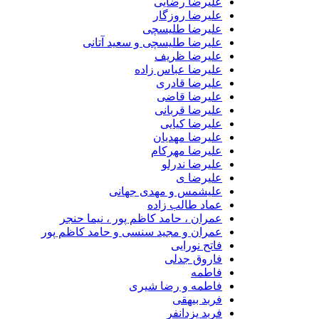
علیرضا رضایی
علیرضا روزگار
علیرضا طلیسچی
علیرضا طلیسچی و سعید آتانی
علیرضا ظریف
علیرضا عباس زاده
علیرضا قادری
علیرضا قاضی
علیرضا قربانی
علیرضا کیایی
علیرضا مهدیان
علیرضا مهرکام
علیرضا ندرلو
علیرضا ی
علیشمس و مهدی جهانی
عماد طالب زاده
عمران ، حامد کاظم پور ، نیما حنجر
عمران و مجید سنسی و حامد کاظم پور
فاتح نورایی
فاروق جدلی
فاطمه
فاطمه و رضا شیری
فربد بیهقی
فربد یزدانفر