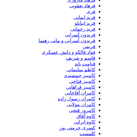
فرهاد یعقوبی
فری
فرید ایمانی
فرید اینانلو
فرید رحمانی
فریدون آسرایی
فریدون آسرایی و مانی رهنما
فریمن
فواد فالکو و دانش عسکری
قاسم و شریف
قیامت باند
کاظم سلیمانی
کامبیز جمشیدی
کامبیز فتاحی
کامبیز فراهانی
کامران آقاخانی
کامران رسول زاده
کامران مولایی
کامروز فتحی
کاوه آفاق
کاوه ایرانی
کسری حرمتی پور
کلمست