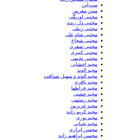
مت-این
متین معزپور
مجتبی اورنگی
مجتبی دل زنده
مجتبی زینلی
مجتبی شاه علی
مجتبی شجاع
مجتبی صفری
مجتبی کبیری
مجتبی نجیمی
مجید اخشابی
مجید الوند‎
مجید الوند و سهیل صداقت
مجید باقری
مجید خراطها
مجید خشتی
مجید رستمی
مجید عزیزپور
مجید کریم زاده
مجید نوری
مجید یحیایی
محسن ابراری
محسن ابراهیم زاده