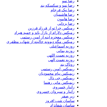
رضا نمو
رضا نمو و سکسکه بند
رضا نیک فرجام
رضا هاشمیان
رضا هامون
رضا یزدانی
رمیکس چرا تو از فرزاد فرزین
رمیکس دلارام از پازل باند و حمید هیراد
رمیکس معجزه اینه از امین رستمی
رمیکس مگه دیوونه حالیته از شهاب مظفری
روزبه اسماعیلی
روزبه بمانی
روزبه نعمت اللهی
روزبه نعمت الهی
روناک بند
ریمیکس امین رستمی
ریمیکس پیام محمودیان
ریمیکس جی دال
ریمیکس مانی رهنما
زانیار خسروی
زانیار و سیروان خسروی
زیر صفر
ساسان شب افروز
ساسان شفانژاد