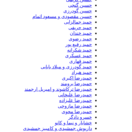
حسین گنجی
حسین گودرزی
حسین مقصودی و مسعود اتمام
حمید جمالزایی
حمید حریفی
حمید خندان
حمید رضوی
حمید رفیع پور
حمید شکرانه
حمید عسکری
حمید قهاری
حمید گودرزی و میلاد بابایی
حمید هیراد
حمیدرضا اکبری
حمیدرضا برومند
حمیدرضا ترکاشوند و امیریل ارجمند
حمیدرضا علیخانی
حمیدرضا علیزاده
حمیدرضا مازوچی
حمیدرضا محوی
خسرو دادگر
خشایار و نیما و کانو
داریوش جمشیدی و کامبیز جمشیدی