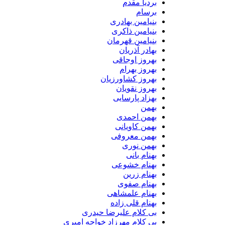
بردیا مقدم
برسام
بنیامین بهادری
بنیامین ذاکری
بنیامین قهرمان
بهادر آذریان
بهروز اوجاقی
بهروز بهرام
بهروز کشاورزیان
بهروز نقویان
بهزاد پارسایی
بهمن
بهمن احمدی
بهمن کاویانی
بهمن معروفی
بهمن نوری
بهنام بانی
بهنام خشوعی
بهنام زرین
بهنام صفوی
بهنام علمشاهی
بهنام قلی زاده
بی کلام علیرضا حیدری
بی کلام مهرزاد خواجه امیری