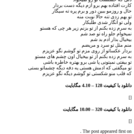
اده بهم برو ازم دیگه دست بردار
زمو ببین دور و برم پره ته سیگار
دی تنه حالا نوبت منه
نگار شدی طلبکار
ده بکنم از تو بزنم زیر هر چی که هستو
جلو راه تو صد شم
ذار ادم بد شم
 تو سرد و مریضم
ساتو از روی مزم تو گوشم نگو عزیزم
ده بکنم از تو بیخیال اون چشم های مستو
 نمیتونی پا شی برو بهتره خاطره باشی
تی که ادمش هستی یه دفه دیگه چشماتو بستی
منو شکستی تو گوشم دیگه نگو عزیزم
فیت 128 –
4.10 مگابایت
فیت 320 –
10.00 مگابایت
The post appeared f