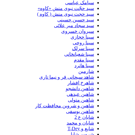
سیامک عباسی
سید حجّت نبوی منش «کاوه»
سید حجت نبوی منش ( کاوه )
سید حسین حسینى
سید سجاد میر علائی
سیروان خسروی
سینا حجازی
سینا روحی
سینا سرلک
سینا شعبانخانی
سینا مقدم
سینا هاترد
شارمین
شاهد سبحانی فر و نیما تاری
شاهرخ افشار
شاهین دانشجو
شاهین عبدهی
شاهین متولی
شاهین و شروین محافظت کار
شاهین یوسفی
شایان ع 2
شایان و محمد
شایع و T-Dey
شروین شایا