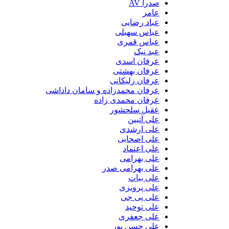
صدرا AV
عامر
عباد رضایی
عباس سهیلی
عباس قمری
عبد نیک
عرفان اسدی
عرفان بهشتی
عرفان زلیکانی
عرفان محمدزاده و سامان داداشی
عرفان محمدی زاده
عقیل سلحشور
علی آتبین
علی ارشدی
علی اصحابی
علی اعتماد
علی بهرامی
علی بهرامی صدر
علی بیات
علی پرویزی
علی پی جی
علی توحید
علی جعفری
علی حسن پور