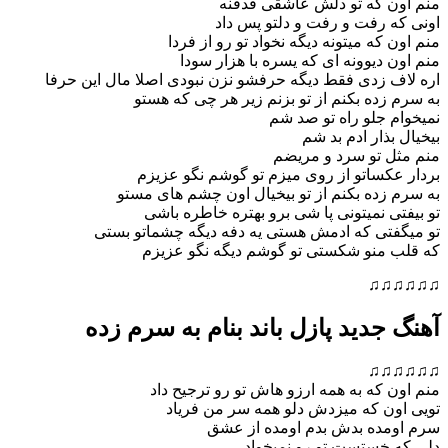
 که تو دلش عاشقی قدقنه
رفت و رفت و دلتو پس داد
ه میتونه دیگه نخواد تو رو از فردا
دیوونه ای که یسره با هزار سودا
زدی فقط دیگه حرفشو نزن نبودی اصلا مال این حرفا
ده بکنم از تو بزنم زیر هر چی که هستو
جلو راه تو صد شم
ذار ادم بد شم
 تو سرد و مریضم
ساتو از روی میزم تو گوشم نگو عزیزم
ده بکنم از تو بیخیال اون چشم های مستو
 نمیتونی پا شی برو بهتره خاطره باشی
تی که ادمش هستی یه دفه دیگه چشماتو بستی
منو شکستی تو گوشم دیگه نگو عزیزم
♫
دید پازل باند بنام به سرم زده
♫
که به همه ارزو هاش تو رو ترجیح داد
 که میزدش دلو همه سر من فریاد
ده بدش بدم اومده از عشق
خستست تو رو نمیخواد