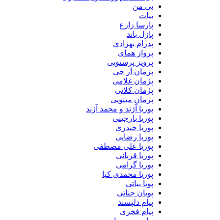
بی من
بیات
پارسا زارع
پازل باند
پدرام بهزادی
پرواز همای
پرویز پرستویی
پژمان آر جی
پژمان غلامی
پژمان کلانی
پژمان مینویی
پوریا آژند و محمد آژند
پوریا بارجینی
پوریا حیدری
پوریا رضایی
پوریا علی مصطفی
پوریا قربانی
پوریا گرامی
پوریا محمدی کیا
پویا بیاتی
پویان جناتی
پیام دلپسند
پیام فخری