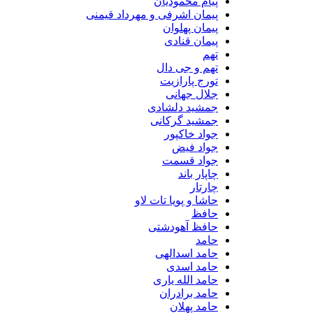
پیام محمودیان
پیمان اشرفی و مهرداد قیمنی
پیمان پهلوان
پیمان قنادی
تهم
تهم و جی دال
تورج پارازیت
جلال جهانی
جمشید دلشادی
جمشید گرکانی
جواد خاکپور
جواد فیض
جواد قسمت
چاپار باند
چارتار
حاشا و پویا تات لاو
حافظ
حافظ آهودشتی
حامد
حامد اسدالهی
حامد اسدی
حامد الله یاری
حامد برادران
حامد پهلان