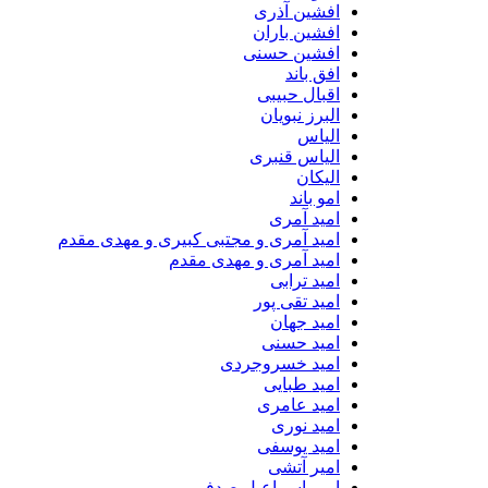
افشین آذری
افشین باران
افشین حسنی
افق باند
اقبال حبیبی
البرز نبویان
الیاس
الیاس قنبرى
الیکان
امو باند
امید آمری
امید آمری و مجتبی کبیری و مهدى مقدم
امید آمری و مهدی مقدم
امید ترابی
امید تقی پور
امید جهان
امید حسنی
امید خسروجردی
امید طبایی
امید عامری
امید نوری
امید یوسفی
امیر آتشی
امیر اسماعیل صدفی