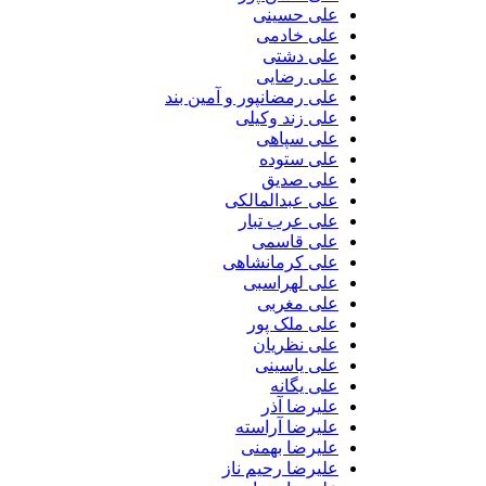
علی حسینی
علی خادمی
علی دشتی
علی رضایی
علی رمضانپور و آمین بند
علی زند وکیلی
علی سپاهی
علی ستوده
علی صدیق
علی عبدالمالکی
علی عرب تبار
علی قاسمی
علی کرمانشاهی
علی لهراسبی
علی مغربی
علی ملک پور
علی نظریان
علی یاسینی
علی یگانه
علیرضا آذر
علیرضا آراسته
علیرضا بهمنی
علیرضا رحیم ناز