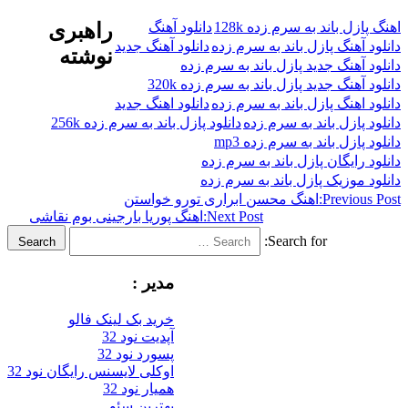
باند به سرم زده 128k
دانلود آهنگ
راهبری
هنگ پازل باند به سرم زده
دانلود آهنگ جدید
نوشته
هنگ جدید پازل باند به سرم زده
نگ جدید پازل باند به سرم زده 320k
هنگ پازل باند به سرم زده
دانلود اهنگ جدید
زل باند به سرم زده
دانلود پازل باند به سرم زده 256k
ل باند به سرم زده mp3
یگان پازل باند به سرم زده
وزیک پازل باند به سرم زده
Previ
اهنگ محسن ابراری تورو خواستن
Next Post:
اهنگ پوریا بارجینی بوم نقاشی
Search for:
Search
مدیر :
خرید بک لینک فالو
آپدیت نود 32
پسورد نود 32
اوکلی لایسنس رایگان نود 32
همیار نود 32
بهترین سئو