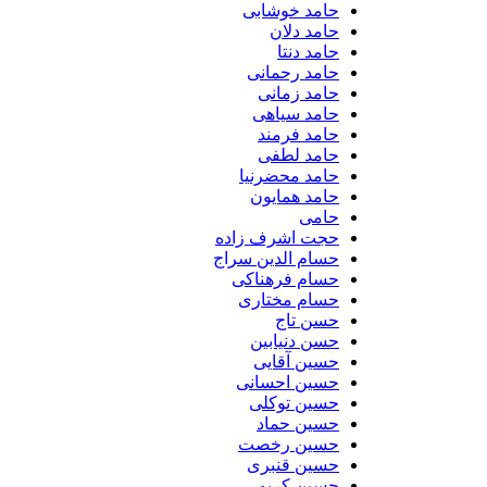
حامد خوشابی
حامد دلان
حامد دنتا
حامد رحمانی
حامد زمانی
حامد سیاهی
حامد فرمند
حامد لطفی
حامد محضرنیا
حامد همایون
حامی
حجت اشرف زاده
حسام الدین سراج
حسام فرهناکی
حسام مختاری
حسن تاج
حسن دنیابین
حسین آقایی
حسین احسانی
حسین توکلی
حسین حماد
حسین رخصت
حسین قنبری
حسین کریمی