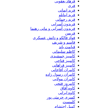
فرهاد یعقوبی
فری
فرید ایمانی
فرید اینانلو
فرید رحمانی
فریدون آسرایی
فریدون آسرایی و مانی رهنما
فریمن
فواد فالکو و دانش عسکری
قاسم و شریف
قیامت باند
کاظم سلیمانی
کامبیز جمشیدی
کامبیز فتاحی
کامبیز فراهانی
کامران آقاخانی
کامران رسول زاده
کامران مولایی
کامروز فتحی
کاوه آفاق
کاوه ایرانی
کسری حرمتی پور
کلمست
کمیل احتشام