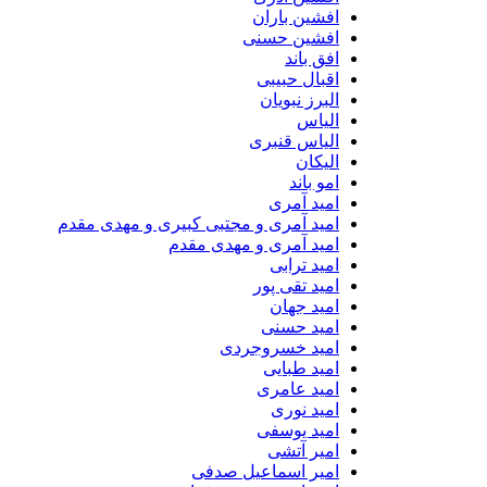
افشین باران
افشین حسنی
افق باند
اقبال حبیبی
البرز نبویان
الیاس
الیاس قنبرى
الیکان
امو باند
امید آمری
امید آمری و مجتبی کبیری و مهدى مقدم
امید آمری و مهدی مقدم
امید ترابی
امید تقی پور
امید جهان
امید حسنی
امید خسروجردی
امید طبایی
امید عامری
امید نوری
امید یوسفی
امیر آتشی
امیر اسماعیل صدفی