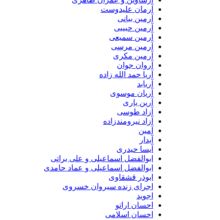
آرمان علیدوست
آرمین بیانی
آرمین حبیبی
آرمین سمیعی
آرمین مرسی
آرمین مکری
آروان جوان
آریا حمد الله زاده
آریابد
آریان موسوی
آرین یاری
آزاد طوسی
آزاد نیرومندزاده
آمین
آیدار
آیسا حیدری
ابوالفضل اسماعیلی و علی براتی
ابوالفضل اسماعیلی و عماد حامدی
ابوذر قشقاوی
اجرای زنده سیروان خسروی
اجوید
احسان اراتو
احسان اسلامی