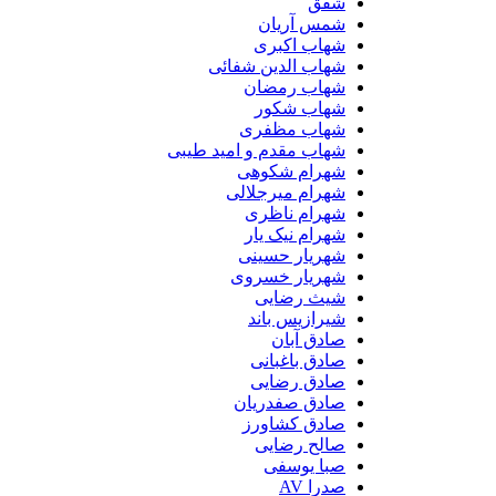
شفق
شمس آریان
شهاب اکبری
شهاب الدین شفائی
شهاب رمضان
شهاب شکور
شهاب مظفری
شهاب مقدم و امید طیبی
شهرام شکوهی
شهرام میرجلالی
شهرام ناظری
شهرام نیک یار
شهریار حسینی
شهریار خسروی
شیث رضایی
شیرازیس باند
صادق آبان
صادق باغبانی
صادق رضایی
صادق صفدریان
صادق کشاورز
صالح رضایی
صبا یوسفی
صدرا AV