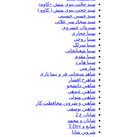
سید حجّت نبوی منش «کاوه»
سید حجت نبوی منش ( کاوه )
سید حسین حسینى
سید سجاد میر علائی
سیروان خسروی
سینا حجازی
سینا روحی
سینا سرلک
سینا شعبانخانی
سینا مقدم
سینا هاترد
شارمین
شاهد سبحانی فر و نیما تاری
شاهرخ افشار
شاهین دانشجو
شاهین عبدهی
شاهین متولی
شاهین و شروین محافظت کار
شاهین یوسفی
شایان ع 2
شایان و محمد
شایع و T-Dey
شروین شایا