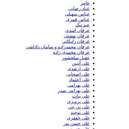
عامر
عباد رضایی
عباس سهیلی
عباس قمری
عبد نیک
عرفان اسدی
عرفان بهشتی
عرفان زلیکانی
عرفان محمدزاده و سامان داداشی
عرفان محمدی زاده
عقیل سلحشور
علی آتبین
علی ارشدی
علی اصحابی
علی اعتماد
علی بهرامی
علی بهرامی صدر
علی بیات
علی پرویزی
علی پی جی
علی توحید
علی جعفری
علی حسن پور
علی حسینی