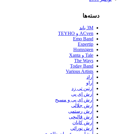
دسته‌ها
3M باند
ACven و TEYHO
Emo Band
Espertip
Homxigen
Tale و Xanta
The Ways
Today Band
Various Artists
آراد
آراو
آرتین تی زد
آرش ای پی
آرش ای پی و مسیح
آرش جلالی
آرش رستمی
آرش قالیچی
آرش کایان
آرش نورائی
آرشاوین و عمران طاهری