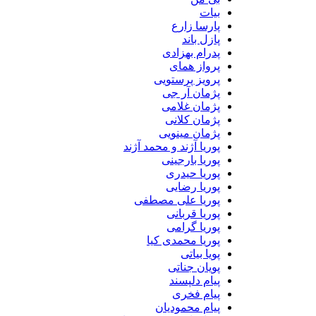
بیات
پارسا زارع
پازل باند
پدرام بهزادی
پرواز همای
پرویز پرستویی
پژمان آر جی
پژمان غلامی
پژمان کلانی
پژمان مینویی
پوریا آژند و محمد آژند
پوریا بارجینی
پوریا حیدری
پوریا رضایی
پوریا علی مصطفی
پوریا قربانی
پوریا گرامی
پوریا محمدی کیا
پویا بیاتی
پویان جناتی
پیام دلپسند
پیام فخری
پیام محمودیان