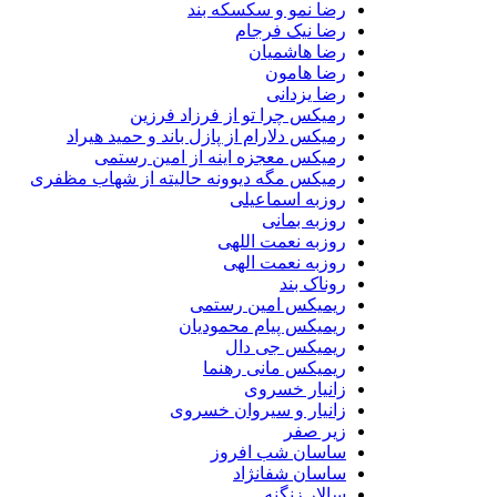
رضا نمو و سکسکه بند
رضا نیک فرجام
رضا هاشمیان
رضا هامون
رضا یزدانی
رمیکس چرا تو از فرزاد فرزین
رمیکس دلارام از پازل باند و حمید هیراد
رمیکس معجزه اینه از امین رستمی
رمیکس مگه دیوونه حالیته از شهاب مظفری
روزبه اسماعیلی
روزبه بمانی
روزبه نعمت اللهی
روزبه نعمت الهی
روناک بند
ریمیکس امین رستمی
ریمیکس پیام محمودیان
ریمیکس جی دال
ریمیکس مانی رهنما
زانیار خسروی
زانیار و سیروان خسروی
زیر صفر
ساسان شب افروز
ساسان شفانژاد
سالار زنگنه