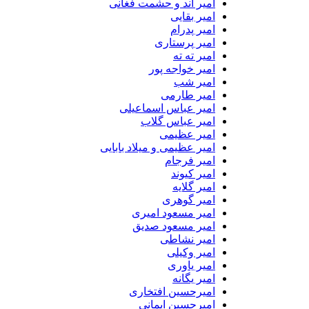
امیر اند و حشمت فغانی
امیر بقایی
امیر پدرام
امیر پرستاری
امیر ته ته
امیر خواجه پور
امیر شب
امیر طارمی
امیر عباس اسماعیلی
امیر عباس گلاب
امیر عظیمی
امیر عظیمی و میلاد بابایی
امیر فرجام
امیر کیوند
امیر گلایه
امیر گوهری
امیر مسعود امیری
امیر مسعود صدیق
امیر نشاطی
امیر وکیلی
امیر یاوری
امیر یگانه
امیرحسین افتخاری
امیرحسین ایمانی