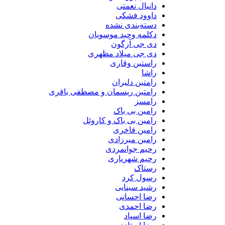
دانیال نعمتی
داوود فشکی
دسته‌بندی نشده
دکلمه وحید موسویان
دی جی آرگون
دی جی میلاد مظهری
راستین وقاری
راشا
رامتین دلیران
رامتین ریسمان و مصطفی باقری
رامسز
رامین بی باک
رامین بی باک و کاروئل
رامین فاخری
رامین میرزادی
رحیم جوانمردی
رحیم شهریاری
رستاک
رسول کرد
رشید سینایی
رضا احسانی
رضا احمدی
رضا اسپاد