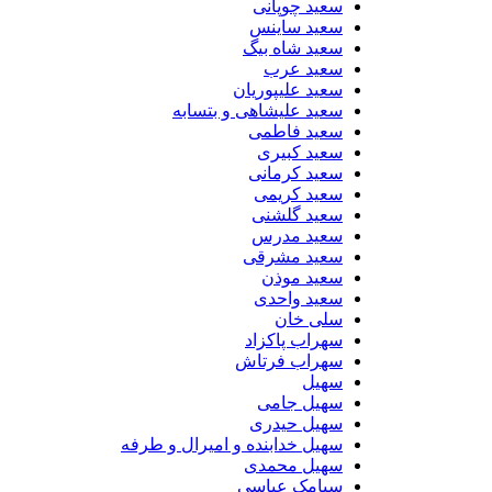
سعید چوپانی
سعید ساینس
سعید شاه بیگ
سعید عرب
سعید علیپوریان
سعید علیشاهی و بتسابه
سعید فاطمی
سعید کبیری
سعید کرمانی
سعید کریمی
سعید گلشنی
سعید مدرس
سعید مشرقی
سعید موذن
سعید واحدی
سلی خان
سهراب پاکزاد
سهراب فرتاش
سهیل
سهیل جامی
سهیل حیدری
سهیل خدابنده و امیرال و طرفه
سهیل محمدی
سیامک عباسی