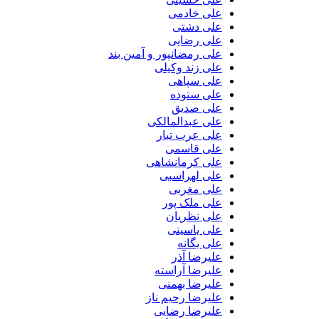
علی خادمی
علی دشتی
علی رضایی
علی رمضانپور و آمین بند
علی زند وکیلی
علی سپاهی
علی ستوده
علی صدیق
علی عبدالمالکی
علی عرب تبار
علی قاسمی
علی کرمانشاهی
علی لهراسبی
علی مغربی
علی ملک پور
علی نظریان
علی یاسینی
علی یگانه
علیرضا آذر
علیرضا آراسته
علیرضا بهمنی
علیرضا رحیم ناز
علیرضا رضایی