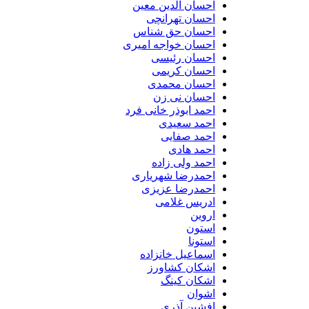
احسان الدین معین
احسان تهرانچی
احسان حق شناس
احسان خواجه امیری
احسان رئیسی
احسان کریمی
احسان محمدی
احسان نی زن
احمد ابوذر خانی فرد
احمد سعیدی
احمد صفایی
احمد هادی
احمد ولی زاده
احمدرضا شهریاری
احمدرضا عزیزی
ادریس غلامی
اروین
استون
استونا
اسماعیل خانزاده
اشکان کشاورز
اشکان کینگ
اشوان
افشین آذری