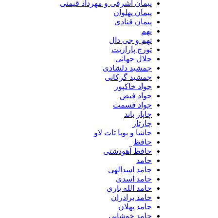
پیمان اشرفی و مهرداد قیمنی
پیمان پهلوان
پیمان قنادی
تهم
تهم و جی دال
تورج پارازیت
جلال جهانی
جمشید دلشادی
جمشید گرکانی
جواد خاکپور
جواد فیض
جواد قسمت
چاپار باند
چارتار
حاشا و پویا تات لاو
حافظ
حافظ آهودشتی
حامد
حامد اسدالهی
حامد اسدی
حامد الله یاری
حامد برادران
حامد پهلان
حامد خوشابی