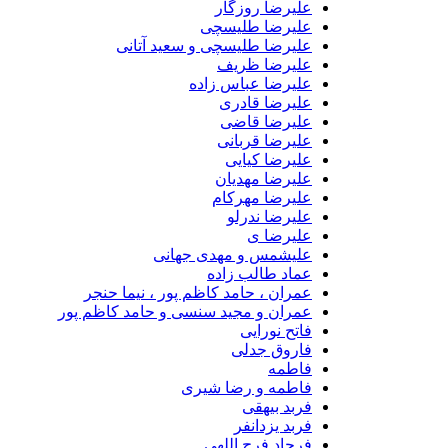
علیرضا روزگار
علیرضا طلیسچی
علیرضا طلیسچی و سعید آتانی
علیرضا ظریف
علیرضا عباس زاده
علیرضا قادری
علیرضا قاضی
علیرضا قربانی
علیرضا کیایی
علیرضا مهدیان
علیرضا مهرکام
علیرضا ندرلو
علیرضا ی
علیشمس و مهدی جهانی
عماد طالب زاده
عمران ، حامد کاظم پور ، نیما حنجر
عمران و مجید سنسی و حامد کاظم پور
فاتح نورایی
فاروق جدلی
فاطمه
فاطمه و رضا شیری
فربد بیهقی
فربد یزدانفر
فرجاد فرج اللهی