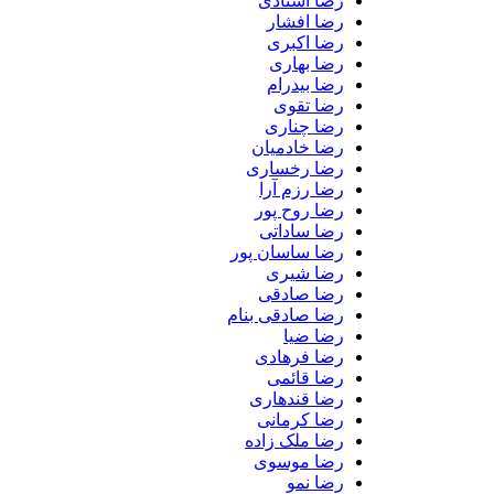
رضا استادی
رضا افشار
رضا اکبری
رضا بهاری
رضا بیدرام
رضا تقوی
رضا چناری
رضا خادمیان
رضا رخساری
رضا رزم آرا
رضا روح پور
رضا ساداتی
رضا ساسان پور
رضا شیری
رضا صادقی
رضا صادقی بنام
رضا ضیا
رضا فرهادی
رضا قائمی
رضا قندهاری
رضا کرمانی
رضا ملک زاده
رضا موسوی
رضا نمو