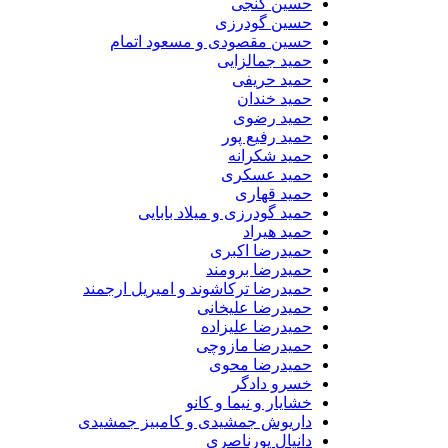
حسین گنجی
حسین گودرزی
حسین مقصودی و مسعود اتمام
حمید جمالزایی
حمید حریفی
حمید خندان
حمید رضوی
حمید رفیع پور
حمید شکرانه
حمید عسکری
حمید قهاری
حمید گودرزی و میلاد بابایی
حمید هیراد
حمیدرضا اکبری
حمیدرضا برومند
حمیدرضا ترکاشوند و امیریل ارجمند
حمیدرضا علیخانی
حمیدرضا علیزاده
حمیدرضا مازوچی
حمیدرضا محوی
خسرو دادگر
خشایار و نیما و کانو
داریوش جمشیدی و کامبیز جمشیدی
دانیال پورناصری