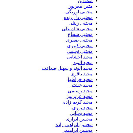
مت-این
متین معزپور
مجتبی اورنگی
مجتبی دل زنده
مجتبی زینلی
مجتبی شاه علی
مجتبی شجاع
مجتبی صفری
مجتبی کبیری
مجتبی نجیمی
مجید اخشابی
مجید الوند‎
مجید الوند و سهیل صداقت
مجید باقری
مجید خراطها
مجید خشتی
مجید رستمی
مجید عزیزپور
مجید کریم زاده
مجید نوری
مجید یحیایی
محسن ابراری
محسن ابراهیم زاده
محسن ابراهیمی