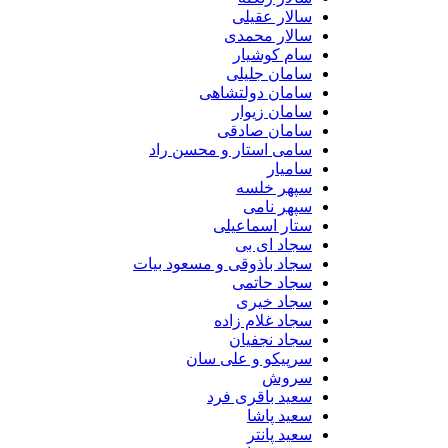
سالار عقیلی
سالار محمدی
سام کوشیار
سامان جلیلی
سامان دولتشاهی
سامان زیوار
سامان صادقی
سامی استار و محسن راد
سامیار
سپهر خلسه
سپهر نامی
ستار اسماعیلی
سجاد ای بی
سجاد باذوقی و مسعود بیات
سجاد حاتمی
سجاد خیری
سجاد غلام زاده
سجاد نجفیان
سرپیکو و علی سان
سروش
سعید باقری فرد
سعید پاشا
سعید پانتر