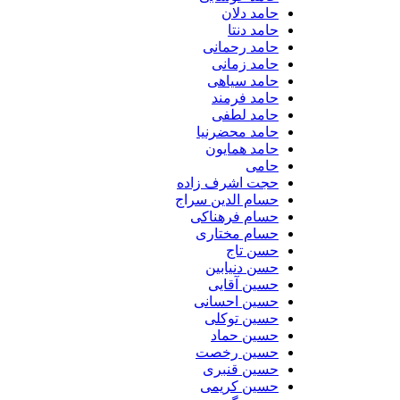
حامد دلان
حامد دنتا
حامد رحمانی
حامد زمانی
حامد سیاهی
حامد فرمند
حامد لطفی
حامد محضرنیا
حامد همایون
حامی
حجت اشرف زاده
حسام الدین سراج
حسام فرهناکی
حسام مختاری
حسن تاج
حسن دنیابین
حسین آقایی
حسین احسانی
حسین توکلی
حسین حماد
حسین رخصت
حسین قنبری
حسین کریمی