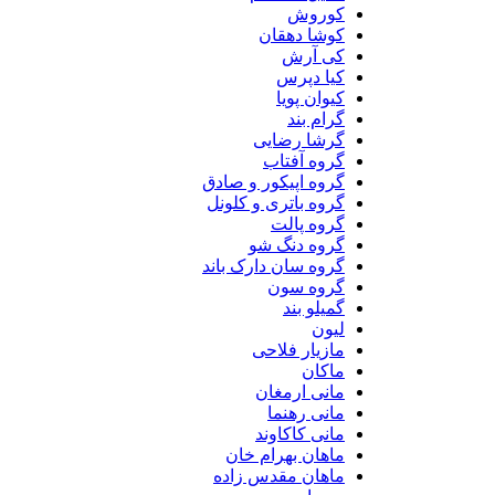
کوروش
کوشا دهقان
کی آرش
کیا دپرس
کیوان پویا
گرام بند
گرشا رضایی
گروه آفتاب
گروه اپیکور و صادق
گروه باتری و کلونل
گروه پالت
گروه دنگ شو
گروه سان دارک باند
گروه سون
گمیلو بند
لیون
مازیار فلاحی
ماکان
مانی ارمغان
مانی رهنما
مانی کاکاوند
ماهان بهرام خان
ماهان مقدس زاده