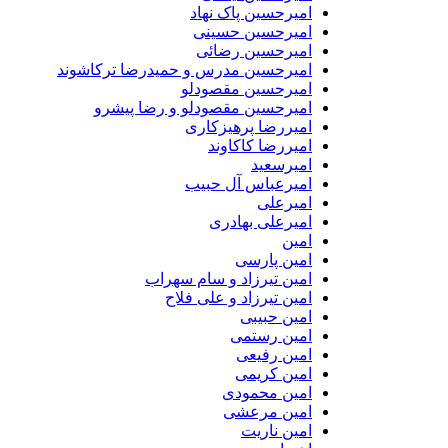
امیرحسین پاک نهاد
امیرحسین حسینی
امیرحسین رضائی
امیرحسین مدرس و حمیدرضا ترکاشوند
امیرحسین مقصودلو
امیرحسین مقصودلو و رضا پیشرو
امیررضا پرهیزکاری
امیررضا کاکاوند
امیرسعید
امیرعباس آل حبیب
امیرعلی
امیرعلی بهادری
امین
امین پارسی
امین تیرزاد و سام سهراب
امین تیرزاد و علی فلاح
امین حبیبی
امین رستمی
امین رفیعی
امین کریمی
امین محمودی
امین مرعشی
امین ناریت