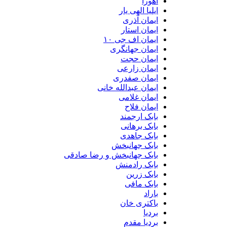
اهورا
ایلیا الهی یار
ایمان آذری
ایمان استار
ایمان اف جی ۱۰
ایمان جهانگری
ایمان حجت
ایمان زارعی
ایمان صفدری
ایمان عبدالله خانی
ایمان غلامی
ایمان فلاح
بابک ارجمند
بابک برهانی
بابک جاهدی
بابک جهانبخش
بابک جهانبخش و رضا صادقی
بابک رادمنش
بابک زرین
بابک مافی
باراد
باکتری خان
بردیا
بردیا مقدم