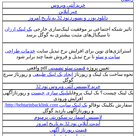
خرید آنتی ویروس
خبر آنلاین
دانلود یوزر و پسورد نود 32 به تاریخ امروز
ر شبکه اجتماعی بر موفقیت لینک‌سازی خارجی
بک لینک ارزان
تا سیگنال‌های مثبت بیشتری به گوگل برسد
اتژی‌های نوین برای افزایش نرخ تبدیل سایت
خدمات طراحی
سایت و سئو
تا نرخ تبدیل و فروش شما چند برابر شود
تعیین پروژه
قیمت سئو تضمینی
pdf واقعی
ساخت بک لینک و رپورتاژ
ایجاد بک لینک طبیعی
و رپورتاژ سرچ
گوگل
خرید لایسنس آنتی ویروس نود 32
نک چیست؟ بک لینک پروفایلی
لینک سازی چیست
و رپورتاژآگهی
افزایش ورودی
ش بکلینک نوفالو
بک لینک سایت http://behtarinbacklink.com/
و رپورتاژآگهی بازدید گوگل
لایسنس اسمارت سکوریتی پرمیوم
آپدیت آنلاین نود 32 به تاریخ امروز
قیمت رپورتاژ آگهی