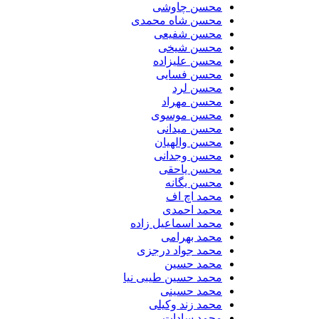
محسن چاوشی
محسن شاه محمدی
محسن شفیعی
محسن شیخی
محسن علیزاده
محسن فسایی
محسن لرد
محسن مهراد
محسن موسوی
محسن میدانی
محسن والهیان
محسن وجدانی
محسن یاحقی
محسن یگانه
محمد اچ اف
محمد احمدی
محمد اسماعیل زاده
محمد بهرامی
محمد جواد درجزی
محمد حسین
محمد حسین طیبی نیا
محمد حسینی
محمد زند وکیلی
محمد سادات