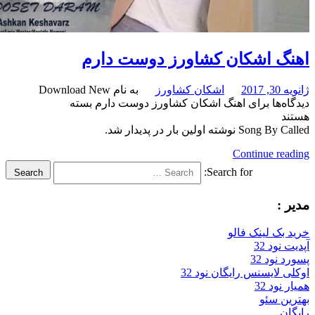
گ اشکان کشاورز دوست دارم
201
اشکان کشاورز
به نام Download New
‌ها
برای اهنگ اشکان کشاورز دوست دارم
بسته
د
 نوشته اولین بار در پدیدار شد.
Continue re
Search for:
Search
:
بک لینک فالو
ود 32
نود 32
 لایسنس رایگان نود 32
ود 32
ن سئو
ن