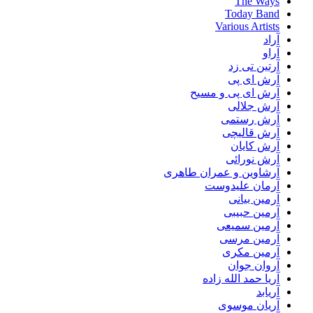
The Ways
Today Band
Various Artists
آراد
آراو
آرتین تی زد
آرش ای پی
آرش ای پی و مسیح
آرش جلالی
آرش رستمی
آرش قالیچی
آرش کایان
آرش نورائی
آرشاوین و عمران طاهری
آرمان علیدوست
آرمین بیانی
آرمین حبیبی
آرمین سمیعی
آرمین مرسی
آرمین مکری
آروان جوان
آریا حمد الله زاده
آریابد
آریان موسوی