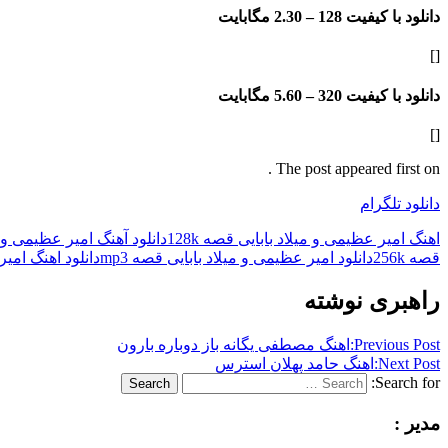
دانلود با کیفیت 128 –
2.30 مگابایت
[]
دانلود با کیفیت 320 –
5.60 مگابایت
[]
The post appeared first on .
دانلود تلگرام
اهنگ امیر عظیمی و میلاد بابایی قصه 128k
دانلود آهنگ امیر عظیمی و 
قصه 256k
دانلود امیر عظیمی و میلاد بابایی قصه mp3
دانلود اهنگ امی
راهبری نوشته
Previous Post:
اهنگ مصطفی یگانه باز دوباره بارون
Next Post:
اهنگ حامد پهلان استرس
Search for:
Search
مدیر :