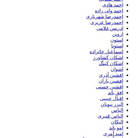
احمد هادی
احمد ولی زاده
احمدرضا شهریاری
احمدرضا عزیزی
ادریس غلامی
اروین
استون
استونا
اسماعیل خانزاده
اشکان کشاورز
اشکان کینگ
اشوان
افشین آذری
افشین باران
افشین حسنی
افق باند
اقبال حبیبی
البرز نبویان
الیاس
الیاس قنبرى
الیکان
امو باند
امید آمری