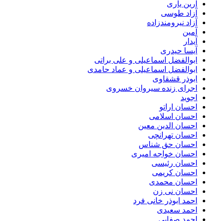
آرین یاری
آزاد طوسی
آزاد نیرومندزاده
آمین
آیدار
آیسا حیدری
ابوالفضل اسماعیلی و علی براتی
ابوالفضل اسماعیلی و عماد حامدی
ابوذر قشقاوی
اجرای زنده سیروان خسروی
اجوید
احسان اراتو
احسان اسلامی
احسان الدین معین
احسان تهرانچی
احسان حق شناس
احسان خواجه امیری
احسان رئیسی
احسان کریمی
احسان محمدی
احسان نی زن
احمد ابوذر خانی فرد
احمد سعیدی
احمد صفایی