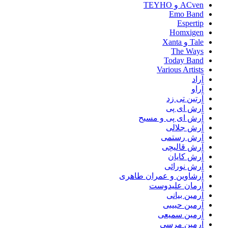
ACven و TEYHO
Emo Band
Espertip
Homxigen
Tale و Xanta
The Ways
Today Band
Various Artists
آراد
آراو
آرتین تی زد
آرش ای پی
آرش ای پی و مسیح
آرش جلالی
آرش رستمی
آرش قالیچی
آرش کایان
آرش نورائی
آرشاوین و عمران طاهری
آرمان علیدوست
آرمین بیانی
آرمین حبیبی
آرمین سمیعی
آرمین مرسی