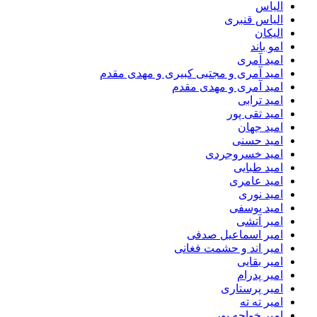
الیاس
الیاس قنبرى
الیکان
امو باند
امید آمری
امید آمری و مجتبی کبیری و مهدى مقدم
امید آمری و مهدی مقدم
امید ترابی
امید تقی پور
امید جهان
امید حسنی
امید خسروجردی
امید طبایی
امید عامری
امید نوری
امید یوسفی
امیر آتشی
امیر اسماعیل صدفی
امیر اند و حشمت فغانی
امیر بقایی
امیر پدرام
امیر پرستاری
امیر ته ته
امیر خواجه پور