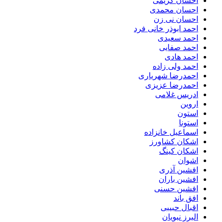
احسان کریمی
احسان محمدی
احسان نی زن
احمد ابوذر خانی فرد
احمد سعیدی
احمد صفایی
احمد هادی
احمد ولی زاده
احمدرضا شهریاری
احمدرضا عزیزی
ادریس غلامی
اروین
استون
استونا
اسماعیل خانزاده
اشکان کشاورز
اشکان کینگ
اشوان
افشین آذری
افشین باران
افشین حسنی
افق باند
اقبال حبیبی
البرز نبویان