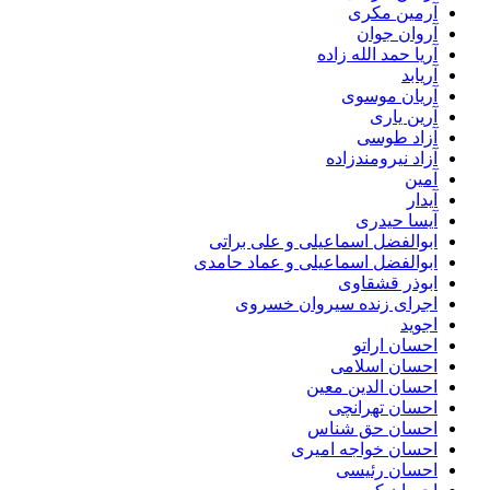
آرمین مکری
آروان جوان
آریا حمد الله زاده
آریابد
آریان موسوی
آرین یاری
آزاد طوسی
آزاد نیرومندزاده
آمین
آیدار
آیسا حیدری
ابوالفضل اسماعیلی و علی براتی
ابوالفضل اسماعیلی و عماد حامدی
ابوذر قشقاوی
اجرای زنده سیروان خسروی
اجوید
احسان اراتو
احسان اسلامی
احسان الدین معین
احسان تهرانچی
احسان حق شناس
احسان خواجه امیری
احسان رئیسی