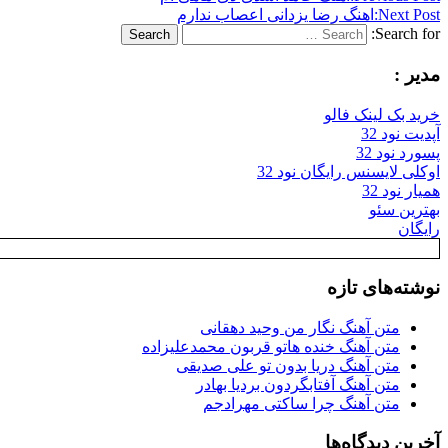
Next Post:
اهنگ رضا یزدانی اعصاب ندارم
Search for:
Search
مدیر :
خرید بک لینک فالو
آپدیت نود 32
پسورد نود 32
اوکلی لایسنس رایگان نود 32
همیار نود 32
بهترین سئو
رایگان
نوشته‌های تازه
متن آهنگ نگار من وحید دهقانی
متن آهنگ خنده هاتو قربون محمدعلیزاده
متن آهنگ دریا بدون تو علی صدیقی
متن آهنگ آفتابگردون بردیا بهادر
متن آهنگ چرا ساکتی مهرادجم
آخرین دیدگاه‌ها