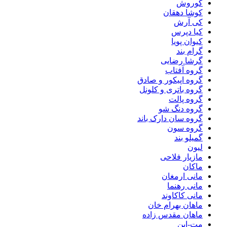
کوروش
کوشا دهقان
کی آرش
کیا دپرس
کیوان پویا
گرام بند
گرشا رضایی
گروه آفتاب
گروه اپیکور و صادق
گروه باتری و کلونل
گروه پالت
گروه دنگ شو
گروه سان دارک باند
گروه سون
گمیلو بند
لیون
مازیار فلاحی
ماکان
مانی ارمغان
مانی رهنما
مانی کاکاوند
ماهان بهرام خان
ماهان مقدس زاده
مت-این