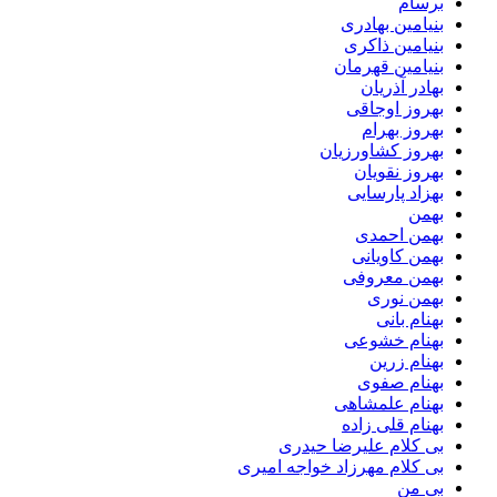
برسام
بنیامین بهادری
بنیامین ذاکری
بنیامین قهرمان
بهادر آذریان
بهروز اوجاقی
بهروز بهرام
بهروز کشاورزیان
بهروز نقویان
بهزاد پارسایی
بهمن
بهمن احمدی
بهمن کاویانی
بهمن معروفی
بهمن نوری
بهنام بانی
بهنام خشوعی
بهنام زرین
بهنام صفوی
بهنام علمشاهی
بهنام قلی زاده
بی کلام علیرضا حیدری
بی کلام مهرزاد خواجه امیری
بی من