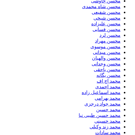
محسن چاوشی
محسن شاه محمدی
محسن شفیعی
محسن شیخی
محسن علیزاده
محسن فسایی
محسن لرد
محسن مهراد
محسن موسوی
محسن میدانی
محسن والهیان
محسن وجدانی
محسن یاحقی
محسن یگانه
محمد اچ اف
محمد احمدی
محمد اسماعیل زاده
محمد بهرامی
محمد جواد درجزی
محمد حسین
محمد حسین طیبی نیا
محمد حسینی
محمد زند وکیلی
محمد سادات