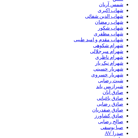
شمس آریان
شهاب اکبری
شهاب الدین شفائی
شهاب رمضان
شهاب شکور
شهاب مظفری
شهاب مقدم و امید طیبی
شهرام شکوهی
شهرام میرجلالی
شهرام ناظری
شهرام نیک یار
شهریار حسینی
شهریار خسروی
شیث رضایی
شیرازیس باند
صادق آبان
صادق باغبانی
صادق رضایی
صادق صفدریان
صادق کشاورز
صالح رضایی
صبا یوسفی
صدرا AV