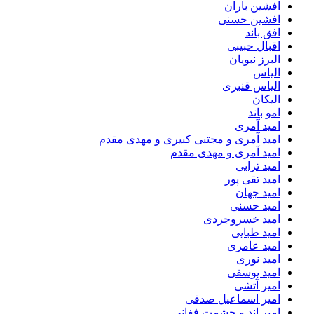
افشین باران
افشین حسنی
افق باند
اقبال حبیبی
البرز نبویان
الیاس
الیاس قنبرى
الیکان
امو باند
امید آمری
امید آمری و مجتبی کبیری و مهدى مقدم
امید آمری و مهدی مقدم
امید ترابی
امید تقی پور
امید جهان
امید حسنی
امید خسروجردی
امید طبایی
امید عامری
امید نوری
امید یوسفی
امیر آتشی
امیر اسماعیل صدفی
امیر اند و حشمت فغانی