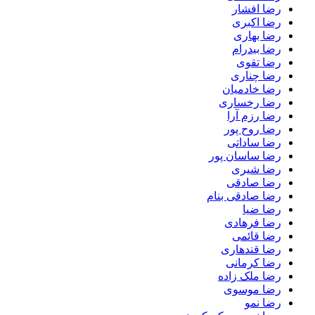
رضا افشار
رضا اکبری
رضا بهاری
رضا بیدرام
رضا تقوی
رضا چناری
رضا خادمیان
رضا رخساری
رضا رزم آرا
رضا روح پور
رضا ساداتی
رضا ساسان پور
رضا شیری
رضا صادقی
رضا صادقی بنام
رضا ضیا
رضا فرهادی
رضا قائمی
رضا قندهاری
رضا کرمانی
رضا ملک زاده
رضا موسوی
رضا نمو