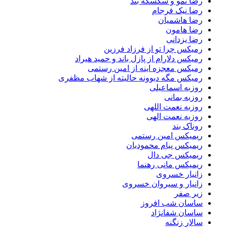
رضا نمو و سکسکه بند
رضا نیک فرجام
رضا هاشمیان
رضا هامون
رضا یزدانی
رمیکس چرا تو از فرزاد فرزین
رمیکس دلارام از پازل باند و حمید هیراد
رمیکس معجزه اینه از امین رستمی
رمیکس مگه دیوونه حالیته از شهاب مظفری
روزبه اسماعیلی
روزبه بمانی
روزبه نعمت اللهی
روزبه نعمت الهی
روناک بند
ریمیکس امین رستمی
ریمیکس پیام محمودیان
ریمیکس جی دال
ریمیکس مانی رهنما
زانیار خسروی
زانیار و سیروان خسروی
زیر صفر
ساسان شب افروز
ساسان شفانژاد
سالار زنگنه