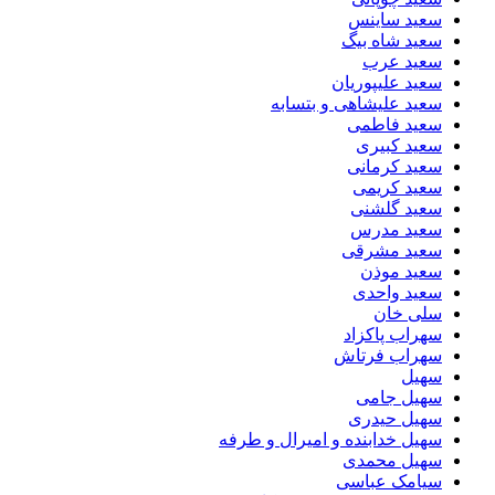
سعید ساینس
سعید شاه بیگ
سعید عرب
سعید علیپوریان
سعید علیشاهی و بتسابه
سعید فاطمی
سعید کبیری
سعید کرمانی
سعید کریمی
سعید گلشنی
سعید مدرس
سعید مشرقی
سعید موذن
سعید واحدی
سلی خان
سهراب پاکزاد
سهراب فرتاش
سهیل
سهیل جامی
سهیل حیدری
سهیل خدابنده و امیرال و طرفه
سهیل محمدی
سیامک عباسی