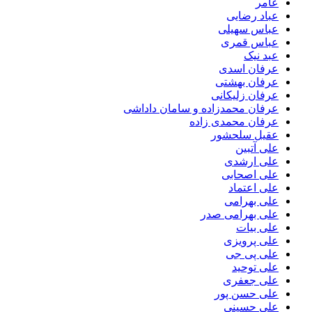
عامر
عباد رضایی
عباس سهیلی
عباس قمری
عبد نیک
عرفان اسدی
عرفان بهشتی
عرفان زلیکانی
عرفان محمدزاده و سامان داداشی
عرفان محمدی زاده
عقیل سلحشور
علی آتبین
علی ارشدی
علی اصحابی
علی اعتماد
علی بهرامی
علی بهرامی صدر
علی بیات
علی پرویزی
علی پی جی
علی توحید
علی جعفری
علی حسن پور
علی حسینی