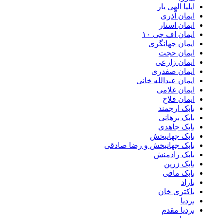
ایلیا الهی یار
ایمان آذری
ایمان استار
ایمان اف جی ۱۰
ایمان جهانگری
ایمان حجت
ایمان زارعی
ایمان صفدری
ایمان عبدالله خانی
ایمان غلامی
ایمان فلاح
بابک ارجمند
بابک برهانی
بابک جاهدی
بابک جهانبخش
بابک جهانبخش و رضا صادقی
بابک رادمنش
بابک زرین
بابک مافی
باراد
باکتری خان
بردیا
بردیا مقدم