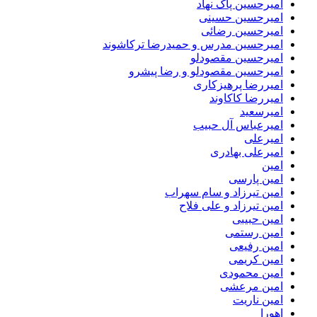
امیرحسین پاک نهاد
امیرحسین حسینی
امیرحسین رضائی
امیرحسین مدرس و حمیدرضا ترکاشوند
امیرحسین مقصودلو
امیرحسین مقصودلو و رضا پیشرو
امیررضا پرهیزکاری
امیررضا کاکاوند
امیرسعید
امیرعباس آل حبیب
امیرعلی
امیرعلی بهادری
امین
امین پارسی
امین تیرزاد و سام سهراب
امین تیرزاد و علی فلاح
امین حبیبی
امین رستمی
امین رفیعی
امین کریمی
امین محمودی
امین مرعشی
امین ناریت
اهورا