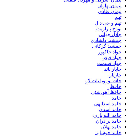
پیمان پهلوان
پیمان قنادی
تهم
تهم و جی دال
تورج پارازیت
جلال جهانی
جمشید دلشادی
جمشید گرکانی
جواد خاکپور
جواد فیض
جواد قسمت
چاپار باند
چارتار
حاشا و پویا تات لاو
حافظ
حافظ آهودشتی
حامد
حامد اسدالهی
حامد اسدی
حامد الله یاری
حامد برادران
حامد پهلان
حامد خوشابی