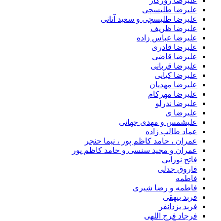
علیرضا روزگار
علیرضا طلیسچی
علیرضا طلیسچی و سعید آتانی
علیرضا ظریف
علیرضا عباس زاده
علیرضا قادری
علیرضا قاضی
علیرضا قربانی
علیرضا کیایی
علیرضا مهدیان
علیرضا مهرکام
علیرضا ندرلو
علیرضا ی
علیشمس و مهدی جهانی
عماد طالب زاده
عمران ، حامد کاظم پور ، نیما حنجر
عمران و مجید سنسی و حامد کاظم پور
فاتح نورایی
فاروق جدلی
فاطمه
فاطمه و رضا شیری
فربد بیهقی
فربد یزدانفر
فرجاد فرج اللهی