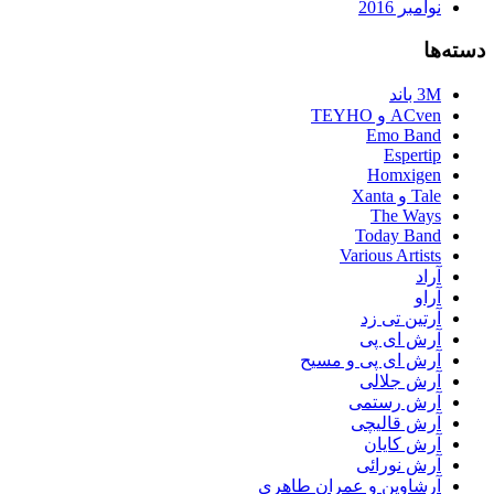
نوامبر 2016
دسته‌ها
3M باند
ACven و TEYHO
Emo Band
Espertip
Homxigen
Tale و Xanta
The Ways
Today Band
Various Artists
آراد
آراو
آرتین تی زد
آرش ای پی
آرش ای پی و مسیح
آرش جلالی
آرش رستمی
آرش قالیچی
آرش کایان
آرش نورائی
آرشاوین و عمران طاهری