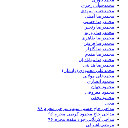
محمدجواد درجزی
محمدحسین مهدی
محمدرضا امینی
محمدرضا حسنی
محمدرضا رنجبر
محمدرضا روزبه
محمدرضا طاهری
محمدرضا فروتن
محمدرضا گلزار
محمدرضا مقدم
محمدرضا مهابادیان
محمدرضا هدایتی
محمدعلی محمودی (رادمان)
محمدعلی مولایی
محمود انصاری
محمود جهان
محمود معروفی
محمود نجفی
محی
مداحی حاج حسین سیب سرخی محرم ۹۶
مداحی حاج محمود کریمی محرم ۹۶
مداحی کربلایی جواد مقدم محرم ۹۶
مرتضی اشرفی