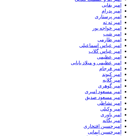
امیر بقایی
امیر پدرام
امیر پرستاری
امیر ته ته
امیر خواجه پور
امیر شب
امیر طارمی
امیر عباس اسماعیلی
امیر عباس گلاب
امیر عظیمی
امیر عظیمی و میلاد بابایی
امیر فرجام
امیر کیوند
امیر گلایه
امیر گوهری
امیر مسعود امیری
امیر مسعود صدیق
امیر نشاطی
امیر وکیلی
امیر یاوری
امیر یگانه
امیرحسین افتخاری
امیرحسین ایمانی