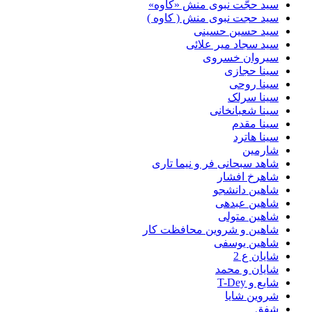
سید حجّت نبوی منش «کاوه»
سید حجت نبوی منش ( کاوه )
سید حسین حسینى
سید سجاد میر علائی
سیروان خسروی
سینا حجازی
سینا روحی
سینا سرلک
سینا شعبانخانی
سینا مقدم
سینا هاترد
شارمین
شاهد سبحانی فر و نیما تاری
شاهرخ افشار
شاهین دانشجو
شاهین عبدهی
شاهین متولی
شاهین و شروین محافظت کار
شاهین یوسفی
شایان ع 2
شایان و محمد
شایع و T-Dey
شروین شایا
شفق