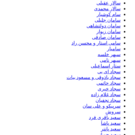
سالار عقیلی
سالار محمدی
سام کوشیار
سامان جلیلی
سامان دولتشاهی
سامان زیوار
سامان صادقی
سامی استار و محسن راد
سامیار
سپهر خلسه
سپهر نامی
ستار اسماعیلی
سجاد ای بی
سجاد باذوقی و مسعود بیات
سجاد حاتمی
سجاد خیری
سجاد غلام زاده
سجاد نجفیان
سرپیکو و علی سان
سروش
سعید باقری فرد
سعید پاشا
سعید پانتر
سعید چوپانی