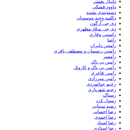
دانیال نعمتی
داوود فشکی
دسته‌بندی نشده
دکلمه وحید موسویان
دی جی آرگون
دی جی میلاد مظهری
راستین وقاری
راشا
رامتین دلیران
رامتین ریسمان و مصطفی باقری
رامسز
رامین بی باک
رامین بی باک و کاروئل
رامین فاخری
رامین میرزادی
رحیم جوانمردی
رحیم شهریاری
رستاک
رسول کرد
رشید سینایی
رضا احسانی
رضا احمدی
رضا اسپاد
رضا استادی