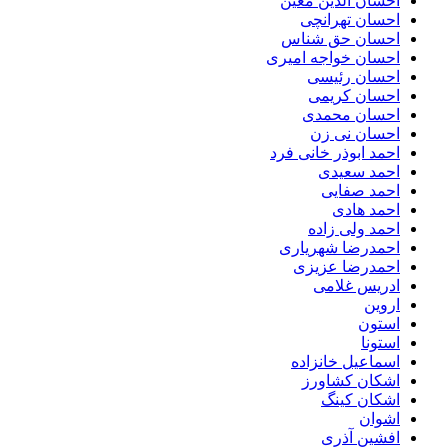
احسان الدین معین
احسان تهرانچی
احسان حق شناس
احسان خواجه امیری
احسان رئیسی
احسان کریمی
احسان محمدی
احسان نی زن
احمد ابوذر خانی فرد
احمد سعیدی
احمد صفایی
احمد هادی
احمد ولی زاده
احمدرضا شهریاری
احمدرضا عزیزی
ادریس غلامی
اروین
استون
استونا
اسماعیل خانزاده
اشکان کشاورز
اشکان کینگ
اشوان
افشین آذری