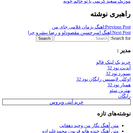
موزیک سعید کریمی با تو حالم خوبه
راهبری نوشته
Previous Post:
اهنگ پژمان غلامی جای من
Next Post:
اهنگ امیرحسین مقصودلو و رضا پیشرو چرا
Search for:
Search
مدیر :
خرید بک لینک فالو
آپدیت نود 32
پسورد نود 32
اوکلی لایسنس رایگان نود 32
همیار نود 32
بهترین سئو
رایگان
خرید آنتی ویروس
نوشته‌های تازه
متن آهنگ نگار من وحید دهقانی
متن آهنگ خنده هاتو قربون محمدعلیزاده