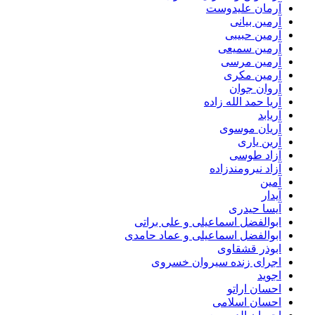
آرمان علیدوست
آرمین بیانی
آرمین حبیبی
آرمین سمیعی
آرمین مرسی
آرمین مکری
آروان جوان
آریا حمد الله زاده
آریابد
آریان موسوی
آرین یاری
آزاد طوسی
آزاد نیرومندزاده
آمین
آیدار
آیسا حیدری
ابوالفضل اسماعیلی و علی براتی
ابوالفضل اسماعیلی و عماد حامدی
ابوذر قشقاوی
اجرای زنده سیروان خسروی
اجوید
احسان اراتو
احسان اسلامی