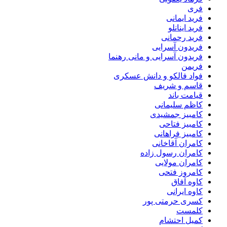
فری
فرید ایمانی
فرید اینانلو
فرید رحمانی
فریدون آسرایی
فریدون آسرایی و مانی رهنما
فریمن
فواد فالکو و دانش عسکری
قاسم و شریف
قیامت باند
کاظم سلیمانی
کامبیز جمشیدی
کامبیز فتاحی
کامبیز فراهانی
کامران آقاخانی
کامران رسول زاده
کامران مولایی
کامروز فتحی
کاوه آفاق
کاوه ایرانی
کسری حرمتی پور
کلمست
کمیل احتشام