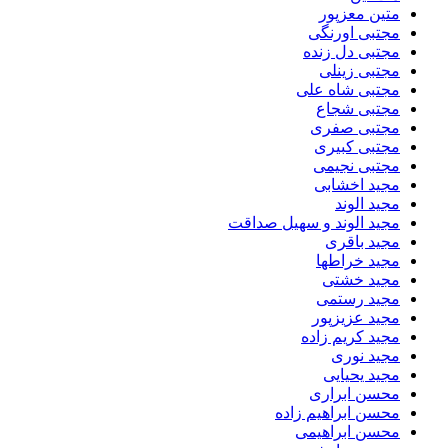
متین معزپور
مجتبی اورنگی
مجتبی دل زنده
مجتبی زینلی
مجتبی شاه علی
مجتبی شجاع
مجتبی صفری
مجتبی کبیری
مجتبی نجیمی
مجید اخشابی
مجید الوند‎
مجید الوند و سهیل صداقت
مجید باقری
مجید خراطها
مجید خشتی
مجید رستمی
مجید عزیزپور
مجید کریم زاده
مجید نوری
مجید یحیایی
محسن ابراری
محسن ابراهیم زاده
محسن ابراهیمی