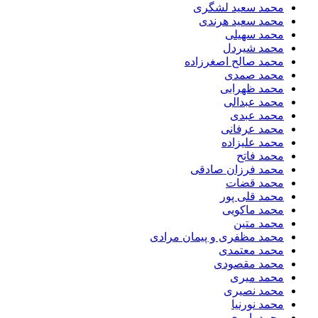
محمد سعید لشگری
محمد سعید هرندی
محمد سهیلی
​محمد شیردل
محمد صالح اصغرزاده
محمد صمدی
محمد ظهرابی
محمد عبدالی
محمد عبدی
محمد عرفانی
محمد علیزاده
محمد فاتح
محمد فرزان صادقی
محمد قضات
محمد قلی پور
محمد ماکویی
محمد متین
محمد مظفری و پیمان مرادی
محمد معتمدی
محمد مقصودی
محمد میری
محمد نصیری
محمد نورنیا
محمد یاوری