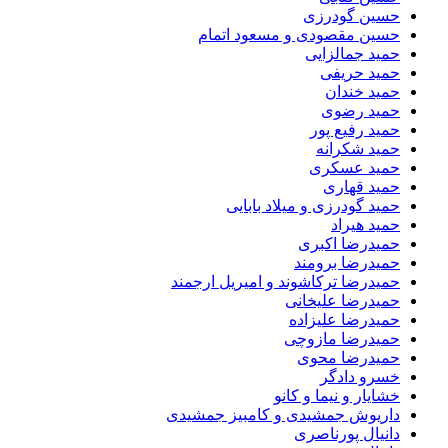
حسین گودرزی
حسین مقصودی و مسعود اتمام
حمید جمالزایی
حمید حریفی
حمید خندان
حمید رضوی
حمید رفیع پور
حمید شکرانه
حمید عسکری
حمید قهاری
حمید گودرزی و میلاد بابایی
حمید هیراد
حمیدرضا اکبری
حمیدرضا برومند
حمیدرضا ترکاشوند و امیریل ارجمند
حمیدرضا علیخانی
حمیدرضا علیزاده
حمیدرضا مازوچی
حمیدرضا محوی
خسرو دادگر
خشایار و نیما و کانو
داریوش جمشیدی و کامبیز جمشیدی
دانیال پورناصری