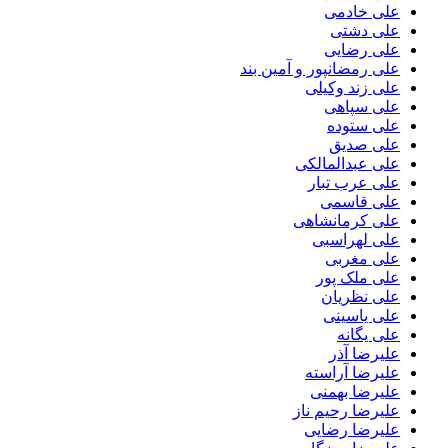
علی خادمی
علی دشتی
علی رضایی
علی رمضانپور و آمین بند
علی زند وکیلی
علی سپاهی
علی ستوده
علی صدیق
علی عبدالمالکی
علی عرب تبار
علی قاسمی
علی کرمانشاهی
علی لهراسبی
علی مغربی
علی ملک پور
علی نظریان
علی یاسینی
علی یگانه
علیرضا آذر
علیرضا آراسته
علیرضا بهمنی
علیرضا رحیم ناز
علیرضا رضایی