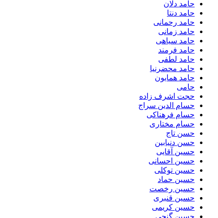
حامد دلان
حامد دنتا
حامد رحمانی
حامد زمانی
حامد سیاهی
حامد فرمند
حامد لطفی
حامد محضرنیا
حامد همایون
حامی
حجت اشرف زاده
حسام الدین سراج
حسام فرهناکی
حسام مختاری
حسن تاج
حسن دنیابین
حسین آقایی
حسین احسانی
حسین توکلی
حسین حماد
حسین رخصت
حسین قنبری
حسین کریمی
حسین گنجی