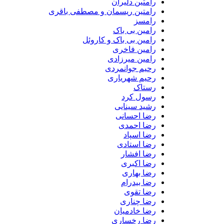
رامتین دلیران
رامتین ریسمان و مصطفی باقری
رامسز
رامین بی باک
رامین بی باک و کاروئل
رامین فاخری
رامین میرزادی
رحیم جوانمردی
رحیم شهریاری
رستاک
رسول کرد
رشید سینایی
رضا احسانی
رضا احمدی
رضا اسپاد
رضا استادی
رضا افشار
رضا اکبری
رضا بهاری
رضا بیدرام
رضا تقوی
رضا چناری
رضا خادمیان
رضا رخساری