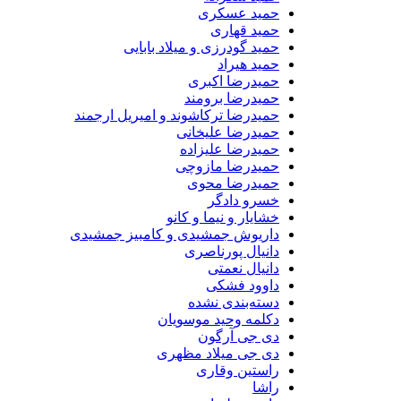
حمید عسکری
حمید قهاری
حمید گودرزی و میلاد بابایی
حمید هیراد
حمیدرضا اکبری
حمیدرضا برومند
حمیدرضا ترکاشوند و امیریل ارجمند
حمیدرضا علیخانی
حمیدرضا علیزاده
حمیدرضا مازوچی
حمیدرضا محوی
خسرو دادگر
خشایار و نیما و کانو
داریوش جمشیدی و کامبیز جمشیدی
دانیال پورناصری
دانیال نعمتی
داوود فشکی
دسته‌بندی نشده
دکلمه وحید موسویان
دی جی آرگون
دی جی میلاد مظهری
راستین وقاری
راشا