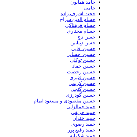
حامد همایون
حامی
حجت اشرف زاده
حسام الدین سراج
حسام فرهناکی
حسام مختاری
حسن تاج
حسن دنیابین
حسین آقایی
حسین احسانی
حسین توکلی
حسین حماد
حسین رخصت
حسین قنبری
حسین کریمی
حسین گنجی
حسین گودرزی
حسین مقصودی و مسعود اتمام
حمید جمالزایی
حمید حریفی
حمید خندان
حمید رضوی
حمید رفیع پور
حمید شکرانه