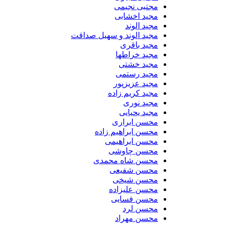
مجتبی نجیمی
مجید اخشابی
مجید الوند‎
مجید الوند و سهیل صداقت
مجید باقری
مجید خراطها
مجید خشتی
مجید رستمی
مجید عزیزپور
مجید کریم زاده
مجید نوری
مجید یحیایی
محسن ابراری
محسن ابراهیم زاده
محسن ابراهیمی
محسن چاوشی
محسن شاه محمدی
محسن شفیعی
محسن شیخی
محسن علیزاده
محسن فسایی
محسن لرد
محسن مهراد