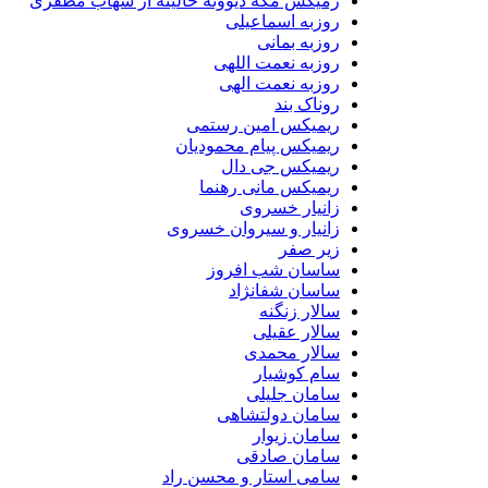
رمیکس مگه دیوونه حالیته از شهاب مظفری
روزبه اسماعیلی
روزبه بمانی
روزبه نعمت اللهی
روزبه نعمت الهی
روناک بند
ریمیکس امین رستمی
ریمیکس پیام محمودیان
ریمیکس جی دال
ریمیکس مانی رهنما
زانیار خسروی
زانیار و سیروان خسروی
زیر صفر
ساسان شب افروز
ساسان شفانژاد
سالار زنگنه
سالار عقیلی
سالار محمدی
سام کوشیار
سامان جلیلی
سامان دولتشاهی
سامان زیوار
سامان صادقی
سامی استار و محسن راد