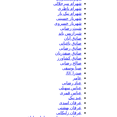
شهرام میرجلالی
شهرام ناظری
شهرام نیک یار
شهریار حسینی
شهریار خسروی
شیث رضایی
شیرازیس باند
صادق آبان
صادق باغبانی
صادق رضایی
صادق صفدریان
صادق کشاورز
صالح رضایی
صبا یوسفی
صدرا AV
عامر
عباد رضایی
عباس سهیلی
عباس قمری
عبد نیک
عرفان اسدی
عرفان بهشتی
عرفان زلیکانی