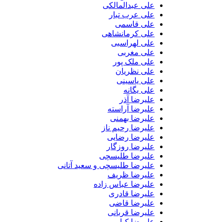
علی عبدالمالکی
علی عرب تبار
علی قاسمی
علی کرمانشاهی
علی لهراسبی
علی مغربی
علی ملک پور
علی نظریان
علی یاسینی
علی یگانه
علیرضا آذر
علیرضا آراسته
علیرضا بهمنی
علیرضا رحیم ناز
علیرضا رضایی
علیرضا روزگار
علیرضا طلیسچی
علیرضا طلیسچی و سعید آتانی
علیرضا ظریف
علیرضا عباس زاده
علیرضا قادری
علیرضا قاضی
علیرضا قربانی
علیرضا کیایی