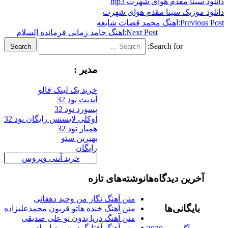
د سینا مقدم هوای شهرت mp3
د موزیک سینا مقدم هوای شهرت
Previous
اهنگ محمد قضات شایعه
Next Post:
اهنگ حامد زمانی فرمانده السلام
Search for:
Search
مدیر :
خرید بک لینک فالو
آپدیت نود 32
پسورد نود 32
اوکلی لایسنس رایگان نود 32
همیار نود 32
بهترین سئو
رایگان
خرید آنتی ویروس
آخرین دیدگاه‌ها
نوشته‌های تازه
متن آهنگ نگار من وحید دهقانی
بایگانی‌ها
متن آهنگ خنده هاتو قربون محمدعلیزاده
متن آهنگ دریا بدون تو علی صدیقی
متن آهنگ آفتابگردون بردیا بهادر