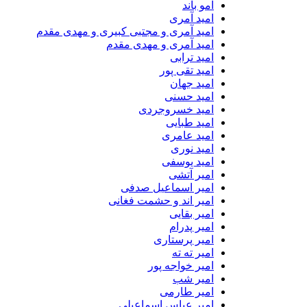
امو باند
امید آمری
امید آمری و مجتبی کبیری و مهدى مقدم
امید آمری و مهدی مقدم
امید ترابی
امید تقی پور
امید جهان
امید حسنی
امید خسروجردی
امید طبایی
امید عامری
امید نوری
امید یوسفی
امیر آتشی
امیر اسماعیل صدفی
امیر اند و حشمت فغانی
امیر بقایی
امیر پدرام
امیر پرستاری
امیر ته ته
امیر خواجه پور
امیر شب
امیر طارمی
امیر عباس اسماعیلی