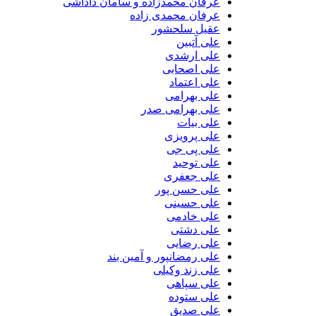
عرفان محمدزاده و سامان داداشی
عرفان محمدی زاده
عقیل سلحشور
علی آتبین
علی ارشدی
علی اصحابی
علی اعتماد
علی بهرامی
علی بهرامی صدر
علی بیات
علی پرویزی
علی پی جی
علی توحید
علی جعفری
علی حسن پور
علی حسینی
علی خادمی
علی دشتی
علی رضایی
علی رمضانپور و آمین بند
علی زند وکیلی
علی سپاهی
علی ستوده
علی صدیق