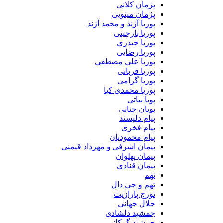
پژمان کلانی
پژمان مینویی
پوریا آژند و محمد آژند
پوریا بارجینی
پوریا حیدری
پوریا رضایی
پوریا علی مصطفی
پوریا قربانی
پوریا گرامی
پوریا محمدی کیا
پویا بیاتی
پویان جناتی
پیام دلپسند
پیام فخری
پیام محمودیان
پیمان اشرفی و مهرداد قیمنی
پیمان پهلوان
پیمان قنادی
تهم
تهم و جی دال
تورج پارازیت
جلال جهانی
جمشید دلشادی
جمشید گرکانی