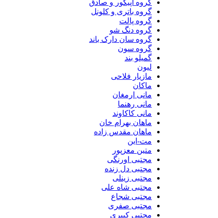
گروه اپیکور و صادق
گروه باتری و کلونل
گروه پالت
گروه دنگ شو
گروه سان دارک باند
گروه سون
گمیلو بند
لیون
مازیار فلاحی
ماکان
مانی ارمغان
مانی رهنما
مانی کاکاوند
ماهان بهرام خان
ماهان مقدس زاده
مت-این
متین معزپور
مجتبی اورنگی
مجتبی دل زنده
مجتبی زینلی
مجتبی شاه علی
مجتبی شجاع
مجتبی صفری
مجتبی کبیری