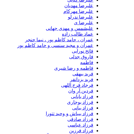
علیرضا مهدیان
علیرضا مهرکام
علیرضا ندرلو
علیرضا ی
علیشمس و مهدی جهانی
عماد طالب زاده
عمران ، حامد کاظم پور ، نیما حنجر
عمران و مجید سنسی و حامد کاظم پور
فاتح نورایی
فاروق جدلی
فاطمه
فاطمه و رضا شیری
فربد بیهقی
فربد یزدانفر
فرجاد فرج اللهی
فردین آر وان
فرزاد بابایی
فرزاد بوجاری
فرزاد بیانی
فرزاد بیباش و وحید تتورا
فرزاد صادقی
فرزاد عباسی
فرزاد فرزین