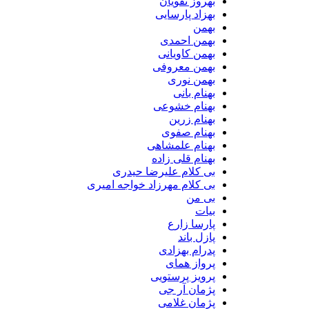
بهروز نقویان
بهزاد پارسایی
بهمن
بهمن احمدی
بهمن کاویانی
بهمن معروفی
بهمن نوری
بهنام بانی
بهنام خشوعی
بهنام زرین
بهنام صفوی
بهنام علمشاهی
بهنام قلی زاده
بی کلام علیرضا حیدری
بی کلام مهرزاد خواجه امیری
بی من
بیات
پارسا زارع
پازل باند
پدرام بهزادی
پرواز همای
پرویز پرستویی
پژمان آر جی
پژمان غلامی