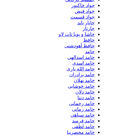
جواد خاکپور
جواد فیض
جواد قسمت
چاپار باند
چارتار
حاشا و پویا تات لاو
حافظ
حافظ آهودشتی
حامد
حامد اسدالهی
حامد اسدی
حامد الله یاری
حامد برادران
حامد پهلان
حامد خوشابی
حامد دلان
حامد دنتا
حامد رحمانی
حامد زمانی
حامد سیاهی
حامد فرمند
حامد لطفی
حامد محضرنیا