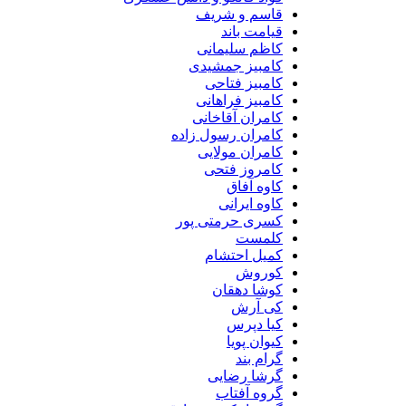
قاسم و شریف
قیامت باند
کاظم سلیمانی
کامبیز جمشیدی
کامبیز فتاحی
کامبیز فراهانی
کامران آقاخانی
کامران رسول زاده
کامران مولایی
کامروز فتحی
کاوه آفاق
کاوه ایرانی
کسری حرمتی پور
کلمست
کمیل احتشام
کوروش
کوشا دهقان
کی آرش
کیا دپرس
کیوان پویا
گرام بند
گرشا رضایی
گروه آفتاب