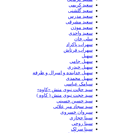
سعید کریمی
سعید گلشنی
سعید مدرس
سعید مشرقی
سعید موذن
سعید واحدی
سلی خان
سهراب پاکزاد
سهراب فرتاش
سهیل
سهیل جامی
سهیل حیدری
سهیل خدابنده و امیرال و طرفه
سهیل محمدی
سیامک عباسی
سید حجّت نبوی منش «کاوه»
سید حجت نبوی منش ( کاوه )
سید حسین حسینى
سید سجاد میر علائی
سیروان خسروی
سینا حجازی
سینا روحی
سینا سرلک