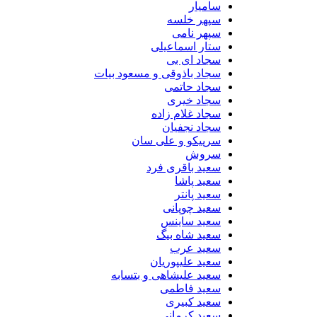
سامیار
سپهر خلسه
سپهر نامی
ستار اسماعیلی
سجاد ای بی
سجاد باذوقی و مسعود بیات
سجاد حاتمی
سجاد خیری
سجاد غلام زاده
سجاد نجفیان
سرپیکو و علی سان
سروش
سعید باقری فرد
سعید پاشا
سعید پانتر
سعید چوپانی
سعید ساینس
سعید شاه بیگ
سعید عرب
سعید علیپوریان
سعید علیشاهی و بتسابه
سعید فاطمی
سعید کبیری
سعید کرمانی