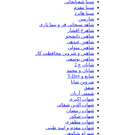
سینا شعبانخانی
سینا مقدم
سینا هاترد
شارمین
شاهد سبحانی فر و نیما تاری
شاهرخ افشار
شاهین دانشجو
شاهین عبدهی
شاهین متولی
شاهین و شروین محافظت کار
شاهین یوسفی
شایان ع 2
شایان و محمد
شایع و T-Dey
شروین شایا
شفق
شمس آریان
شهاب اکبری
شهاب الدین شفائی
شهاب رمضان
شهاب شکور
شهاب مظفری
شهاب مقدم و امید طیبی
شهرام شکوهی