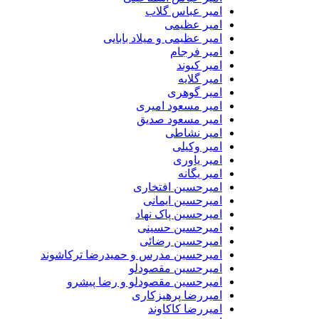
امیر عباس گلاب
امیر عظیمی
امیر عظیمی و میلاد بابایی
امیر فرجام
امیر کیوند
امیر گلایه
امیر گوهری
امیر مسعود امیری
امیر مسعود صدیق
امیر نشاطی
امیر وکیلی
امیر یاوری
امیر یگانه
امیرحسین افتخاری
امیرحسین ایمانی
امیرحسین پاک نهاد
امیرحسین حسینی
امیرحسین رضائی
امیرحسین مدرس و حمیدرضا ترکاشوند
امیرحسین مقصودلو
امیرحسین مقصودلو و رضا پیشرو
امیررضا پرهیزکاری
امیررضا کاکاوند