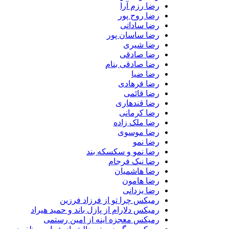
رضا رزم آرا
رضا روح پور
رضا ساداتی
رضا ساسان پور
رضا شیری
رضا صادقی
رضا صادقی بنام
رضا ضیا
رضا فرهادی
رضا قائمی
رضا قندهاری
رضا کرمانی
رضا ملک زاده
رضا موسوی
رضا نمو
رضا نمو و سکسکه بند
رضا نیک فرجام
رضا هاشمیان
رضا هامون
رضا یزدانی
رمیکس چرا تو از فرزاد فرزین
رمیکس دلارام از پازل باند و حمید هیراد
رمیکس معجزه اینه از امین رستمی