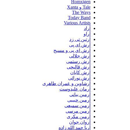
Homxigen
Tale و Xanta
The Ways
Today Band
Various Artists
آراد
آراو
آرتین تی زد
آرش ای پی
آرش ای پی و مسیح
آرش جلالی
آرش رستمی
آرش قالیچی
آرش کایان
آرش نورائی
آرشاوین و عمران طاهری
آرمان علیدوست
آرمین بیانی
آرمین حبیبی
آرمین سمیعی
آرمین مرسی
آرمین مکری
آروان جوان
آریا حمد الله زاده