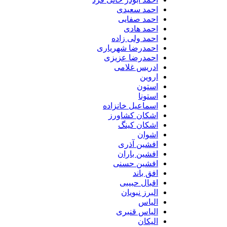
احمد سعیدی
احمد صفایی
احمد هادی
احمد ولی زاده
احمدرضا شهریاری
احمدرضا عزیزی
ادریس غلامی
اروین
استون
استونا
اسماعیل خانزاده
اشکان کشاورز
اشکان کینگ
اشوان
افشین آذری
افشین باران
افشین حسنی
افق باند
اقبال حبیبی
البرز نبویان
الیاس
الیاس قنبرى
الیکان