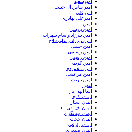
امیرسعید
امیرعباس آل حبیب
امیرعلی
امیرعلی بهادری
امین
امین پارسی
امین تیرزاد و سام سهراب
امین تیرزاد و علی فلاح
امین حبیبی
امین رستمی
امین رفیعی
امین کریمی
امین محمودی
امین مرعشی
امین ناریت
اهورا
ایلیا الهی یار
ایمان آذری
ایمان استار
ایمان اف جی ۱۰
ایمان جهانگری
ایمان حجت
ایمان زارعی
ایمان صفدری