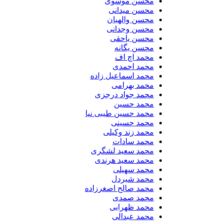
محسن موسوی
محسن میدانی
محسن والهیان
محسن وجدانی
محسن یاحقی
محسن یگانه
محمد اچ اف
محمد احمدی
محمد اسماعیل زاده
محمد بهرامی
محمد جواد درجزی
محمد حسین
محمد حسین طیبی نیا
محمد حسینی
محمد زند وکیلی
محمد سادات
محمد سعید لشگری
محمد سعید هرندی
محمد سهیلی
​محمد شیردل
محمد صالح اصغرزاده
محمد صمدی
محمد ظهرابی
محمد عبدالی