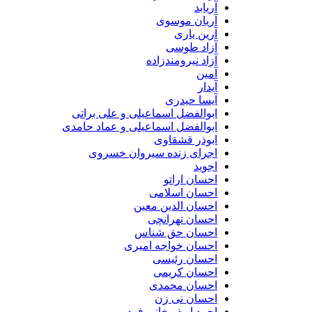
آریابد
آریان موسوی
آرین یاری
آزاد طوسی
آزاد نیرومندزاده
آمین
آیدار
آیسا حیدری
ابوالفضل اسماعیلی و علی براتی
ابوالفضل اسماعیلی و عماد حامدی
ابوذر قشقاوی
اجرای زنده سیروان خسروی
اجوید
احسان اراتو
احسان اسلامی
احسان الدین معین
احسان تهرانچی
احسان حق شناس
احسان خواجه امیری
احسان رئیسی
احسان کریمی
احسان محمدی
احسان نی زن
احمد ابوذر خانی فرد