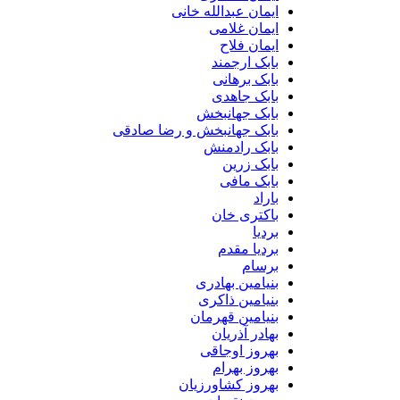
ایمان عبدالله خانی
ایمان غلامی
ایمان فلاح
بابک ارجمند
بابک برهانی
بابک جاهدی
بابک جهانبخش
بابک جهانبخش و رضا صادقی
بابک رادمنش
بابک زرین
بابک مافی
باراد
باکتری خان
بردیا
بردیا مقدم
برسام
بنیامین بهادری
بنیامین ذاکری
بنیامین قهرمان
بهادر آذریان
بهروز اوجاقی
بهروز بهرام
بهروز کشاورزیان