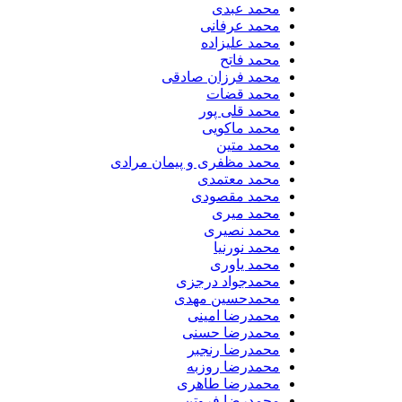
محمد عبدی
محمد عرفانی
محمد علیزاده
محمد فاتح
محمد فرزان صادقی
محمد قضات
محمد قلی پور
محمد ماکویی
محمد متین
محمد مظفری و پیمان مرادی
محمد معتمدی
محمد مقصودی
محمد میری
محمد نصیری
محمد نورنیا
محمد یاوری
محمدجواد درجزی
محمدحسین مهدی
محمدرضا امینی
محمدرضا حسنی
محمدرضا رنجبر
محمدرضا روزبه
محمدرضا طاهری
محمدرضا فروتن