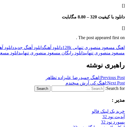
[]
دانلود با کیفیت 320 –
8.80 مگابایت
[]
The post appeared first on .
اهنگ مسعود منصوری تنهایی 128k
دانلود آهنگ
دانلود آهنگ جدید
دانلود آ
مسعود منصوری تنهایی
دانلود رایگان مسعود منصوری تنهایی
دانلود مسعو
راهبری نوشته
Previous Post:
اهنگ حمیدرضا علیزاده تظاهر
Next Post:
اهنگ کی آرش میخندم
Search for:
Search
مدیر :
خرید بک لینک فالو
آپدیت نود 32
پسورد نود 32