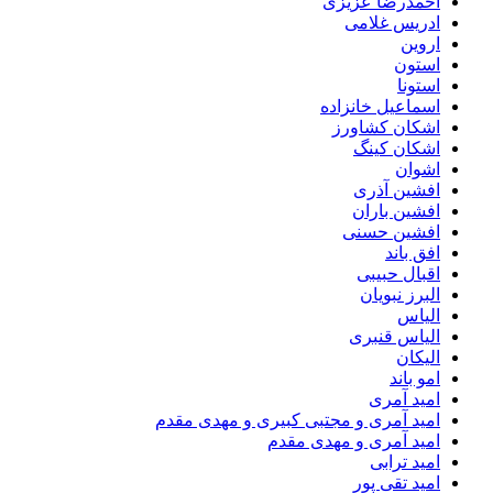
احمدرضا عزیزی
ادریس غلامی
اروین
استون
استونا
اسماعیل خانزاده
اشکان کشاورز
اشکان کینگ
اشوان
افشین آذری
افشین باران
افشین حسنی
افق باند
اقبال حبیبی
البرز نبویان
الیاس
الیاس قنبرى
الیکان
امو باند
امید آمری
امید آمری و مجتبی کبیری و مهدى مقدم
امید آمری و مهدی مقدم
امید ترابی
امید تقی پور