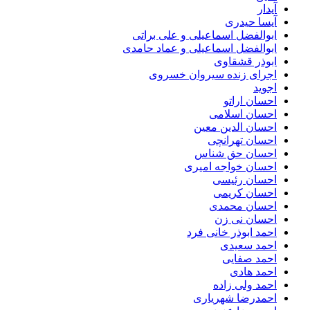
آیدار
آیسا حیدری
ابوالفضل اسماعیلی و علی براتی
ابوالفضل اسماعیلی و عماد حامدی
ابوذر قشقاوی
اجرای زنده سیروان خسروی
اجوید
احسان اراتو
احسان اسلامی
احسان الدین معین
احسان تهرانچی
احسان حق شناس
احسان خواجه امیری
احسان رئیسی
احسان کریمی
احسان محمدی
احسان نی زن
احمد ابوذر خانی فرد
احمد سعیدی
احمد صفایی
احمد هادی
احمد ولی زاده
احمدرضا شهریاری