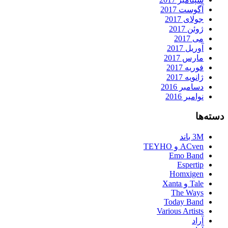
آگوست 2017
جولای 2017
ژوئن 2017
می 2017
آوریل 2017
مارس 2017
فوریه 2017
ژانویه 2017
دسامبر 2016
نوامبر 2016
دسته‌ها
3M باند
ACven و TEYHO
Emo Band
Espertip
Homxigen
Tale و Xanta
The Ways
Today Band
Various Artists
آراد