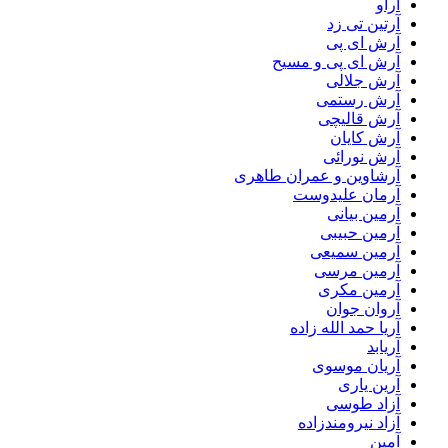
آراو
آرتین تی زد
آرش ای پی
آرش ای پی و مسیح
آرش جلالی
آرش رستمی
آرش قالیچی
آرش کایان
آرش نورائی
آرشاوین و عمران طاهری
آرمان علیدوست
آرمین بیانی
آرمین حبیبی
آرمین سمیعی
آرمین مرسی
آرمین مکری
آروان جوان
آریا حمد الله زاده
آریابد
آریان موسوی
آرین یاری
آزاد طوسی
آزاد نیرومندزاده
آمین