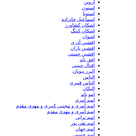
اروین
استون
استونا
اسماعیل خانزاده
اشکان کشاورز
اشکان کینگ
اشوان
افشین آذری
افشین باران
افشین حسنی
افق باند
اقبال حبیبی
البرز نبویان
الیاس
الیاس قنبرى
الیکان
امو باند
امید آمری
امید آمری و مجتبی کبیری و مهدى مقدم
امید آمری و مهدی مقدم
امید ترابی
امید تقی پور
امید جهان
امید حسنی