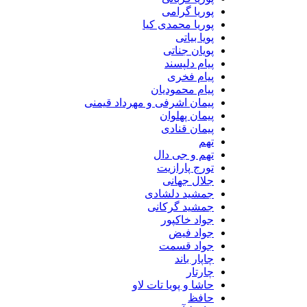
پوریا گرامی
پوریا محمدی کیا
پویا بیاتی
پویان جناتی
پیام دلپسند
پیام فخری
پیام محمودیان
پیمان اشرفی و مهرداد قیمنی
پیمان پهلوان
پیمان قنادی
تهم
تهم و جی دال
تورج پارازیت
جلال جهانی
جمشید دلشادی
جمشید گرکانی
جواد خاکپور
جواد فیض
جواد قسمت
چاپار باند
چارتار
حاشا و پویا تات لاو
حافظ