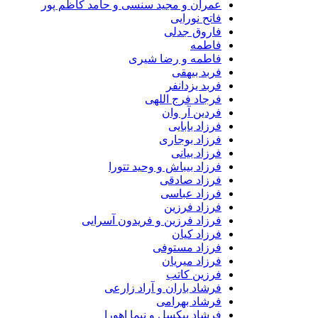
عمران و مجید سنسی و حامد کاظم پور
فاتح نورایی
فاروق جدلی
فاطمه
فاطمه و رضا شیری
فربد بیهقی
فربد یزدانفر
فرجاد فرج اللهی
فردین آر وان
فرزاد بابایی
فرزاد بوجاری
فرزاد بیانی
فرزاد بیباش و وحید تتورا
فرزاد صادقی
فرزاد عباسی
فرزاد فرزین
فرزاد فرزین و فریدون آسرایی
فرزاد کیان
فرزاد مستوفی
فرزاد میریان
فرزین کاتب
فرشاد باران و آراد زارعی
فرشاد بهرامی
فرشاد پیکسل و نیما اهورا