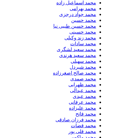
محمد اسماعیل زاده
محمد بهرامی
محمد جواد درجزی
محمد حسین
محمد حسین طیبی نیا
محمد حسینی
محمد زند وکیلی
محمد سادات
محمد سعید لشگری
محمد سعید هرندی
محمد سهیلی
​محمد شیردل
محمد صالح اصغرزاده
محمد صمدی
محمد ظهرابی
محمد عبدالی
محمد عبدی
محمد عرفانی
محمد علیزاده
محمد فاتح
محمد فرزان صادقی
محمد قضات
محمد قلی پور
محمد ماکویی