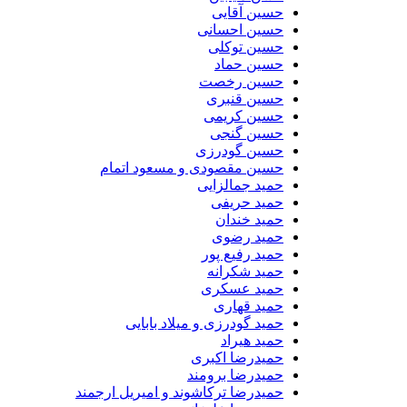
حسین آقایی
حسین احسانی
حسین توکلی
حسین حماد
حسین رخصت
حسین قنبری
حسین کریمی
حسین گنجی
حسین گودرزی
حسین مقصودی و مسعود اتمام
حمید جمالزایی
حمید حریفی
حمید خندان
حمید رضوی
حمید رفیع پور
حمید شکرانه
حمید عسکری
حمید قهاری
حمید گودرزی و میلاد بابایی
حمید هیراد
حمیدرضا اکبری
حمیدرضا برومند
حمیدرضا ترکاشوند و امیریل ارجمند