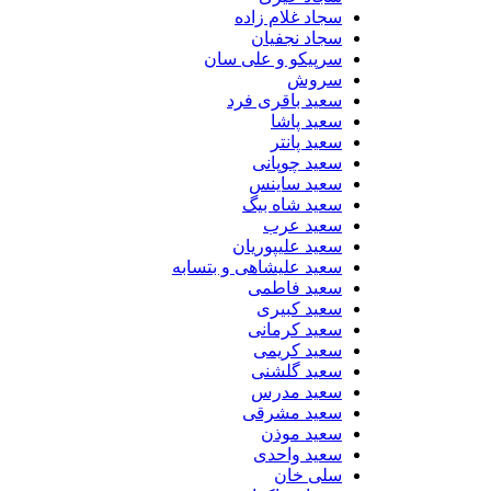
سجاد غلام زاده
سجاد نجفیان
سرپیکو و علی سان
سروش
سعید باقری فرد
سعید پاشا
سعید پانتر
سعید چوپانی
سعید ساینس
سعید شاه بیگ
سعید عرب
سعید علیپوریان
سعید علیشاهی و بتسابه
سعید فاطمی
سعید کبیری
سعید کرمانی
سعید کریمی
سعید گلشنی
سعید مدرس
سعید مشرقی
سعید موذن
سعید واحدی
سلی خان