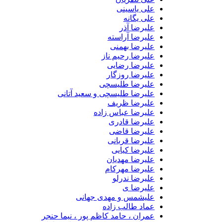
علی یاسینی
علی یگانه
علیرضا آذر
علیرضا آراسته
علیرضا بهمنی
علیرضا رحیم ناز
علیرضا رضایی
علیرضا روزگار
علیرضا طلیسچی
علیرضا طلیسچی و سعید آتانی
علیرضا ظریف
علیرضا عباس زاده
علیرضا قادری
علیرضا قاضی
علیرضا قربانی
علیرضا کیایی
علیرضا مهدیان
علیرضا مهرکام
علیرضا ندرلو
علیرضا ی
علیشمس و مهدی جهانی
عماد طالب زاده
عمران ، حامد کاظم پور ، نیما حنجر