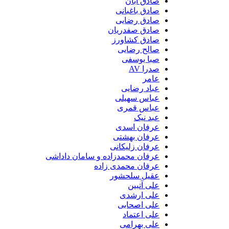
صادق آبان
صادق باغبانی
صادق رضایی
صادق صفدریان
صادق کشاورز
صالح رضایی
صبا یوسفی
صدرا AV
عامر
عباد رضایی
عباس سهیلی
عباس قمری
عبد نیک
عرفان اسدی
عرفان بهشتی
عرفان زلیکانی
عرفان محمدزاده و سامان داداشی
عرفان محمدی زاده
عقیل سلحشور
علی آتبین
علی ارشدی
علی اصحابی
علی اعتماد
علی بهرامی