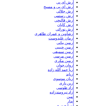
آرش ای پی
آرش ای پی و مسیح
آرش جلالی
آرش رستمی
آرش قالیچی
آرش کایان
آرش نورائی
آرشاوین و عمران طاهری
آرمان علیدوست
آرمین بیانی
آرمین حبیبی
آرمین سمیعی
آرمین مرسی
آرمین مکری
آروان جوان
آریا حمد الله زاده
آریابد
آریان موسوی
آرین یاری
آزاد طوسی
آزاد نیرومندزاده
آمین
آیدار
آیسا حیدری