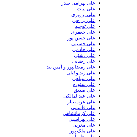
علی بهرامی صدر
علی بیات
علی پرویزی
علی پی جی
علی توحید
علی جعفری
علی حسن پور
علی حسینی
علی خادمی
علی دشتی
علی رضایی
علی رمضانپور و آمین بند
علی زند وکیلی
علی سپاهی
علی ستوده
علی صدیق
علی عبدالمالکی
علی عرب تبار
علی قاسمی
علی کرمانشاهی
علی لهراسبی
علی مغربی
علی ملک پور
علی نظریان