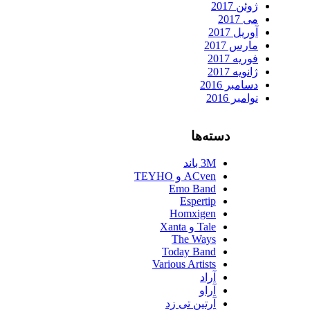
ژوئن 2017
می 2017
آوریل 2017
مارس 2017
فوریه 2017
ژانویه 2017
دسامبر 2016
نوامبر 2016
دسته‌ها
3M باند
ACven و TEYHO
Emo Band
Espertip
Homxigen
Tale و Xanta
The Ways
Today Band
Various Artists
آراد
آراو
آرتین تی زد