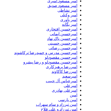
امیر مسعود امیری
امیر مسعود صدیق
امیر نشاطی
امیر وکیلی
امیر یاوری
امیر یگانه
امیرحسین افتخاری
امیرحسین ایمانی
امیرحسین پاک نهاد
امیرحسین حسینی
امیرحسین رضائی
امیرحسین مدرس و حمیدرضا ترکاشوند
امیرحسین مقصودلو
امیرحسین مقصودلو و رضا پیشرو
امیررضا پرهیزکاری
امیررضا کاکاوند
امیرسعید
امیرعباس آل حبیب
امیرعلی
امیرعلی بهادری
امین
امین پارسی
امین تیرزاد و سام سهراب
امین تیرزاد و علی فلاح