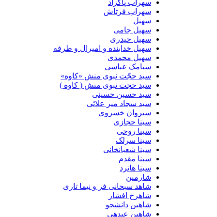
سهراب پاکزاد
سهراب فرتاش
سهیل
سهیل جامی
سهیل حیدری
سهیل خدابنده و امیرال و طرفه
سهیل محمدی
سیامک عباسی
سید حجّت نبوی منش «کاوه»
سید حجت نبوی منش ( کاوه )
سید حسین حسینى
سید سجاد میر علائی
سیروان خسروی
سینا حجازی
سینا روحی
سینا سرلک
سینا شعبانخانی
سینا مقدم
سینا هاترد
شارمین
شاهد سبحانی فر و نیما تاری
شاهرخ افشار
شاهین دانشجو
شاهین عبدهی