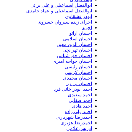
ابوالفضل اسماعیلی و علی براتی
ابوالفضل اسماعیلی و عماد حامدی
ابوذر قشقاوی
اجرای زنده سیروان خسروی
اجوید
احسان اراتو
احسان اسلامی
احسان الدین معین
احسان تهرانچی
احسان حق شناس
احسان خواجه امیری
احسان رئیسی
احسان کریمی
احسان محمدی
احسان نی زن
احمد ابوذر خانی فرد
احمد سعیدی
احمد صفایی
احمد هادی
احمد ولی زاده
احمدرضا شهریاری
احمدرضا عزیزی
ادریس غلامی