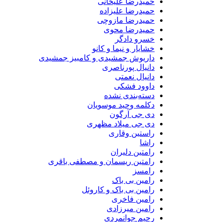
حمیدرضا علیخانی
حمیدرضا علیزاده
حمیدرضا مازوچی
حمیدرضا محوی
خسرو دادگر
خشایار و نیما و کانو
داریوش جمشیدی و کامبیز جمشیدی
دانیال پورناصری
دانیال نعمتی
داوود فشکی
دسته‌بندی نشده
دکلمه وحید موسویان
دی جی آرگون
دی جی میلاد مظهری
راستین وقاری
راشا
رامتین دلیران
رامتین ریسمان و مصطفی باقری
رامسز
رامین بی باک
رامین بی باک و کاروئل
رامین فاخری
رامین میرزادی
رحیم جوانمردی