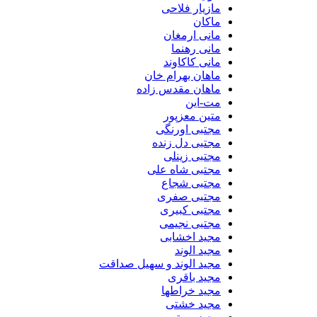
مازیار فلاحی
ماکان
مانی ارمغان
مانی رهنما
مانی کاکاوند
ماهان بهرام خان
ماهان مقدس زاده
مت-این
متین معزپور
مجتبی اورنگی
مجتبی دل زنده
مجتبی زینلی
مجتبی شاه علی
مجتبی شجاع
مجتبی صفری
مجتبی کبیری
مجتبی نجیمی
مجید اخشابی
مجید الوند‎
مجید الوند و سهیل صداقت
مجید باقری
مجید خراطها
مجید خشتی