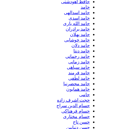
حافظ آهودشتی
حامد
حامد اسدالهی
حامد اسدی
حامد الله یاری
حامد برادران
حامد پهلان
حامد خوشابی
حامد دلان
حامد دنتا
حامد رحمانی
حامد زمانی
حامد سیاهی
حامد فرمند
حامد لطفی
حامد محضرنیا
حامد همایون
حامی
حجت اشرف زاده
حسام الدین سراج
حسام فرهناکی
حسام مختاری
حسن تاج
حسن دنیابین