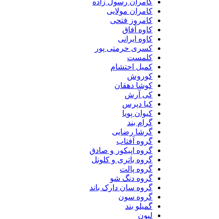
کامران رسول زاده
کامران مولایی
کامروز فتحی
کاوه آفاق
کاوه ایرانی
کسری حرمتی پور
کلمست
کمیل احتشام
کوروش
کوشا دهقان
کی آرش
کیا دپرس
کیوان پویا
گرام بند
گرشا رضایی
گروه آفتاب
گروه اپیکور و صادق
گروه باتری و کلونل
گروه پالت
گروه دنگ شو
گروه سان دارک باند
گروه سون
گمیلو بند
لیون