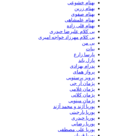
بهنام خشوعی
بهنام زرین
بهنام صفوی
بهنام علمشاهی
بهنام قلی زاده
بی کلام علیرضا حیدری
بی کلام مهرزاد خواجه امیری
بی من
بیات
پارسا زارع
پازل باند
پدرام بهزادی
پرواز همای
پرویز پرستویی
پژمان آر جی
پژمان غلامی
پژمان کلانی
پژمان مینویی
پوریا آژند و محمد آژند
پوریا بارجینی
پوریا حیدری
پوریا رضایی
پوریا علی مصطفی
پوریا قربانی