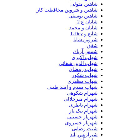
شاهین متولی
شاهین و شروین محافظت کار
شاهین یوسفی
شایان ع 2
شایان و محمد
شایع و T-Dey
شروین شایا
شفق
شمس آریان
شهاب اکبری
شهاب الدین شفائی
شهاب رمضان
شهاب شکور
شهاب مظفری
شهاب مقدم و امید طیبی
شهرام شکوهی
شهرام میرجلالی
شهرام ناظری
شهرام نیک یار
شهریار حسینی
شهریار خسروی
شیث رضایی
شیرازیس باند