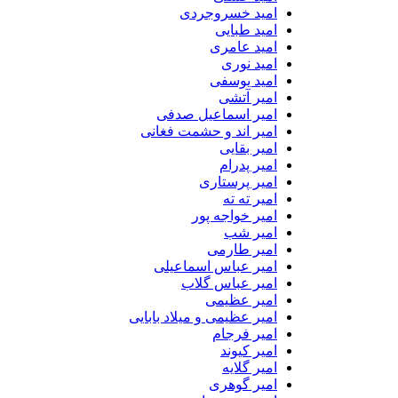
امید خسروجردی
امید طبایی
امید عامری
امید نوری
امید یوسفی
امیر آتشی
امیر اسماعیل صدفی
امیر اند و حشمت فغانی
امیر بقایی
امیر پدرام
امیر پرستاری
امیر ته ته
امیر خواجه پور
امیر شب
امیر طارمی
امیر عباس اسماعیلی
امیر عباس گلاب
امیر عظیمی
امیر عظیمی و میلاد بابایی
امیر فرجام
امیر کیوند
امیر گلایه
امیر گوهری