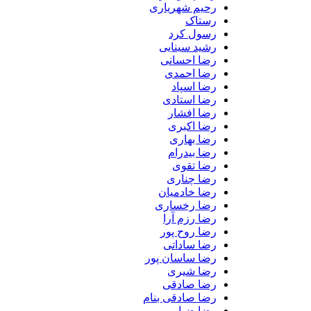
رحیم شهریاری
رستاک
رسول کرد
رشید سینایی
رضا احسانی
رضا احمدی
رضا اسپاد
رضا استادی
رضا افشار
رضا اکبری
رضا بهاری
رضا بیدرام
رضا تقوی
رضا چناری
رضا خادمیان
رضا رخساری
رضا رزم آرا
رضا روح پور
رضا ساداتی
رضا ساسان پور
رضا شیری
رضا صادقی
رضا صادقی بنام
رضا ضیا