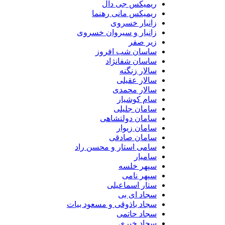
ریمیکس جی دال
ریمیکس مانی رهنما
زانیار خسروی
زانیار و سیروان خسروی
زیر صفر
ساسان شب افروز
ساسان شفانژاد
سالار زنگنه
سالار عقیلی
سالار محمدی
سام کوشیار
سامان جلیلی
سامان دولتشاهی
سامان زیوار
سامان صادقی
سامی استار و محسن راد
سامیار
سپهر خلسه
سپهر نامی
ستار اسماعیلی
سجاد ای بی
سجاد باذوقی و مسعود بیات
سجاد حاتمی
سجاد خیری