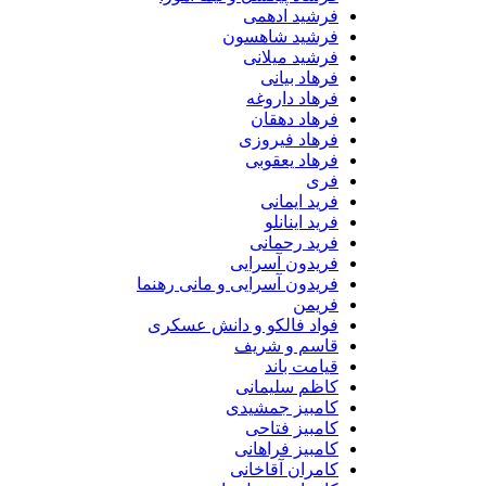
فرشید ادهمی
فرشید شاهسون
فرشید میلانی
فرهاد بیانی
فرهاد داروغه
فرهاد دهقان
فرهاد فیروزی
فرهاد یعقوبی
فری
فرید ایمانی
فرید اینانلو
فرید رحمانی
فریدون آسرایی
فریدون آسرایی و مانی رهنما
فریمن
فواد فالکو و دانش عسکری
قاسم و شریف
قیامت باند
کاظم سلیمانی
کامبیز جمشیدی
کامبیز فتاحی
کامبیز فراهانی
کامران آقاخانی