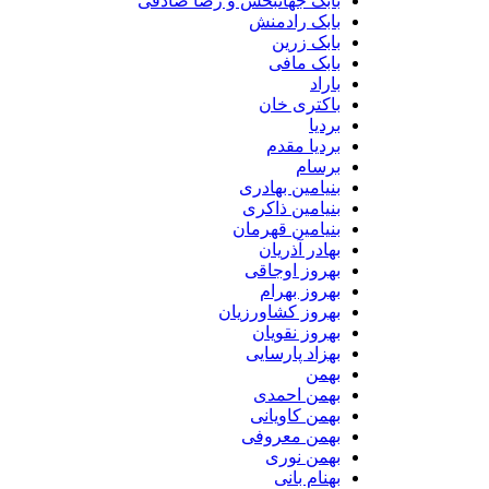
بابک جهانبخش و رضا صادقی
بابک رادمنش
بابک زرین
بابک مافی
باراد
باکتری خان
بردیا
بردیا مقدم
برسام
بنیامین بهادری
بنیامین ذاکری
بنیامین قهرمان
بهادر آذریان
بهروز اوجاقی
بهروز بهرام
بهروز کشاورزیان
بهروز نقویان
بهزاد پارسایی
بهمن
بهمن احمدی
بهمن کاویانی
بهمن معروفی
بهمن نوری
بهنام بانی