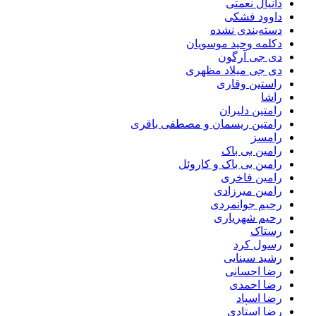
دانیال نعمتی
داوود فشکی
دسته‌بندی نشده
دکلمه وحید موسویان
دی جی آرگون
دی جی میلاد مظهری
راستین وقاری
راشا
رامتین دلیران
رامتین ریسمان و مصطفی باقری
رامسز
رامین بی باک
رامین بی باک و کاروئل
رامین فاخری
رامین میرزادی
رحیم جوانمردی
رحیم شهریاری
رستاک
رسول کرد
رشید سینایی
رضا احسانی
رضا احمدی
رضا اسپاد
رضا استادی