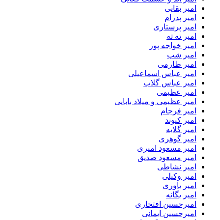
امیر بقایی
امیر پدرام
امیر پرستاری
امیر ته ته
امیر خواجه پور
امیر شب
امیر طارمی
امیر عباس اسماعیلی
امیر عباس گلاب
امیر عظیمی
امیر عظیمی و میلاد بابایی
امیر فرجام
امیر کیوند
امیر گلایه
امیر گوهری
امیر مسعود امیری
امیر مسعود صدیق
امیر نشاطی
امیر وکیلی
امیر یاوری
امیر یگانه
امیرحسین افتخاری
امیرحسین ایمانی