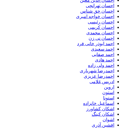
احسان الدین معین
احسان تهرانچی
احسان حق شناس
احسان خواجه امیری
احسان رئیسی
احسان کریمی
احسان محمدی
احسان نی زن
احمد ابوذر خانی فرد
احمد سعیدی
احمد صفایی
احمد هادی
احمد ولی زاده
احمدرضا شهریاری
احمدرضا عزیزی
ادریس غلامی
اروین
استون
استونا
اسماعیل خانزاده
اشکان کشاورز
اشکان کینگ
اشوان
افشین آذری