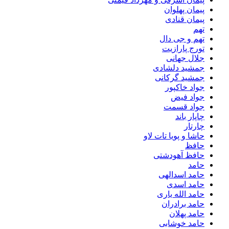
پیمان پهلوان
پیمان قنادی
تهم
تهم و جی دال
تورج پارازیت
جلال جهانی
جمشید دلشادی
جمشید گرکانی
جواد خاکپور
جواد فیض
جواد قسمت
چاپار باند
چارتار
حاشا و پویا تات لاو
حافظ
حافظ آهودشتی
حامد
حامد اسدالهی
حامد اسدی
حامد الله یاری
حامد برادران
حامد پهلان
حامد خوشابی