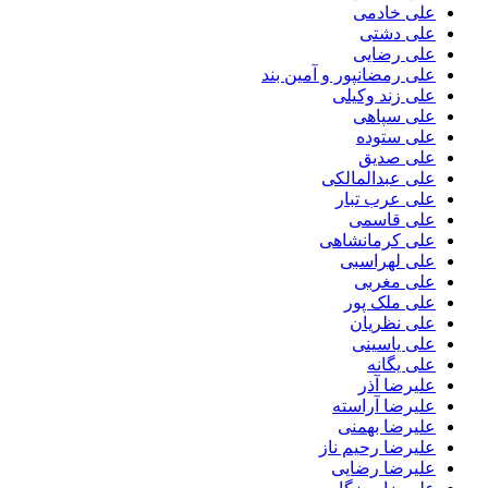
علی خادمی
علی دشتی
علی رضایی
علی رمضانپور و آمین بند
علی زند وکیلی
علی سپاهی
علی ستوده
علی صدیق
علی عبدالمالکی
علی عرب تبار
علی قاسمی
علی کرمانشاهی
علی لهراسبی
علی مغربی
علی ملک پور
علی نظریان
علی یاسینی
علی یگانه
علیرضا آذر
علیرضا آراسته
علیرضا بهمنی
علیرضا رحیم ناز
علیرضا رضایی