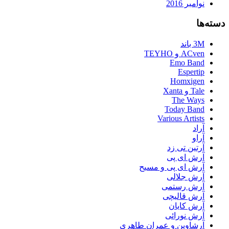
نوامبر 2016
دسته‌ها
3M باند
ACven و TEYHO
Emo Band
Espertip
Homxigen
Tale و Xanta
The Ways
Today Band
Various Artists
آراد
آراو
آرتین تی زد
آرش ای پی
آرش ای پی و مسیح
آرش جلالی
آرش رستمی
آرش قالیچی
آرش کایان
آرش نورائی
آرشاوین و عمران طاهری