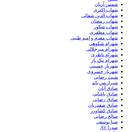
شمس آریان
شهاب اکبری
شهاب الدین شفائی
شهاب رمضان
شهاب شکور
شهاب مظفری
شهاب مقدم و امید طیبی
شهرام شکوهی
شهرام میرجلالی
شهرام ناظری
شهرام نیک یار
شهریار حسینی
شهریار خسروی
شیث رضایی
شیرازیس باند
صادق آبان
صادق باغبانی
صادق رضایی
صادق صفدریان
صادق کشاورز
صالح رضایی
صبا یوسفی
صدرا AV