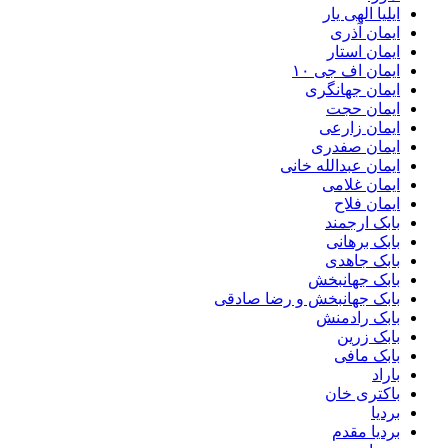
ایلیا الهی یار
ایمان آذری
ایمان استار
ایمان اف جی ۱۰
ایمان جهانگری
ایمان حجت
ایمان زارعی
ایمان صفدری
ایمان عبدالله خانی
ایمان غلامی
ایمان فلاح
بابک ارجمند
بابک برهانی
بابک جاهدی
بابک جهانبخش
بابک جهانبخش و رضا صادقی
بابک رادمنش
بابک زرین
بابک مافی
باراد
باکتری خان
بردیا
بردیا مقدم