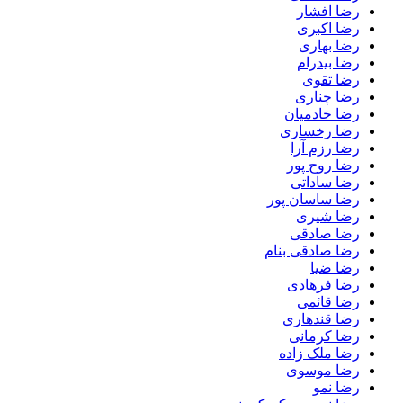
رضا افشار
رضا اکبری
رضا بهاری
رضا بیدرام
رضا تقوی
رضا چناری
رضا خادمیان
رضا رخساری
رضا رزم آرا
رضا روح پور
رضا ساداتی
رضا ساسان پور
رضا شیری
رضا صادقی
رضا صادقی بنام
رضا ضیا
رضا فرهادی
رضا قائمی
رضا قندهاری
رضا کرمانی
رضا ملک زاده
رضا موسوی
رضا نمو