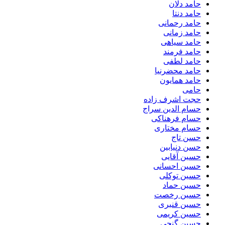
حامد دلان
حامد دنتا
حامد رحمانی
حامد زمانی
حامد سیاهی
حامد فرمند
حامد لطفی
حامد محضرنیا
حامد همایون
حامی
حجت اشرف زاده
حسام الدین سراج
حسام فرهناکی
حسام مختاری
حسن تاج
حسن دنیابین
حسین آقایی
حسین احسانی
حسین توکلی
حسین حماد
حسین رخصت
حسین قنبری
حسین کریمی
حسین گنجی