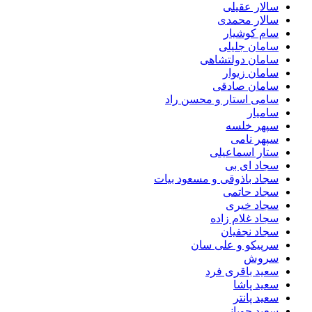
سالار عقیلی
سالار محمدی
سام کوشیار
سامان جلیلی
سامان دولتشاهی
سامان زیوار
سامان صادقی
سامی استار و محسن راد
سامیار
سپهر خلسه
سپهر نامی
ستار اسماعیلی
سجاد ای بی
سجاد باذوقی و مسعود بیات
سجاد حاتمی
سجاد خیری
سجاد غلام زاده
سجاد نجفیان
سرپیکو و علی سان
سروش
سعید باقری فرد
سعید پاشا
سعید پانتر
سعید چوپانی