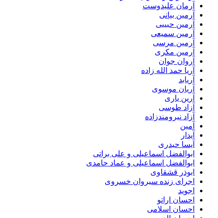
آرمان علیدوست
آرمین بیانی
آرمین حبیبی
آرمین سمیعی
آرمین مرسی
آرمین مکری
آروان جوان
آریا حمد الله زاده
آریابد
آریان موسوی
آرین یاری
آزاد طوسی
آزاد نیرومندزاده
آمین
آیدار
آیسا حیدری
ابوالفضل اسماعیلی و علی براتی
ابوالفضل اسماعیلی و عماد حامدی
ابوذر قشقاوی
اجرای زنده سیروان خسروی
اجوید
احسان اراتو
احسان اسلامی