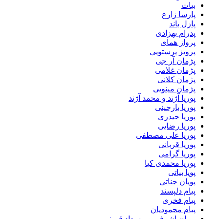
بیات
پارسا زارع
پازل باند
پدرام بهزادی
پرواز همای
پرویز پرستویی
پژمان آر جی
پژمان غلامی
پژمان کلانی
پژمان مینویی
پوریا آژند و محمد آژند
پوریا بارجینی
پوریا حیدری
پوریا رضایی
پوریا علی مصطفی
پوریا قربانی
پوریا گرامی
پوریا محمدی کیا
پویا بیاتی
پویان جناتی
پیام دلپسند
پیام فخری
پیام محمودیان
پیمان اشرفی و مهرداد قیمنی