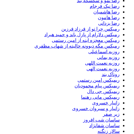
رضا نمو و سکسکه بند
رضا نیک فرجام
رضا هاشمیان
رضا هامون
رضا یزدانی
رمیکس چرا تو از فرزاد فرزین
رمیکس دلارام از پازل باند و حمید هیراد
رمیکس معجزه اینه از امین رستمی
رمیکس مگه دیوونه حالیته از شهاب مظفری
روزبه اسماعیلی
روزبه بمانی
روزبه نعمت اللهی
روزبه نعمت الهی
روناک بند
ریمیکس امین رستمی
ریمیکس پیام محمودیان
ریمیکس جی دال
ریمیکس مانی رهنما
زانیار خسروی
زانیار و سیروان خسروی
زیر صفر
ساسان شب افروز
ساسان شفانژاد
سالار زنگنه