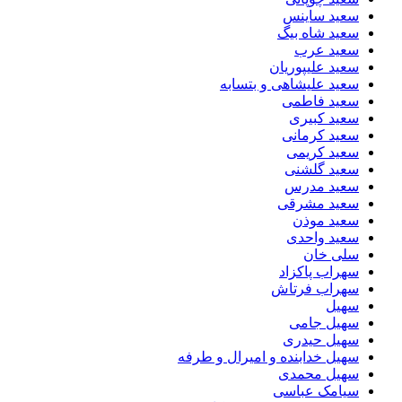
سعید ساینس
سعید شاه بیگ
سعید عرب
سعید علیپوریان
سعید علیشاهی و بتسابه
سعید فاطمی
سعید کبیری
سعید کرمانی
سعید کریمی
سعید گلشنی
سعید مدرس
سعید مشرقی
سعید موذن
سعید واحدی
سلی خان
سهراب پاکزاد
سهراب فرتاش
سهیل
سهیل جامی
سهیل حیدری
سهیل خدابنده و امیرال و طرفه
سهیل محمدی
سیامک عباسی