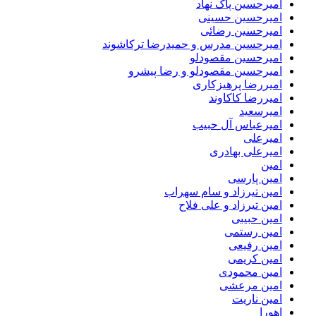
امیرحسین پاک نهاد
امیرحسین حسینی
امیرحسین رضائی
امیرحسین مدرس و حمیدرضا ترکاشوند
امیرحسین مقصودلو
امیرحسین مقصودلو و رضا پیشرو
امیررضا پرهیزکاری
امیررضا کاکاوند
امیرسعید
امیرعباس آل حبیب
امیرعلی
امیرعلی بهادری
امین
امین پارسی
امین تیرزاد و سام سهراب
امین تیرزاد و علی فلاح
امین حبیبی
امین رستمی
امین رفیعی
امین کریمی
امین محمودی
امین مرعشی
امین ناریت
اهورا