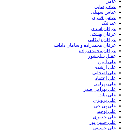
عامر
عباد رضایی
عباس سهیلی
عباس قمری
عبد نیک
عرفان اسدی
عرفان بهشتی
عرفان زلیکانی
عرفان محمدزاده و سامان داداشی
عرفان محمدی زاده
عقیل سلحشور
علی آتبین
علی ارشدی
علی اصحابی
علی اعتماد
علی بهرامی
علی بهرامی صدر
علی بیات
علی پرویزی
علی پی جی
علی توحید
علی جعفری
علی حسن پور
علی حسینی