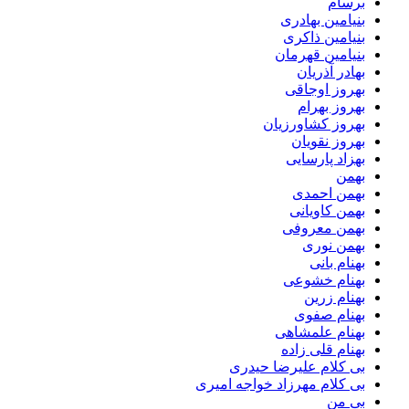
برسام
بنیامین بهادری
بنیامین ذاکری
بنیامین قهرمان
بهادر آذریان
بهروز اوجاقی
بهروز بهرام
بهروز کشاورزیان
بهروز نقویان
بهزاد پارسایی
بهمن
بهمن احمدی
بهمن کاویانی
بهمن معروفی
بهمن نوری
بهنام بانی
بهنام خشوعی
بهنام زرین
بهنام صفوی
بهنام علمشاهی
بهنام قلی زاده
بی کلام علیرضا حیدری
بی کلام مهرزاد خواجه امیری
بی من