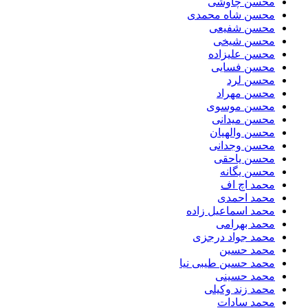
محسن چاوشی
محسن شاه محمدی
محسن شفیعی
محسن شیخی
محسن علیزاده
محسن فسایی
محسن لرد
محسن مهراد
محسن موسوی
محسن میدانی
محسن والهیان
محسن وجدانی
محسن یاحقی
محسن یگانه
محمد اچ اف
محمد احمدی
محمد اسماعیل زاده
محمد بهرامی
محمد جواد درجزی
محمد حسین
محمد حسین طیبی نیا
محمد حسینی
محمد زند وکیلی
محمد سادات