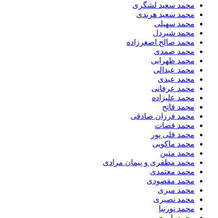
محمد سعید لشگری
محمد سعید هرندی
محمد سهیلی
​محمد شیردل
محمد صالح اصغرزاده
محمد صمدی
محمد ظهرابی
محمد عبدالی
محمد عبدی
محمد عرفانی
محمد علیزاده
محمد فاتح
محمد فرزان صادقی
محمد قضات
محمد قلی پور
محمد ماکویی
محمد متین
محمد مظفری و پیمان مرادی
محمد معتمدی
محمد مقصودی
محمد میری
محمد نصیری
محمد نورنیا
محمد یاوری