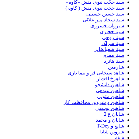
سید حجّت نبوی منش «کاوه»
سید حجت نبوی منش ( کاوه )
سید حسین حسینى
سید سجاد میر علائی
سیروان خسروی
سینا حجازی
سینا روحی
سینا سرلک
سینا شعبانخانی
سینا مقدم
سینا هاترد
شارمین
شاهد سبحانی فر و نیما تاری
شاهرخ افشار
شاهین دانشجو
شاهین عبدهی
شاهین متولی
شاهین و شروین محافظت کار
شاهین یوسفی
شایان ع 2
شایان و محمد
شایع و T-Dey
شروین شایا
شفق