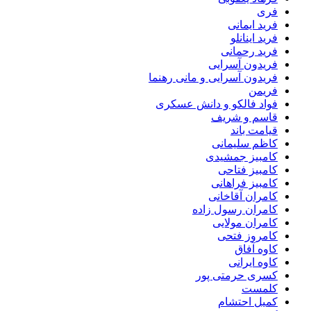
فری
فرید ایمانی
فرید اینانلو
فرید رحمانی
فریدون آسرایی
فریدون آسرایی و مانی رهنما
فریمن
فواد فالکو و دانش عسکری
قاسم و شریف
قیامت باند
کاظم سلیمانی
کامبیز جمشیدی
کامبیز فتاحی
کامبیز فراهانی
کامران آقاخانی
کامران رسول زاده
کامران مولایی
کامروز فتحی
کاوه آفاق
کاوه ایرانی
کسری حرمتی پور
کلمست
کمیل احتشام