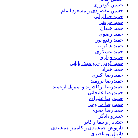
حسین گودرزی
حسین مقصودی و مسعود اتمام
حمید جمالزایی
حمید حریفی
حمید خندان
حمید رضوی
حمید رفیع پور
حمید شکرانه
حمید عسکری
حمید قهاری
حمید گودرزی و میلاد بابایی
حمید هیراد
حمیدرضا اکبری
حمیدرضا برومند
حمیدرضا ترکاشوند و امیریل ارجمند
حمیدرضا علیخانی
حمیدرضا علیزاده
حمیدرضا مازوچی
حمیدرضا محوی
خسرو دادگر
خشایار و نیما و کانو
داریوش جمشیدی و کامبیز جمشیدی
دانیال پورناصری