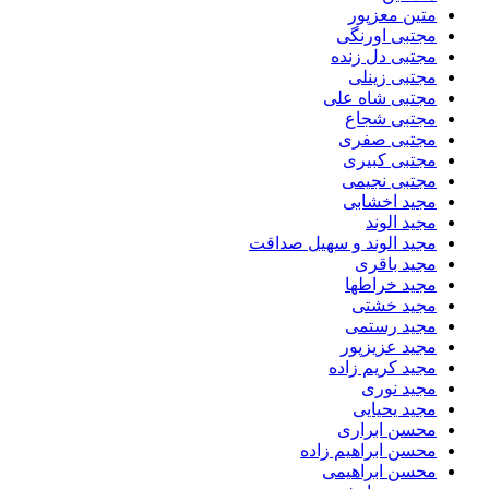
متین معزپور
مجتبی اورنگی
مجتبی دل زنده
مجتبی زینلی
مجتبی شاه علی
مجتبی شجاع
مجتبی صفری
مجتبی کبیری
مجتبی نجیمی
مجید اخشابی
مجید الوند‎
مجید الوند و سهیل صداقت
مجید باقری
مجید خراطها
مجید خشتی
مجید رستمی
مجید عزیزپور
مجید کریم زاده
مجید نوری
مجید یحیایی
محسن ابراری
محسن ابراهیم زاده
محسن ابراهیمی