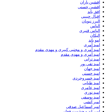
افشین باران
افشین حسنی
افق باند
اقبال حبیبی
البرز نبویان
الیاس
الیاس قنبرى
الیکان
امو باند
امید آمری
امید آمری و مجتبی کبیری و مهدى مقدم
امید آمری و مهدی مقدم
امید ترابی
امید تقی پور
امید جهان
امید حسنی
امید خسروجردی
امید طبایی
امید عامری
امید نوری
امید یوسفی
امیر آتشی
امیر اسماعیل صدفی
امیر اند و حشمت فغانی