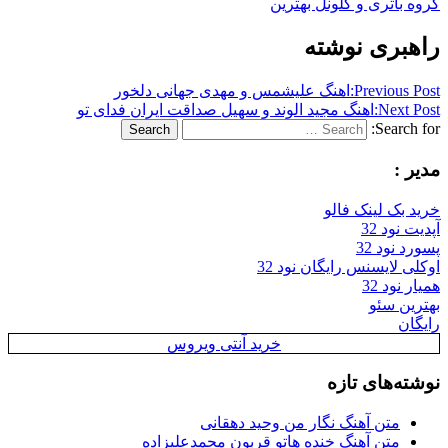
گروه باتری و کلونل بهترین
راهبری نوشته
Previous Post:
اهنگ علیشمس و مهدی جهانی دلخور
Next Post:
اهنگ مجید الوند و سهیل صداقت ایران فدای تو
Search for:
Search
مدیر :
خرید بک لینک فالو
آپدیت نود 32
پسورد نود 32
اوکلی لایسنس رایگان نود 32
همیار نود 32
بهترین سئو
رایگان
خرید آنتی ویروس
نوشته‌های تازه
متن آهنگ نگار من وحید دهقانی
متن آهنگ خنده هاتو قربون محمدعلیزاده