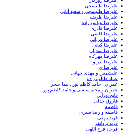
علیرضا روزگار
علیرضا طلیسچی
علیرضا طلیسچی و سعید آتانی
علیرضا ظریف
علیرضا عباس زاده
علیرضا قادری
علیرضا قاضی
علیرضا قربانی
علیرضا کیایی
علیرضا مهدیان
علیرضا مهرکام
علیرضا ندرلو
علیرضا ی
علیشمس و مهدی جهانی
عماد طالب زاده
عمران ، حامد کاظم پور ، نیما حنجر
عمران و مجید سنسی و حامد کاظم پور
فاتح نورایی
فاروق جدلی
فاطمه
فاطمه و رضا شیری
فربد بیهقی
فربد یزدانفر
فرجاد فرج اللهی