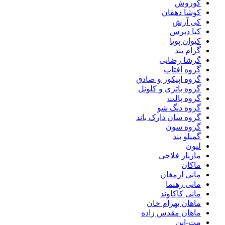
کوروش
کوشا دهقان
کی آرش
کیا دپرس
کیوان پویا
گرام بند
گرشا رضایی
گروه آفتاب
گروه اپیکور و صادق
گروه باتری و کلونل
گروه پالت
گروه دنگ شو
گروه سان دارک باند
گروه سون
گمیلو بند
لیون
مازیار فلاحی
ماکان
مانی ارمغان
مانی رهنما
مانی کاکاوند
ماهان بهرام خان
ماهان مقدس زاده
مت-این