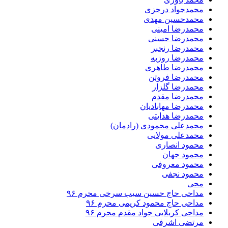
محمدجواد درجزی
محمدحسین مهدی
محمدرضا امینی
محمدرضا حسنی
محمدرضا رنجبر
محمدرضا روزبه
محمدرضا طاهری
محمدرضا فروتن
محمدرضا گلزار
محمدرضا مقدم
محمدرضا مهابادیان
محمدرضا هدایتی
محمدعلی محمودی (رادمان)
محمدعلی مولایی
محمود انصاری
محمود جهان
محمود معروفی
محمود نجفی
محی
مداحی حاج حسین سیب سرخی محرم ۹۶
مداحی حاج محمود کریمی محرم ۹۶
مداحی کربلایی جواد مقدم محرم ۹۶
مرتضی اشرفی