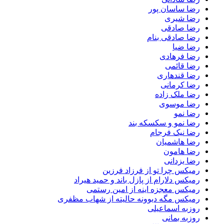
رضا ساسان پور
رضا شیری
رضا صادقی
رضا صادقی بنام
رضا ضیا
رضا فرهادی
رضا قائمی
رضا قندهاری
رضا کرمانی
رضا ملک زاده
رضا موسوی
رضا نمو
رضا نمو و سکسکه بند
رضا نیک فرجام
رضا هاشمیان
رضا هامون
رضا یزدانی
رمیکس چرا تو از فرزاد فرزین
رمیکس دلارام از پازل باند و حمید هیراد
رمیکس معجزه اینه از امین رستمی
رمیکس مگه دیوونه حالیته از شهاب مظفری
روزبه اسماعیلی
روزبه بمانی