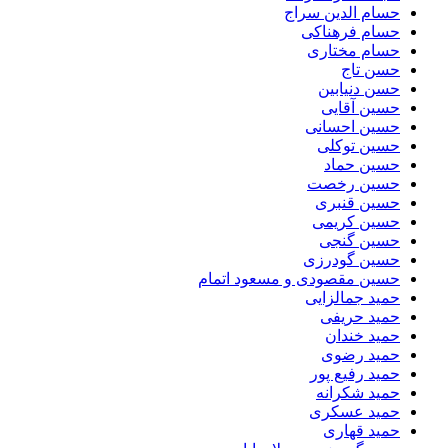
حسام الدین سراج
حسام فرهناکی
حسام مختاری
حسن تاج
حسن دنیابین
حسین آقایی
حسین احسانی
حسین توکلی
حسین حماد
حسین رخصت
حسین قنبری
حسین کریمی
حسین گنجی
حسین گودرزی
حسین مقصودی و مسعود اتمام
حمید جمالزایی
حمید حریفی
حمید خندان
حمید رضوی
حمید رفیع پور
حمید شکرانه
حمید عسکری
حمید قهاری