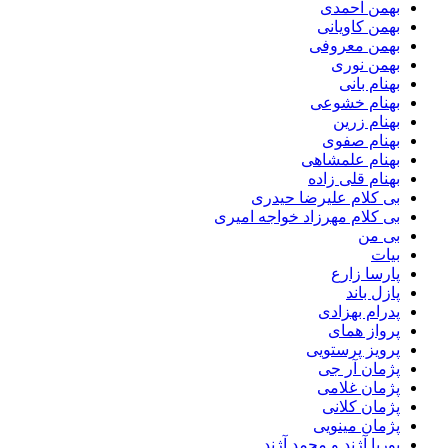
بهمن احمدی
بهمن کاویانی
بهمن معروفی
بهمن نوری
بهنام بانی
بهنام خشوعی
بهنام زرین
بهنام صفوی
بهنام علمشاهی
بهنام قلی زاده
بی کلام علیرضا حیدری
بی کلام مهرزاد خواجه امیری
بی من
بیات
پارسا زارع
پازل باند
پدرام بهزادی
پرواز همای
پرویز پرستویی
پژمان آر جی
پژمان غلامی
پژمان کلانی
پژمان مینویی
پوریا آژند و محمد آژند