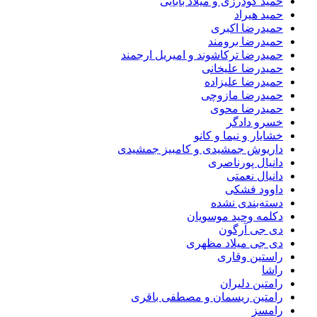
حمید گودرزی و میلاد بابایی
حمید هیراد
حمیدرضا اکبری
حمیدرضا برومند
حمیدرضا ترکاشوند و امیریل ارجمند
حمیدرضا علیخانی
حمیدرضا علیزاده
حمیدرضا مازوچی
حمیدرضا محوی
خسرو دادگر
خشایار و نیما و کانو
داریوش جمشیدی و کامبیز جمشیدی
دانیال پورناصری
دانیال نعمتی
داوود فشکی
دسته‌بندی نشده
دکلمه وحید موسویان
دی جی آرگون
دی جی میلاد مظهری
راستین وقاری
راشا
رامتین دلیران
رامتین ریسمان و مصطفی باقری
رامسز