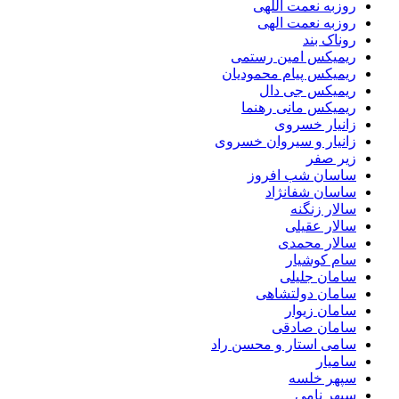
روزبه نعمت اللهی
روزبه نعمت الهی
روناک بند
ریمیکس امین رستمی
ریمیکس پیام محمودیان
ریمیکس جی دال
ریمیکس مانی رهنما
زانیار خسروی
زانیار و سیروان خسروی
زیر صفر
ساسان شب افروز
ساسان شفانژاد
سالار زنگنه
سالار عقیلی
سالار محمدی
سام کوشیار
سامان جلیلی
سامان دولتشاهی
سامان زیوار
سامان صادقی
سامی استار و محسن راد
سامیار
سپهر خلسه
سپهر نامی