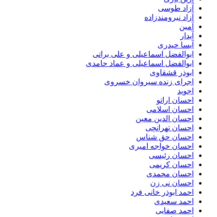
آزاد طوسی
آزاد نیرومندزاده
آمین
آیدار
آیسا حیدری
ابوالفضل اسماعیلی و علی براتی
ابوالفضل اسماعیلی و عماد حامدی
ابوذر قشقاوی
اجرای زنده سیروان خسروی
اجوید
احسان اراتو
احسان اسلامی
احسان الدین معین
احسان تهرانچی
احسان حق شناس
احسان خواجه امیری
احسان رئیسی
احسان کریمی
احسان محمدی
احسان نی زن
احمد ابوذر خانی فرد
احمد سعیدی
احمد صفایی