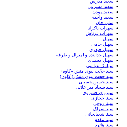
سعید مدرس
سعید مشرقی
سعید موذن
سعید واحدی
سلی خان
سهراب پاکزاد
سهراب فرتاش
سهیل
سهیل جامی
سهیل حیدری
سهیل خدابنده و امیرال و طرفه
سهیل محمدی
سیامک عباسی
سید حجّت نبوی منش «کاوه»
سید حجت نبوی منش ( کاوه )
سید حسین حسینى
سید سجاد میر علائی
سیروان خسروی
سینا حجازی
سینا روحی
سینا سرلک
سینا شعبانخانی
سینا مقدم
سینا هاترد