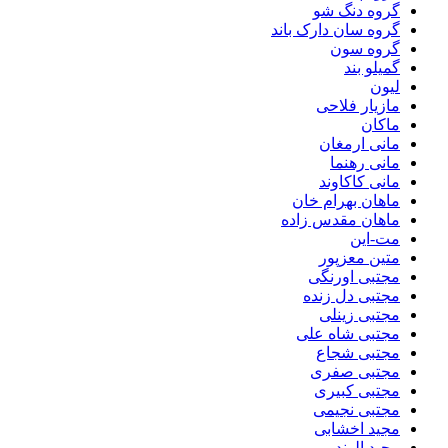
گروه دنگ شو
گروه سان دارک باند
گروه سون
گمیلو بند
لیون
مازیار فلاحی
ماکان
مانی ارمغان
مانی رهنما
مانی کاکاوند
ماهان بهرام خان
ماهان مقدس زاده
مت-این
متین معزپور
مجتبی اورنگی
مجتبی دل زنده
مجتبی زینلی
مجتبی شاه علی
مجتبی شجاع
مجتبی صفری
مجتبی کبیری
مجتبی نجیمی
مجید اخشابی
مجید الوند‎