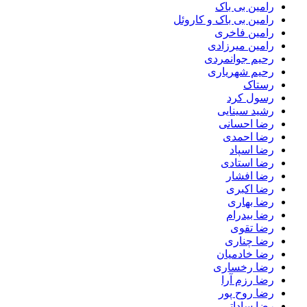
رامین بی باک
رامین بی باک و کاروئل
رامین فاخری
رامین میرزادی
رحیم جوانمردی
رحیم شهریاری
رستاک
رسول کرد
رشید سینایی
رضا احسانی
رضا احمدی
رضا اسپاد
رضا استادی
رضا افشار
رضا اکبری
رضا بهاری
رضا بیدرام
رضا تقوی
رضا چناری
رضا خادمیان
رضا رخساری
رضا رزم آرا
رضا روح پور
رضا ساداتی