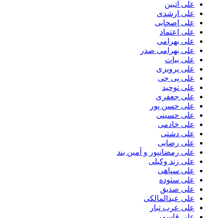
علی آتبین
علی ارشدی
علی اصحابی
علی اعتماد
علی بهرامی
علی بهرامی صدر
علی بیات
علی پرویزی
علی پی جی
علی توحید
علی جعفری
علی حسن پور
علی حسینی
علی خادمی
علی دشتی
علی رضایی
علی رمضانپور و آمین بند
علی زند وکیلی
علی سپاهی
علی ستوده
علی صدیق
علی عبدالمالکی
علی عرب تبار
علی قاسمی