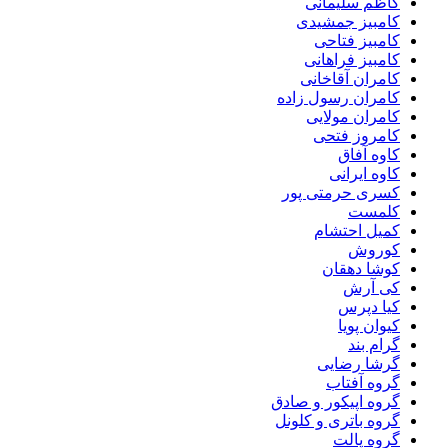
کاظم سلیمانی
کامبیز جمشیدی
کامبیز فتاحی
کامبیز فراهانی
کامران آقاخانی
کامران رسول زاده
کامران مولایی
کامروز فتحی
کاوه آفاق
کاوه ایرانی
کسری حرمتی پور
کلمست
کمیل احتشام
کوروش
کوشا دهقان
کی آرش
کیا دپرس
کیوان پویا
گرام بند
گرشا رضایی
گروه آفتاب
گروه اپیکور و صادق
گروه باتری و کلونل
گروه پالت