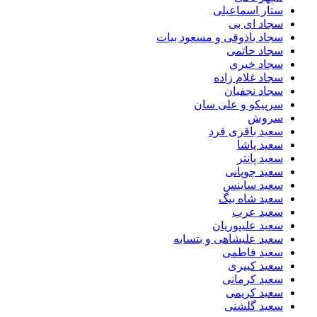
ستار اسماعیلی
سجاد ای بی
سجاد باذوقی و مسعود بیات
سجاد حاتمی
سجاد خیری
سجاد غلام زاده
سجاد نجفیان
سرپیکو و علی سان
سروش
سعید باقری فرد
سعید پاشا
سعید پانتر
سعید چوپانی
سعید ساینس
سعید شاه بیگ
سعید عرب
سعید علیپوریان
سعید علیشاهی و بتسابه
سعید فاطمی
سعید کبیری
سعید کرمانی
سعید کریمی
سعید گلشنی