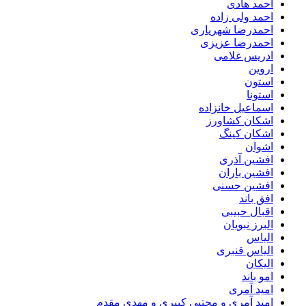
احمد هادی
احمد ولی زاده
احمدرضا شهریاری
احمدرضا عزیزی
ادریس غلامی
اروین
استون
استونا
اسماعیل خانزاده
اشکان کشاورز
اشکان کینگ
اشوان
افشین آذری
افشین باران
افشین حسنی
افق باند
اقبال حبیبی
البرز نبویان
الیاس
الیاس قنبرى
الیکان
امو باند
امید آمری
امید آمری و مجتبی کبیری و مهدى مقدم