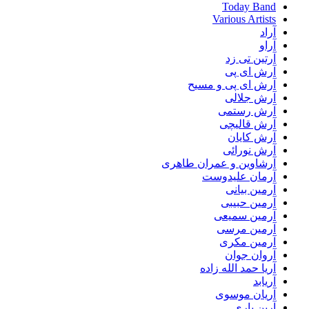
Today Band
Various Artists
آراد
آراو
آرتین تی زد
آرش ای پی
آرش ای پی و مسیح
آرش جلالی
آرش رستمی
آرش قالیچی
آرش کایان
آرش نورائی
آرشاوین و عمران طاهری
آرمان علیدوست
آرمین بیانی
آرمین حبیبی
آرمین سمیعی
آرمین مرسی
آرمین مکری
آروان جوان
آریا حمد الله زاده
آریابد
آریان موسوی
آرین یاری