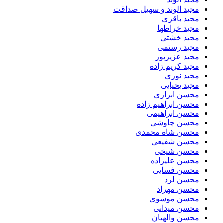
مجید الوند و سهیل صداقت
مجید باقری
مجید خراطها
مجید خشتی
مجید رستمی
مجید عزیزپور
مجید کریم زاده
مجید نوری
مجید یحیایی
محسن ابراری
محسن ابراهیم زاده
محسن ابراهیمی
محسن چاوشی
محسن شاه محمدی
محسن شفیعی
محسن شیخی
محسن علیزاده
محسن فسایی
محسن لرد
محسن مهراد
محسن موسوی
محسن میدانی
محسن والهیان