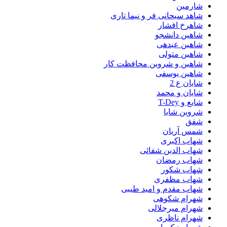
شارمین
شاهد سبحانی فر و نیما تاری
شاهرخ افشار
شاهین دانشجو
شاهین عبدهی
شاهین متولی
شاهین و شروین محافظت کار
شاهین یوسفی
شایان ع 2
شایان و محمد
شایع و T-Dey
شروین شایا
شفق
شمس آریان
شهاب اکبری
شهاب الدین شفائی
شهاب رمضان
شهاب شکور
شهاب مظفری
شهاب مقدم و امید طیبی
شهرام شکوهی
شهرام میرجلالی
شهرام ناظری