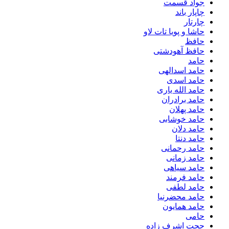
جواد قسمت
چاپار باند
چارتار
حاشا و پویا تات لاو
حافظ
حافظ آهودشتی
حامد
حامد اسدالهی
حامد اسدی
حامد الله یاری
حامد برادران
حامد پهلان
حامد خوشابی
حامد دلان
حامد دنتا
حامد رحمانی
حامد زمانی
حامد سیاهی
حامد فرمند
حامد لطفی
حامد محضرنیا
حامد همایون
حامی
حجت اشرف زاده