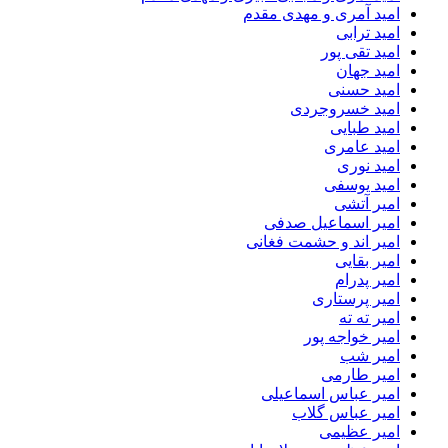
امید آمری و مهدی مقدم
امید ترابی
امید تقی پور
امید جهان
امید حسنی
امید خسروجردی
امید طبایی
امید عامری
امید نوری
امید یوسفی
امیر آتشی
امیر اسماعیل صدفی
امیر اند و حشمت فغانی
امیر بقایی
امیر پدرام
امیر پرستاری
امیر ته ته
امیر خواجه پور
امیر شب
امیر طارمی
امیر عباس اسماعیلی
امیر عباس گلاب
امیر عظیمی