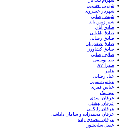
شهرام نیک یار
شهریار حسینی
شهریار خسروی
شیث رضایی
شیرازیس باند
صادق آبان
صادق باغبانی
صادق رضایی
صادق صفدریان
صادق کشاورز
صالح رضایی
صبا یوسفی
صدرا AV
عامر
عباد رضایی
عباس سهیلی
عباس قمری
عبد نیک
عرفان اسدی
عرفان بهشتی
عرفان زلیکانی
عرفان محمدزاده و سامان داداشی
عرفان محمدی زاده
عقیل سلحشور