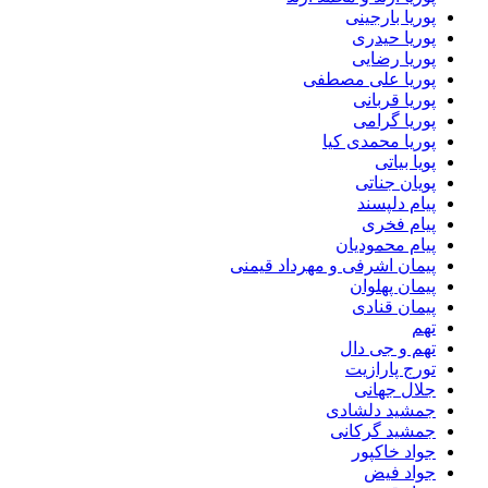
پوریا بارجینی
پوریا حیدری
پوریا رضایی
پوریا علی مصطفی
پوریا قربانی
پوریا گرامی
پوریا محمدی کیا
پویا بیاتی
پویان جناتی
پیام دلپسند
پیام فخری
پیام محمودیان
پیمان اشرفی و مهرداد قیمنی
پیمان پهلوان
پیمان قنادی
تهم
تهم و جی دال
تورج پارازیت
جلال جهانی
جمشید دلشادی
جمشید گرکانی
جواد خاکپور
جواد فیض