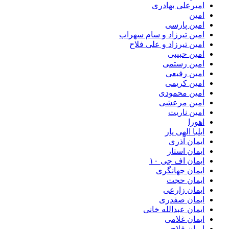
امیرعلی بهادری
امین
امین پارسی
امین تیرزاد و سام سهراب
امین تیرزاد و علی فلاح
امین حبیبی
امین رستمی
امین رفیعی
امین کریمی
امین محمودی
امین مرعشی
امین ناریت
اهورا
ایلیا الهی یار
ایمان آذری
ایمان استار
ایمان اف جی ۱۰
ایمان جهانگری
ایمان حجت
ایمان زارعی
ایمان صفدری
ایمان عبدالله خانی
ایمان غلامی
ایمان فلاح