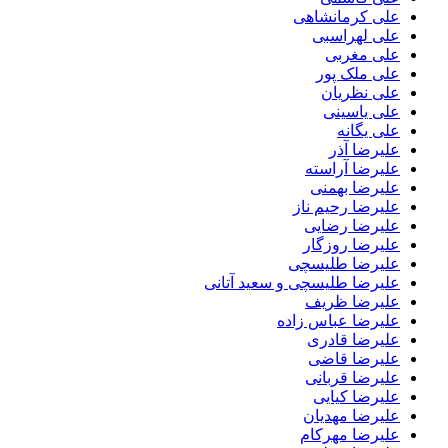
علی کرمانشاهی
علی لهراسبی
علی مغربی
علی ملک پور
علی نظریان
علی یاسینی
علی یگانه
علیرضا آذر
علیرضا آراسته
علیرضا بهمنی
علیرضا رحیم ناز
علیرضا رضایی
علیرضا روزگار
علیرضا طلیسچی
علیرضا طلیسچی و سعید آتانی
علیرضا ظریف
علیرضا عباس زاده
علیرضا قادری
علیرضا قاضی
علیرضا قربانی
علیرضا کیایی
علیرضا مهدیان
علیرضا مهرکام