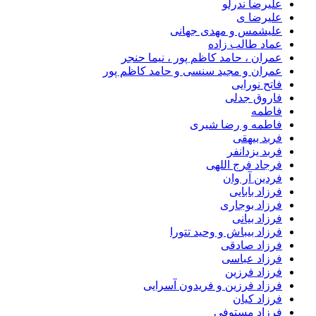
علیرضا ندرلو
علیرضا ی
علیشمس و مهدی جهانی
عماد طالب زاده
عمران ، حامد کاظم پور ، نیما حنجر
عمران و مجید سنسی و حامد کاظم پور
فاتح نورایی
فاروق جدلی
فاطمه
فاطمه و رضا شیری
فربد بیهقی
فربد یزدانفر
فرجاد فرج اللهی
فردین آر وان
فرزاد بابایی
فرزاد بوجاری
فرزاد بیانی
فرزاد بیباش و وحید تتورا
فرزاد صادقی
فرزاد عباسی
فرزاد فرزین
فرزاد فرزین و فریدون آسرایی
فرزاد کیان
فرزاد مستوفی