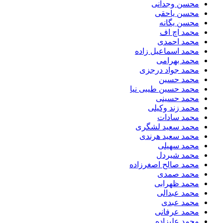
محسن وجدانی
محسن یاحقی
محسن یگانه
محمد اچ اف
محمد احمدی
محمد اسماعیل زاده
محمد بهرامی
محمد جواد درجزی
محمد حسین
محمد حسین طیبی نیا
محمد حسینی
محمد زند وکیلی
محمد سادات
محمد سعید لشگری
محمد سعید هرندی
محمد سهیلی
​محمد شیردل
محمد صالح اصغرزاده
محمد صمدی
محمد ظهرابی
محمد عبدالی
محمد عبدی
محمد عرفانی
محمد علیزاده