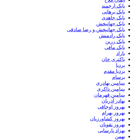
بابک ارجمند
بابک برهانی
بابک جاهدی
بابک جهانبخش
بابک جهانبخش و رضا صادقی
بابک رادمنش
بابک زرین
بابک مافی
باراد
باکتری خان
بردیا
بردیا مقدم
برسام
بنیامین بهادری
بنیامین ذاکری
بنیامین قهرمان
بهادر آذریان
بهروز اوجاقی
بهروز بهرام
بهروز کشاورزیان
بهروز نقویان
بهزاد پارسایی
بهمن