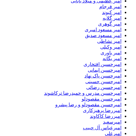
امیر عظیمی و میلاد بابایی
امیر فرجام
امیر کیوند
امیر گلایه
امیر گوهری
امیر مسعود امیری
امیر مسعود صدیق
امیر نشاطی
امیر وکیلی
امیر یاوری
امیر یگانه
امیرحسین افتخاری
امیرحسین ایمانی
امیرحسین پاک نهاد
امیرحسین حسینی
امیرحسین رضائی
امیرحسین مدرس و حمیدرضا ترکاشوند
امیرحسین مقصودلو
امیرحسین مقصودلو و رضا پیشرو
امیررضا پرهیزکاری
امیررضا کاکاوند
امیرسعید
امیرعباس آل حبیب
امیرعلی