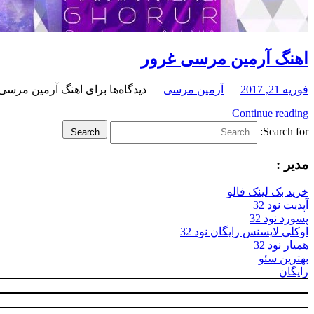
اهنگ آرمین مرسی غرور
فوریه 21, 2017
آرمین مرسی
دیدگاه‌ها
برای اهنگ آرمین مرسی
Continue reading
Search for:
Search
مدیر :
خرید بک لینک فالو
آپدیت نود 32
پسورد نود 32
اوکلی لایسنس رایگان نود 32
همیار نود 32
بهترین سئو
رایگان