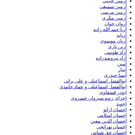
آرمین حبیبی
آرمین سمیعی
آرمین مرسی
آرمین مکری
آروان جوان
آریا حمد الله زاده
آریابد
آریان موسوی
آرین یاری
آزاد طوسی
آزاد نیرومندزاده
آمین
آیدار
آیسا حیدری
ابوالفضل اسماعیلی و علی براتی
ابوالفضل اسماعیلی و عماد حامدی
ابوذر قشقاوی
اجرای زنده سیروان خسروی
اجوید
احسان اراتو
احسان اسلامی
احسان الدین معین
احسان تهرانچی
احسان حق شناس