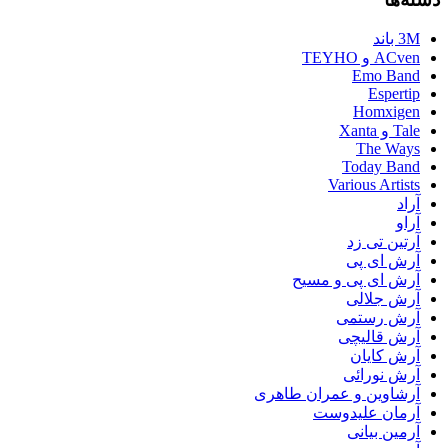
3M باند
ACven و TEYHO
Emo Band
Espertip
Homxigen
Tale و Xanta
The Ways
Today Band
Various Artists
آراد
آراو
آرتین تی زد
آرش ای پی
آرش ای پی و مسیح
آرش جلالی
آرش رستمی
آرش قالیچی
آرش کایان
آرش نورائی
آرشاوین و عمران طاهری
آرمان علیدوست
آرمین بیانی