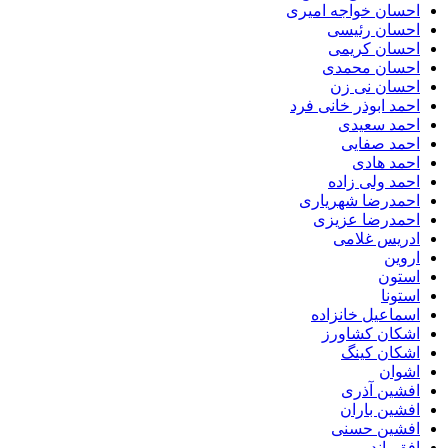
احسان خواجه امیری
احسان رئیسی
احسان کریمی
احسان محمدی
احسان نی زن
احمد ابوذر خانی فرد
احمد سعیدی
احمد صفایی
احمد هادی
احمد ولی زاده
احمدرضا شهریاری
احمدرضا عزیزی
ادریس غلامی
اروین
استون
استونا
اسماعیل خانزاده
اشکان کشاورز
اشکان کینگ
اشوان
افشین آذری
افشین باران
افشین حسنی
افق باند