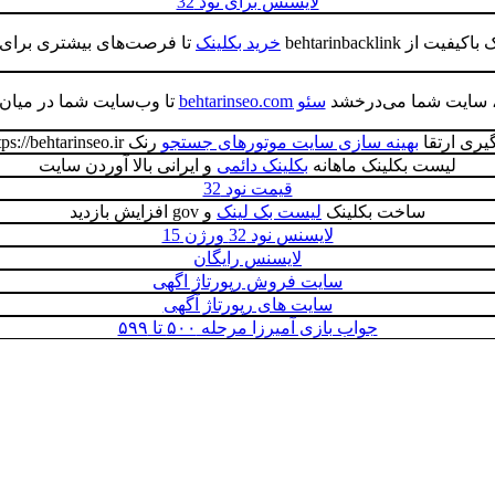
لایسنس برای نود 32
 behtarinbacklink
خرید بکلینک
تا فرصت‌های بیشتری برای ر
زی، سایت شما می‌درخشد
سئو behtarinseo.com
تا وب‌سایت شما در میان 
گیری ارتقا
بهینه سازی سایت موتورهای جستجو
رنک https://behtarinseo.ir/
لیست بکلینک ماهانه
بکلینک دائمی
و ایرانی بالا آوردن سایت
قیمت نود 32
ساخت بکلینک
لیست بک لینک
و gov افزایش بازدید
لایسنس نود 32 ورژن 15
لایسنس رایگان
سایت فروش رپورتاژ اگهی
سایت های رپورتاژ آگهی
جواب بازی آمیرزا مرحله ۵۰۰ تا ۵۹۹