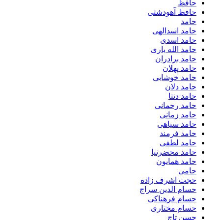
حافظ
حافظ آهودشتی
حامد
حامد اسدالهی
حامد اسدی
حامد الله یاری
حامد برادران
حامد پهلان
حامد خوشابی
حامد دلان
حامد دنتا
حامد رحمانی
حامد زمانی
حامد سیاهی
حامد فرمند
حامد لطفی
حامد محضرنیا
حامد همایون
حامی
حجت اشرف زاده
حسام الدین سراج
حسام فرهناکی
حسام مختاری
حسن تاج