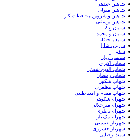
شاهین عبدهی
شاهین متولی
شاهین و شروین محافظت کار
شاهین یوسفی
شایان ع 2
شایان و محمد
شایع و T-Dey
شروین شایا
شفق
شمس آریان
شهاب اکبری
شهاب الدین شفائی
شهاب رمضان
شهاب شکور
شهاب مظفری
شهاب مقدم و امید طیبی
شهرام شکوهی
شهرام میرجلالی
شهرام ناظری
شهرام نیک یار
شهریار حسینی
شهریار خسروی
شیث رضایی