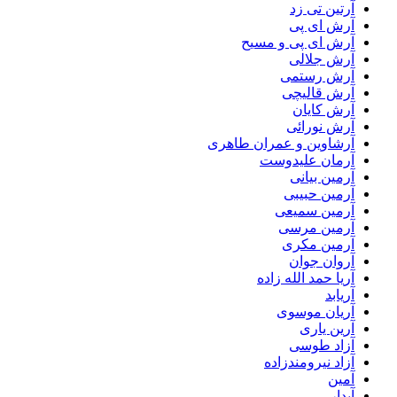
آرتین تی زد
آرش ای پی
آرش ای پی و مسیح
آرش جلالی
آرش رستمی
آرش قالیچی
آرش کایان
آرش نورائی
آرشاوین و عمران طاهری
آرمان علیدوست
آرمین بیانی
آرمین حبیبی
آرمین سمیعی
آرمین مرسی
آرمین مکری
آروان جوان
آریا حمد الله زاده
آریابد
آریان موسوی
آرین یاری
آزاد طوسی
آزاد نیرومندزاده
آمین
آیدار