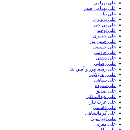
علی بهرامی
علی بهرامی صدر
علی بیات
علی پرویزی
علی پی جی
علی توحید
علی جعفری
علی حسن پور
علی حسینی
علی خادمی
علی دشتی
علی رضایی
علی رمضانپور و آمین بند
علی زند وکیلی
علی سپاهی
علی ستوده
علی صدیق
علی عبدالمالکی
علی عرب تبار
علی قاسمی
علی کرمانشاهی
علی لهراسبی
علی مغربی
علی ملک پور