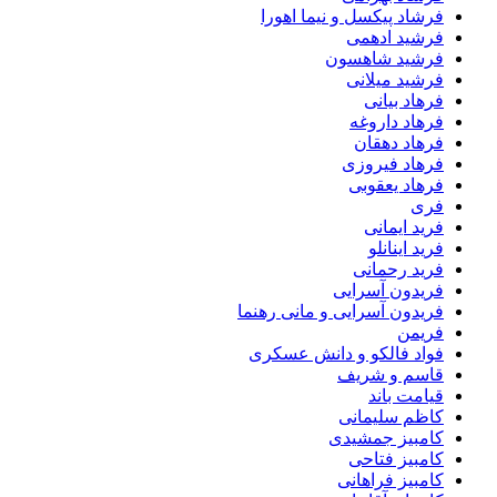
فرشاد پیکسل و نیما اهورا
فرشید ادهمی
فرشید شاهسون
فرشید میلانی
فرهاد بیانی
فرهاد داروغه
فرهاد دهقان
فرهاد فیروزی
فرهاد یعقوبی
فری
فرید ایمانی
فرید اینانلو
فرید رحمانی
فریدون آسرایی
فریدون آسرایی و مانی رهنما
فریمن
فواد فالکو و دانش عسکری
قاسم و شریف
قیامت باند
کاظم سلیمانی
کامبیز جمشیدی
کامبیز فتاحی
کامبیز فراهانی