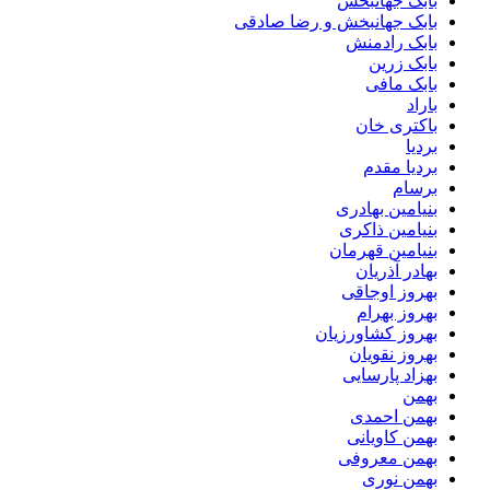
بابک جهانبخش
بابک جهانبخش و رضا صادقی
بابک رادمنش
بابک زرین
بابک مافی
باراد
باکتری خان
بردیا
بردیا مقدم
برسام
بنیامین بهادری
بنیامین ذاکری
بنیامین قهرمان
بهادر آذریان
بهروز اوجاقی
بهروز بهرام
بهروز کشاورزیان
بهروز نقویان
بهزاد پارسایی
بهمن
بهمن احمدی
بهمن کاویانی
بهمن معروفی
بهمن نوری