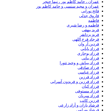
عمران ، حامد کاظم پور ، نیما حنجر
عمران و مجید سنسی و حامد کاظم پور
فاتح نورایی
فاروق جدلی
فاطمه
فاطمه و رضا شیری
فربد بیهقی
فربد یزدانفر
فرجاد فرج اللهی
فردین آر وان
فرزاد بابایی
فرزاد بوجاری
فرزاد بیانی
فرزاد بیباش و وحید تتورا
فرزاد صادقی
فرزاد عباسی
فرزاد فرزین
فرزاد فرزین و فریدون آسرایی
فرزاد کیان
فرزاد مستوفی
فرزاد میریان
فرزین کاتب
فرشاد باران و آراد زارعی
فرشاد بهرامی