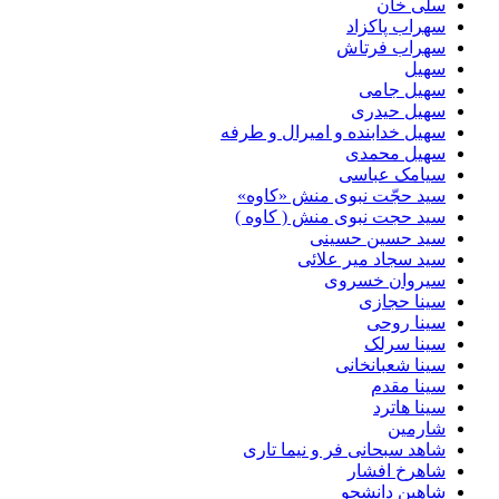
سلی خان
سهراب پاکزاد
سهراب فرتاش
سهیل
سهیل جامی
سهیل حیدری
سهیل خدابنده و امیرال و طرفه
سهیل محمدی
سیامک عباسی
سید حجّت نبوی منش «کاوه»
سید حجت نبوی منش ( کاوه )
سید حسین حسینى
سید سجاد میر علائی
سیروان خسروی
سینا حجازی
سینا روحی
سینا سرلک
سینا شعبانخانی
سینا مقدم
سینا هاترد
شارمین
شاهد سبحانی فر و نیما تاری
شاهرخ افشار
شاهین دانشجو