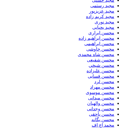
مجید خشتی
مجید رستمی
مجید عزیزپور
مجید کریم زاده
مجید نوری
مجید یحیایی
محسن ابراری
محسن ابراهیم زاده
محسن ابراهیمی
محسن چاوشی
محسن شاه محمدی
محسن شفیعی
محسن شیخی
محسن علیزاده
محسن فسایی
محسن لرد
محسن مهراد
محسن موسوی
محسن میدانی
محسن والهیان
محسن وجدانی
محسن یاحقی
محسن یگانه
محمد اچ اف