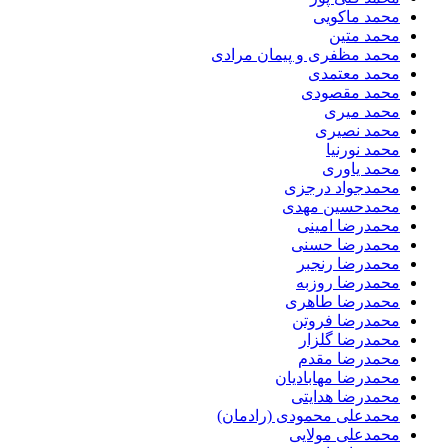
محمد ماکویی
محمد متین
محمد مظفری و پیمان مرادی
محمد معتمدی
محمد مقصودی
محمد میری
محمد نصیری
محمد نورنیا
محمد یاوری
محمدجواد درجزی
محمدحسین مهدی
محمدرضا امینی
محمدرضا حسنی
محمدرضا رنجبر
محمدرضا روزبه
محمدرضا طاهری
محمدرضا فروتن
محمدرضا گلزار
محمدرضا مقدم
محمدرضا مهابادیان
محمدرضا هدایتی
محمدعلی محمودی (رادمان)
محمدعلی مولایی