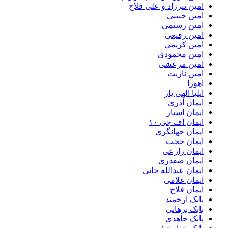
امین تیرزاد و علی فلاح
امین حبیبی
امین رستمی
امین رفیعی
امین کریمی
امین محمودی
امین مرعشی
امین ناریت
اهورا
ایلیا الهی یار
ایمان آذری
ایمان استار
ایمان اف جی ۱۰
ایمان جهانگری
ایمان حجت
ایمان زارعی
ایمان صفدری
ایمان عبدالله خانی
ایمان غلامی
ایمان فلاح
بابک ارجمند
بابک برهانی
بابک جاهدی