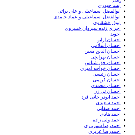
آیسا حیدری
ابوالفضل اسماعیلی و علی براتی
ابوالفضل اسماعیلی و عماد حامدی
ابوذر قشقاوی
اجرای زنده سیروان خسروی
اجوید
احسان اراتو
احسان اسلامی
احسان الدین معین
احسان تهرانچی
احسان حق شناس
احسان خواجه امیری
احسان رئیسی
احسان کریمی
احسان محمدی
احسان نی زن
احمد ابوذر خانی فرد
احمد سعیدی
احمد صفایی
احمد هادی
احمد ولی زاده
احمدرضا شهریاری
احمدرضا عزیزی