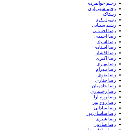
رحیم جوانمردی
رحیم شهریاری
رستاک
رسول کرد
رشید سینایی
رضا احسانی
رضا احمدی
رضا اسپاد
رضا استادی
رضا افشار
رضا اکبری
رضا بهاری
رضا بیدرام
رضا تقوی
رضا چناری
رضا خادمیان
رضا رخساری
رضا رزم آرا
رضا روح پور
رضا ساداتی
رضا ساسان پور
رضا شیری
رضا صادقی
رضا صادقی بنام