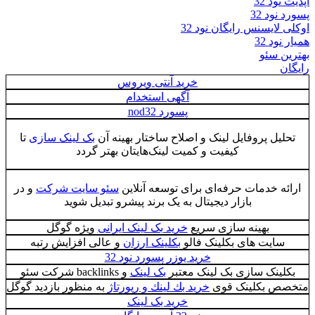
آپدیت نود 32
پسورد نود 32
اوکلی لایسنس رایگان نود 32
همیار نود 32
بهترین سئو
رایگان
خرید آنتی ویروس
آگهی استخدام
پسورد nod32
تحلیل پروفایل لینک و اصلاح ساختار بهینه آن
بک لینک سازی
تا
کیفیت و کمیت لینک‌هایتان بهتر گردد
ارائه خدمات حرفه‌ای برای توسعه آنلاین
سئو سایت شرکت
و در
بازار دیجیتال به یک برند پیشرو تبدیل شوید
بهینه سازی سریع
خرید بک لینک ایرانی
ویژه گوگل
سایت های بکلینک فالو
بکلینک ارزان
و عالی افزایش رتبه
خرید یوزر پسورد نود 32
بکلینک سازی بک لینک معتبر
بک لینک
و backlinks شرکت سئو
متخصص بکلینک قوی
خريد بك لينك و رپورتاژ
به منظور بازدید گوگل
خرید بک لینک