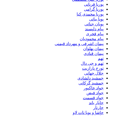
پوریا قربانی
پوریا گرامی
پوریا محمدی کیا
پویا بیاتی
پویان جناتی
پیام دلپسند
پیام فخری
پیام محمودیان
پیمان اشرفی و مهرداد قیمنی
پیمان پهلوان
پیمان قنادی
تهم
تهم و جی دال
تورج پارازیت
جلال جهانی
جمشید دلشادی
جمشید گرکانی
جواد خاکپور
جواد فیض
جواد قسمت
چاپار باند
چارتار
حاشا و پویا تات لاو