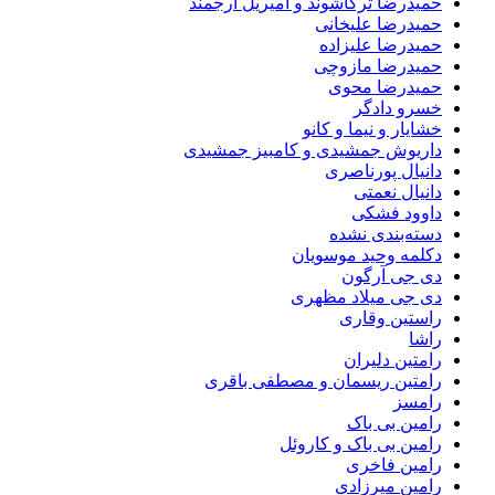
حمیدرضا ترکاشوند و امیریل ارجمند
حمیدرضا علیخانی
حمیدرضا علیزاده
حمیدرضا مازوچی
حمیدرضا محوی
خسرو دادگر
خشایار و نیما و کانو
داریوش جمشیدی و کامبیز جمشیدی
دانیال پورناصری
دانیال نعمتی
داوود فشکی
دسته‌بندی نشده
دکلمه وحید موسویان
دی جی آرگون
دی جی میلاد مظهری
راستین وقاری
راشا
رامتین دلیران
رامتین ریسمان و مصطفی باقری
رامسز
رامین بی باک
رامین بی باک و کاروئل
رامین فاخری
رامین میرزادی