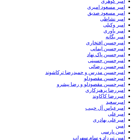
امیر گوهری
امیر مسعود امیری
امیر مسعود صدیق
امیر نشاطی
امیر وکیلی
امیر یاوری
امیر یگانه
امیرحسین افتخاری
امیرحسین ایمانی
امیرحسین پاک نهاد
امیرحسین حسینی
امیرحسین رضائی
امیرحسین مدرس و حمیدرضا ترکاشوند
امیرحسین مقصودلو
امیرحسین مقصودلو و رضا پیشرو
امیررضا پرهیزکاری
امیررضا کاکاوند
امیرسعید
امیرعباس آل حبیب
امیرعلی
امیرعلی بهادری
امین
امین پارسی
امین تیرزاد و سام سهراب