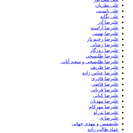
علی نظریان
علی یاسینی
علی یگانه
علیرضا آذر
علیرضا آراسته
علیرضا بهمنی
علیرضا رحیم ناز
علیرضا رضایی
علیرضا روزگار
علیرضا طلیسچی
علیرضا طلیسچی و سعید آتانی
علیرضا ظریف
علیرضا عباس زاده
علیرضا قادری
علیرضا قاضی
علیرضا قربانی
علیرضا کیایی
علیرضا مهدیان
علیرضا مهرکام
علیرضا ندرلو
علیرضا ی
علیشمس و مهدی جهانی
عماد طالب زاده