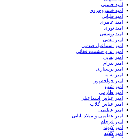
امید حسنی
امید خسروجردی
امید طبایی
امید عامری
امید نوری
امید یوسفی
امیر آتشی
امیر اسماعیل صدفی
امیر اند و حشمت فغانی
امیر بقایی
امیر پدرام
امیر پرستاری
امیر ته ته
امیر خواجه پور
امیر شب
امیر طارمی
امیر عباس اسماعیلی
امیر عباس گلاب
امیر عظیمی
امیر عظیمی و میلاد بابایی
امیر فرجام
امیر کیوند
امیر گلایه