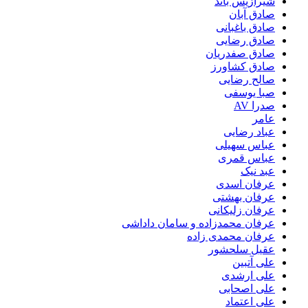
شیرازیس باند
صادق آبان
صادق باغبانی
صادق رضایی
صادق صفدریان
صادق کشاورز
صالح رضایی
صبا یوسفی
صدرا AV
عامر
عباد رضایی
عباس سهیلی
عباس قمری
عبد نیک
عرفان اسدی
عرفان بهشتی
عرفان زلیکانی
عرفان محمدزاده و سامان داداشی
عرفان محمدی زاده
عقیل سلحشور
علی آتبین
علی ارشدی
علی اصحابی
علی اعتماد