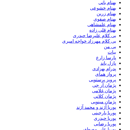
بهنام بانی
بهنام خشوعی
بهنام زرین
بهنام صفوی
بهنام علمشاهی
بهنام قلی زاده
بی کلام علیرضا حیدری
بی کلام مهرزاد خواجه امیری
بی من
بیات
پارسا زارع
پازل باند
پدرام بهزادی
پرواز همای
پرویز پرستویی
پژمان آر جی
پژمان غلامی
پژمان کلانی
پژمان مینویی
پوریا آژند و محمد آژند
پوریا بارجینی
پوریا حیدری
پوریا رضایی
پوریا علی مصطفی