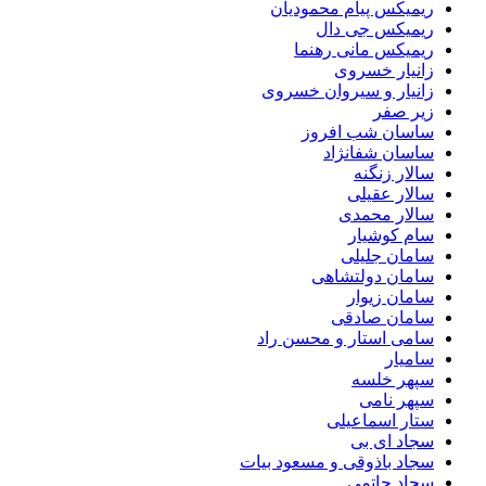
ریمیکس پیام محمودیان
ریمیکس جی دال
ریمیکس مانی رهنما
زانیار خسروی
زانیار و سیروان خسروی
زیر صفر
ساسان شب افروز
ساسان شفانژاد
سالار زنگنه
سالار عقیلی
سالار محمدی
سام کوشیار
سامان جلیلی
سامان دولتشاهی
سامان زیوار
سامان صادقی
سامی استار و محسن راد
سامیار
سپهر خلسه
سپهر نامی
ستار اسماعیلی
سجاد ای بی
سجاد باذوقی و مسعود بیات
سجاد حاتمی