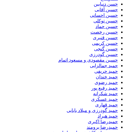
حسن دنیابین
حسین آقایی
حسین احسانی
حسین توکلی
حسین حماد
حسین رخصت
حسین قنبری
حسین کریمی
حسین گنجی
حسین گودرزی
حسین مقصودی و مسعود اتمام
حمید جمالزایی
حمید حریفی
حمید خندان
حمید رضوی
حمید رفیع پور
حمید شکرانه
حمید عسکری
حمید قهاری
حمید گودرزی و میلاد بابایی
حمید هیراد
حمیدرضا اکبری
حمیدرضا برومند