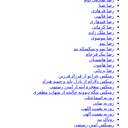
رضا ضیا
رضا فرهادی
رضا قائمی
رضا قندهاری
رضا کرمانی
رضا ملک زاده
رضا موسوی
رضا نمو
رضا نمو و سکسکه بند
رضا نیک فرجام
رضا هاشمیان
رضا هامون
رضا یزدانی
رمیکس چرا تو از فرزاد فرزین
رمیکس دلارام از پازل باند و حمید هیراد
رمیکس معجزه اینه از امین رستمی
رمیکس مگه دیوونه حالیته از شهاب مظفری
روزبه اسماعیلی
روزبه بمانی
روزبه نعمت اللهی
روزبه نعمت الهی
روناک بند
ریمیکس امین رستمی