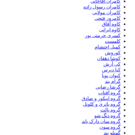
کامران آقاخانی
کامران رسول زاده
کامران مولایی
کامروز فتحی
کاوه آفاق
کاوه ایرانی
کسری حرمتی پور
کلمست
کمیل احتشام
کوروش
کوشا دهقان
کی آرش
کیا دپرس
کیوان پویا
گرام بند
گرشا رضایی
گروه آفتاب
گروه اپیکور و صادق
گروه باتری و کلونل
گروه پالت
گروه دنگ شو
گروه سان دارک باند
گروه سون
گمیلو بند