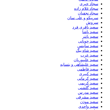
سجاد خیری
سجاد غلام زاده
سجاد نجفیان
سرپیکو و علی سان
سروش
سعید باقری فرد
سعید پاشا
سعید پانتر
سعید چوپانی
سعید ساینس
سعید شاه بیگ
سعید عرب
سعید علیپوریان
سعید علیشاهی و بتسابه
سعید فاطمی
سعید کبیری
سعید کرمانی
سعید کریمی
سعید گلشنی
سعید مدرس
سعید مشرقی
سعید موذن
سعید واحدی