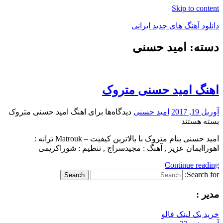
Skip to content
دانلود آهنگ های جدید ایرانی
دسته: امید حسنی
دانلود
فول
آلبوم
موزیک
اهنگ امید حسنی متروک
آوریل 19, 2017
امید حسنی
دیدگاه‌ها
برای اهنگ امید حسنی متروک
بسته هستند
امید حسنی بنام متروک با بالاترین کیفیت – Matrouk ترانه :
اهوراایمان عزیز , آهنگ : مجیدسراج , تنظیم : شوراکریمی
Continue reading
Search for:
Search
مدیر :
خرید بک لینک فالو