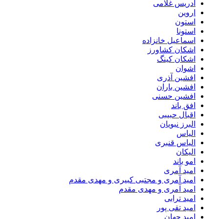
ادریس غلامی
اروین
استون
استونا
اسماعیل خانزاده
اشکان کشاورز
اشکان کینگ
اشوان
افشین آذری
افشین باران
افشین حسنی
افق باند
اقبال حبیبی
البرز نبویان
الیاس
الیاس قنبرى
الیکان
امو باند
امید آمری
امید آمری و مجتبی کبیری و مهدى مقدم
امید آمری و مهدی مقدم
امید ترابی
امید تقی پور
امید جهان