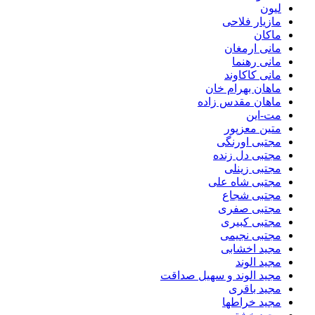
لیون
مازیار فلاحی
ماکان
مانی ارمغان
مانی رهنما
مانی کاکاوند
ماهان بهرام خان
ماهان مقدس زاده
مت-این
متین معزپور
مجتبی اورنگی
مجتبی دل زنده
مجتبی زینلی
مجتبی شاه علی
مجتبی شجاع
مجتبی صفری
مجتبی کبیری
مجتبی نجیمی
مجید اخشابی
مجید الوند‎
مجید الوند و سهیل صداقت
مجید باقری
مجید خراطها