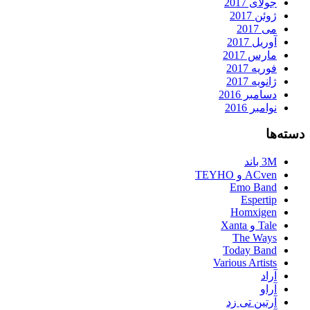
جولای 2017
ژوئن 2017
می 2017
آوریل 2017
مارس 2017
فوریه 2017
ژانویه 2017
دسامبر 2016
نوامبر 2016
دسته‌ها
3M باند
ACven و TEYHO
Emo Band
Espertip
Homxigen
Tale و Xanta
The Ways
Today Band
Various Artists
آراد
آراو
آرتین تی زد