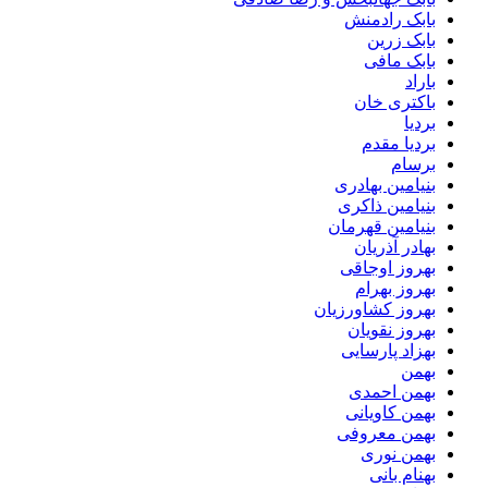
بابک رادمنش
بابک زرین
بابک مافی
باراد
باکتری خان
بردیا
بردیا مقدم
برسام
بنیامین بهادری
بنیامین ذاکری
بنیامین قهرمان
بهادر آذریان
بهروز اوجاقی
بهروز بهرام
بهروز کشاورزیان
بهروز نقویان
بهزاد پارسایی
بهمن
بهمن احمدی
بهمن کاویانی
بهمن معروفی
بهمن نوری
بهنام بانی