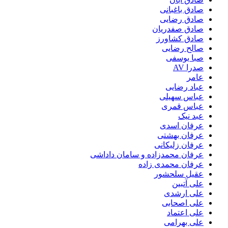
صادق باغبانی
صادق رضایی
صادق صفدریان
صادق کشاورز
صالح رضایی
صبا یوسفی
صدرا AV
عامر
عباد رضایی
عباس سهیلی
عباس قمری
عبد نیک
عرفان اسدی
عرفان بهشتی
عرفان زلیکانی
عرفان محمدزاده و سامان داداشی
عرفان محمدی زاده
عقیل سلحشور
علی آتبین
علی ارشدی
علی اصحابی
علی اعتماد
علی بهرامی