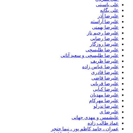
علی یاسینی
علی یگانه
علیرضا آذر
علیرضا آراسته
علیرضا بهمنی
علیرضا رحیم ناز
علیرضا رضایی
علیرضا روزگار
علیرضا طلیسچی
علیرضا طلیسچی و سعید آتانی
علیرضا ظریف
علیرضا عباس زاده
علیرضا قادری
علیرضا قاضی
علیرضا قربانی
علیرضا کیایی
علیرضا مهدیان
علیرضا مهرکام
علیرضا ندرلو
علیرضا ی
علیشمس و مهدی جهانی
عماد طالب زاده
عمران ، حامد کاظم پور ، نیما حنجر