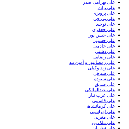
علی بهرامی صدر
علی بیات
علی پرویزی
علی پی جی
علی توحید
علی جعفری
علی حسن پور
علی حسینی
علی خادمی
علی دشتی
علی رضایی
علی رمضانپور و آمین بند
علی زند وکیلی
علی سپاهی
علی ستوده
علی صدیق
علی عبدالمالکی
علی عرب تبار
علی قاسمی
علی کرمانشاهی
علی لهراسبی
علی مغربی
علی ملک پور
علی نظریان