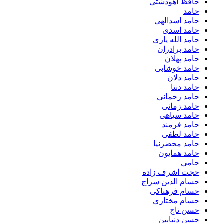
حافظ آهودشتی
حامد
حامد اسدالهی
حامد اسدی
حامد الله یاری
حامد برادران
حامد پهلان
حامد خوشابی
حامد دلان
حامد دنتا
حامد رحمانی
حامد زمانی
حامد سیاهی
حامد فرمند
حامد لطفی
حامد محضرنیا
حامد همایون
حامی
حجت اشرف زاده
حسام الدین سراج
حسام فرهناکی
حسام مختاری
حسن تاج
حسن دنیابین