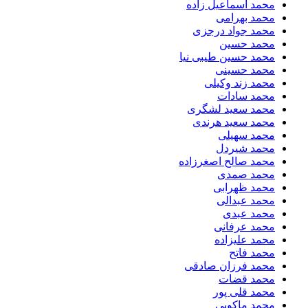
محمد اسماعیل زاده
محمد بهرامی
محمد جواد درجزی
محمد حسین
محمد حسین طیبی نیا
محمد حسینی
محمد زند وکیلی
محمد سادات
محمد سعید لشگری
محمد سعید هرندی
محمد سهیلی
​محمد شیردل
محمد صالح اصغرزاده
محمد صمدی
محمد ظهرابی
محمد عبدالی
محمد عبدی
محمد عرفانی
محمد علیزاده
محمد فاتح
محمد فرزان صادقی
محمد قضات
محمد قلی پور
محمد ماکویی