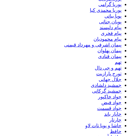
پوریا گرامی
پوریا محمدی کیا
پویا بیاتی
پویان جناتی
پیام دلپسند
پیام فخری
پیام محمودیان
پیمان اشرفی و مهرداد قیمنی
پیمان پهلوان
پیمان قنادی
تهم
تهم و جی دال
تورج پارازیت
جلال جهانی
جمشید دلشادی
جمشید گرکانی
جواد خاکپور
جواد فیض
جواد قسمت
چاپار باند
چارتار
حاشا و پویا تات لاو
حافظ