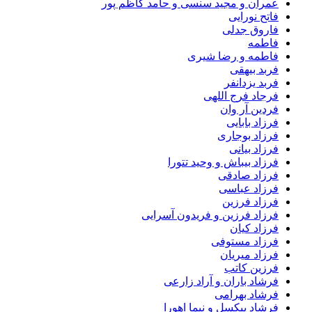
عمران و مجید سنسی و حامد کاظم پور
فاتح نورایی
فاروق جدلی
فاطمه
فاطمه و رضا شیری
فربد بیهقی
فربد یزدانفر
فرجاد فرج اللهی
فردین آر وان
فرزاد بابایی
فرزاد بوجاری
فرزاد بیانی
فرزاد بیباش و وحید تتورا
فرزاد صادقی
فرزاد عباسی
فرزاد فرزین
فرزاد فرزین و فریدون آسرایی
فرزاد کیان
فرزاد مستوفی
فرزاد میریان
فرزین کاتب
فرشاد باران و آراد زارعی
فرشاد بهرامی
فرشاد پیکسل و نیما اهورا