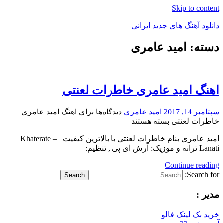
Skip to content
دانلود آهنگ های جدید ایرانی
دسته: امید عامری
دانلود
فول
آلبوم
موزیک
اهنگ امید عامری خاطرات لعنتی
سپتامبر 14, 2017
امید عامری
دیدگاه‌ها
برای اهنگ امید عامری
خاطرات لعنتی
بسته هستند
امید عامری بنام خاطرات لعنتی با بالاترین کیفیت – Khaterate
Lanati ترانه و موزیک: آرش ای پی , تنظیم:
Continue reading
Search for:
Search
مدیر :
خرید بک لینک فالو