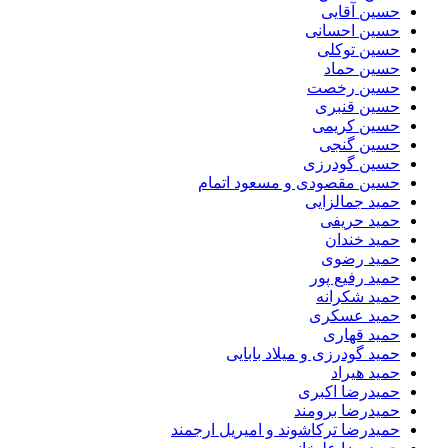
حسین آقایی
حسین احسانی
حسین توکلی
حسین حماد
حسین رخصت
حسین قنبری
حسین کریمی
حسین گنجی
حسین گودرزی
حسین مقصودی و مسعود اتمام
حمید جمالزایی
حمید حریفی
حمید خندان
حمید رضوی
حمید رفیع پور
حمید شکرانه
حمید عسکری
حمید قهاری
حمید گودرزی و میلاد بابایی
حمید هیراد
حمیدرضا اکبری
حمیدرضا برومند
حمیدرضا ترکاشوند و امیریل ارجمند