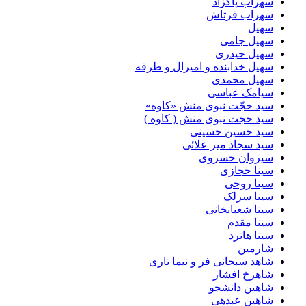
سهراب پاکزاد
سهراب فرتاش
سهیل
سهیل جامی
سهیل حیدری
سهیل خدابنده و امیرال و طرفه
سهیل محمدی
سیامک عباسی
سید حجّت نبوی منش «کاوه»
سید حجت نبوی منش ( کاوه )
سید حسین حسینى
سید سجاد میر علائی
سیروان خسروی
سینا حجازی
سینا روحی
سینا سرلک
سینا شعبانخانی
سینا مقدم
سینا هاترد
شارمین
شاهد سبحانی فر و نیما تاری
شاهرخ افشار
شاهین دانشجو
شاهین عبدهی