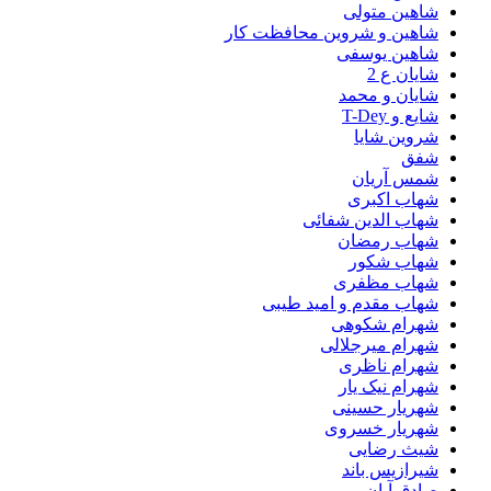
شاهین متولی
شاهین و شروین محافظت کار
شاهین یوسفی
شایان ع 2
شایان و محمد
شایع و T-Dey
شروین شایا
شفق
شمس آریان
شهاب اکبری
شهاب الدین شفائی
شهاب رمضان
شهاب شکور
شهاب مظفری
شهاب مقدم و امید طیبی
شهرام شکوهی
شهرام میرجلالی
شهرام ناظری
شهرام نیک یار
شهریار حسینی
شهریار خسروی
شیث رضایی
شیرازیس باند
صادق آبان