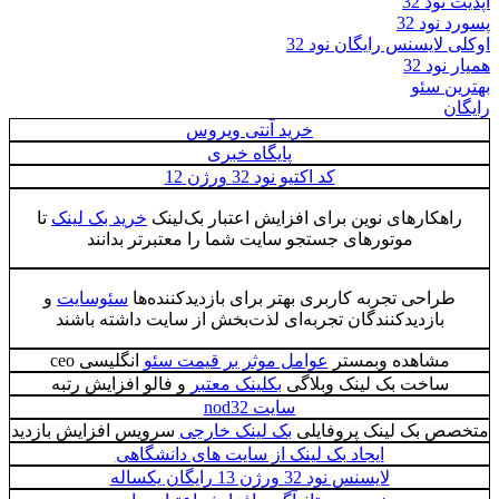
آپدیت نود 32
پسورد نود 32
اوکلی لایسنس رایگان نود 32
همیار نود 32
بهترین سئو
رایگان
خرید آنتی ویروس
پایگاه خبری
کد اکتیو نود 32 ورژن 12
راهکارهای نوین برای ‌افزایش اعتبار بک‌لینک
خرید بک لینک
تا
موتورهای جستجو سایت شما را معتبرتر بدانند
طراحی تجربه کاربری بهتر برای بازدیدکننده‌ها
سئوسایت
و
بازدیدکنندگان تجربه‌ای لذت‌بخش از سایت داشته باشند
مشاهده وبمستر
عوامل موثر بر قیمت سئو
انگلیسی ceo
ساخت بک لینک وبلاگی
بکلینک معتبر
و فالو افزایش رتبه
سایت nod32
متخصص بک لینک پروفایلی
بک لینک خارجی
سرویس افزایش بازدید
ایجاد بک لینک از سایت های دانشگاهی
لایسنس نود 32 ورژن 13 رایگان یکساله