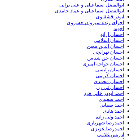
ابوالفضل اسماعیلی و علی براتی
ابوالفضل اسماعیلی و عماد حامدی
ابوذر قشقاوی
اجرای زنده سیروان خسروی
اجوید
احسان اراتو
احسان اسلامی
احسان الدین معین
احسان تهرانچی
احسان حق شناس
احسان خواجه امیری
احسان رئیسی
احسان کریمی
احسان محمدی
احسان نی زن
احمد ابوذر خانی فرد
احمد سعیدی
احمد صفایی
احمد هادی
احمد ولی زاده
احمدرضا شهریاری
احمدرضا عزیزی
ادریس غلامی