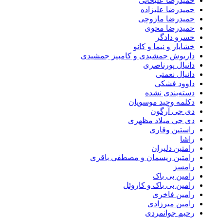
حمیدرضا علیخانی
حمیدرضا علیزاده
حمیدرضا مازوچی
حمیدرضا محوی
خسرو دادگر
خشایار و نیما و کانو
داریوش جمشیدی و کامبیز جمشیدی
دانیال پورناصری
دانیال نعمتی
داوود فشکی
دسته‌بندی نشده
دکلمه وحید موسویان
دی جی آرگون
دی جی میلاد مظهری
راستین وقاری
راشا
رامتین دلیران
رامتین ریسمان و مصطفی باقری
رامسز
رامین بی باک
رامین بی باک و کاروئل
رامین فاخری
رامین میرزادی
رحیم جوانمردی