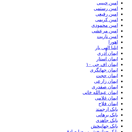
امین حبیبی
امین رستمی
امین رفیعی
امین کریمی
امین محمودی
امین مرعشی
امین ناریت
اهورا
ایلیا الهی یار
ایمان آذری
ایمان استار
ایمان اف جی ۱۰
ایمان جهانگری
ایمان حجت
ایمان زارعی
ایمان صفدری
ایمان عبدالله خانی
ایمان غلامی
ایمان فلاح
بابک ارجمند
بابک برهانی
بابک جاهدی
بابک جهانبخش
بابک جهانبخش و رضا صادقی