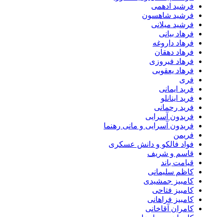
فرشید ادهمی
فرشید شاهسون
فرشید میلانی
فرهاد بیانی
فرهاد داروغه
فرهاد دهقان
فرهاد فیروزی
فرهاد یعقوبی
فری
فرید ایمانی
فرید اینانلو
فرید رحمانی
فریدون آسرایی
فریدون آسرایی و مانی رهنما
فریمن
فواد فالکو و دانش عسکری
قاسم و شریف
قیامت باند
کاظم سلیمانی
کامبیز جمشیدی
کامبیز فتاحی
کامبیز فراهانی
کامران آقاخانی