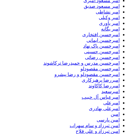
امیر مسعود امیری
امیر مسعود صدیق
امیر نشاطی
امیر وکیلی
امیر یاوری
امیر یگانه
امیرحسین افتخاری
امیرحسین ایمانی
امیرحسین پاک نهاد
امیرحسین حسینی
امیرحسین رضائی
امیرحسین مدرس و حمیدرضا ترکاشوند
امیرحسین مقصودلو
امیرحسین مقصودلو و رضا پیشرو
امیررضا پرهیزکاری
امیررضا کاکاوند
امیرسعید
امیرعباس آل حبیب
امیرعلی
امیرعلی بهادری
امین
امین پارسی
امین تیرزاد و سام سهراب
امین تیرزاد و علی فلاح