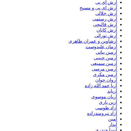
آرش ای پی
آرش ای پی و مسیح
آرش جلالی
آرش رستمی
آرش قالیچی
آرش کایان
آرش نورائی
آرشاوین و عمران طاهری
آرمان علیدوست
آرمین بیانی
آرمین حبیبی
آرمین سمیعی
آرمین مرسی
آرمین مکری
آروان جوان
آریا حمد الله زاده
آریابد
آریان موسوی
آرین یاری
آزاد طوسی
آزاد نیرومندزاده
آمین
آیدار
آیسا حیدری