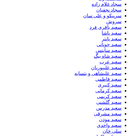
سجاد غلام زاده
سجاد نجفیان
سرپیکو و علی سان
سروش
سعید باقری فرد
سعید پاشا
سعید پانتر
سعید چوپانی
سعید ساینس
سعید شاه بیگ
سعید عرب
سعید علیپوریان
سعید علیشاهی و بتسابه
سعید فاطمی
سعید کبیری
سعید کرمانی
سعید کریمی
سعید گلشنی
سعید مدرس
سعید مشرقی
سعید موذن
سعید واحدی
سلی خان