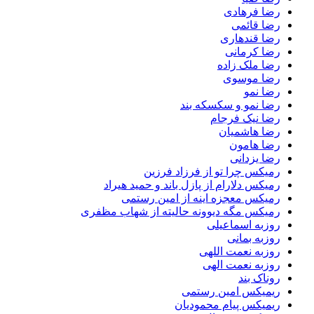
رضا فرهادی
رضا قائمی
رضا قندهاری
رضا کرمانی
رضا ملک زاده
رضا موسوی
رضا نمو
رضا نمو و سکسکه بند
رضا نیک فرجام
رضا هاشمیان
رضا هامون
رضا یزدانی
رمیکس چرا تو از فرزاد فرزین
رمیکس دلارام از پازل باند و حمید هیراد
رمیکس معجزه اینه از امین رستمی
رمیکس مگه دیوونه حالیته از شهاب مظفری
روزبه اسماعیلی
روزبه بمانی
روزبه نعمت اللهی
روزبه نعمت الهی
روناک بند
ریمیکس امین رستمی
ریمیکس پیام محمودیان