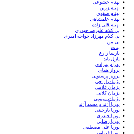
بهنام خشوعی
بهنام زرین
بهنام صفوی
بهنام علمشاهی
بهنام قلی زاده
بی کلام علیرضا حیدری
بی کلام مهرزاد خواجه امیری
بی من
بیات
پارسا زارع
پازل باند
پدرام بهزادی
پرواز همای
پرویز پرستویی
پژمان آر جی
پژمان غلامی
پژمان کلانی
پژمان مینویی
پوریا آژند و محمد آژند
پوریا بارجینی
پوریا حیدری
پوریا رضایی
پوریا علی مصطفی
پوریا قربانی