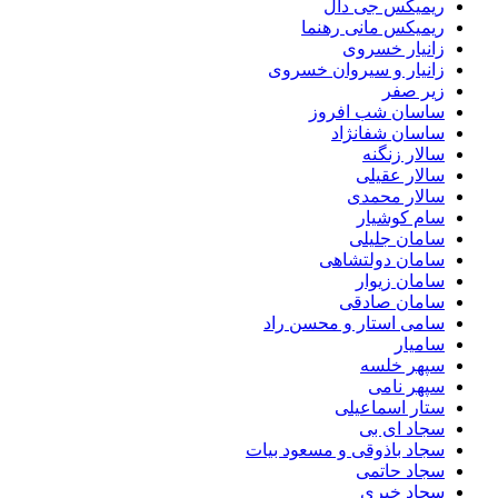
ریمیکس جی دال
ریمیکس مانی رهنما
زانیار خسروی
زانیار و سیروان خسروی
زیر صفر
ساسان شب افروز
ساسان شفانژاد
سالار زنگنه
سالار عقیلی
سالار محمدی
سام کوشیار
سامان جلیلی
سامان دولتشاهی
سامان زیوار
سامان صادقی
سامی استار و محسن راد
سامیار
سپهر خلسه
سپهر نامی
ستار اسماعیلی
سجاد ای بی
سجاد باذوقی و مسعود بیات
سجاد حاتمی
سجاد خیری