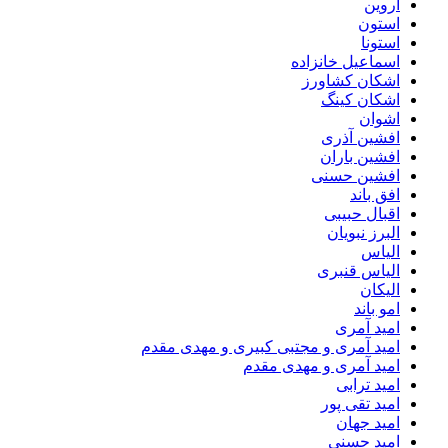
اروین
استون
استونا
اسماعیل خانزاده
اشکان کشاورز
اشکان کینگ
اشوان
افشین آذری
افشین باران
افشین حسنی
افق باند
اقبال حبیبی
البرز نبویان
الیاس
الیاس قنبرى
الیکان
امو باند
امید آمری
امید آمری و مجتبی کبیری و مهدى مقدم
امید آمری و مهدی مقدم
امید ترابی
امید تقی پور
امید جهان
امید حسنی