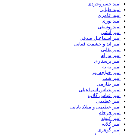
امید خسروجردی
امید طبایی
امید عامری
امید نوری
امید یوسفی
امیر آتشی
امیر اسماعیل صدفی
امیر اند و حشمت فغانی
امیر بقایی
امیر پدرام
امیر پرستاری
امیر ته ته
امیر خواجه پور
امیر شب
امیر طارمی
امیر عباس اسماعیلی
امیر عباس گلاب
امیر عظیمی
امیر عظیمی و میلاد بابایی
امیر فرجام
امیر کیوند
امیر گلایه
امیر گوهری