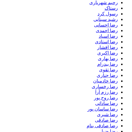
رحیم شهریاری
رستاک
رسول کرد
رشید سینایی
رضا احسانی
رضا احمدی
رضا اسپاد
رضا استادی
رضا افشار
رضا اکبری
رضا بهاری
رضا بیدرام
رضا تقوی
رضا چناری
رضا خادمیان
رضا رخساری
رضا رزم آرا
رضا روح پور
رضا ساداتی
رضا ساسان پور
رضا شیری
رضا صادقی
رضا صادقی بنام
رضا ضیا