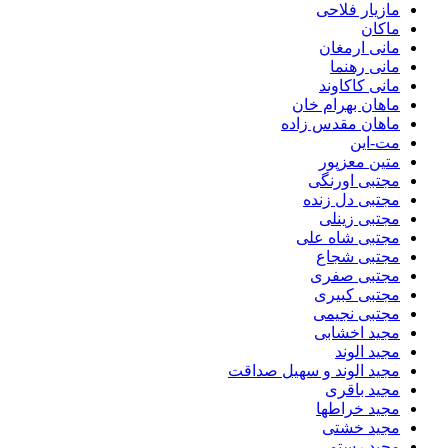
مازیار فلاحی
ماکان
مانی ارمغان
مانی رهنما
مانی کاکاوند
ماهان بهرام خان
ماهان مقدس زاده
مت-این
متین معزپور
مجتبی اورنگی
مجتبی دل زنده
مجتبی زینلی
مجتبی شاه علی
مجتبی شجاع
مجتبی صفری
مجتبی کبیری
مجتبی نجیمی
مجید اخشابی
مجید الوند‎
مجید الوند و سهیل صداقت
مجید باقری
مجید خراطها
مجید خشتی
مجید رستمی