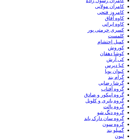
کامران رسول زاده
کامران مولایی
کامروز فتحی
کاوه آفاق
کاوه ایرانی
کسری حرمتی پور
کلمست
کمیل احتشام
کوروش
کوشا دهقان
کی آرش
کیا دپرس
کیوان پویا
گرام بند
گرشا رضایی
گروه آفتاب
گروه اپیکور و صادق
گروه باتری و کلونل
گروه پالت
گروه دنگ شو
گروه سان دارک باند
گروه سون
گمیلو بند
لیون