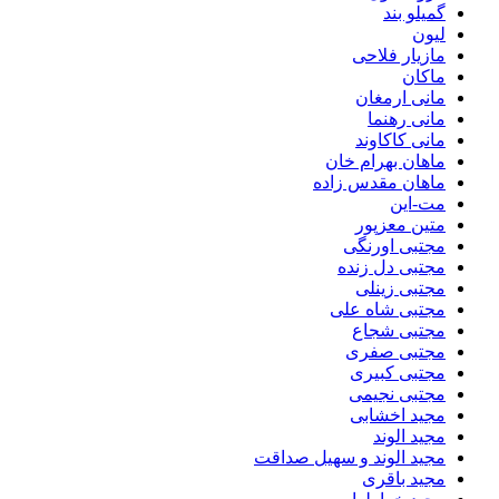
گمیلو بند
لیون
مازیار فلاحی
ماکان
مانی ارمغان
مانی رهنما
مانی کاکاوند
ماهان بهرام خان
ماهان مقدس زاده
مت-این
متین معزپور
مجتبی اورنگی
مجتبی دل زنده
مجتبی زینلی
مجتبی شاه علی
مجتبی شجاع
مجتبی صفری
مجتبی کبیری
مجتبی نجیمی
مجید اخشابی
مجید الوند‎
مجید الوند و سهیل صداقت
مجید باقری