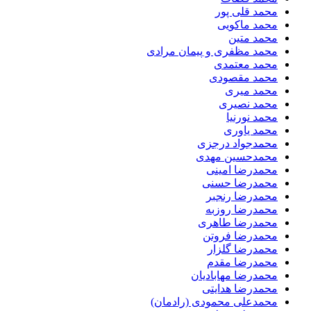
محمد قلی پور
محمد ماکویی
محمد متین
محمد مظفری و پیمان مرادی
محمد معتمدی
محمد مقصودی
محمد میری
محمد نصیری
محمد نورنیا
محمد یاوری
محمدجواد درجزی
محمدحسین مهدی
محمدرضا امینی
محمدرضا حسنی
محمدرضا رنجبر
محمدرضا روزبه
محمدرضا طاهری
محمدرضا فروتن
محمدرضا گلزار
محمدرضا مقدم
محمدرضا مهابادیان
محمدرضا هدایتی
محمدعلی محمودی (رادمان)