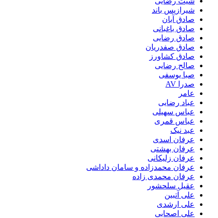
شیث رضایی
شیرازیس باند
صادق آبان
صادق باغبانی
صادق رضایی
صادق صفدریان
صادق کشاورز
صالح رضایی
صبا یوسفی
صدرا AV
عامر
عباد رضایی
عباس سهیلی
عباس قمری
عبد نیک
عرفان اسدی
عرفان بهشتی
عرفان زلیکانی
عرفان محمدزاده و سامان داداشی
عرفان محمدی زاده
عقیل سلحشور
علی آتبین
علی ارشدی
علی اصحابی