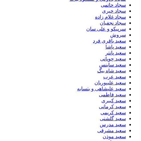
سجاد حاتمی
سجاد خیری
سجاد غلام زاده
سجاد نجفیان
سرپیکو و علی سان
سروش
سعید باقری فرد
سعید پاشا
سعید پانتر
سعید چوپانی
سعید ساینس
سعید شاه بیگ
سعید عرب
سعید علیپوریان
سعید علیشاهی و بتسابه
سعید فاطمی
سعید کبیری
سعید کرمانی
سعید کریمی
سعید گلشنی
سعید مدرس
سعید مشرقی
سعید موذن