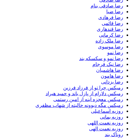
رضا صادقی بنام
رضا ضیا
رضا فرهادی
رضا قائمی
رضا قندهاری
رضا کرمانی
رضا ملک زاده
رضا موسوی
رضا نمو
رضا نمو و سکسکه بند
رضا نیک فرجام
رضا هاشمیان
رضا هامون
رضا یزدانی
رمیکس چرا تو از فرزاد فرزین
رمیکس دلارام از پازل باند و حمید هیراد
رمیکس معجزه اینه از امین رستمی
رمیکس مگه دیوونه حالیته از شهاب مظفری
روزبه اسماعیلی
روزبه بمانی
روزبه نعمت اللهی
روزبه نعمت الهی
روناک بند