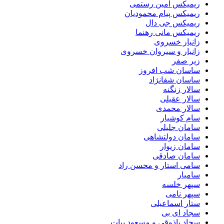
ریمیکس امین رستمی
ریمیکس پیام محمودیان
ریمیکس جی دال
ریمیکس مانی رهنما
زانیار خسروی
زانیار و سیروان خسروی
زیر صفر
ساسان شب افروز
ساسان شفانژاد
سالار زنگنه
سالار عقیلی
سالار محمدی
سام کوشیار
سامان جلیلی
سامان دولتشاهی
سامان زیوار
سامان صادقی
سامی استار و محسن راد
سامیار
سپهر خلسه
سپهر نامی
ستار اسماعیلی
سجاد ای بی
سجاد باذوقی و مسعود بیات