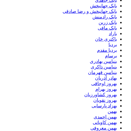
بابک جاهدی
بابک جهانبخش
بابک جهانبخش و رضا صادقی
بابک رادمنش
بابک زرین
بابک مافی
باراد
باکتری خان
بردیا
بردیا مقدم
برسام
بنیامین بهادری
بنیامین ذاکری
بنیامین قهرمان
بهادر آذریان
بهروز اوجاقی
بهروز بهرام
بهروز کشاورزیان
بهروز نقویان
بهزاد پارسایی
بهمن
بهمن احمدی
بهمن کاویانی
بهمن معروفی