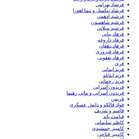
فرشاد بهرامی
فرشاد پیکسل و نیما اهورا
فرشید ادهمی
فرشید شاهسون
فرشید میلانی
فرهاد بیانی
فرهاد داروغه
فرهاد دهقان
فرهاد فیروزی
فرهاد یعقوبی
فری
فرید ایمانی
فرید اینانلو
فرید رحمانی
فریدون آسرایی
فریدون آسرایی و مانی رهنما
فریمن
فواد فالکو و دانش عسکری
قاسم و شریف
قیامت باند
کاظم سلیمانی
کامبیز جمشیدی
کامبیز فتاحی