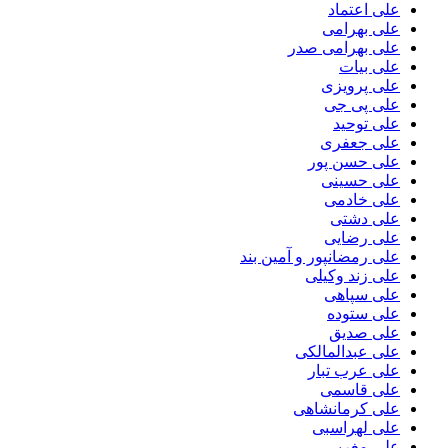
علی اعتماد
علی بهرامی
علی بهرامی صدر
علی بیات
علی پرویزی
علی پی جی
علی توحید
علی جعفری
علی حسن پور
علی حسینی
علی خادمی
علی دشتی
علی رضایی
علی رمضانپور و آمین بند
علی زند وکیلی
علی سپاهی
علی ستوده
علی صدیق
علی عبدالمالکی
علی عرب تبار
علی قاسمی
علی کرمانشاهی
علی لهراسبی
علی مغربی