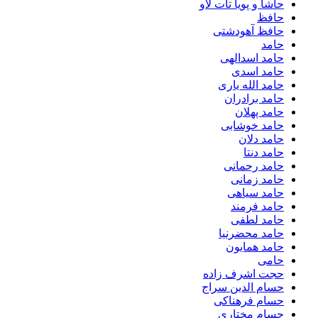
حاشا و پویا تات لاو
حافظ
حافظ آهودشتی
حامد
حامد اسدالهی
حامد اسدی
حامد الله یاری
حامد برادران
حامد پهلان
حامد خوشابی
حامد دلان
حامد دنتا
حامد رحمانی
حامد زمانی
حامد سیاهی
حامد فرمند
حامد لطفی
حامد محضرنیا
حامد همایون
حامی
حجت اشرف زاده
حسام الدین سراج
حسام فرهناکی
حسام مختاری