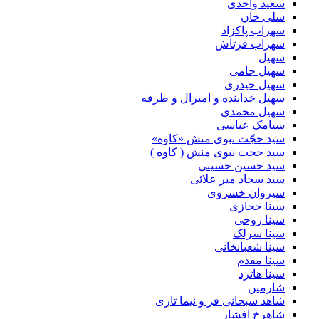
سعید واحدی
سلی خان
سهراب پاکزاد
سهراب فرتاش
سهیل
سهیل جامی
سهیل حیدری
سهیل خدابنده و امیرال و طرفه
سهیل محمدی
سیامک عباسی
سید حجّت نبوی منش «کاوه»
سید حجت نبوی منش ( کاوه )
سید حسین حسینى
سید سجاد میر علائی
سیروان خسروی
سینا حجازی
سینا روحی
سینا سرلک
سینا شعبانخانی
سینا مقدم
سینا هاترد
شارمین
شاهد سبحانی فر و نیما تاری
شاهرخ افشار