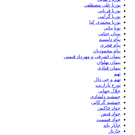
پوریا علی مصطفی
پوریا قربانی
پوریا گرامی
پوریا محمدی کیا
پویا بیاتی
پویان جناتی
پیام دلپسند
پیام فخری
پیام محمودیان
پیمان اشرفی و مهرداد قیمنی
پیمان پهلوان
پیمان قنادی
تهم
تهم و جی دال
تورج پارازیت
جلال جهانی
جمشید دلشادی
جمشید گرکانی
جواد خاکپور
جواد فیض
جواد قسمت
چاپار باند
چارتار