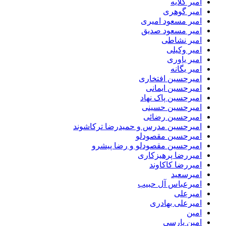
امیر گلایه
امیر گوهری
امیر مسعود امیری
امیر مسعود صدیق
امیر نشاطی
امیر وکیلی
امیر یاوری
امیر یگانه
امیرحسین افتخاری
امیرحسین ایمانی
امیرحسین پاک نهاد
امیرحسین حسینی
امیرحسین رضائی
امیرحسین مدرس و حمیدرضا ترکاشوند
امیرحسین مقصودلو
امیرحسین مقصودلو و رضا پیشرو
امیررضا پرهیزکاری
امیررضا کاکاوند
امیرسعید
امیرعباس آل حبیب
امیرعلی
امیرعلی بهادری
امین
امین پارسی