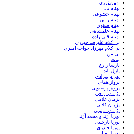
بهمن نوری
بهنام بانی
بهنام خشوعی
بهنام زرین
بهنام صفوی
بهنام علمشاهی
بهنام قلی زاده
بی کلام علیرضا حیدری
بی کلام مهرزاد خواجه امیری
بی من
بیات
پارسا زارع
پازل باند
پدرام بهزادی
پرواز همای
پرویز پرستویی
پژمان آر جی
پژمان غلامی
پژمان کلانی
پژمان مینویی
پوریا آژند و محمد آژند
پوریا بارجینی
پوریا حیدری
پوریا رضایی