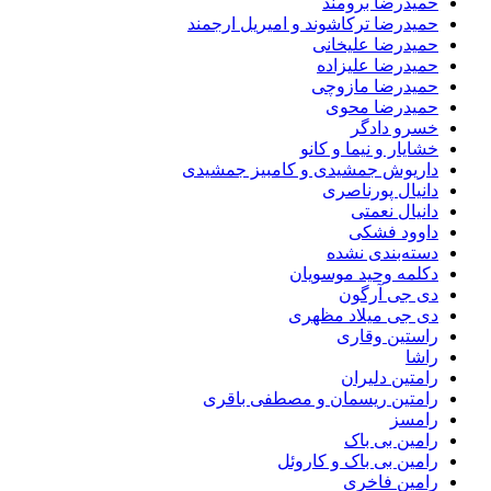
حمیدرضا برومند
حمیدرضا ترکاشوند و امیریل ارجمند
حمیدرضا علیخانی
حمیدرضا علیزاده
حمیدرضا مازوچی
حمیدرضا محوی
خسرو دادگر
خشایار و نیما و کانو
داریوش جمشیدی و کامبیز جمشیدی
دانیال پورناصری
دانیال نعمتی
داوود فشکی
دسته‌بندی نشده
دکلمه وحید موسویان
دی جی آرگون
دی جی میلاد مظهری
راستین وقاری
راشا
رامتین دلیران
رامتین ریسمان و مصطفی باقری
رامسز
رامین بی باک
رامین بی باک و کاروئل
رامین فاخری