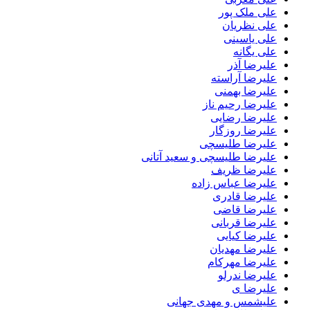
علی ملک پور
علی نظریان
علی یاسینی
علی یگانه
علیرضا آذر
علیرضا آراسته
علیرضا بهمنی
علیرضا رحیم ناز
علیرضا رضایی
علیرضا روزگار
علیرضا طلیسچی
علیرضا طلیسچی و سعید آتانی
علیرضا ظریف
علیرضا عباس زاده
علیرضا قادری
علیرضا قاضی
علیرضا قربانی
علیرضا کیایی
علیرضا مهدیان
علیرضا مهرکام
علیرضا ندرلو
علیرضا ی
علیشمس و مهدی جهانی