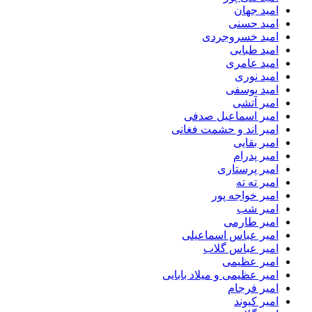
امید جهان
امید حسنی
امید خسروجردی
امید طبایی
امید عامری
امید نوری
امید یوسفی
امیر آتشی
امیر اسماعیل صدفی
امیر اند و حشمت فغانی
امیر بقایی
امیر پدرام
امیر پرستاری
امیر ته ته
امیر خواجه پور
امیر شب
امیر طارمی
امیر عباس اسماعیلی
امیر عباس گلاب
امیر عظیمی
امیر عظیمی و میلاد بابایی
امیر فرجام
امیر کیوند