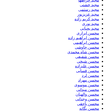
مجید خراطها
مجید خشتی
مجید رستمی
مجید عزیزپور
مجید کریم زاده
مجید نوری
مجید یحیایی
محسن ابراری
محسن ابراهیم زاده
محسن ابراهیمی
محسن چاوشی
محسن شاه محمدی
محسن شفیعی
محسن شیخی
محسن علیزاده
محسن فسایی
محسن لرد
محسن مهراد
محسن موسوی
محسن میدانی
محسن والهیان
محسن وجدانی
محسن یاحقی
محسن یگانه