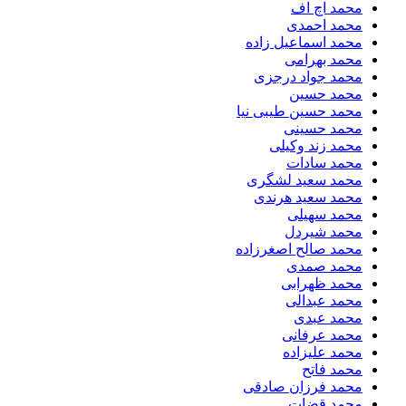
محمد اچ اف
محمد احمدی
محمد اسماعیل زاده
محمد بهرامی
محمد جواد درجزی
محمد حسین
محمد حسین طیبی نیا
محمد حسینی
محمد زند وکیلی
محمد سادات
محمد سعید لشگری
محمد سعید هرندی
محمد سهیلی
​محمد شیردل
محمد صالح اصغرزاده
محمد صمدی
محمد ظهرابی
محمد عبدالی
محمد عبدی
محمد عرفانی
محمد علیزاده
محمد فاتح
محمد فرزان صادقی
محمد قضات