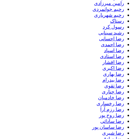
رامین میرزادی
رحیم جوانمردی
رحیم شهریاری
رستاک
رسول کرد
رشید سینایی
رضا احسانی
رضا احمدی
رضا اسپاد
رضا استادی
رضا افشار
رضا اکبری
رضا بهاری
رضا بیدرام
رضا تقوی
رضا چناری
رضا خادمیان
رضا رخساری
رضا رزم آرا
رضا روح پور
رضا ساداتی
رضا ساسان پور
رضا شیری
رضا صادقی