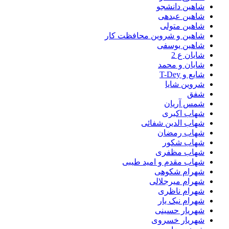
شاهین دانشجو
شاهین عبدهی
شاهین متولی
شاهین و شروین محافظت کار
شاهین یوسفی
شایان ع 2
شایان و محمد
شایع و T-Dey
شروین شایا
شفق
شمس آریان
شهاب اکبری
شهاب الدین شفائی
شهاب رمضان
شهاب شکور
شهاب مظفری
شهاب مقدم و امید طیبی
شهرام شکوهی
شهرام میرجلالی
شهرام ناظری
شهرام نیک یار
شهریار حسینی
شهریار خسروی