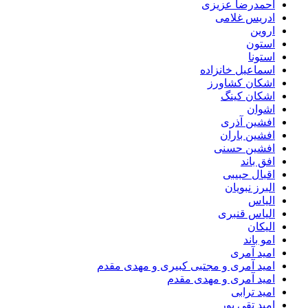
احمدرضا عزیزی
ادریس غلامی
اروین
استون
استونا
اسماعیل خانزاده
اشکان کشاورز
اشکان کینگ
اشوان
افشین آذری
افشین باران
افشین حسنی
افق باند
اقبال حبیبی
البرز نبویان
الیاس
الیاس قنبرى
الیکان
امو باند
امید آمری
امید آمری و مجتبی کبیری و مهدى مقدم
امید آمری و مهدی مقدم
امید ترابی
امید تقی پور