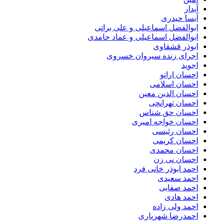
آیدار
آیسا حیدری
ابوالفضل اسماعیلی و علی براتی
ابوالفضل اسماعیلی و عماد حامدی
ابوذر قشقاوی
اجرای زنده سیروان خسروی
اجوید
احسان اراتو
احسان اسلامی
احسان الدین معین
احسان تهرانچی
احسان حق شناس
احسان خواجه امیری
احسان رئیسی
احسان کریمی
احسان محمدی
احسان نی زن
احمد ابوذر خانی فرد
احمد سعیدی
احمد صفایی
احمد هادی
احمد ولی زاده
احمدرضا شهریاری