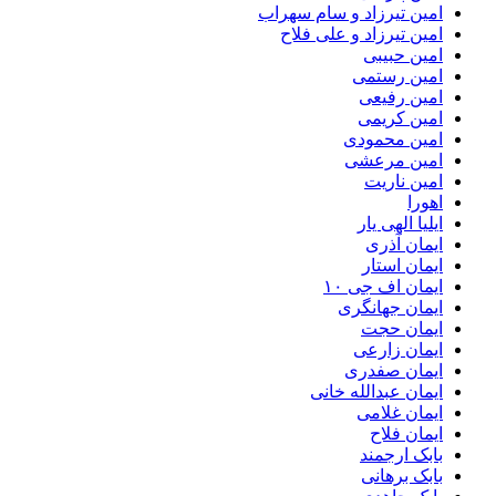
امین تیرزاد و سام سهراب
امین تیرزاد و علی فلاح
امین حبیبی
امین رستمی
امین رفیعی
امین کریمی
امین محمودی
امین مرعشی
امین ناریت
اهورا
ایلیا الهی یار
ایمان آذری
ایمان استار
ایمان اف جی ۱۰
ایمان جهانگری
ایمان حجت
ایمان زارعی
ایمان صفدری
ایمان عبدالله خانی
ایمان غلامی
ایمان فلاح
بابک ارجمند
بابک برهانی