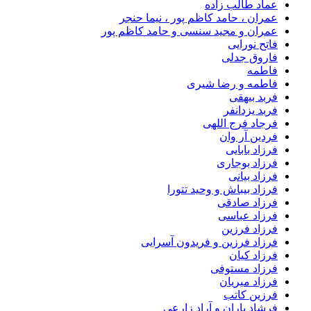
عماد طالب زاده
عمران ، حامد کاظم پور ، نیما حنجر
عمران و مجید سنسی و حامد کاظم پور
فاتح نورایی
فاروق جدلی
فاطمه
فاطمه و رضا شیری
فربد بیهقی
فربد یزدانفر
فرجاد فرج اللهی
فردین آر وان
فرزاد بابایی
فرزاد بوجاری
فرزاد بیانی
فرزاد بیباش و وحید تتورا
فرزاد صادقی
فرزاد عباسی
فرزاد فرزین
فرزاد فرزین و فریدون آسرایی
فرزاد کیان
فرزاد مستوفی
فرزاد میریان
فرزین کاتب
فرشاد باران و آراد زارعی