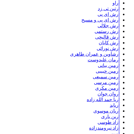
آراو
آرتین تی زد
آرش ای پی
آرش ای پی و مسیح
آرش جلالی
آرش رستمی
آرش قالیچی
آرش کایان
آرش نورائی
آرشاوین و عمران طاهری
آرمان علیدوست
آرمین بیانی
آرمین حبیبی
آرمین سمیعی
آرمین مرسی
آرمین مکری
آروان جوان
آریا حمد الله زاده
آریابد
آریان موسوی
آرین یاری
آزاد طوسی
آزاد نیرومندزاده
آمین