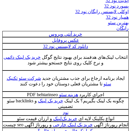
آپدیت نود 32
پسورد نود 32
اوکلی لایسنس رایگان نود 32
همیار نود 32
بهترین سئو
رایگان
خرید آنتی ویروس
عکس پروفایل
دانلود کد لایسنس نود 32
انتخاب لینک‌های هدفمند برای بهبود نتایج گوگل
خرید بک لینک دائمی
و نرخ کلیک روی نتایج جستجو بیشتر شود
ایجاد برنامه ارجاع برای جذب مشتریان جدید
شرکت سئو تکنیک
سئو
تا مشتریان فعلی دوستان خود را دعوت کنند
اجرای کاربرد
هزینه سئو
PDF behtarinseo
چگونه بک لینک بگیریم؟ بک لینک
خرید بک لینک
و backlinks سئو
تضمینی
نود
انواع بکلینک لایه ای
خرید بک‌لینک
و ارزان قیمت سئو
انجام رپورتاژ اگهی
خرید بک لینک خارجی
و رپورتاژ اگهی seo چيست
بک لینک فالو بخریم یا نوفالو ؟