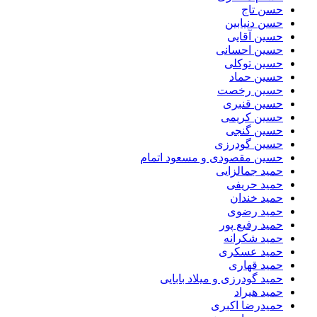
حسن تاج
حسن دنیابین
حسین آقایی
حسین احسانی
حسین توکلی
حسین حماد
حسین رخصت
حسین قنبری
حسین کریمی
حسین گنجی
حسین گودرزی
حسین مقصودی و مسعود اتمام
حمید جمالزایی
حمید حریفی
حمید خندان
حمید رضوی
حمید رفیع پور
حمید شکرانه
حمید عسکری
حمید قهاری
حمید گودرزی و میلاد بابایی
حمید هیراد
حمیدرضا اکبری