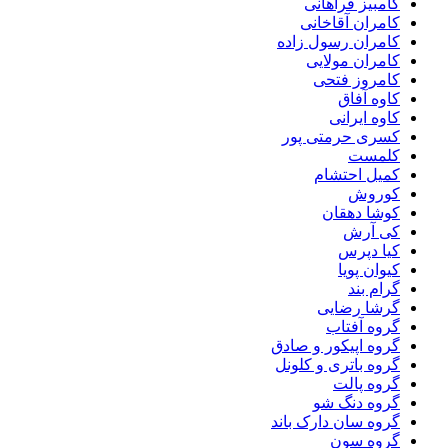
کامبیز فراهانی
کامران آقاخانی
کامران رسول زاده
کامران مولایی
کامروز فتحی
کاوه آفاق
کاوه ایرانی
کسری حرمتی پور
کلمست
کمیل احتشام
کوروش
کوشا دهقان
کی آرش
کیا دپرس
کیوان پویا
گرام بند
گرشا رضایی
گروه آفتاب
گروه اپیکور و صادق
گروه باتری و کلونل
گروه پالت
گروه دنگ شو
گروه سان دارک باند
گروه سون