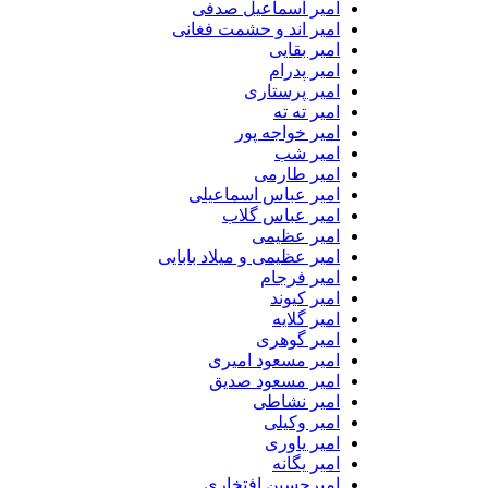
امیر اسماعیل صدفی
امیر اند و حشمت فغانی
امیر بقایی
امیر پدرام
امیر پرستاری
امیر ته ته
امیر خواجه پور
امیر شب
امیر طارمی
امیر عباس اسماعیلی
امیر عباس گلاب
امیر عظیمی
امیر عظیمی و میلاد بابایی
امیر فرجام
امیر کیوند
امیر گلایه
امیر گوهری
امیر مسعود امیری
امیر مسعود صدیق
امیر نشاطی
امیر وکیلی
امیر یاوری
امیر یگانه
امیرحسین افتخاری