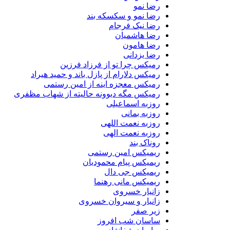
رضا نمو
رضا نمو و سکسکه بند
رضا نیک فرجام
رضا هاشمیان
رضا هامون
رضا یزدانی
رمیکس چرا تو از فرزاد فرزین
رمیکس دلارام از پازل باند و حمید هیراد
رمیکس معجزه اینه از امین رستمی
رمیکس مگه دیوونه حالیته از شهاب مظفری
روزبه اسماعیلی
روزبه بمانی
روزبه نعمت اللهی
روزبه نعمت الهی
روناک بند
ریمیکس امین رستمی
ریمیکس پیام محمودیان
ریمیکس جی دال
ریمیکس مانی رهنما
زانیار خسروی
زانیار و سیروان خسروی
زیر صفر
ساسان شب افروز