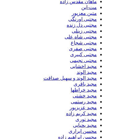
ماهان مقدس زاده
مت-این
متین معزپور
مجتبی اورنگی
مجتبی دل زنده
مجتبی زینلی
مجتبی شاه علی
مجتبی شجاع
مجتبی صفری
مجتبی کبیری
مجتبی نجیمی
مجید اخشابی
مجید الوند‎
مجید الوند و سهیل صداقت
مجید باقری
مجید خراطها
مجید خشتی
مجید رستمی
مجید عزیزپور
مجید کریم زاده
مجید نوری
مجید یحیایی
محسن ابراری
محسن ابراهیم زاده