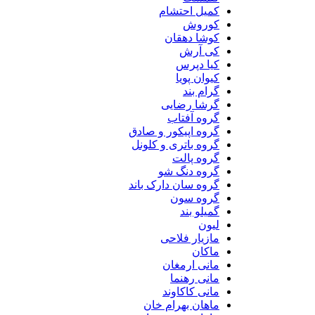
کمیل احتشام
کوروش
کوشا دهقان
کی آرش
کیا دپرس
کیوان پویا
گرام بند
گرشا رضایی
گروه آفتاب
گروه اپیکور و صادق
گروه باتری و کلونل
گروه پالت
گروه دنگ شو
گروه سان دارک باند
گروه سون
گمیلو بند
لیون
مازیار فلاحی
ماکان
مانی ارمغان
مانی رهنما
مانی کاکاوند
ماهان بهرام خان