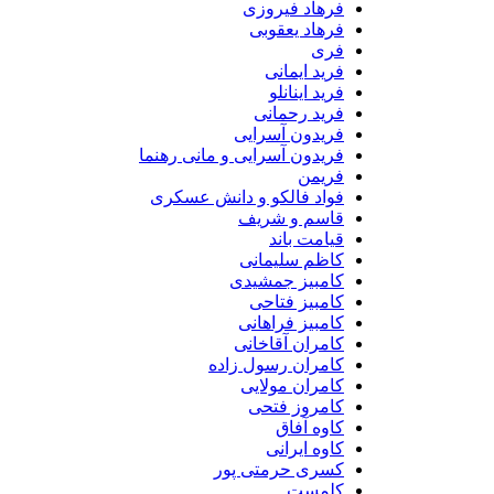
فرهاد فیروزی
فرهاد یعقوبی
فری
فرید ایمانی
فرید اینانلو
فرید رحمانی
فریدون آسرایی
فریدون آسرایی و مانی رهنما
فریمن
فواد فالکو و دانش عسکری
قاسم و شریف
قیامت باند
کاظم سلیمانی
کامبیز جمشیدی
کامبیز فتاحی
کامبیز فراهانی
کامران آقاخانی
کامران رسول زاده
کامران مولایی
کامروز فتحی
کاوه آفاق
کاوه ایرانی
کسری حرمتی پور
کلمست