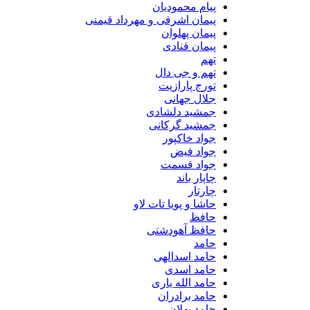
پیام محمودیان
پیمان اشرفی و مهرداد قیمنی
پیمان پهلوان
پیمان قنادی
تهم
تهم و جی دال
تورج پارازیت
جلال جهانی
جمشید دلشادی
جمشید گرکانی
جواد خاکپور
جواد فیض
جواد قسمت
چاپار باند
چارتار
حاشا و پویا تات لاو
حافظ
حافظ آهودشتی
حامد
حامد اسدالهی
حامد اسدی
حامد الله یاری
حامد برادران
حامد پهلان