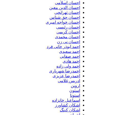
احسان اسلامی
احسان الدین معین
احسان تهرانچی
احسان حق شناس
احسان خواجه امیری
احسان رئیسی
احسان کریمی
احسان محمدی
احسان نی زن
احمد ابوذر خانی فرد
احمد سعیدی
احمد صفایی
احمد هادی
احمد ولی زاده
احمدرضا شهریاری
احمدرضا عزیزی
ادریس غلامی
اروین
استون
استونا
اسماعیل خانزاده
اشکان کشاورز
اشکان کینگ
اشوان