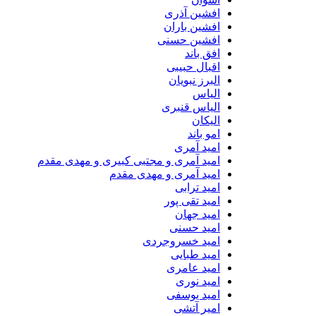
افشین آذری
افشین باران
افشین حسنی
افق باند
اقبال حبیبی
البرز نبویان
الیاس
الیاس قنبرى
الیکان
امو باند
امید آمری
امید آمری و مجتبی کبیری و مهدى مقدم
امید آمری و مهدی مقدم
امید ترابی
امید تقی پور
امید جهان
امید حسنی
امید خسروجردی
امید طبایی
امید عامری
امید نوری
امید یوسفی
امیر آتشی