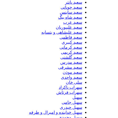
سعید پانتر
سعید چوپانی
سعید ساینس
سعید شاه بیگ
سعید عرب
سعید علیپوریان
سعید علیشاهی و بتسابه
سعید فاطمی
سعید کبیری
سعید کرمانی
سعید کریمی
سعید گلشنی
سعید مدرس
سعید مشرقی
سعید موذن
سعید واحدی
سلی خان
سهراب پاکزاد
سهراب فرتاش
سهیل
سهیل جامی
سهیل حیدری
سهیل خدابنده و امیرال و طرفه
سهیل محمدی