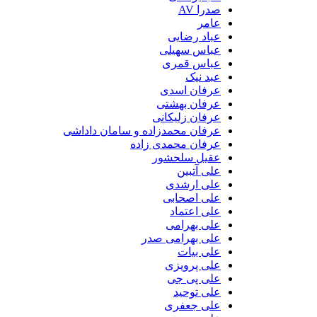
صدرا AV
عامر
عباد رضایی
عباس سهیلی
عباس قمری
عبد نیک
عرفان اسدی
عرفان بهشتی
عرفان زلیکانی
عرفان محمدزاده و سامان داداشی
عرفان محمدی زاده
عقیل سلحشور
علی آتبین
علی ارشدی
علی اصحابی
علی اعتماد
علی بهرامی
علی بهرامی صدر
علی بیات
علی پرویزی
علی پی جی
علی توحید
علی جعفری