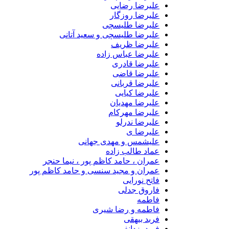
علیرضا رضایی
علیرضا روزگار
علیرضا طلیسچی
علیرضا طلیسچی و سعید آتانی
علیرضا ظریف
علیرضا عباس زاده
علیرضا قادری
علیرضا قاضی
علیرضا قربانی
علیرضا کیایی
علیرضا مهدیان
علیرضا مهرکام
علیرضا ندرلو
علیرضا ی
علیشمس و مهدی جهانی
عماد طالب زاده
عمران ، حامد کاظم پور ، نیما حنجر
عمران و مجید سنسی و حامد کاظم پور
فاتح نورایی
فاروق جدلی
فاطمه
فاطمه و رضا شیری
فربد بیهقی
فربد یزدانفر