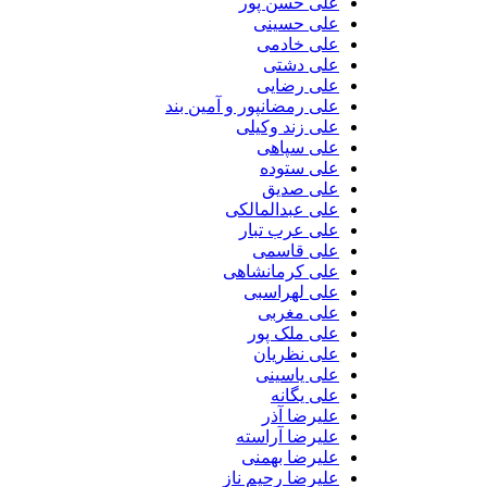
علی حسن پور
علی حسینی
علی خادمی
علی دشتی
علی رضایی
علی رمضانپور و آمین بند
علی زند وکیلی
علی سپاهی
علی ستوده
علی صدیق
علی عبدالمالکی
علی عرب تبار
علی قاسمی
علی کرمانشاهی
علی لهراسبی
علی مغربی
علی ملک پور
علی نظریان
علی یاسینی
علی یگانه
علیرضا آذر
علیرضا آراسته
علیرضا بهمنی
علیرضا رحیم ناز