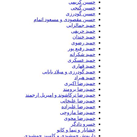
حسین کریمی
حسین گنجی
حسین گودرزی
حسین مقصودی و مسعود اتمام
حمید جمالزایی
حمید حریفی
حمید خندان
حمید رضوی
حمید رفیع پور
حمید شکرانه
حمید عسکری
حمید قهاری
حمید گودرزی و میلاد بابایی
حمید هیراد
حمیدرضا اکبری
حمیدرضا برومند
حمیدرضا ترکاشوند و امیریل ارجمند
حمیدرضا علیخانی
حمیدرضا علیزاده
حمیدرضا مازوچی
حمیدرضا محوی
خسرو دادگر
خشایار و نیما و کانو
داریوش جمشیدی و کامبیز جمشیدی