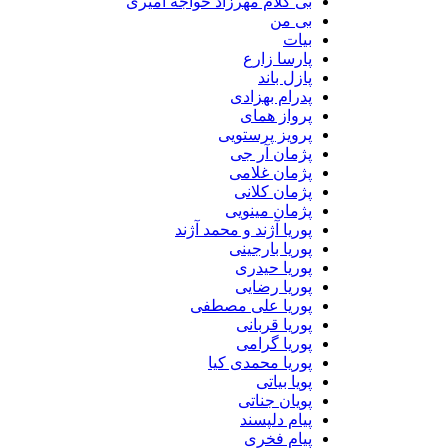
بی کلام مهرزاد خواجه امیری
بی من
بیات
پارسا زارع
پازل باند
پدرام بهزادی
پرواز همای
پرویز پرستویی
پژمان آر جی
پژمان غلامی
پژمان کلانی
پژمان مینویی
پوریا آژند و محمد آژند
پوریا بارجینی
پوریا حیدری
پوریا رضایی
پوریا علی مصطفی
پوریا قربانی
پوریا گرامی
پوریا محمدی کیا
پویا بیاتی
پویان جناتی
پیام دلپسند
پیام فخری