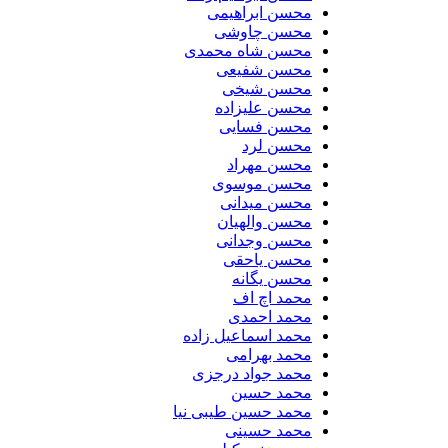
محسن ابراهیمی
محسن چاوشی
محسن شاه محمدی
محسن شفیعی
محسن شیخی
محسن علیزاده
محسن فسایی
محسن لرد
محسن مهراد
محسن موسوی
محسن میدانی
محسن والهیان
محسن وجدانی
محسن یاحقی
محسن یگانه
محمد اچ اف
محمد احمدی
محمد اسماعیل زاده
محمد بهرامی
محمد جواد درجزی
محمد حسین
محمد حسین طیبی نیا
محمد حسینی