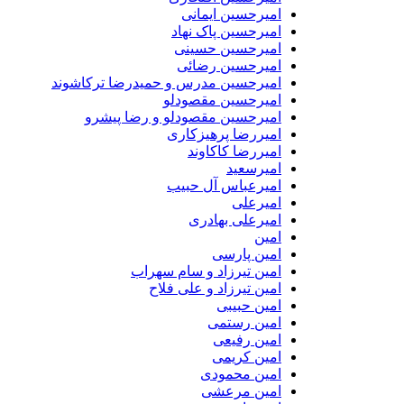
امیرحسین ایمانی
امیرحسین پاک نهاد
امیرحسین حسینی
امیرحسین رضائی
امیرحسین مدرس و حمیدرضا ترکاشوند
امیرحسین مقصودلو
امیرحسین مقصودلو و رضا پیشرو
امیررضا پرهیزکاری
امیررضا کاکاوند
امیرسعید
امیرعباس آل حبیب
امیرعلی
امیرعلی بهادری
امین
امین پارسی
امین تیرزاد و سام سهراب
امین تیرزاد و علی فلاح
امین حبیبی
امین رستمی
امین رفیعی
امین کریمی
امین محمودی
امین مرعشی