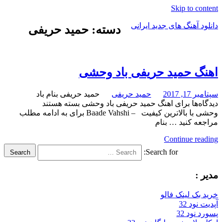
Skip to content
دانلود آهنگ های جدید ایرانی
دسته: حمید حریفی
دانلود
فول
آلبوم
اهنگ حمید حریفی باد وحشی
موزیک
سپتامبر 17, 2017
حمید حریفی
حمید حریفی بنام باد
دیدگاه‌ها
برای اهنگ حمید حریفی باد وحشی
بسته هستند
وحشی با بالاترین کیفیت – Baade Vahshi برای به ادامه مطلب
مراجعه کنید … بنام
Continue reading
Search for:
Search
مدیر :
خرید بک لینک فالو
آپدیت نود 32
پسورد نود 32