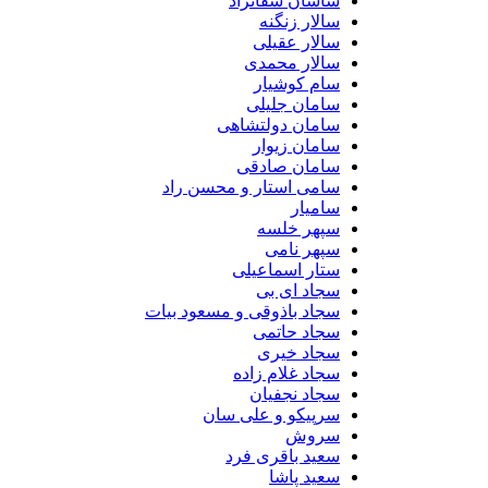
ساسان شفانژاد
سالار زنگنه
سالار عقیلی
سالار محمدی
سام کوشیار
سامان جلیلی
سامان دولتشاهی
سامان زیوار
سامان صادقی
سامی استار و محسن راد
سامیار
سپهر خلسه
سپهر نامی
ستار اسماعیلی
سجاد ای بی
سجاد باذوقی و مسعود بیات
سجاد حاتمی
سجاد خیری
سجاد غلام زاده
سجاد نجفیان
سرپیکو و علی سان
سروش
سعید باقری فرد
سعید پاشا