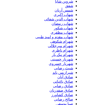
شروین شایا
شفق
شمس آریان
شهاب اکبری
شهاب الدین شفائی
شهاب رمضان
شهاب شکور
شهاب مظفری
شهاب مقدم و امید طیبی
شهرام شکوهی
شهرام میرجلالی
شهرام ناظری
شهرام نیک یار
شهریار حسینی
شهریار خسروی
شیث رضایی
شیرازیس باند
صادق آبان
صادق باغبانی
صادق رضایی
صادق صفدریان
صادق کشاورز
صالح رضایی
صبا یوسفی