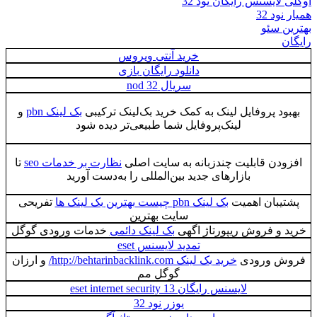
اوکلی لایسنس رایگان نود 32
همیار نود 32
بهترین سئو
رایگان
خرید آنتی ویروس
دانلود رایگان بازی
سریال nod 32
بهبود پروفایل لینک به کمک خرید بک‌لینک ترکیبی
بک لینک pbn
و
لینک‌پروفایل شما طبیعی‌تر دیده شود
افزودن قابلیت چندزبانه به سایت اصلی
نظارت بر خدمات seo
تا
بازارهای جدید بین‌المللی را به‌دست آورید
پشتیبان اهمیت
بک لینک pbn چیست بهترین بک لینک ها
تفریحی
سایت بهترین
خرید و فروش ریپورتاژ اگهی
بک لینک دائمی
خدمات ورودی گوگل
تمدید لایسنس eset
فروش ورودی
خرید بک لینک http://behtarinbacklink.com/
و ارزان
گوگل مم
لایسنس رایگان eset internet security 13
یوزر نود 32