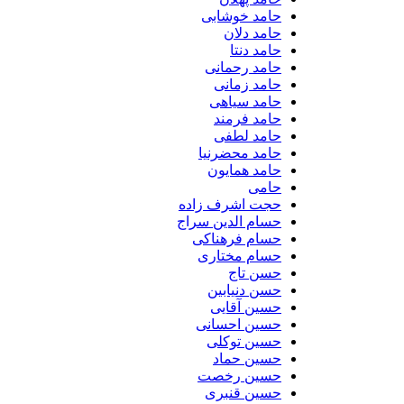
حامد خوشابی
حامد دلان
حامد دنتا
حامد رحمانی
حامد زمانی
حامد سیاهی
حامد فرمند
حامد لطفی
حامد محضرنیا
حامد همایون
حامی
حجت اشرف زاده
حسام الدین سراج
حسام فرهناکی
حسام مختاری
حسن تاج
حسن دنیابین
حسین آقایی
حسین احسانی
حسین توکلی
حسین حماد
حسین رخصت
حسین قنبری