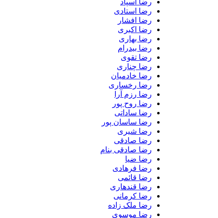
رضا اسپاد
رضا استادی
رضا افشار
رضا اکبری
رضا بهاری
رضا بیدرام
رضا تقوی
رضا چناری
رضا خادمیان
رضا رخساری
رضا رزم آرا
رضا روح پور
رضا ساداتی
رضا ساسان پور
رضا شیری
رضا صادقی
رضا صادقی بنام
رضا ضیا
رضا فرهادی
رضا قائمی
رضا قندهاری
رضا کرمانی
رضا ملک زاده
رضا موسوی