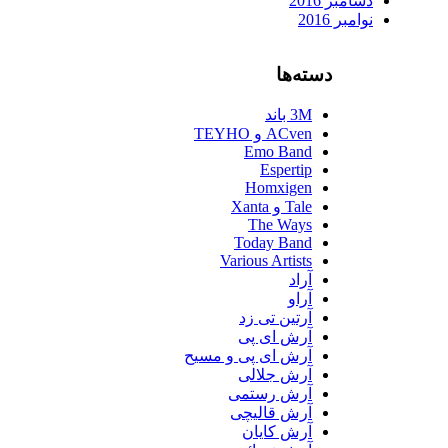
دسامبر 2016
نوامبر 2016
دسته‌ها
3M باند
ACven و TEYHO
Emo Band
Espertip
Homxigen
Tale و Xanta
The Ways
Today Band
Various Artists
آراد
آراو
آرتین تی زد
آرش ای پی
آرش ای پی و مسیح
آرش جلالی
آرش رستمی
آرش قالیچی
آرش کایان