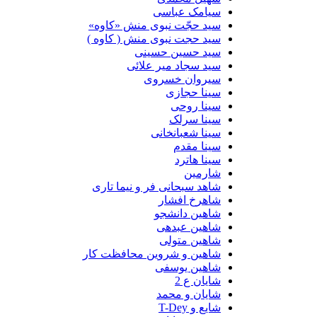
سیامک عباسی
سید حجّت نبوی منش «کاوه»
سید حجت نبوی منش ( کاوه )
سید حسین حسینى
سید سجاد میر علائی
سیروان خسروی
سینا حجازی
سینا روحی
سینا سرلک
سینا شعبانخانی
سینا مقدم
سینا هاترد
شارمین
شاهد سبحانی فر و نیما تاری
شاهرخ افشار
شاهین دانشجو
شاهین عبدهی
شاهین متولی
شاهین و شروین محافظت کار
شاهین یوسفی
شایان ع 2
شایان و محمد
شایع و T-Dey