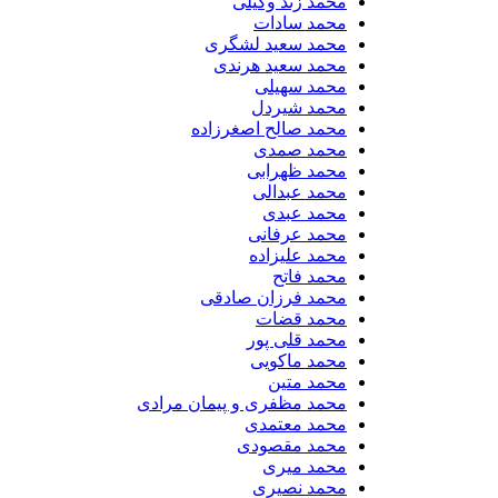
محمد زند وکیلی
محمد سادات
محمد سعید لشگری
محمد سعید هرندی
محمد سهیلی
​محمد شیردل
محمد صالح اصغرزاده
محمد صمدی
محمد ظهرابی
محمد عبدالی
محمد عبدی
محمد عرفانی
محمد علیزاده
محمد فاتح
محمد فرزان صادقی
محمد قضات
محمد قلی پور
محمد ماکویی
محمد متین
محمد مظفری و پیمان مرادی
محمد معتمدی
محمد مقصودی
محمد میری
محمد نصیری