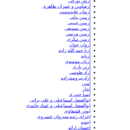
آرش نورائی
آرشاوین و عمران طاهری
آرمان علیدوست
آرمین بیانی
آرمین حبیبی
آرمین سمیعی
آرمین مرسی
آرمین مکری
آروان جوان
آریا حمد الله زاده
آریابد
آریان موسوی
آرین یاری
آزاد طوسی
آزاد نیرومندزاده
آمین
آیدار
آیسا حیدری
ابوالفضل اسماعیلی و علی براتی
ابوالفضل اسماعیلی و عماد حامدی
ابوذر قشقاوی
اجرای زنده سیروان خسروی
اجوید
احسان اراتو