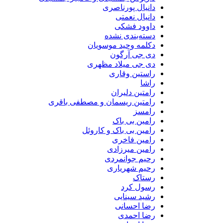
دانیال پورناصری
دانیال نعمتی
داوود فشکی
دسته‌بندی نشده
دکلمه وحید موسویان
دی جی آرگون
دی جی میلاد مظهری
راستین وقاری
راشا
رامتین دلیران
رامتین ریسمان و مصطفی باقری
رامسز
رامین بی باک
رامین بی باک و کاروئل
رامین فاخری
رامین میرزادی
رحیم جوانمردی
رحیم شهریاری
رستاک
رسول کرد
رشید سینایی
رضا احسانی
رضا احمدی