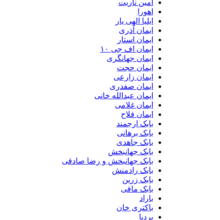
امین ناریت
اهورا
ایلیا الهی یار
ایمان آذری
ایمان استار
ایمان اف جی ۱۰
ایمان جهانگری
ایمان حجت
ایمان زارعی
ایمان صفدری
ایمان عبدالله خانی
ایمان غلامی
ایمان فلاح
بابک ارجمند
بابک برهانی
بابک جاهدی
بابک جهانبخش
بابک جهانبخش و رضا صادقی
بابک رادمنش
بابک زرین
بابک مافی
باراد
باکتری خان
بردیا