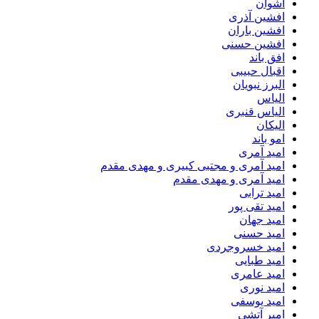
اشوان
افشین آذری
افشین باران
افشین حسنی
افق باند
اقبال حبیبی
البرز نبویان
الیاس
الیاس قنبرى
الیکان
امو باند
امید آمری
امید آمری و مجتبی کبیری و مهدى مقدم
امید آمری و مهدی مقدم
امید ترابی
امید تقی پور
امید جهان
امید حسنی
امید خسروجردی
امید طبایی
امید عامری
امید نوری
امید یوسفی
امیر آتشی