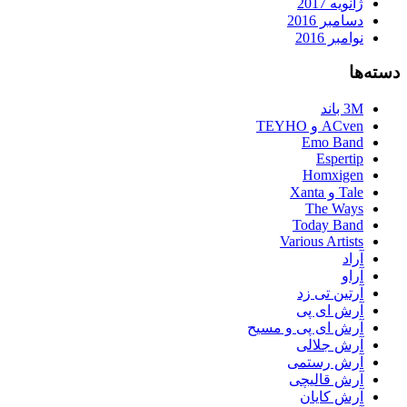
ژانویه 2017
دسامبر 2016
نوامبر 2016
دسته‌ها
3M باند
ACven و TEYHO
Emo Band
Espertip
Homxigen
Tale و Xanta
The Ways
Today Band
Various Artists
آراد
آراو
آرتین تی زد
آرش ای پی
آرش ای پی و مسیح
آرش جلالی
آرش رستمی
آرش قالیچی
آرش کایان