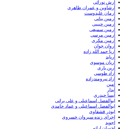
آرش نورائی
آرشاوین و عمران طاهری
آرمان علیدوست
آرمین بیانی
آرمین حبیبی
آرمین سمیعی
آرمین مرسی
آرمین مکری
آروان جوان
آریا حمد الله زاده
آریابد
آریان موسوی
آرین یاری
آزاد طوسی
آزاد نیرومندزاده
آمین
آیدار
آیسا حیدری
ابوالفضل اسماعیلی و علی براتی
ابوالفضل اسماعیلی و عماد حامدی
ابوذر قشقاوی
اجرای زنده سیروان خسروی
اجوید
احسان اراتو