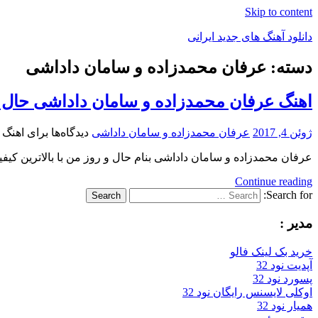
Skip to content
دانلود آهنگ های جدید ایرانی
دسته: عرفان محمدزاده و سامان داداشی
دانلود
فول
اهنگ عرفان محمدزاده و سامان داداشی حال 
آلبوم
موزیک
ژوئن 4, 2017
عرفان محمدزاده و سامان داداشی
دیدگاه‌ها
برای اهنگ 
عرفان محمدزاده و سامان داداشی بنام حال و روز من با بالاترین کیفیت & dashi – Halo Rooze
Continue reading
Search for:
Search
مدیر :
خرید بک لینک فالو
آپدیت نود 32
پسورد نود 32
اوکلی لایسنس رایگان نود 32
همیار نود 32