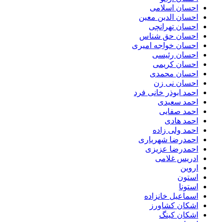
احسان اسلامی
احسان الدین معین
احسان تهرانچی
احسان حق شناس
احسان خواجه امیری
احسان رئیسی
احسان کریمی
احسان محمدی
احسان نی زن
احمد ابوذر خانی فرد
احمد سعیدی
احمد صفایی
احمد هادی
احمد ولی زاده
احمدرضا شهریاری
احمدرضا عزیزی
ادریس غلامی
اروین
استون
استونا
اسماعیل خانزاده
اشکان کشاورز
اشکان کینگ