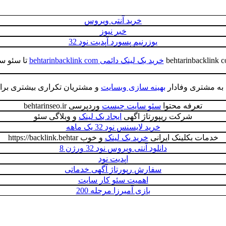
خرید آنتی ویروس
خبر نیوز
یوزرنیم پسورد آپدیت نود 32
خرید بک لینک دائمی behtarinbacklink com
تا سئو سا
ه به مشتری وفادار
بهینه سازی وبسایت
و مشتریان تکراری بیشتری برای 
تعرفه محتوا
سئو سایت چیست
وردپرسی behtarinseo.ir
شرکت ریپورتاژ اگهی
ایجاد بک لینک
و وبلاگی سئو
خرید لایسنس نود 32 یک ماهه
خدمات بکلینک ایرانی
خرید بک لینک
و خوب https://backlink.behtar
دانلود آنتی ویروس نود 32 ورژن 8
اپدیت نود
سفارش رپورتاژ آگهی خدماتی
اهمیت سئو کار سایت
بازی آمیرزا مرحله 200