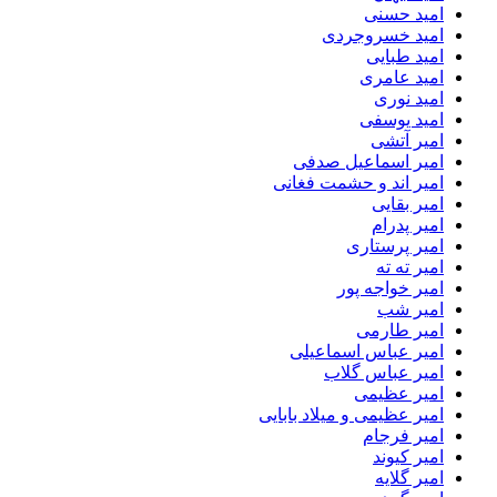
امید حسنی
امید خسروجردی
امید طبایی
امید عامری
امید نوری
امید یوسفی
امیر آتشی
امیر اسماعیل صدفی
امیر اند و حشمت فغانی
امیر بقایی
امیر پدرام
امیر پرستاری
امیر ته ته
امیر خواجه پور
امیر شب
امیر طارمی
امیر عباس اسماعیلی
امیر عباس گلاب
امیر عظیمی
امیر عظیمی و میلاد بابایی
امیر فرجام
امیر کیوند
امیر گلایه