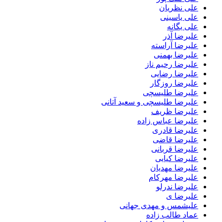
علی نظریان
علی یاسینی
علی یگانه
علیرضا آذر
علیرضا آراسته
علیرضا بهمنی
علیرضا رحیم ناز
علیرضا رضایی
علیرضا روزگار
علیرضا طلیسچی
علیرضا طلیسچی و سعید آتانی
علیرضا ظریف
علیرضا عباس زاده
علیرضا قادری
علیرضا قاضی
علیرضا قربانی
علیرضا کیایی
علیرضا مهدیان
علیرضا مهرکام
علیرضا ندرلو
علیرضا ی
علیشمس و مهدی جهانی
عماد طالب زاده