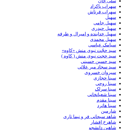
سلی خان
سهراب پاکزاد
سهراب فرتاش
سهیل
سهیل جامی
سهیل حیدری
سهیل خدابنده و امیرال و طرفه
سهیل محمدی
سیامک عباسی
سید حجّت نبوی منش «کاوه»
سید حجت نبوی منش ( کاوه )
سید حسین حسینى
سید سجاد میر علائی
سیروان خسروی
سینا حجازی
سینا روحی
سینا سرلک
سینا شعبانخانی
سینا مقدم
سینا هاترد
شارمین
شاهد سبحانی فر و نیما تاری
شاهرخ افشار
شاهین دانشجو