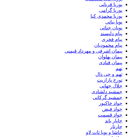
پوریا قربانی
پوریا گرامی
پوریا محمدی کیا
پویا بیاتی
پویان جناتی
پیام دلپسند
پیام فخری
پیام محمودیان
پیمان اشرفی و مهرداد قیمنی
پیمان پهلوان
پیمان قنادی
تهم
تهم و جی دال
تورج پارازیت
جلال جهانی
جمشید دلشادی
جمشید گرکانی
جواد خاکپور
جواد فیض
جواد قسمت
چاپار باند
چارتار
حاشا و پویا تات لاو