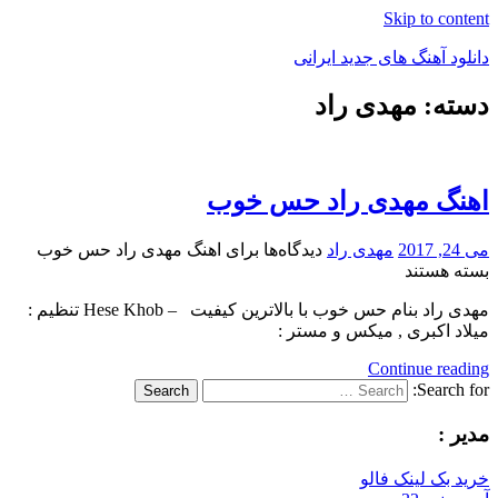
Skip to content
دانلود آهنگ های جدید ایرانی
دسته: مهدی راد
دانلود
فول
آلبوم
موزیک
اهنگ مهدی راد حس خوب
می 24, 2017
مهدی راد
دیدگاه‌ها
برای اهنگ مهدی راد حس خوب
بسته هستند
مهدی راد بنام حس خوب با بالاترین کیفیت – Hese Khob تنظیم :
میلاد اکبری , میکس و مستر :
Continue reading
Search for:
Search
مدیر :
خرید بک لینک فالو