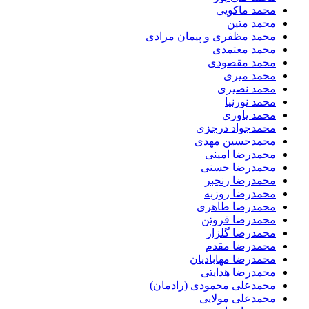
محمد ماکویی
محمد متین
محمد مظفری و پیمان مرادی
محمد معتمدی
محمد مقصودی
محمد میری
محمد نصیری
محمد نورنیا
محمد یاوری
محمدجواد درجزی
محمدحسین مهدی
محمدرضا امینی
محمدرضا حسنی
محمدرضا رنجبر
محمدرضا روزبه
محمدرضا طاهری
محمدرضا فروتن
محمدرضا گلزار
محمدرضا مقدم
محمدرضا مهابادیان
محمدرضا هدایتی
محمدعلی محمودی (رادمان)
محمدعلی مولایی