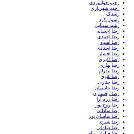
رحیم جوانمردی
رحیم شهریاری
رستاک
رسول کرد
رشید سینایی
رضا احسانی
رضا احمدی
رضا اسپاد
رضا استادی
رضا افشار
رضا اکبری
رضا بهاری
رضا بیدرام
رضا تقوی
رضا چناری
رضا خادمیان
رضا رخساری
رضا رزم آرا
رضا روح پور
رضا ساداتی
رضا ساسان پور
رضا شیری
رضا صادقی
رضا صادقی بنام