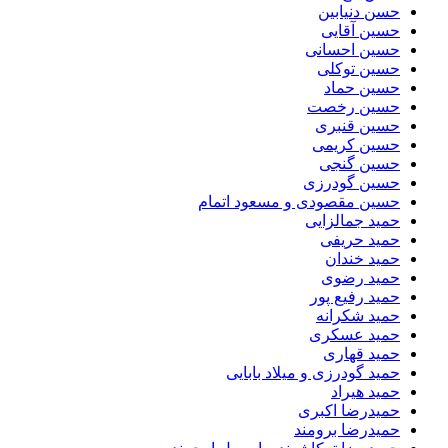
حسن دنیابین
حسین آقایی
حسین احسانی
حسین توکلی
حسین حماد
حسین رخصت
حسین قنبری
حسین کریمی
حسین گنجی
حسین گودرزی
حسین مقصودی و مسعود اتمام
حمید جمالزایی
حمید حریفی
حمید خندان
حمید رضوی
حمید رفیع پور
حمید شکرانه
حمید عسکری
حمید قهاری
حمید گودرزی و میلاد بابایی
حمید هیراد
حمیدرضا اکبری
حمیدرضا برومند