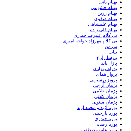
بهنام بانی
بهنام خشوعی
بهنام زرین
بهنام صفوی
بهنام علمشاهی
بهنام قلی زاده
بی کلام علیرضا حیدری
بی کلام مهرزاد خواجه امیری
بی من
بیات
پارسا زارع
پازل باند
پدرام بهزادی
پرواز همای
پرویز پرستویی
پژمان آر جی
پژمان غلامی
پژمان کلانی
پژمان مینویی
پوریا آژند و محمد آژند
پوریا بارجینی
پوریا حیدری
پوریا رضایی
پوریا علی مصطفی