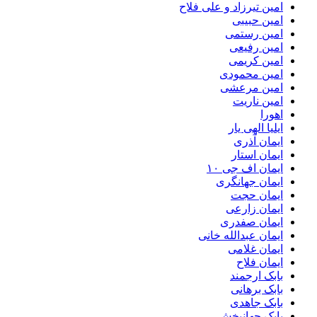
امین تیرزاد و علی فلاح
امین حبیبی
امین رستمی
امین رفیعی
امین کریمی
امین محمودی
امین مرعشی
امین ناریت
اهورا
ایلیا الهی یار
ایمان آذری
ایمان استار
ایمان اف جی ۱۰
ایمان جهانگری
ایمان حجت
ایمان زارعی
ایمان صفدری
ایمان عبدالله خانی
ایمان غلامی
ایمان فلاح
بابک ارجمند
بابک برهانی
بابک جاهدی
بابک جهانبخش