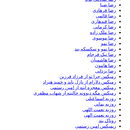
رضا ضیا
رضا فرهادی
رضا قائمی
رضا قندهاری
رضا کرمانی
رضا ملک زاده
رضا موسوی
رضا نمو
رضا نمو و سکسکه بند
رضا نیک فرجام
رضا هاشمیان
رضا هامون
رضا یزدانی
رمیکس چرا تو از فرزاد فرزین
رمیکس دلارام از پازل باند و حمید هیراد
رمیکس معجزه اینه از امین رستمی
رمیکس مگه دیوونه حالیته از شهاب مظفری
روزبه اسماعیلی
روزبه بمانی
روزبه نعمت اللهی
روزبه نعمت الهی
روناک بند
ریمیکس امین رستمی