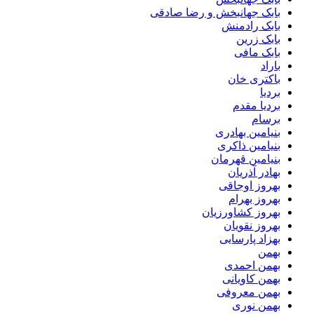
بابک جهانبخش و رضا صادقی
بابک رادمنش
بابک زرین
بابک مافی
باراد
باکتری خان
بردیا
بردیا مقدم
برسام
بنیامین بهادری
بنیامین ذاکری
بنیامین قهرمان
بهادر آذریان
بهروز اوجاقی
بهروز بهرام
بهروز کشاورزیان
بهروز نقویان
بهزاد پارسایی
بهمن
بهمن احمدی
بهمن کاویانی
بهمن معروفی
بهمن نوری