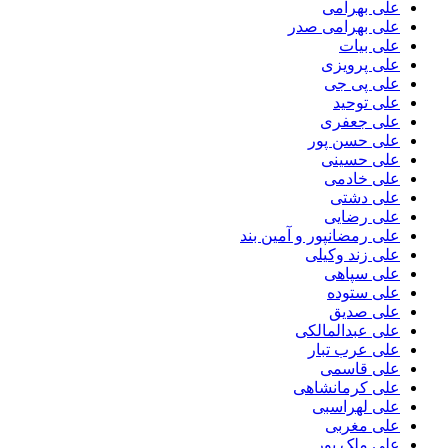
علی بهرامی
علی بهرامی صدر
علی بیات
علی پرویزی
علی پی جی
علی توحید
علی جعفری
علی حسن پور
علی حسینی
علی خادمی
علی دشتی
علی رضایی
علی رمضانپور و آمین بند
علی زند وکیلی
علی سپاهی
علی ستوده
علی صدیق
علی عبدالمالکی
علی عرب تبار
علی قاسمی
علی کرمانشاهی
علی لهراسبی
علی مغربی
علی ملک پور