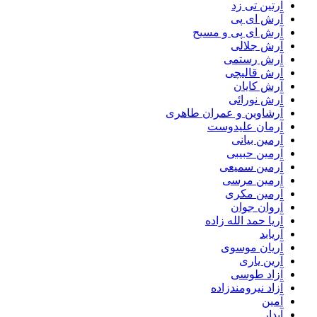
آرتین تی زد
آرش ای پی
آرش ای پی و مسیح
آرش جلالی
آرش رستمی
آرش قالیچی
آرش کایان
آرش نورائی
آرشاوین و عمران طاهری
آرمان علیدوست
آرمین بیانی
آرمین حبیبی
آرمین سمیعی
آرمین مرسی
آرمین مکری
آروان جوان
آریا حمد الله زاده
آریابد
آریان موسوی
آرین یاری
آزاد طوسی
آزاد نیرومندزاده
آمین
آیدار