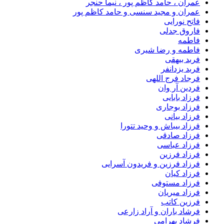
عمران ، حامد کاظم پور ، نیما حنجر
عمران و مجید سنسی و حامد کاظم پور
فاتح نورایی
فاروق جدلی
فاطمه
فاطمه و رضا شیری
فربد بیهقی
فربد یزدانفر
فرجاد فرج اللهی
فردین آر وان
فرزاد بابایی
فرزاد بوجاری
فرزاد بیانی
فرزاد بیباش و وحید تتورا
فرزاد صادقی
فرزاد عباسی
فرزاد فرزین
فرزاد فرزین و فریدون آسرایی
فرزاد کیان
فرزاد مستوفی
فرزاد میریان
فرزین کاتب
فرشاد باران و آراد زارعی
فرشاد بهرامی