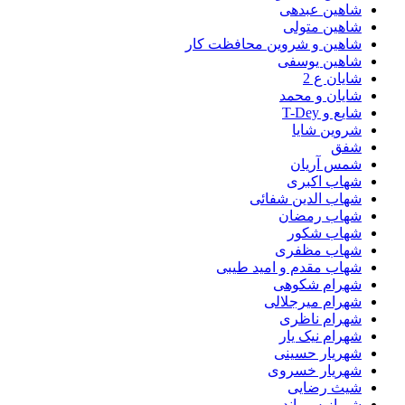
شاهین عبدهی
شاهین متولی
شاهین و شروین محافظت کار
شاهین یوسفی
شایان ع 2
شایان و محمد
شایع و T-Dey
شروین شایا
شفق
شمس آریان
شهاب اکبری
شهاب الدین شفائی
شهاب رمضان
شهاب شکور
شهاب مظفری
شهاب مقدم و امید طیبی
شهرام شکوهی
شهرام میرجلالی
شهرام ناظری
شهرام نیک یار
شهریار حسینی
شهریار خسروی
شیث رضایی
شیرازیس باند