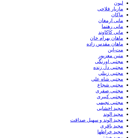
لیون
مازیار فلاحی
ماکان
مانی ارمغان
مانی رهنما
مانی کاکاوند
ماهان بهرام خان
ماهان مقدس زاده
مت-این
متین معزپور
مجتبی اورنگی
مجتبی دل زنده
مجتبی زینلی
مجتبی شاه علی
مجتبی شجاع
مجتبی صفری
مجتبی کبیری
مجتبی نجیمی
مجید اخشابی
مجید الوند‎
مجید الوند و سهیل صداقت
مجید باقری
مجید خراطها
مجید خشتی