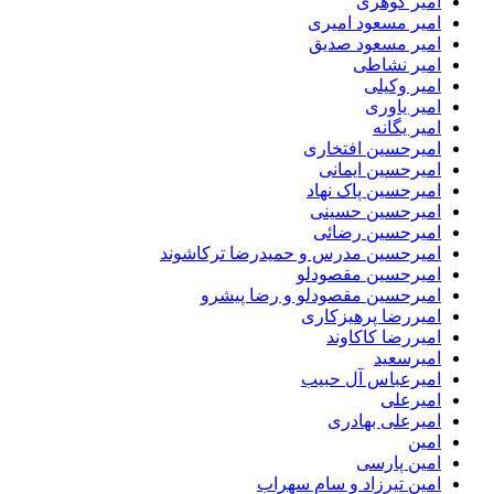
امیر گوهری
امیر مسعود امیری
امیر مسعود صدیق
امیر نشاطی
امیر وکیلی
امیر یاوری
امیر یگانه
امیرحسین افتخاری
امیرحسین ایمانی
امیرحسین پاک نهاد
امیرحسین حسینی
امیرحسین رضائی
امیرحسین مدرس و حمیدرضا ترکاشوند
امیرحسین مقصودلو
امیرحسین مقصودلو و رضا پیشرو
امیررضا پرهیزکاری
امیررضا کاکاوند
امیرسعید
امیرعباس آل حبیب
امیرعلی
امیرعلی بهادری
امین
امین پارسی
امین تیرزاد و سام سهراب