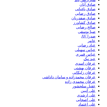
صادق آبان
صادق باغبانی
صادق رضایی
صادق صفدریان
صادق کشاورز
صالح رضایی
صبا یوسفی
صدرا AV
عامر
عباد رضایی
عباس سهیلی
عباس قمری
عبد نیک
عرفان اسدی
عرفان بهشتی
عرفان زلیکانی
عرفان محمدزاده و سامان داداشی
عرفان محمدی زاده
عقیل سلحشور
علی آتبین
علی ارشدی
علی اصحابی
علی اعتماد