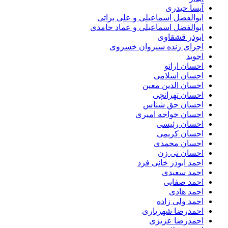
آیسا حیدری
ابوالفضل اسماعیلی و علی براتی
ابوالفضل اسماعیلی و عماد حامدی
ابوذر قشقاوی
اجرای زنده سیروان خسروی
اجوید
احسان اراتو
احسان اسلامی
احسان الدین معین
احسان تهرانچی
احسان حق شناس
احسان خواجه امیری
احسان رئیسی
احسان کریمی
احسان محمدی
احسان نی زن
احمد ابوذر خانی فرد
احمد سعیدی
احمد صفایی
احمد هادی
احمد ولی زاده
احمدرضا شهریاری
احمدرضا عزیزی