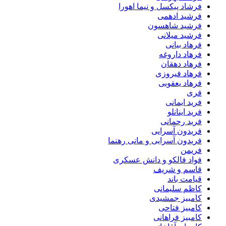
فرشاد پیکسل و نیما اهورا
فرشید ادهمی
فرشید شاهسون
فرشید میلانی
فرهاد بیانی
فرهاد داروغه
فرهاد دهقان
فرهاد فیروزی
فرهاد یعقوبی
فری
فرید ایمانی
فرید اینانلو
فرید رحمانی
فریدون آسرایی
فریدون آسرایی و مانی رهنما
فریمن
فواد فالکو و دانش عسکری
قاسم و شریف
قیامت باند
کاظم سلیمانی
کامبیز جمشیدی
کامبیز فتاحی
کامبیز فراهانی