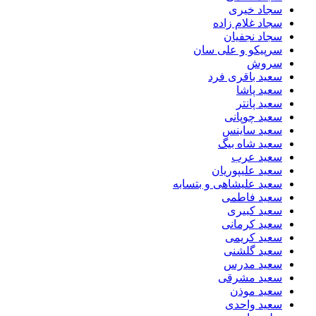
سجاد خیری
سجاد غلام زاده
سجاد نجفیان
سرپیکو و علی سان
سروش
سعید باقری فرد
سعید پاشا
سعید پانتر
سعید چوپانی
سعید ساینس
سعید شاه بیگ
سعید عرب
سعید علیپوریان
سعید علیشاهی و بتسابه
سعید فاطمی
سعید کبیری
سعید کرمانی
سعید کریمی
سعید گلشنی
سعید مدرس
سعید مشرقی
سعید موذن
سعید واحدی