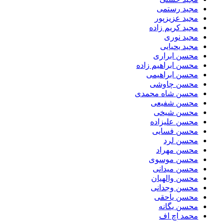
مجید رستمی
مجید عزیزپور
مجید کریم زاده
مجید نوری
مجید یحیایی
محسن ابراری
محسن ابراهیم زاده
محسن ابراهیمی
محسن چاوشی
محسن شاه محمدی
محسن شفیعی
محسن شیخی
محسن علیزاده
محسن فسایی
محسن لرد
محسن مهراد
محسن موسوی
محسن میدانی
محسن والهیان
محسن وجدانی
محسن یاحقی
محسن یگانه
محمد اچ اف