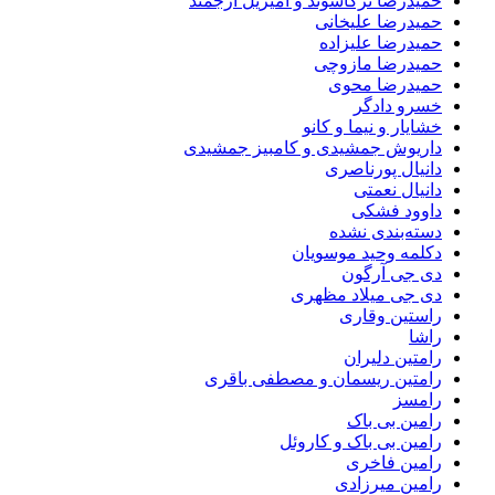
حمیدرضا ترکاشوند و امیریل ارجمند
حمیدرضا علیخانی
حمیدرضا علیزاده
حمیدرضا مازوچی
حمیدرضا محوی
خسرو دادگر
خشایار و نیما و کانو
داریوش جمشیدی و کامبیز جمشیدی
دانیال پورناصری
دانیال نعمتی
داوود فشکی
دسته‌بندی نشده
دکلمه وحید موسویان
دی جی آرگون
دی جی میلاد مظهری
راستین وقاری
راشا
رامتین دلیران
رامتین ریسمان و مصطفی باقری
رامسز
رامین بی باک
رامین بی باک و کاروئل
رامین فاخری
رامین میرزادی