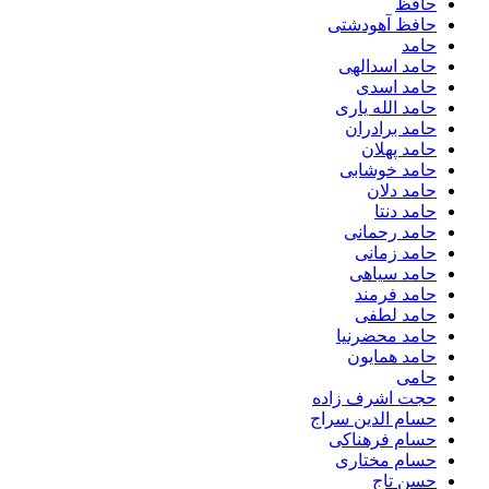
حافظ
حافظ آهودشتی
حامد
حامد اسدالهی
حامد اسدی
حامد الله یاری
حامد برادران
حامد پهلان
حامد خوشابی
حامد دلان
حامد دنتا
حامد رحمانی
حامد زمانی
حامد سیاهی
حامد فرمند
حامد لطفی
حامد محضرنیا
حامد همایون
حامی
حجت اشرف زاده
حسام الدین سراج
حسام فرهناکی
حسام مختاری
حسن تاج