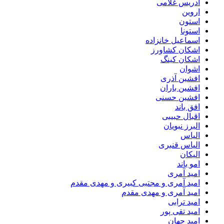
ادریس غلامی
اروین
استون
استونا
اسماعیل خانزاده
اشکان کشاورز
اشکان کینگ
اشوان
افشین آذری
افشین باران
افشین حسنی
افق باند
اقبال حبیبی
البرز نبویان
الیاس
الیاس قنبرى
الیکان
امو باند
امید آمری
امید آمری و مجتبی کبیری و مهدى مقدم
امید آمری و مهدی مقدم
امید ترابی
امید تقی پور
امید جهان