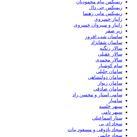
ریمیکس پیام محمودیان
ریمیکس جی دال
ریمیکس مانی رهنما
زانیار خسروی
زانیار و سیروان خسروی
زیر صفر
ساسان شب افروز
ساسان شفانژاد
سالار زنگنه
سالار عقیلی
سالار محمدی
سام کوشیار
سامان جلیلی
سامان دولتشاهی
سامان زیوار
سامان صادقی
سامی استار و محسن راد
سامیار
سپهر خلسه
سپهر نامی
ستار اسماعیلی
سجاد ای بی
سجاد باذوقی و مسعود بیات
سجاد حاتمی