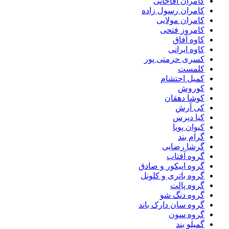
کامران آقاخانی
کامران رسول زاده
کامران مولایی
کامروز فتحی
کاوه آفاق
کاوه ایرانی
کسری حرمتی پور
کلمست
کمیل احتشام
کوروش
کوشا دهقان
کی آرش
کیا دپرس
کیوان پویا
گرام بند
گرشا رضایی
گروه آفتاب
گروه اپیکور و صادق
گروه باتری و کلونل
گروه پالت
گروه دنگ شو
گروه سان دارک باند
گروه سون
گمیلو بند