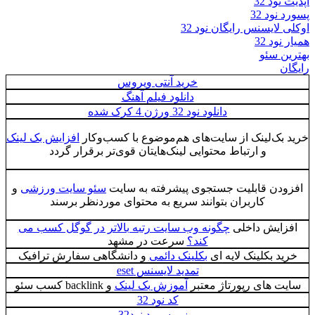
آپدیت نود 32
پسورد نود 32
اوکلی لایسنس رایگان نود 32
همیار نود 32
بهترین سئو
رایگان
خرید آنتی ویروس
دانلود فیلم آهنگ
دانلود نود 32 ورژن 4 کرک شده
خرید بک‌لینک از سایت‌های هم‌موضوع با کسب‌وکار
افزایش بک لینک
و ارتباط محتوایی لینک‌هایتان قوی‌تر برقرار گردد
افزودن قابلیت جستجوی پیشرفته به سایت
سئو سایت ورزشی
و
کاربران بتوانند سریع به محتوای موردنظر برسند
افزایش داخلی
چگونه وب سایت رتبه بالاتر در گوگل کسب می
کند؟
سرعت در مشهد
خرید بکلینک لایه ای
بکلینک دائمی
و دانشگاهی سفارش ترافیک
تمدید لایسنس eset
سایت های رپورتاژ معتبر
آموزش بک لینک
و backlink کسب سئو
کد نود 32
یوزر پسورد نود32