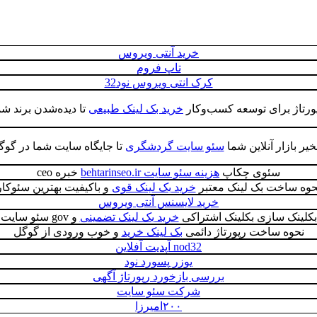
خرید آنتی ویروس
تاپ فروم
کرک انتی ویروس نود32
پورتاژ برای توسعه کسب‌وکار
خرید بک لینک طبیعی
تا دیده‌شدن برند شم
یر بازار آنلاین شما
سئو سایت گردشگری
تا جایگاه سایت شما در گوگ
سئوی چکاپ
هزینه سئو سایت behtarinseo.ir
خبره ceo
حوه ساخت بک لینک معتبر
خرید بک لینک قوی
و باکیفیت بهترین سئوکار
خرید لایسنس آنتی ویروس
بکلینک سازی بکلینک اشتراکی
خرید بک لینک تضمینی
و gov سئو سایت
نحوه ساخت رپورتاژ دائمی
بک لینک خرید
و خوب ورودی از گوگل
nod32 آپدیت آفلاین
یوزر پسورد نود
بررسی بازخورد رپورتاژ آگهی
شرکت سئو سایت
۲۰۰امیرزا