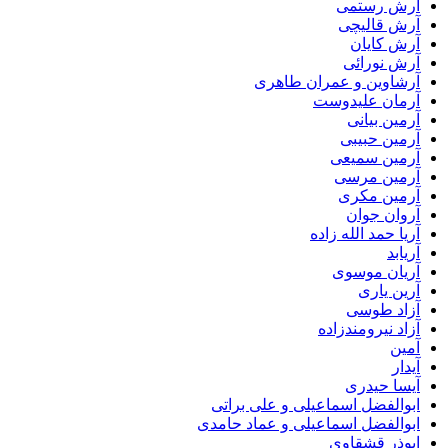
آرش رستمی
آرش قالیچی
آرش کایان
آرش نورائی
آرشاوین و عمران طاهری
آرمان علیدوست
آرمین بیانی
آرمین حبیبی
آرمین سمیعی
آرمین مرسی
آرمین مکری
آروان جوان
آریا حمد الله زاده
آریابد
آریان موسوی
آرین یاری
آزاد طوسی
آزاد نیرومندزاده
آمین
آیدار
آیسا حیدری
ابوالفضل اسماعیلی و علی براتی
ابوالفضل اسماعیلی و عماد حامدی
ابوذر قشقاوی