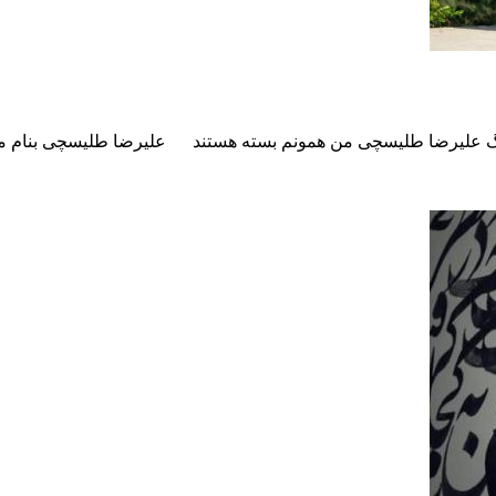
گ علیرضا طلیسچی من همونم
بسته هستند