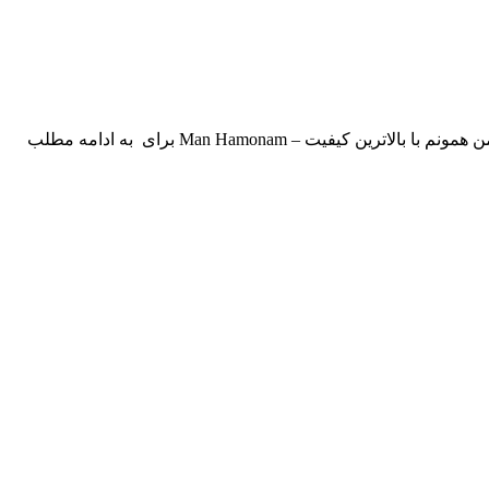
علیرضا طلیسچی بنام من همونم با بالاترین کیفیت – Man Hamonam برای به ادامه مطلب