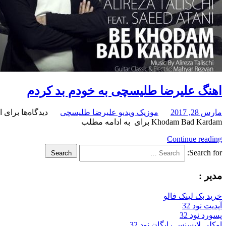
اهنگ علیرضا طلیسچی به خودم بد کردم
مارس 28, 2017
موزیک ویدیو علیرضا طلیسچی
دیدگاه‌ها
برای ا
Khodam Bad Kardam برای به ادامه مطلب
Continue reading
Search for:
Search
مدیر :
خرید بک لینک فالو
آپدیت نود 32
پسورد نود 32
اوکلی لایسنس رایگان نود 32