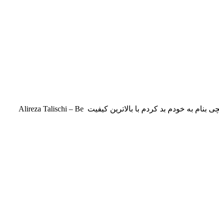
علیرضا طلیسچی بنام به خودم بد کردم با بالاترین کیفیت Alireza Talischi – Be