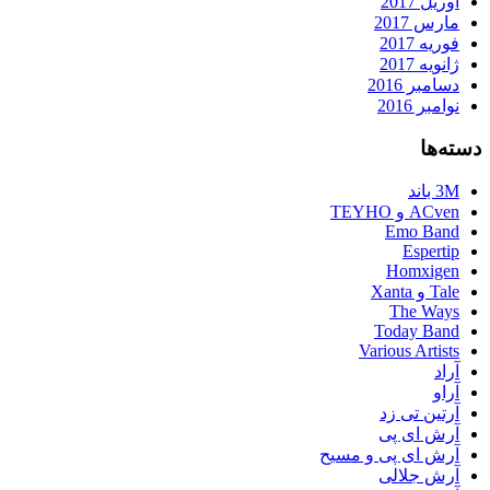
آوریل 2017
مارس 2017
فوریه 2017
ژانویه 2017
دسامبر 2016
نوامبر 2016
دسته‌ها
3M باند
ACven و TEYHO
Emo Band
Espertip
Homxigen
Tale و Xanta
The Ways
Today Band
Various Artists
آراد
آراو
آرتین تی زد
آرش ای پی
آرش ای پی و مسیح
آرش جلالی