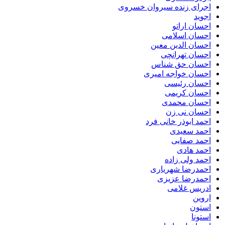
اجرای زنده سیروان خسروی
اجوید
احسان اراتو
احسان اسلامی
احسان الدین معین
احسان تهرانچی
احسان حق شناس
احسان خواجه امیری
احسان رئیسی
احسان کریمی
احسان محمدی
احسان نی زن
احمد ابوذر خانی فرد
احمد سعیدی
احمد صفایی
احمد هادی
احمد ولی زاده
احمدرضا شهریاری
احمدرضا عزیزی
ادریس غلامی
اروین
استون
استونا