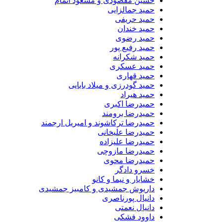
حسین مقصودی و مسعود اتمام
حمید جمالزایی
حمید حریفی
حمید خندان
حمید رضوی
حمید رفیع پور
حمید شکرانه
حمید عسکری
حمید قهاری
حمید گودرزی و میلاد بابایی
حمید هیراد
حمیدرضا اکبری
حمیدرضا برومند
حمیدرضا ترکاشوند و امیریل ارجمند
حمیدرضا علیخانی
حمیدرضا علیزاده
حمیدرضا مازوچی
حمیدرضا محوی
خسرو دادگر
خشایار و نیما و کانو
داریوش جمشیدی و کامبیز جمشیدی
دانیال پورناصری
دانیال نعمتی
داوود فشکی