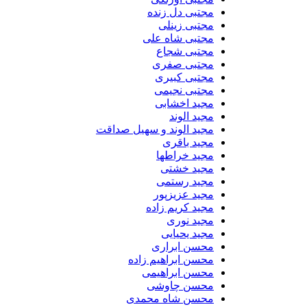
مجتبی دل زنده
مجتبی زینلی
مجتبی شاه علی
مجتبی شجاع
مجتبی صفری
مجتبی کبیری
مجتبی نجیمی
مجید اخشابی
مجید الوند‎
مجید الوند و سهیل صداقت
مجید باقری
مجید خراطها
مجید خشتی
مجید رستمی
مجید عزیزپور
مجید کریم زاده
مجید نوری
مجید یحیایی
محسن ابراری
محسن ابراهیم زاده
محسن ابراهیمی
محسن چاوشی
محسن شاه محمدی