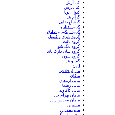
کی آرش
کیا دپرس
کیوان پویا
گرام بند
گرشا رضایی
گروه آفتاب
گروه اپیکور و صادق
گروه باتری و کلونل
گروه پالت
گروه دنگ شو
گروه سان دارک باند
گروه سون
گمیلو بند
لیون
مازیار فلاحی
ماکان
مانی ارمغان
مانی رهنما
مانی کاکاوند
ماهان بهرام خان
ماهان مقدس زاده
مت-این
متین معزپور
مجتبی اورنگی