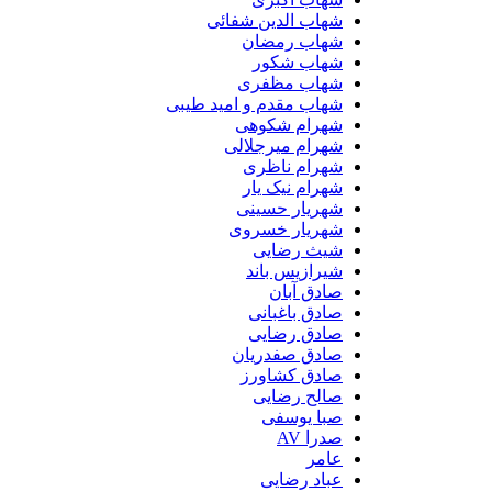
شهاب الدین شفائی
شهاب رمضان
شهاب شکور
شهاب مظفری
شهاب مقدم و امید طیبی
شهرام شکوهی
شهرام میرجلالی
شهرام ناظری
شهرام نیک یار
شهریار حسینی
شهریار خسروی
شیث رضایی
شیرازیس باند
صادق آبان
صادق باغبانی
صادق رضایی
صادق صفدریان
صادق کشاورز
صالح رضایی
صبا یوسفی
صدرا AV
عامر
عباد رضایی