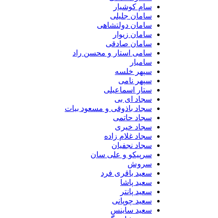
سام کوشیار
سامان جلیلی
سامان دولتشاهی
سامان زیوار
سامان صادقی
سامی استار و محسن راد
سامیار
سپهر خلسه
سپهر نامی
ستار اسماعیلی
سجاد ای بی
سجاد باذوقی و مسعود بیات
سجاد حاتمی
سجاد خیری
سجاد غلام زاده
سجاد نجفیان
سرپیکو و علی سان
سروش
سعید باقری فرد
سعید پاشا
سعید پانتر
سعید چوپانی
سعید ساینس