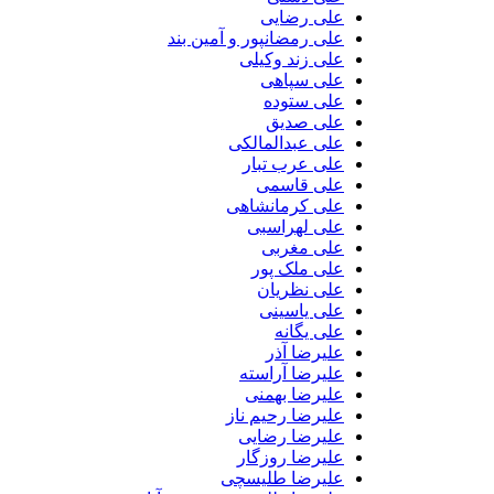
علی رضایی
علی رمضانپور و آمین بند
علی زند وکیلی
علی سپاهی
علی ستوده
علی صدیق
علی عبدالمالکی
علی عرب تبار
علی قاسمی
علی کرمانشاهی
علی لهراسبی
علی مغربی
علی ملک پور
علی نظریان
علی یاسینی
علی یگانه
علیرضا آذر
علیرضا آراسته
علیرضا بهمنی
علیرضا رحیم ناز
علیرضا رضایی
علیرضا روزگار
علیرضا طلیسچی