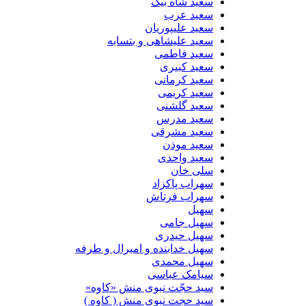
سعید شاه بیگ
سعید عرب
سعید علیپوریان
سعید علیشاهی و بتسابه
سعید فاطمی
سعید کبیری
سعید کرمانی
سعید کریمی
سعید گلشنی
سعید مدرس
سعید مشرقی
سعید موذن
سعید واحدی
سلی خان
سهراب پاکزاد
سهراب فرتاش
سهیل
سهیل جامی
سهیل حیدری
سهیل خدابنده و امیرال و طرفه
سهیل محمدی
سیامک عباسی
سید حجّت نبوی منش «کاوه»
سید حجت نبوی منش ( کاوه )