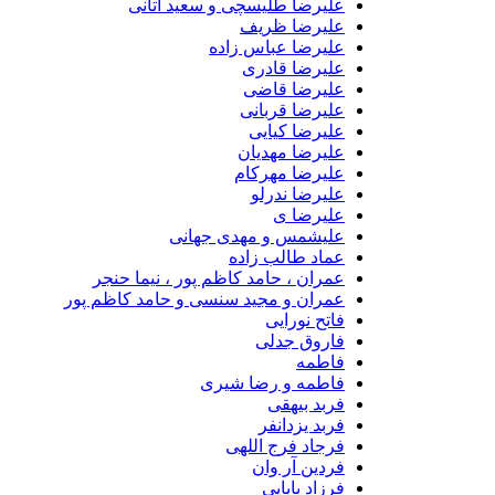
علیرضا طلیسچی و سعید آتانی
علیرضا ظریف
علیرضا عباس زاده
علیرضا قادری
علیرضا قاضی
علیرضا قربانی
علیرضا کیایی
علیرضا مهدیان
علیرضا مهرکام
علیرضا ندرلو
علیرضا ی
علیشمس و مهدی جهانی
عماد طالب زاده
عمران ، حامد کاظم پور ، نیما حنجر
عمران و مجید سنسی و حامد کاظم پور
فاتح نورایی
فاروق جدلی
فاطمه
فاطمه و رضا شیری
فربد بیهقی
فربد یزدانفر
فرجاد فرج اللهی
فردین آر وان
فرزاد بابایی