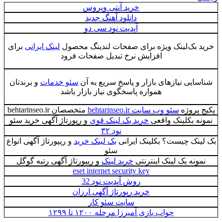
خرید آنتی ویروس
دانلود آهنگ جدید
آپدیت نود سی دو
 بک‌لینک ویژه برای صفحات لندینگ محصول
لینک ایرانی
برای
افزایش نرخ تبدیل صفحات فرود
ایی نیازهای بازار و پاسخ سریع به آن
سئو خدمات
و برندتان
همواره پاسخگوی نیاز بازار باشد
 پروژه
سئو وب سایت behtarinseo.ir
متخصصان behtarinseo.ir
نه بکلینک واقعی
خرید بک لینک قوی
و رپورتاژ آگهی خرید سئو
نود ۳۲
ینک چیست؟ بکلینک ایرانی
بک لینک خرید
و ریپورتاژ آگهی انواع
سئو
ونه بک لینک اینترنتی
خرید لینک
و ریپورتاژ آگهی رتبه گوگل
eset internet security key
روش آپدیت نود 32
خرید رپورتاژ آگهی ارزان
سایت سئو کار
جواب بازی آمیرزا مرحله ۱۲۰۰ تا ۱۲۹۹