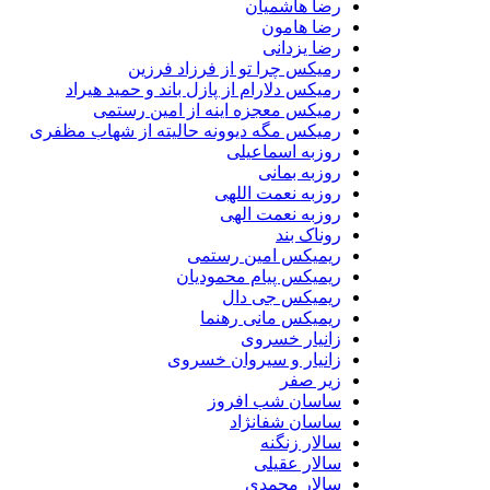
رضا هاشمیان
رضا هامون
رضا یزدانی
رمیکس چرا تو از فرزاد فرزین
رمیکس دلارام از پازل باند و حمید هیراد
رمیکس معجزه اینه از امین رستمی
رمیکس مگه دیوونه حالیته از شهاب مظفری
روزبه اسماعیلی
روزبه بمانی
روزبه نعمت اللهی
روزبه نعمت الهی
روناک بند
ریمیکس امین رستمی
ریمیکس پیام محمودیان
ریمیکس جی دال
ریمیکس مانی رهنما
زانیار خسروی
زانیار و سیروان خسروی
زیر صفر
ساسان شب افروز
ساسان شفانژاد
سالار زنگنه
سالار عقیلی
سالار محمدی