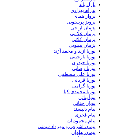
پازل باند
پدرام بهزادی
پرواز همای
پرویز پرستویی
پژمان آر جی
پژمان غلامی
پژمان کلانی
پژمان مینویی
پوریا آژند و محمد آژند
پوریا بارجینی
پوریا حیدری
پوریا رضایی
پوریا علی مصطفی
پوریا قربانی
پوریا گرامی
پوریا محمدی کیا
پویا بیاتی
پویان جناتی
پیام دلپسند
پیام فخری
پیام محمودیان
پیمان اشرفی و مهرداد قیمنی
پیمان پهلوان