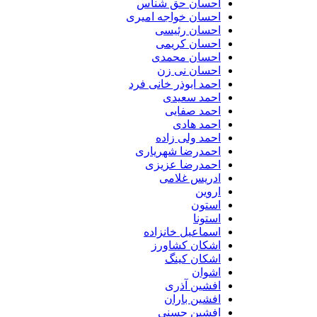
احسان حق شناس
احسان خواجه امیری
احسان رئیسی
احسان کریمی
احسان محمدی
احسان نی زن
احمد ابوذر خانی فرد
احمد سعیدی
احمد صفایی
احمد هادی
احمد ولی زاده
احمدرضا شهریاری
احمدرضا عزیزی
ادریس غلامی
اروین
استون
استونا
اسماعیل خانزاده
اشکان کشاورز
اشکان کینگ
اشوان
افشین آذری
افشین باران
افشین حسنی