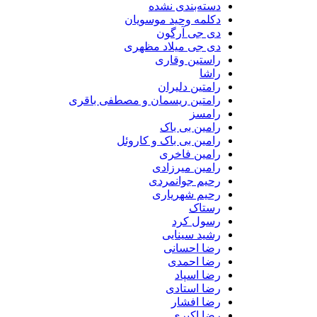
دسته‌بندی نشده
دکلمه وحید موسویان
دی جی آرگون
دی جی میلاد مظهری
راستین وقاری
راشا
رامتین دلیران
رامتین ریسمان و مصطفی باقری
رامسز
رامین بی باک
رامین بی باک و کاروئل
رامین فاخری
رامین میرزادی
رحیم جوانمردی
رحیم شهریاری
رستاک
رسول کرد
رشید سینایی
رضا احسانی
رضا احمدی
رضا اسپاد
رضا استادی
رضا افشار
رضا اکبری