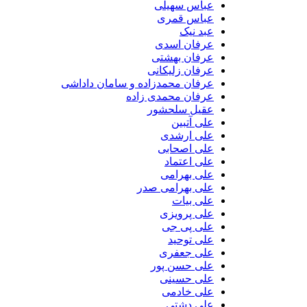
عباس سهیلی
عباس قمری
عبد نیک
عرفان اسدی
عرفان بهشتی
عرفان زلیکانی
عرفان محمدزاده و سامان داداشی
عرفان محمدی زاده
عقیل سلحشور
علی آتبین
علی ارشدی
علی اصحابی
علی اعتماد
علی بهرامی
علی بهرامی صدر
علی بیات
علی پرویزی
علی پی جی
علی توحید
علی جعفری
علی حسن پور
علی حسینی
علی خادمی
علی دشتی