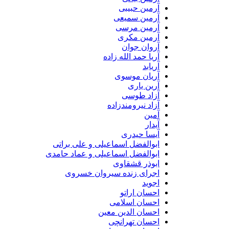
آرمین حبیبی
آرمین سمیعی
آرمین مرسی
آرمین مکری
آروان جوان
آریا حمد الله زاده
آریابد
آریان موسوی
آرین یاری
آزاد طوسی
آزاد نیرومندزاده
آمین
آیدار
آیسا حیدری
ابوالفضل اسماعیلی و علی براتی
ابوالفضل اسماعیلی و عماد حامدی
ابوذر قشقاوی
اجرای زنده سیروان خسروی
اجوید
احسان اراتو
احسان اسلامی
احسان الدین معین
احسان تهرانچی