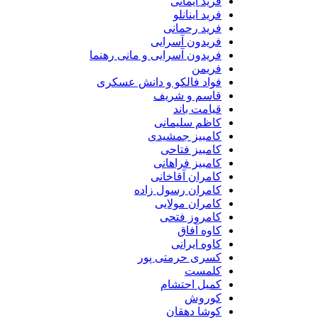
فرید ایمانی
فرید اینانلو
فرید رحمانی
فریدون آسرایی
فریدون آسرایی و مانی رهنما
فریمن
فواد فالکو و دانش عسکری
قاسم و شریف
قیامت باند
کاظم سلیمانی
کامبیز جمشیدی
کامبیز فتاحی
کامبیز فراهانی
کامران آقاخانی
کامران رسول زاده
کامران مولایی
کامروز فتحی
کاوه آفاق
کاوه ایرانی
کسری حرمتی پور
کلمست
کمیل احتشام
کوروش
کوشا دهقان