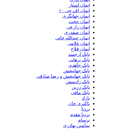
ایمان استار
ایمان اف جی ۱۰
ایمان جهانگری
ایمان حجت
ایمان زارعی
ایمان صفدری
ایمان عبدالله خانی
ایمان غلامی
ایمان فلاح
بابک ارجمند
بابک برهانی
بابک جاهدی
بابک جهانبخش
بابک جهانبخش و رضا صادقی
بابک رادمنش
بابک زرین
بابک مافی
باراد
باکتری خان
بردیا
بردیا مقدم
برسام
بنیامین بهادری