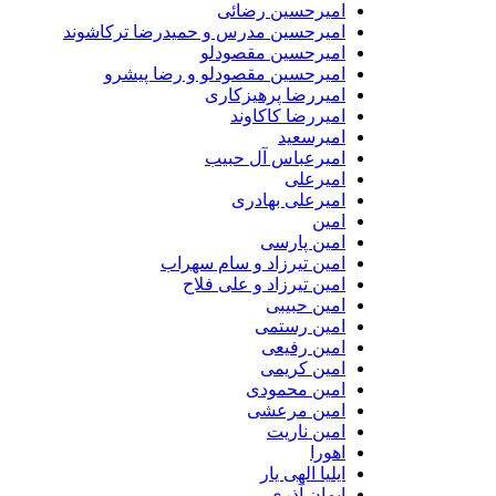
امیرحسین رضائی
امیرحسین مدرس و حمیدرضا ترکاشوند
امیرحسین مقصودلو
امیرحسین مقصودلو و رضا پیشرو
امیررضا پرهیزکاری
امیررضا کاکاوند
امیرسعید
امیرعباس آل حبیب
امیرعلی
امیرعلی بهادری
امین
امین پارسی
امین تیرزاد و سام سهراب
امین تیرزاد و علی فلاح
امین حبیبی
امین رستمی
امین رفیعی
امین کریمی
امین محمودی
امین مرعشی
امین ناریت
اهورا
ایلیا الهی یار
ایمان آذری