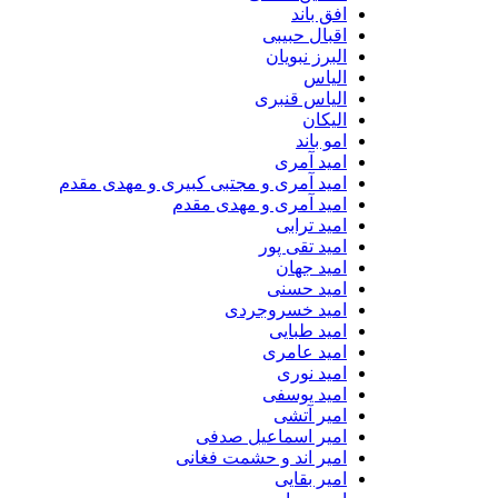
افق باند
اقبال حبیبی
البرز نبویان
الیاس
الیاس قنبرى
الیکان
امو باند
امید آمری
امید آمری و مجتبی کبیری و مهدى مقدم
امید آمری و مهدی مقدم
امید ترابی
امید تقی پور
امید جهان
امید حسنی
امید خسروجردی
امید طبایی
امید عامری
امید نوری
امید یوسفی
امیر آتشی
امیر اسماعیل صدفی
امیر اند و حشمت فغانی
امیر بقایی