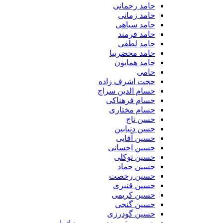
حامد رحمانی
حامد زمانی
حامد سیاهی
حامد فرمند
حامد لطفی
حامد محضرنیا
حامد همایون
حامی
حجت اشرف زاده
حسام الدین سراج
حسام فرهناکی
حسام مختاری
حسن تاج
حسن دنیابین
حسین آقایی
حسین احسانی
حسین توکلی
حسین حماد
حسین رخصت
حسین قنبری
حسین کریمی
حسین گنجی
حسین گودرزی