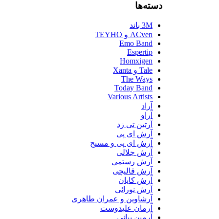
دسته‌ها
3M باند
ACven و TEYHO
Emo Band
Espertip
Homxigen
Tale و Xanta
The Ways
Today Band
Various Artists
آراد
آراو
آرتین تی زد
آرش ای پی
آرش ای پی و مسیح
آرش جلالی
آرش رستمی
آرش قالیچی
آرش کایان
آرش نورائی
آرشاوین و عمران طاهری
آرمان علیدوست
آرمین بیانی