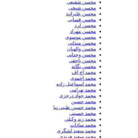
محسن شفیعی
محسن شیخی
محسن علیزاده
محسن فسایی
محسن لرد
محسن مهراد
محسن موسوی
محسن میدانی
محسن والهیان
محسن وجدانی
محسن یاحقی
محسن یگانه
محمد اچ اف
محمد احمدی
محمد اسماعیل زاده
محمد بهرامی
محمد جواد درجزی
محمد حسین
محمد حسین طیبی نیا
محمد حسینی
محمد زند وکیلی
محمد سادات
محمد سعید لشگری
محمد سعید هرندی