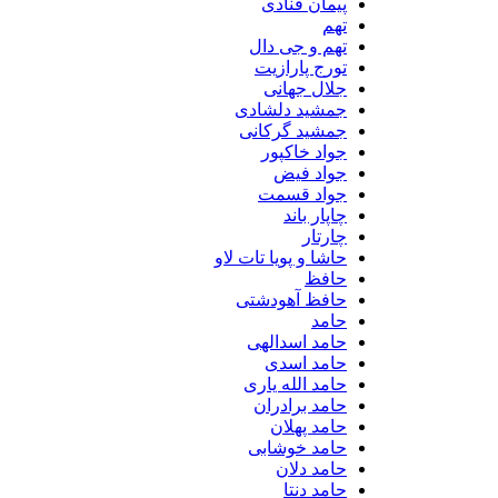
پیمان قنادی
تهم
تهم و جی دال
تورج پارازیت
جلال جهانی
جمشید دلشادی
جمشید گرکانی
جواد خاکپور
جواد فیض
جواد قسمت
چاپار باند
چارتار
حاشا و پویا تات لاو
حافظ
حافظ آهودشتی
حامد
حامد اسدالهی
حامد اسدی
حامد الله یاری
حامد برادران
حامد پهلان
حامد خوشابی
حامد دلان
حامد دنتا