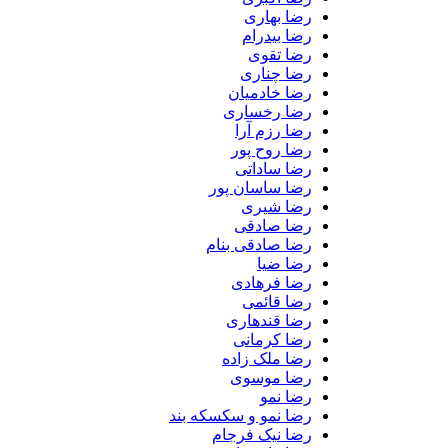
رضا بهاری
رضا بیدرام
رضا تقوی
رضا چناری
رضا خادمیان
رضا رخساری
رضا رزم آرا
رضا روح پور
رضا ساداتی
رضا ساسان پور
رضا شیری
رضا صادقی
رضا صادقی بنام
رضا ضیا
رضا فرهادی
رضا قائمی
رضا قندهاری
رضا کرمانی
رضا ملک زاده
رضا موسوی
رضا نمو
رضا نمو و سکسکه بند
رضا نیک فرجام