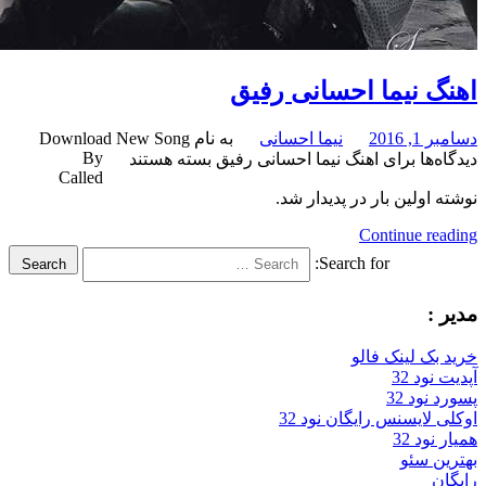
گ نیما احسانی رفیق
 2016
نیما احسانی
به نام Download New Song
By
‌ها
برای اهنگ نیما احسانی رفیق
بسته هستند
Called
 اولین بار در پدیدار شد.
Continue re
Search for:
Search
:
بک لینک فالو
ود 32
نود 32
 لایسنس رایگان نود 32
ود 32
ن سئو
ن