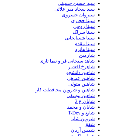
سید حسین حسینى
سید سجاد میر علائی
سیروان خسروی
سینا حجازی
سینا روحی
سینا سرلک
سینا شعبانخانی
سینا مقدم
سینا هاترد
شارمین
شاهد سبحانی فر و نیما تاری
شاهرخ افشار
شاهین دانشجو
شاهین عبدهی
شاهین متولی
شاهین و شروین محافظت کار
شاهین یوسفی
شایان ع 2
شایان و محمد
شایع و T-Dey
شروین شایا
شفق
شمس آریان
شهاب اکبری