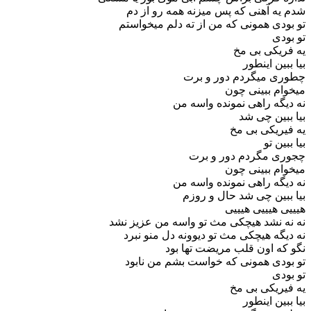
ه آهنی که پس میزنه همه رو از دم
دی همونی که من از ته دلم میخواستم
دی
یکی بی مخ
ین اینطور
ی میگردم دور و برت
م ببینی چون
گه راهی نمونده واسه من
بین چی شد
ریکی بی مخ
ین تو
ی م
گردم دور و برت
م ببینی چون
گه راهی نمونده واسه من
بین چی شد حال و روزم
 هیییی هیییی
 نشد هیچکی مث تو واسه من عزیز نشد
گه هیچکی مث تو دیوونه دل منو نبرد
ه اون قلب مریضت تها بود
دی همونی که خواست بشم من نابود
دی
ریکی بی مخ
ین اینطور