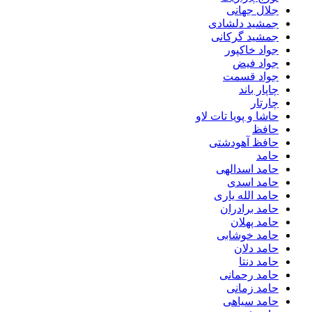
جلال جهانی
جمشید دلشادی
جمشید گرکانی
جواد خاکپور
جواد فیض
جواد قسمت
چاپار باند
چارتار
حاشا و پویا تات لاو
حافظ
حافظ آهودشتی
حامد
حامد اسدالهی
حامد اسدی
حامد الله یاری
حامد برادران
حامد پهلان
حامد خوشابی
حامد دلان
حامد دنتا
حامد رحمانی
حامد زمانی
حامد سیاهی