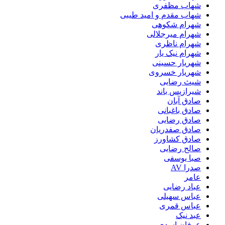
شهاب مظفری
شهاب مقدم و امید طیبی
شهرام شکوهی
شهرام میرجلالی
شهرام ناظری
شهرام نیک یار
شهریار حسینی
شهریار خسروی
شیث رضایی
شیرازیس باند
صادق آبان
صادق باغبانی
صادق رضایی
صادق صفدریان
صادق کشاورز
صالح رضایی
صبا یوسفی
صدرا AV
عامر
عباد رضایی
عباس سهیلی
عباس قمری
عبد نیک
عرفان اسدی