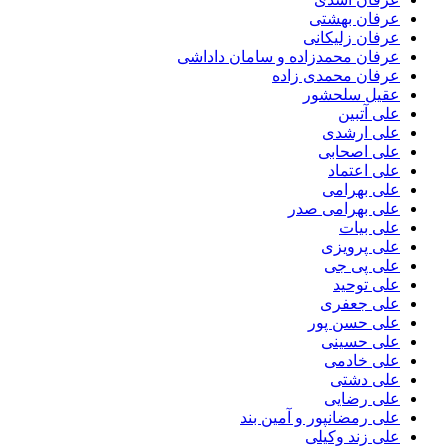
عرفان بهشتی
عرفان زلیکانی
عرفان محمدزاده و سامان داداشی
عرفان محمدی زاده
عقیل سلحشور
علی آتبین
علی ارشدی
علی اصحابی
علی اعتماد
علی بهرامی
علی بهرامی صدر
علی بیات
علی پرویزی
علی پی جی
علی توحید
علی جعفری
علی حسن پور
علی حسینی
علی خادمی
علی دشتی
علی رضایی
علی رمضانپور و آمین بند
علی زند وکیلی