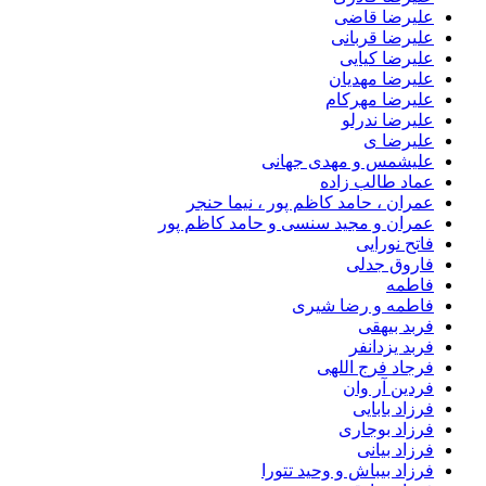
علیرضا قاضی
علیرضا قربانی
علیرضا کیایی
علیرضا مهدیان
علیرضا مهرکام
علیرضا ندرلو
علیرضا ی
علیشمس و مهدی جهانی
عماد طالب زاده
عمران ، حامد کاظم پور ، نیما حنجر
عمران و مجید سنسی و حامد کاظم پور
فاتح نورایی
فاروق جدلی
فاطمه
فاطمه و رضا شیری
فربد بیهقی
فربد یزدانفر
فرجاد فرج اللهی
فردین آر وان
فرزاد بابایی
فرزاد بوجاری
فرزاد بیانی
فرزاد بیباش و وحید تتورا