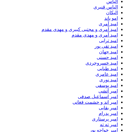
الیاس
الیاس قنبرى
الیکان
امو باند
امید آمری
امید آمری و مجتبی کبیری و مهدى مقدم
امید آمری و مهدی مقدم
امید ترابی
امید تقی پور
امید جهان
امید حسنی
امید خسروجردی
امید طبایی
امید عامری
امید نوری
امید یوسفی
امیر آتشی
امیر اسماعیل صدفی
امیر اند و حشمت فغانی
امیر بقایی
امیر پدرام
امیر پرستاری
امیر ته ته
امیر خواجه پور