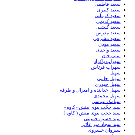
سعید فاطمی
سعید کبیری
سعید کرمانی
سعید کریمی
سعید گلشنی
سعید مدرس
سعید مشرقی
سعید موذن
سعید واحدی
سلی خان
سهراب پاکزاد
سهراب فرتاش
سهیل
سهیل جامی
سهیل حیدری
سهیل خدابنده و امیرال و طرفه
سهیل محمدی
سیامک عباسی
سید حجّت نبوی منش «کاوه»
سید حجت نبوی منش ( کاوه )
سید حسین حسینى
سید سجاد میر علائی
سیروان خسروی