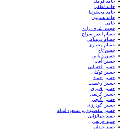
حامد فرمند
حامد لطفی
حامد محضرنیا
حامد همایون
حامی
حجت اشرف زاده
حسام الدین سراج
حسام فرهناکی
حسام مختاری
حسن تاج
حسن دنیابین
حسین آقایی
حسین احسانی
حسین توکلی
حسین حماد
حسین رخصت
حسین قنبری
حسین کریمی
حسین گنجی
حسین گودرزی
حسین مقصودی و مسعود اتمام
حمید جمالزایی
حمید حریفی
حمید خندان