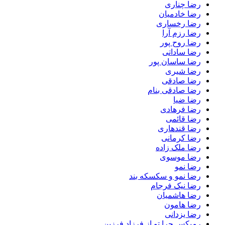
رضا چناری
رضا خادمیان
رضا رخساری
رضا رزم آرا
رضا روح پور
رضا ساداتی
رضا ساسان پور
رضا شیری
رضا صادقی
رضا صادقی بنام
رضا ضیا
رضا فرهادی
رضا قائمی
رضا قندهاری
رضا کرمانی
رضا ملک زاده
رضا موسوی
رضا نمو
رضا نمو و سکسکه بند
رضا نیک فرجام
رضا هاشمیان
رضا هامون
رضا یزدانی
رمیکس چرا تو از فرزاد فرزین