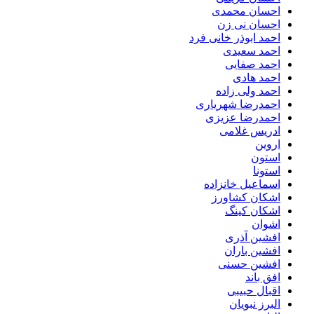
احسان محمدی
احسان نی زن
احمد ابوذر خانی فرد
احمد سعیدی
احمد صفایی
احمد هادی
احمد ولی زاده
احمدرضا شهریاری
احمدرضا عزیزی
ادریس غلامی
اروین
استون
استونا
اسماعیل خانزاده
اشکان کشاورز
اشکان کینگ
اشوان
افشین آذری
افشین باران
افشین حسنی
افق باند
اقبال حبیبی
البرز نبویان