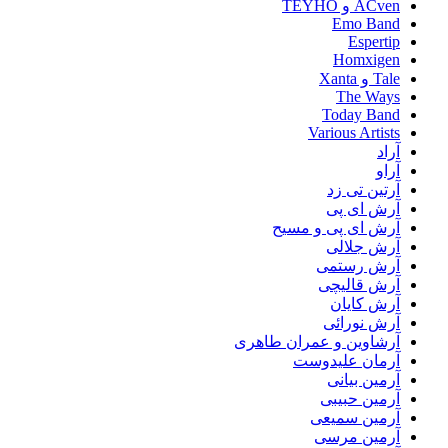
ACven و TEYHO
Emo Band
Espertip
Homxigen
Tale و Xanta
The Ways
Today Band
Various Artists
آراد
آراو
آرتین تی زد
آرش ای پی
آرش ای پی و مسیح
آرش جلالی
آرش رستمی
آرش قالیچی
آرش کایان
آرش نورائی
آرشاوین و عمران طاهری
آرمان علیدوست
آرمین بیانی
آرمین حبیبی
آرمین سمیعی
آرمین مرسی