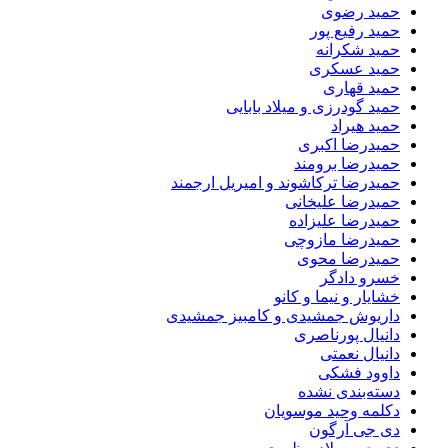
حمید رضوی
حمید رفیع پور
حمید شکرانه
حمید عسکری
حمید قهاری
حمید گودرزی و میلاد بابایی
حمید هیراد
حمیدرضا اکبری
حمیدرضا برومند
حمیدرضا ترکاشوند و امیریل ارجمند
حمیدرضا علیخانی
حمیدرضا علیزاده
حمیدرضا مازوچی
حمیدرضا محوی
خسرو دادگر
خشایار و نیما و کانو
داریوش جمشیدی و کامبیز جمشیدی
دانیال پورناصری
دانیال نعمتی
داوود فشکی
دسته‌بندی نشده
دکلمه وحید موسویان
دی جی آرگون