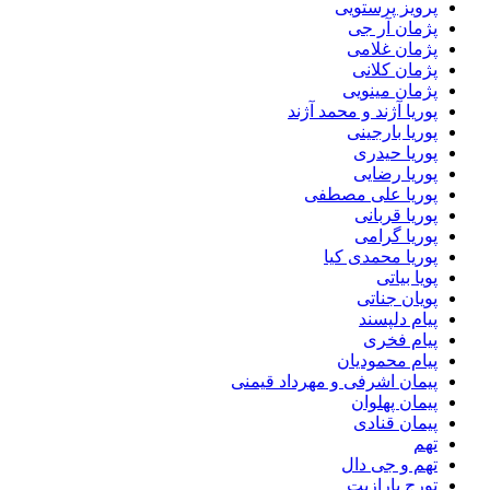
پرویز پرستویی
پژمان آر جی
پژمان غلامی
پژمان کلانی
پژمان مینویی
پوریا آژند و محمد آژند
پوریا بارجینی
پوریا حیدری
پوریا رضایی
پوریا علی مصطفی
پوریا قربانی
پوریا گرامی
پوریا محمدی کیا
پویا بیاتی
پویان جناتی
پیام دلپسند
پیام فخری
پیام محمودیان
پیمان اشرفی و مهرداد قیمنی
پیمان پهلوان
پیمان قنادی
تهم
تهم و جی دال
تورج پارازیت