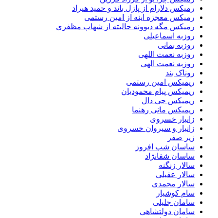
رمیکس دلارام از پازل باند و حمید هیراد
رمیکس معجزه اینه از امین رستمی
رمیکس مگه دیوونه حالیته از شهاب مظفری
روزبه اسماعیلی
روزبه بمانی
روزبه نعمت اللهی
روزبه نعمت الهی
روناک بند
ریمیکس امین رستمی
ریمیکس پیام محمودیان
ریمیکس جی دال
ریمیکس مانی رهنما
زانیار خسروی
زانیار و سیروان خسروی
زیر صفر
ساسان شب افروز
ساسان شفانژاد
سالار زنگنه
سالار عقیلی
سالار محمدی
سام کوشیار
سامان جلیلی
سامان دولتشاهی