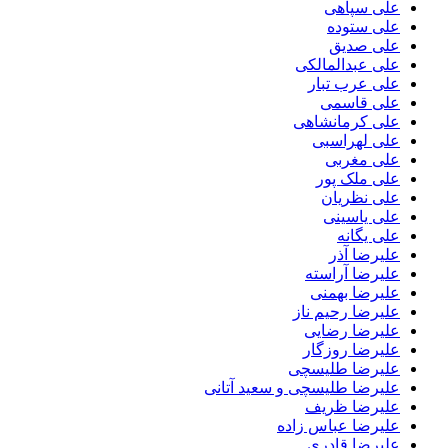
علی سپاهی
علی ستوده
علی صدیق
علی عبدالمالکی
علی عرب تبار
علی قاسمی
علی کرمانشاهی
علی لهراسبی
علی مغربی
علی ملک پور
علی نظریان
علی یاسینی
علی یگانه
علیرضا آذر
علیرضا آراسته
علیرضا بهمنی
علیرضا رحیم ناز
علیرضا رضایی
علیرضا روزگار
علیرضا طلیسچی
علیرضا طلیسچی و سعید آتانی
علیرضا ظریف
علیرضا عباس زاده
علیرضا قادری