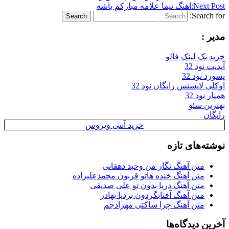
Next
اهنگ نیما علامه مبارکم باشه
Searc
Search
:
بک لینک فالو
ود 32
نود 32
 لایسنس رایگان نود 32
ود 32
ن سئو
ن
خرید آنتی ویروس
ه‌های تازه
متن آهنگ نگار من وحید دهقانی
متن آهنگ خنده هاتو قربون محمدعلیزاده
متن آهنگ دریا بدون تو علی صدیقی
متن آهنگ آفتابگردون بردیا بهادر
متن آهنگ چرا ساکتی مهرادجم
 دیدگاه‌ها