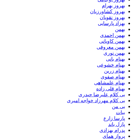
بهروز بهرام
بهروز کشاورزیان
بهروز نقویان
بهزاد پارسایی
بهمن
بهمن احمدی
بهمن کاویانی
بهمن معروفی
بهمن نوری
بهنام بانی
بهنام خشوعی
بهنام زرین
بهنام صفوی
بهنام علمشاهی
بهنام قلی زاده
بی کلام علیرضا حیدری
بی کلام مهرزاد خواجه امیری
بی من
بیات
پارسا زارع
پازل باند
پدرام بهزادی
پرواز همای