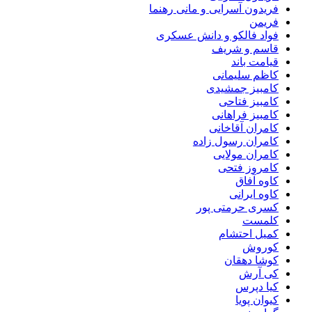
فریدون آسرایی و مانی رهنما
فریمن
فواد فالکو و دانش عسکری
قاسم و شریف
قیامت باند
کاظم سلیمانی
کامبیز جمشیدی
کامبیز فتاحی
کامبیز فراهانی
کامران آقاخانی
کامران رسول زاده
کامران مولایی
کامروز فتحی
کاوه آفاق
کاوه ایرانی
کسری حرمتی پور
کلمست
کمیل احتشام
کوروش
کوشا دهقان
کی آرش
کیا دپرس
کیوان پویا