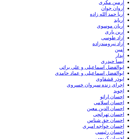
آرمین مکری
آروان جوان
آریا حمد الله زاده
آریابد
آریان موسوی
آرین یاری
آزاد طوسی
آزاد نیرومندزاده
آمین
آیدار
آیسا حیدری
ابوالفضل اسماعیلی و علی براتی
ابوالفضل اسماعیلی و عماد حامدی
ابوذر قشقاوی
اجرای زنده سیروان خسروی
اجوید
احسان اراتو
احسان اسلامی
احسان الدین معین
احسان تهرانچی
احسان حق شناس
احسان خواجه امیری
احسان رئیسی
احسان کریمی