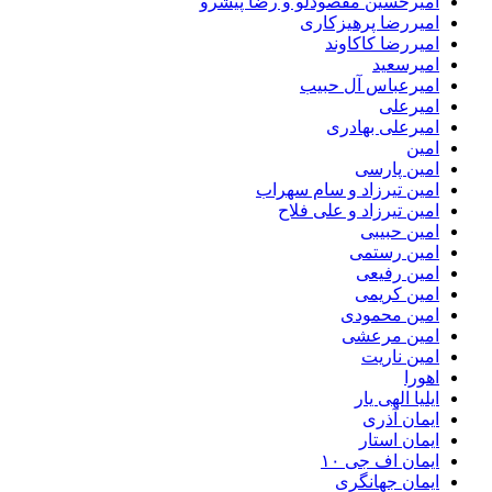
امیرحسین مقصودلو و رضا پیشرو
امیررضا پرهیزکاری
امیررضا کاکاوند
امیرسعید
امیرعباس آل حبیب
امیرعلی
امیرعلی بهادری
امین
امین پارسی
امین تیرزاد و سام سهراب
امین تیرزاد و علی فلاح
امین حبیبی
امین رستمی
امین رفیعی
امین کریمی
امین محمودی
امین مرعشی
امین ناریت
اهورا
ایلیا الهی یار
ایمان آذری
ایمان استار
ایمان اف جی ۱۰
ایمان جهانگری