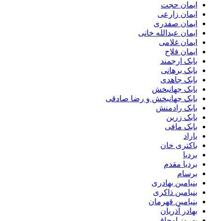
ایمان حجت
ایمان زارعی
ایمان صفدری
ایمان عبدالله خانی
ایمان غلامی
ایمان فلاح
بابک ارجمند
بابک برهانی
بابک جاهدی
بابک جهانبخش
بابک جهانبخش و رضا صادقی
بابک رادمنش
بابک زرین
بابک مافی
باراد
باکتری خان
بردیا
بردیا مقدم
برسام
بنیامین بهادری
بنیامین ذاکری
بنیامین قهرمان
بهادر آذریان
بهروز اوجاقی