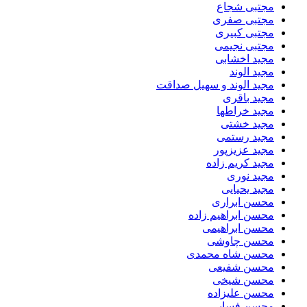
مجتبی شجاع
مجتبی صفری
مجتبی کبیری
مجتبی نجیمی
مجید اخشابی
مجید الوند‎
مجید الوند و سهیل صداقت
مجید باقری
مجید خراطها
مجید خشتی
مجید رستمی
مجید عزیزپور
مجید کریم زاده
مجید نوری
مجید یحیایی
محسن ابراری
محسن ابراهیم زاده
محسن ابراهیمی
محسن چاوشی
محسن شاه محمدی
محسن شفیعی
محسن شیخی
محسن علیزاده
محسن فسایی