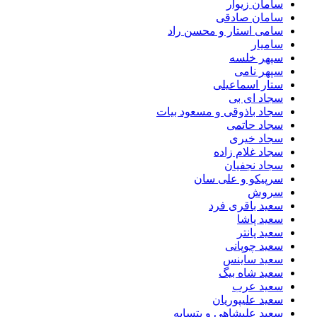
سامان زیوار
سامان صادقی
سامی استار و محسن راد
سامیار
سپهر خلسه
سپهر نامی
ستار اسماعیلی
سجاد ای بی
سجاد باذوقی و مسعود بیات
سجاد حاتمی
سجاد خیری
سجاد غلام زاده
سجاد نجفیان
سرپیکو و علی سان
سروش
سعید باقری فرد
سعید پاشا
سعید پانتر
سعید چوپانی
سعید ساینس
سعید شاه بیگ
سعید عرب
سعید علیپوریان
سعید علیشاهی و بتسابه