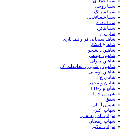
سینا حجازی
سینا روحی
سینا سرلک
سینا شعبانخانی
سینا مقدم
سینا هاترد
شارمین
شاهد سبحانی فر و نیما تاری
شاهرخ افشار
شاهین دانشجو
شاهین عبدهی
شاهین متولی
شاهین و شروین محافظت کار
شاهین یوسفی
شایان ع 2
شایان و محمد
شایع و T-Dey
شروین شایا
شفق
شمس آریان
شهاب اکبری
شهاب الدین شفائی
شهاب رمضان
شهاب شکور