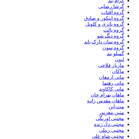
گرام بند
گرشا رضایی
گروه آفتاب
گروه اپیکور و صادق
گروه باتری و کلونل
گروه پالت
گروه دنگ شو
گروه سان دارک باند
گروه سون
گمیلو بند
لیون
مازیار فلاحی
ماکان
مانی ارمغان
مانی رهنما
مانی کاکاوند
ماهان بهرام خان
ماهان مقدس زاده
مت-این
متین معزپور
مجتبی اورنگی
مجتبی دل زنده
مجتبی زینلی
مجتبی شاه علی