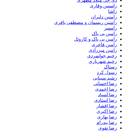
دی جی میلاد مظهری
راستین وقاری
راشا
رامتین دلیران
رامتین ریسمان و مصطفی باقری
رامسز
رامین بی باک
رامین بی باک و کاروئل
رامین فاخری
رامین میرزادی
رحیم جوانمردی
رحیم شهریاری
رستاک
رسول کرد
رشید سینایی
رضا احسانی
رضا احمدی
رضا اسپاد
رضا استادی
رضا افشار
رضا اکبری
رضا بهاری
رضا بیدرام
رضا تقوی