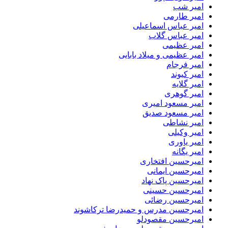
امیر شب
امیر طارمی
امیر عباس اسماعیلی
امیر عباس گلاب
امیر عظیمی
امیر عظیمی و میلاد بابایی
امیر فرجام
امیر کیوند
امیر گلایه
امیر گوهری
امیر مسعود امیری
امیر مسعود صدیق
امیر نشاطی
امیر وکیلی
امیر یاوری
امیر یگانه
امیرحسین افتخاری
امیرحسین ایمانی
امیرحسین پاک نهاد
امیرحسین حسینی
امیرحسین رضائی
امیرحسین مدرس و حمیدرضا ترکاشوند
امیرحسین مقصودلو