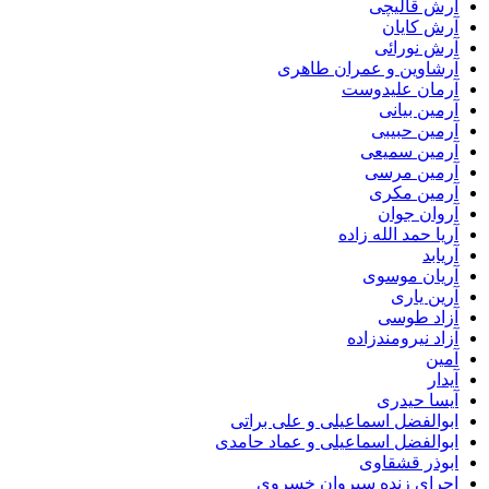
آرش قالیچی
آرش کایان
آرش نورائی
آرشاوین و عمران طاهری
آرمان علیدوست
آرمین بیانی
آرمین حبیبی
آرمین سمیعی
آرمین مرسی
آرمین مکری
آروان جوان
آریا حمد الله زاده
آریابد
آریان موسوی
آرین یاری
آزاد طوسی
آزاد نیرومندزاده
آمین
آیدار
آیسا حیدری
ابوالفضل اسماعیلی و علی براتی
ابوالفضل اسماعیلی و عماد حامدی
ابوذر قشقاوی
اجرای زنده سیروان خسروی