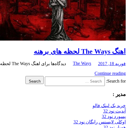
اهنگ The Ways لحظه های برهنه
The Ways
فوریه 18, 2017
دیدگاه‌ها
برای اهنگ The Ways لحظه های برهنه
Continue reading
Search for:
Search
مدیر :
خرید بک لینک فالو
آپدیت نود 32
پسورد نود 32
اوکلی لایسنس رایگان نود 32
همیار نود 32