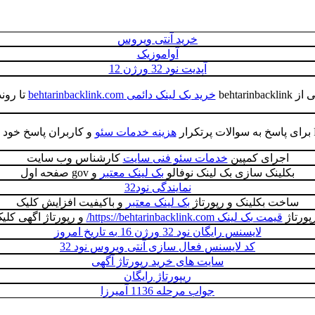
خرید آنتی ویروس
آواموزیک
آپدیت نود 32 ورژن 12
behtari
خرید بک لینک دائمی behtarinbacklink.com
تا رون
هزینه خدمات سئو
و کاربران پاسخ خود را
اجرای کمپین
خدمات سئو فنی سایت
کارشناس وب سایت
بکلینک سازی بک لینک نوفالو
بک لینک معتبر
و gov صفحه اول
نمایندگی نود32
ساخت بکلینک و رپورتاژ
بک لینک معتبر
و باکیفیت افزایش کلیک
ورتاژ
قیمت بک لینک https://behtarinbacklink.com/
و رپورتاژ اگهی کل
لایسنس رایگان نود 32 ورژن 16 به تاریخ امروز
کد لایسنس فعال سازی آنتی ویروس نود 32
سایت های خرید رپورتاژ آگهی
ریپورتاژ رایگان
جواب مرحله 1136 آمیرزا