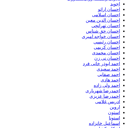
اجوید
احسان اراتو
احسان اسلامی
احسان الدین معین
احسان تهرانچی
احسان حق شناس
احسان خواجه امیری
احسان رئیسی
احسان کریمی
احسان محمدی
احسان نی زن
احمد ابوذر خانی فرد
احمد سعیدی
احمد صفایی
احمد هادی
احمد ولی زاده
احمدرضا شهریاری
احمدرضا عزیزی
ادریس غلامی
اروین
استون
استونا
اسماعیل خانزاده