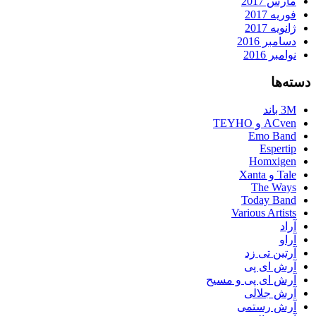
مارس 2017
فوریه 2017
ژانویه 2017
دسامبر 2016
نوامبر 2016
دسته‌ها
3M باند
ACven و TEYHO
Emo Band
Espertip
Homxigen
Tale و Xanta
The Ways
Today Band
Various Artists
آراد
آراو
آرتین تی زد
آرش ای پی
آرش ای پی و مسیح
آرش جلالی
آرش رستمی