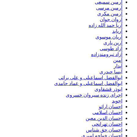
آرمین سمیعی
آرمین مرسی
آرمین مکری
آروان جوان
آریا حمد الله زاده
آریابد
آریان موسوی
آرین یاری
آزاد طوسی
آزاد نیرومندزاده
آمین
آیدار
آیسا حیدری
ابوالفضل اسماعیلی و علی براتی
ابوالفضل اسماعیلی و عماد حامدی
ابوذر قشقاوی
اجرای زنده سیروان خسروی
اجوید
احسان اراتو
احسان اسلامی
احسان الدین معین
احسان تهرانچی
احسان حق شناس
احسان خواجه امیری