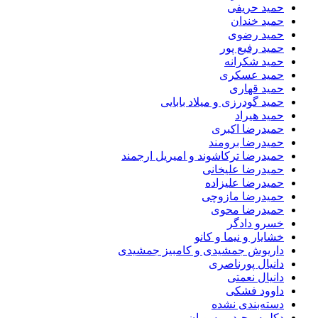
حمید حریفی
حمید خندان
حمید رضوی
حمید رفیع پور
حمید شکرانه
حمید عسکری
حمید قهاری
حمید گودرزی و میلاد بابایی
حمید هیراد
حمیدرضا اکبری
حمیدرضا برومند
حمیدرضا ترکاشوند و امیریل ارجمند
حمیدرضا علیخانی
حمیدرضا علیزاده
حمیدرضا مازوچی
حمیدرضا محوی
خسرو دادگر
خشایار و نیما و کانو
داریوش جمشیدی و کامبیز جمشیدی
دانیال پورناصری
دانیال نعمتی
داوود فشکی
دسته‌بندی نشده
دکلمه وحید موسویان