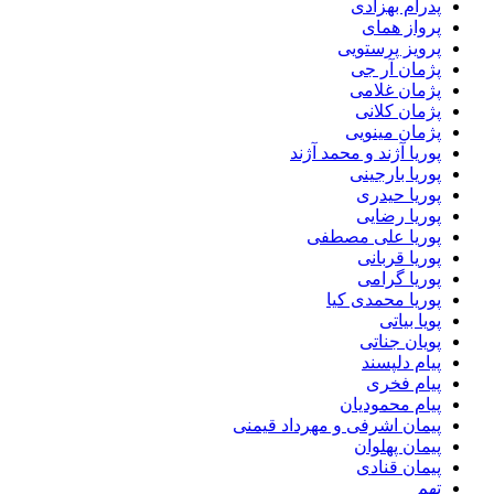
پدرام بهزادی
پرواز همای
پرویز پرستویی
پژمان آر جی
پژمان غلامی
پژمان کلانی
پژمان مینویی
پوریا آژند و محمد آژند
پوریا بارجینی
پوریا حیدری
پوریا رضایی
پوریا علی مصطفی
پوریا قربانی
پوریا گرامی
پوریا محمدی کیا
پویا بیاتی
پویان جناتی
پیام دلپسند
پیام فخری
پیام محمودیان
پیمان اشرفی و مهرداد قیمنی
پیمان پهلوان
پیمان قنادی
تهم