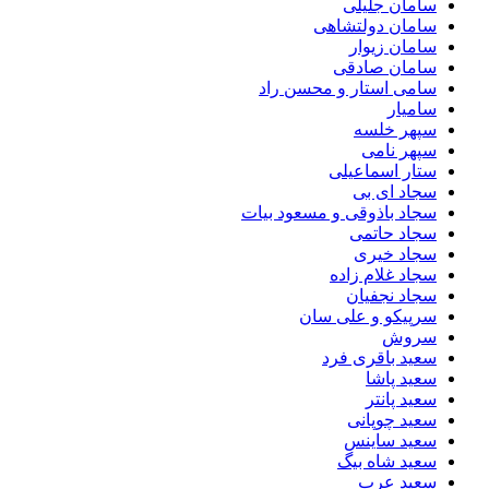
سامان جلیلی
سامان دولتشاهی
سامان زیوار
سامان صادقی
سامی استار و محسن راد
سامیار
سپهر خلسه
سپهر نامی
ستار اسماعیلی
سجاد ای بی
سجاد باذوقی و مسعود بیات
سجاد حاتمی
سجاد خیری
سجاد غلام زاده
سجاد نجفیان
سرپیکو و علی سان
سروش
سعید باقری فرد
سعید پاشا
سعید پانتر
سعید چوپانی
سعید ساینس
سعید شاه بیگ
سعید عرب