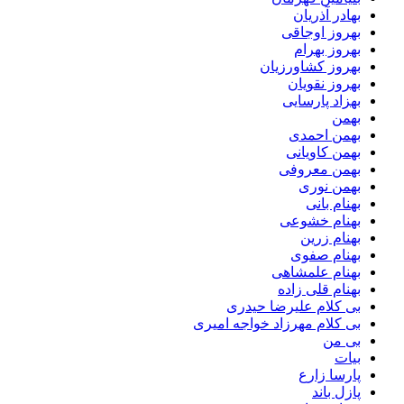
بهادر آذریان
بهروز اوجاقی
بهروز بهرام
بهروز کشاورزیان
بهروز نقویان
بهزاد پارسایی
بهمن
بهمن احمدی
بهمن کاویانی
بهمن معروفی
بهمن نوری
بهنام بانی
بهنام خشوعی
بهنام زرین
بهنام صفوی
بهنام علمشاهی
بهنام قلی زاده
بی کلام علیرضا حیدری
بی کلام مهرزاد خواجه امیری
بی من
بیات
پارسا زارع
پازل باند