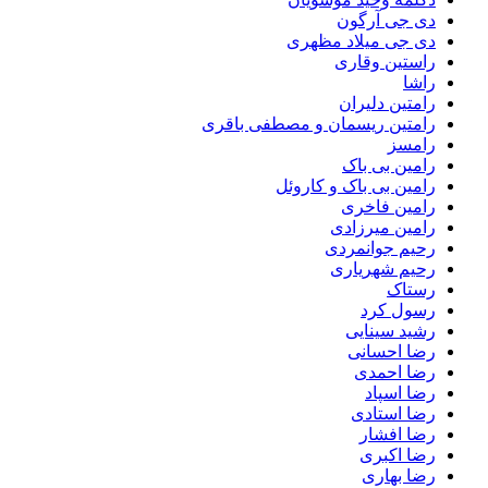
دی جی آرگون
دی جی میلاد مظهری
راستین وقاری
راشا
رامتین دلیران
رامتین ریسمان و مصطفی باقری
رامسز
رامین بی باک
رامین بی باک و کاروئل
رامین فاخری
رامین میرزادی
رحیم جوانمردی
رحیم شهریاری
رستاک
رسول کرد
رشید سینایی
رضا احسانی
رضا احمدی
رضا اسپاد
رضا استادی
رضا افشار
رضا اکبری
رضا بهاری