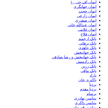
ایمان اف جی ۱۰
ایمان جهانگری
ایمان حجت
ایمان زارعی
ایمان صفدری
ایمان عبدالله خانی
ایمان غلامی
ایمان فلاح
بابک ارجمند
بابک برهانی
بابک جاهدی
بابک جهانبخش
بابک جهانبخش و رضا صادقی
بابک رادمنش
بابک زرین
بابک مافی
باراد
باکتری خان
بردیا
بردیا مقدم
برسام
بنیامین بهادری
بنیامین ذاکری
بنیامین قهرمان