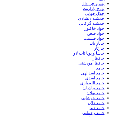
تهم و جی دال
تورج پارازیت
جلال جهانی
جمشید دلشادی
جمشید گرکانی
جواد خاکپور
جواد فیض
جواد قسمت
چاپار باند
چارتار
حاشا و پویا تات لاو
حافظ
حافظ آهودشتی
حامد
حامد اسدالهی
حامد اسدی
حامد الله یاری
حامد برادران
حامد پهلان
حامد خوشابی
حامد دلان
حامد دنتا
حامد رحمانی