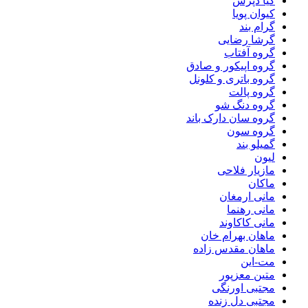
کیا دپرس
کیوان پویا
گرام بند
گرشا رضایی
گروه آفتاب
گروه اپیکور و صادق
گروه باتری و کلونل
گروه پالت
گروه دنگ شو
گروه سان دارک باند
گروه سون
گمیلو بند
لیون
مازیار فلاحی
ماکان
مانی ارمغان
مانی رهنما
مانی کاکاوند
ماهان بهرام خان
ماهان مقدس زاده
مت-این
متین معزپور
مجتبی اورنگی
مجتبی دل زنده