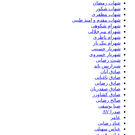
شهاب رمضان
شهاب شکور
شهاب مظفری
شهاب مقدم و امید طیبی
شهرام شکوهی
شهرام میرجلالی
شهرام ناظری
شهرام نیک یار
شهریار حسینی
شهریار خسروی
شیث رضایی
شیرازیس باند
صادق آبان
صادق باغبانی
صادق رضایی
صادق صفدریان
صادق کشاورز
صالح رضایی
صبا یوسفی
صدرا AV
عامر
عباد رضایی
عباس سهیلی
عباس قمری