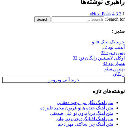
راهبری نوشته‌ها
»
Next Posts
4
3
2
1
Search for:
Search
مدیر :
خرید بک لینک فالو
آپدیت نود 32
پسورد نود 32
اوکلی لایسنس رایگان نود 32
همیار نود 32
بهترین سئو
رایگان
خرید آنتی ویروس
نوشته‌های تازه
متن آهنگ نگار من وحید دهقانی
متن آهنگ خنده هاتو قربون محمدعلیزاده
متن آهنگ دریا بدون تو علی صدیقی
متن آهنگ آفتابگردون بردیا بهادر
متن آهنگ چرا ساکتی مهرادجم