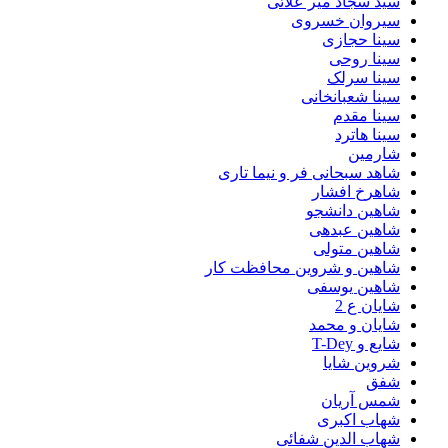
سید سجاد میر علائی
سیروان خسروی
سینا حجازی
سینا روحی
سینا سرلک
سینا شعبانخانی
سینا مقدم
سینا هاترد
شارمین
شاهد سبحانی فر و نیما تاری
شاهرخ افشار
شاهین دانشجو
شاهین عبدهی
شاهین متولی
شاهین و شروین محافظت کار
شاهین یوسفی
شایان ع 2
شایان و محمد
شایع و T-Dey
شروین شایا
شفق
شمس آریان
شهاب اکبری
شهاب الدین شفائی