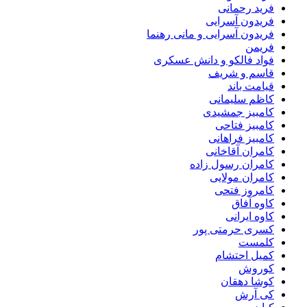
فرید رحمانی
فریدون آسرایی
فریدون آسرایی و مانی رهنما
فریمن
فواد فالکو و دانش عسکری
قاسم و شریف
قیامت باند
کاظم سلیمانی
کامبیز جمشیدی
کامبیز فتاحی
کامبیز فراهانی
کامران آقاخانی
کامران رسول زاده
کامران مولایی
کامروز فتحی
کاوه آفاق
کاوه ایرانی
کسری حرمتی پور
کلمست
کمیل احتشام
کوروش
کوشا دهقان
کی آرش