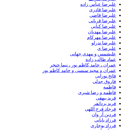
علیرضا عباس زاده
علیرضا قادری
علیرضا قاضی
علیرضا قربانی
علیرضا کیایی
علیرضا مهدیان
علیرضا مهرکام
علیرضا ندرلو
علیرضا ی
علیشمس و مهدی جهانی
عماد طالب زاده
عمران ، حامد کاظم پور ، نیما حنجر
عمران و مجید سنسی و حامد کاظم پور
فاتح نورایی
فاروق جدلی
فاطمه
فاطمه و رضا شیری
فربد بیهقی
فربد یزدانفر
فرجاد فرج اللهی
فردین آر وان
فرزاد بابایی
فرزاد بوجاری