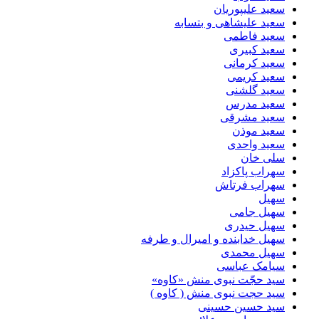
سعید علیپوریان
سعید علیشاهی و بتسابه
سعید فاطمی
سعید کبیری
سعید کرمانی
سعید کریمی
سعید گلشنی
سعید مدرس
سعید مشرقی
سعید موذن
سعید واحدی
سلی خان
سهراب پاکزاد
سهراب فرتاش
سهیل
سهیل جامی
سهیل حیدری
سهیل خدابنده و امیرال و طرفه
سهیل محمدی
سیامک عباسی
سید حجّت نبوی منش «کاوه»
سید حجت نبوی منش ( کاوه )
سید حسین حسینى