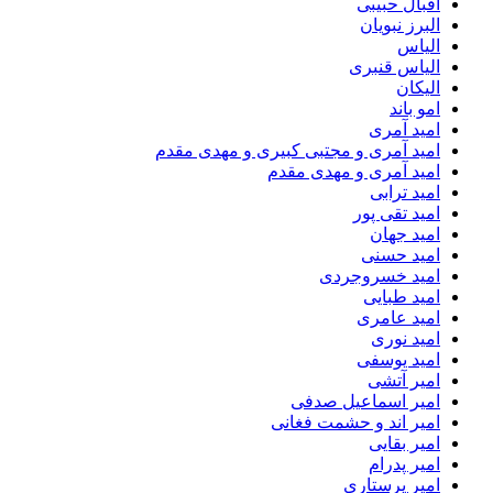
اقبال حبیبی
البرز نبویان
الیاس
الیاس قنبرى
الیکان
امو باند
امید آمری
امید آمری و مجتبی کبیری و مهدى مقدم
امید آمری و مهدی مقدم
امید ترابی
امید تقی پور
امید جهان
امید حسنی
امید خسروجردی
امید طبایی
امید عامری
امید نوری
امید یوسفی
امیر آتشی
امیر اسماعیل صدفی
امیر اند و حشمت فغانی
امیر بقایی
امیر پدرام
امیر پرستاری