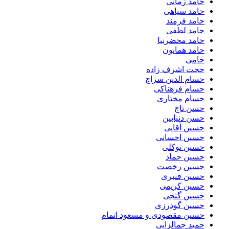
حامد زمانی
حامد سیاهی
حامد فرمند
حامد لطفی
حامد محضرنیا
حامد همایون
حامی
حجت اشرف زاده
حسام الدین سراج
حسام فرهناکی
حسام مختاری
حسن تاج
حسن دنیابین
حسین آقایی
حسین احسانی
حسین توکلی
حسین حماد
حسین رخصت
حسین قنبری
حسین کریمی
حسین گنجی
حسین گودرزی
حسین مقصودی و مسعود اتمام
حمید جمالزایی