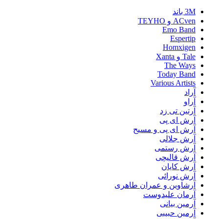
3M باند
ACven و TEYHO
Emo Band
Espertip
Homxigen
Tale و Xanta
The Ways
Today Band
Various Artists
آراد
آراو
آرتین تی زد
آرش ای پی
آرش ای پی و مسیح
آرش جلالی
آرش رستمی
آرش قالیچی
آرش کایان
آرش نورائی
آرشاوین و عمران طاهری
آرمان علیدوست
آرمین بیانی
آرمین حبیبی