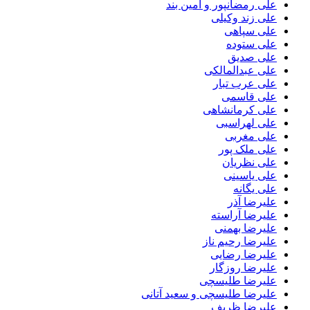
علی رمضانپور و آمین بند
علی زند وکیلی
علی سپاهی
علی ستوده
علی صدیق
علی عبدالمالکی
علی عرب تبار
علی قاسمی
علی کرمانشاهی
علی لهراسبی
علی مغربی
علی ملک پور
علی نظریان
علی یاسینی
علی یگانه
علیرضا آذر
علیرضا آراسته
علیرضا بهمنی
علیرضا رحیم ناز
علیرضا رضایی
علیرضا روزگار
علیرضا طلیسچی
علیرضا طلیسچی و سعید آتانی
علیرضا ظریف