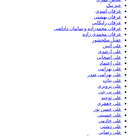
عبد نیک
عرفان اسدی
عرفان بهشتی
عرفان زلیکانی
عرفان محمدزاده و سامان داداشی
عرفان محمدی زاده
عقیل سلحشور
علی آتبین
علی ارشدی
علی اصحابی
علی اعتماد
علی بهرامی
علی بهرامی صدر
علی بیات
علی پرویزی
علی پی جی
علی توحید
علی جعفری
علی حسن پور
علی حسینی
علی خادمی
علی دشتی
علی رضایی