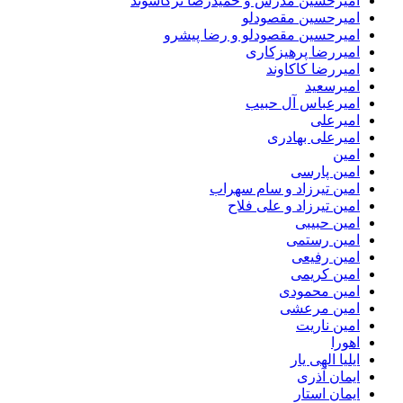
امیرحسین مدرس و حمیدرضا ترکاشوند
امیرحسین مقصودلو
امیرحسین مقصودلو و رضا پیشرو
امیررضا پرهیزکاری
امیررضا کاکاوند
امیرسعید
امیرعباس آل حبیب
امیرعلی
امیرعلی بهادری
امین
امین پارسی
امین تیرزاد و سام سهراب
امین تیرزاد و علی فلاح
امین حبیبی
امین رستمی
امین رفیعی
امین کریمی
امین محمودی
امین مرعشی
امین ناریت
اهورا
ایلیا الهی یار
ایمان آذری
ایمان استار