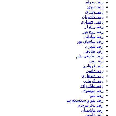
رضا بیدرام
رضا تقوی
رضا چناری
رضا خادمیان
رضا رخساری
رضا رزم آرا
رضا روح پور
رضا ساداتی
رضا ساسان پور
رضا شیری
رضا صادقی
رضا صادقی بنام
رضا ضیا
رضا فرهادی
رضا قائمی
رضا قندهاری
رضا کرمانی
رضا ملک زاده
رضا موسوی
رضا نمو
رضا نمو و سکسکه بند
رضا نیک فرجام
رضا هاشمیان
رضا هامون