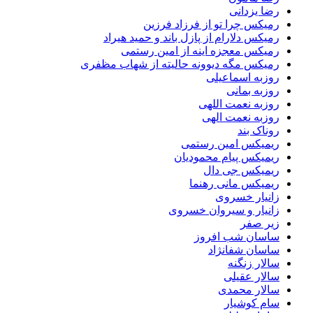
رضا یزدانی
رمیکس چرا تو از فرزاد فرزین
رمیکس دلارام از پازل باند و حمید هیراد
رمیکس معجزه اینه از امین رستمی
رمیکس مگه دیوونه حالیته از شهاب مظفری
روزبه اسماعیلی
روزبه بمانی
روزبه نعمت اللهی
روزبه نعمت الهی
روناک بند
ریمیکس امین رستمی
ریمیکس پیام محمودیان
ریمیکس جی دال
ریمیکس مانی رهنما
زانیار خسروی
زانیار و سیروان خسروی
زیر صفر
ساسان شب افروز
ساسان شفانژاد
سالار زنگنه
سالار عقیلی
سالار محمدی
سام کوشیار