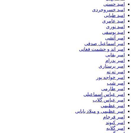
امید حسنی
امید خسروجردی
امید طبایی
امید عامری
امید نوری
امید یوسفی
امیر آتشی
امیر اسماعیل صدفی
امیر اند و حشمت فغانی
امیر بقایی
امیر پدرام
امیر پرستاری
امیر ته ته
امیر خواجه پور
امیر شب
امیر طارمی
امیر عباس اسماعیلی
امیر عباس گلاب
امیر عظیمی
امیر عظیمی و میلاد بابایی
امیر فرجام
امیر کیوند
امیر گلایه