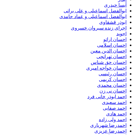
آیسا حیدری
ابوالفضل اسماعیلی و علی براتی
ابوالفضل اسماعیلی و عماد حامدی
ابوذر قشقاوی
اجرای زنده سیروان خسروی
اجوید
احسان اراتو
احسان اسلامی
احسان الدین معین
احسان تهرانچی
احسان حق شناس
احسان خواجه امیری
احسان رئیسی
احسان کریمی
احسان محمدی
احسان نی زن
احمد ابوذر خانی فرد
احمد سعیدی
احمد صفایی
احمد هادی
احمد ولی زاده
احمدرضا شهریاری
احمدرضا عزیزی