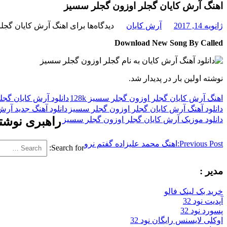
اهنگ آرش کایان گجلر اوزون گجلر سسیز
ژانویه 14, 2017
آرش کایان
دیدگاه‌ها
برای اهنگ آرش کایان گجل
Download New Song By Called
نوشته اولین بار در پدیدار شد.
اهنگ آرش کایان گجلر اوزون گجلر سسیز 128k
دانلود آرش کایان گج
دانلود آهنگ آرش کایان گجلر اوزون گجلر سسیز
دانلود آهنگ جدید آر
دانلود موزیک آرش کایان گجلر اوزون گجلر سسیز
راهبری نوشت
Previous Post:
اهنگ محمد علیزاده گفتم نرو
Search for:
مدیر :
خرید بک لینک فالو
آپدیت نود 32
پسورد نود 32
اوکلی لایسنس رایگان نود 32