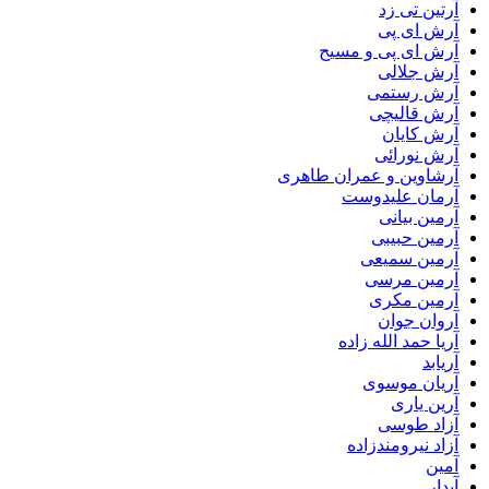
آرتین تی زد
آرش ای پی
آرش ای پی و مسیح
آرش جلالی
آرش رستمی
آرش قالیچی
آرش کایان
آرش نورائی
آرشاوین و عمران طاهری
آرمان علیدوست
آرمین بیانی
آرمین حبیبی
آرمین سمیعی
آرمین مرسی
آرمین مکری
آروان جوان
آریا حمد الله زاده
آریابد
آریان موسوی
آرین یاری
آزاد طوسی
آزاد نیرومندزاده
آمین
آیدار