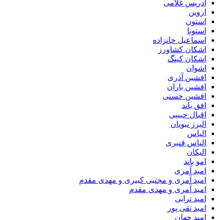
ادریس غلامی
اروین
استون
استونا
اسماعیل خانزاده
اشکان کشاورز
اشکان کینگ
اشوان
افشین آذری
افشین باران
افشین حسنی
افق باند
اقبال حبیبی
البرز نبویان
الیاس
الیاس قنبرى
الیکان
امو باند
امید آمری
امید آمری و مجتبی کبیری و مهدى مقدم
امید آمری و مهدی مقدم
امید ترابی
امید تقی پور
امید جهان