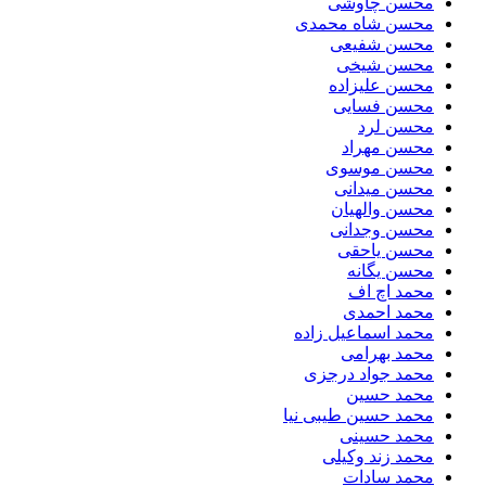
محسن چاوشی
محسن شاه محمدی
محسن شفیعی
محسن شیخی
محسن علیزاده
محسن فسایی
محسن لرد
محسن مهراد
محسن موسوی
محسن میدانی
محسن والهیان
محسن وجدانی
محسن یاحقی
محسن یگانه
محمد اچ اف
محمد احمدی
محمد اسماعیل زاده
محمد بهرامی
محمد جواد درجزی
محمد حسین
محمد حسین طیبی نیا
محمد حسینی
محمد زند وکیلی
محمد سادات