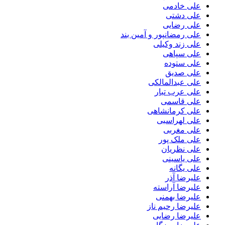
علی خادمی
علی دشتی
علی رضایی
علی رمضانپور و آمین بند
علی زند وکیلی
علی سپاهی
علی ستوده
علی صدیق
علی عبدالمالکی
علی عرب تبار
علی قاسمی
علی کرمانشاهی
علی لهراسبی
علی مغربی
علی ملک پور
علی نظریان
علی یاسینی
علی یگانه
علیرضا آذر
علیرضا آراسته
علیرضا بهمنی
علیرضا رحیم ناز
علیرضا رضایی