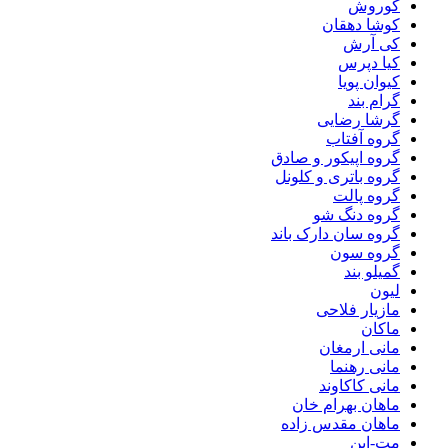
کوروش
کوشا دهقان
کی آرش
کیا دپرس
کیوان پویا
گرام بند
گرشا رضایی
گروه آفتاب
گروه اپیکور و صادق
گروه باتری و کلونل
گروه پالت
گروه دنگ شو
گروه سان دارک باند
گروه سون
گمیلو بند
لیون
مازیار فلاحی
ماکان
مانی ارمغان
مانی رهنما
مانی کاکاوند
ماهان بهرام خان
ماهان مقدس زاده
مت-این