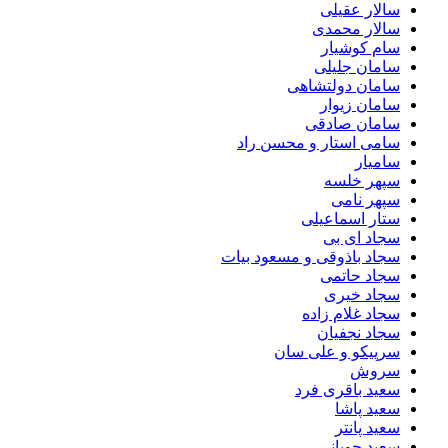
سالار عقیلی
سالار محمدی
سام کوشیار
سامان جلیلی
سامان دولتشاهی
سامان زیوار
سامان صادقی
سامی استار و محسن راد
سامیار
سپهر خلسه
سپهر نامی
ستار اسماعیلی
سجاد ای بی
سجاد باذوقی و مسعود بیات
سجاد حاتمی
سجاد خیری
سجاد غلام زاده
سجاد نجفیان
سرپیکو و علی سان
سروش
سعید باقری فرد
سعید پاشا
سعید پانتر
سعید چوپانی