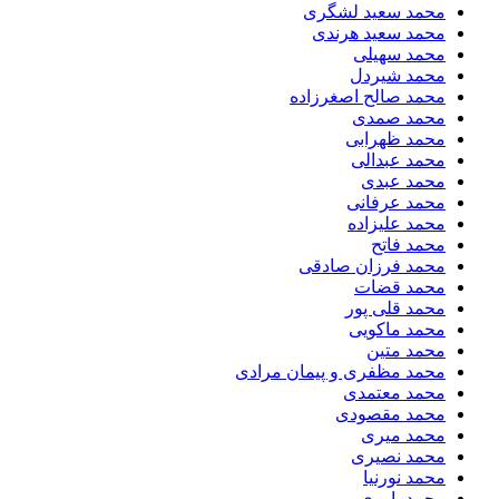
محمد سعید لشگری
محمد سعید هرندی
محمد سهیلی
​محمد شیردل
محمد صالح اصغرزاده
محمد صمدی
محمد ظهرابی
محمد عبدالی
محمد عبدی
محمد عرفانی
محمد علیزاده
محمد فاتح
محمد فرزان صادقی
محمد قضات
محمد قلی پور
محمد ماکویی
محمد متین
محمد مظفری و پیمان مرادی
محمد معتمدی
محمد مقصودی
محمد میری
محمد نصیری
محمد نورنیا
محمد یاوری