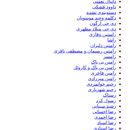
دانیال نعمتی
داوود فشکی
دسته‌بندی نشده
دکلمه وحید موسویان
دی جی آرگون
دی جی میلاد مظهری
راستین وقاری
راشا
رامتین دلیران
رامتین ریسمان و مصطفی باقری
رامسز
رامین بی باک
رامین بی باک و کاروئل
رامین فاخری
رامین میرزادی
رحیم جوانمردی
رحیم شهریاری
رستاک
رسول کرد
رشید سینایی
رضا احسانی
رضا احمدی
رضا اسپاد
رضا استادی