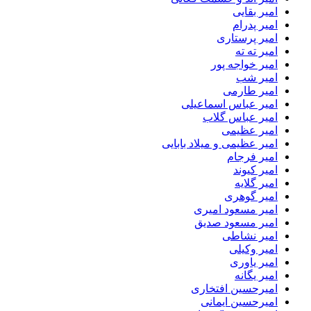
امیر بقایی
امیر پدرام
امیر پرستاری
امیر ته ته
امیر خواجه پور
امیر شب
امیر طارمی
امیر عباس اسماعیلی
امیر عباس گلاب
امیر عظیمی
امیر عظیمی و میلاد بابایی
امیر فرجام
امیر کیوند
امیر گلایه
امیر گوهری
امیر مسعود امیری
امیر مسعود صدیق
امیر نشاطی
امیر وکیلی
امیر یاوری
امیر یگانه
امیرحسین افتخاری
امیرحسین ایمانی