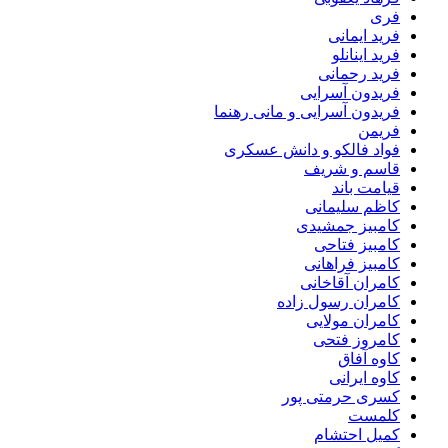
فری
فرید ایمانی
فرید اینانلو
فرید رحمانی
فریدون آسرایی
فریدون آسرایی و مانی رهنما
فریمن
فواد فالکو و دانش عسکری
قاسم و شریف
قیامت باند
کاظم سلیمانی
کامبیز جمشیدی
کامبیز فتاحی
کامبیز فراهانی
کامران آقاخانی
کامران رسول زاده
کامران مولایی
کامروز فتحی
کاوه آفاق
کاوه ایرانی
کسری حرمتی پور
کلمست
کمیل احتشام