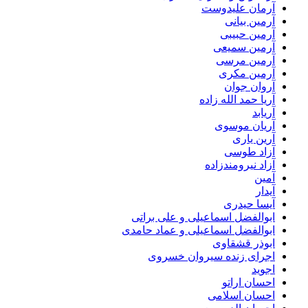
آرمان علیدوست
آرمین بیانی
آرمین حبیبی
آرمین سمیعی
آرمین مرسی
آرمین مکری
آروان جوان
آریا حمد الله زاده
آریابد
آریان موسوی
آرین یاری
آزاد طوسی
آزاد نیرومندزاده
آمین
آیدار
آیسا حیدری
ابوالفضل اسماعیلی و علی براتی
ابوالفضل اسماعیلی و عماد حامدی
ابوذر قشقاوی
اجرای زنده سیروان خسروی
اجوید
احسان اراتو
احسان اسلامی