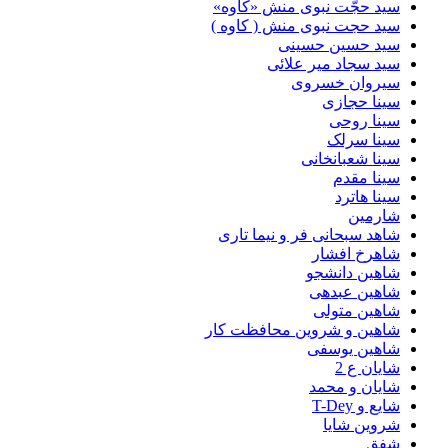
سید حجّت نبوی منش «کاوه»
سید حجت نبوی منش ( کاوه )
سید حسین حسینى
سید سجاد میر علائی
سیروان خسروی
سینا حجازی
سینا روحی
سینا سرلک
سینا شعبانخانی
سینا مقدم
سینا هاترد
شارمین
شاهد سبحانی فر و نیما تاری
شاهرخ افشار
شاهین دانشجو
شاهین عبدهی
شاهین متولی
شاهین و شروین محافظت کار
شاهین یوسفی
شایان ع 2
شایان و محمد
شایع و T-Dey
شروین شایا
شفق