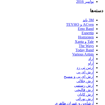
نوامبر 2016
دسته‌ها
3M باند
ACven و TEYHO
Emo Band
Espertip
Homxigen
Tale و Xanta
The Ways
Today Band
Various Artists
آراد
آراو
آرتین تی زد
آرش ای پی
آرش ای پی و مسیح
آرش جلالی
آرش رستمی
آرش قالیچی
آرش کایان
آرش نورائی
آرشاوین و عمران طاهری