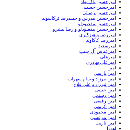
امیرحسین پاک نهاد
امیرحسین حسینی
امیرحسین رضائی
امیرحسین مدرس و حمیدرضا ترکاشوند
امیرحسین مقصودلو
امیرحسین مقصودلو و رضا پیشرو
امیررضا پرهیزکاری
امیررضا کاکاوند
امیرسعید
امیرعباس آل حبیب
امیرعلی
امیرعلی بهادری
امین
امین پارسی
امین تیرزاد و سام سهراب
امین تیرزاد و علی فلاح
امین حبیبی
امین رستمی
امین رفیعی
امین کریمی
امین محمودی
امین مرعشی
امین ناریت
اهورا