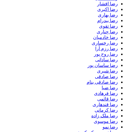
رضا افشار
رضا اکبری
رضا بهاری
رضا بیدرام
رضا تقوی
رضا چناری
رضا خادمیان
رضا رخساری
رضا رزم آرا
رضا روح پور
رضا ساداتی
رضا ساسان پور
رضا شیری
رضا صادقی
رضا صادقی بنام
رضا ضیا
رضا فرهادی
رضا قائمی
رضا قندهاری
رضا کرمانی
رضا ملک زاده
رضا موسوی
رضا نمو