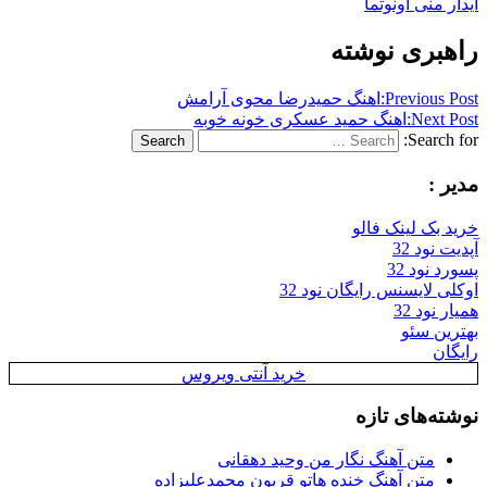
آیدار منی اونوتما
راهبری نوشته
Previous Post:
اهنگ حمیدرضا محوی آرامش
Next Post:
اهنگ حمید عسکری خونه خوبه
Search for:
Search
مدیر :
خرید بک لینک فالو
آپدیت نود 32
پسورد نود 32
اوکلی لایسنس رایگان نود 32
همیار نود 32
بهترین سئو
رایگان
خرید آنتی ویروس
نوشته‌های تازه
متن آهنگ نگار من وحید دهقانی
متن آهنگ خنده هاتو قربون محمدعلیزاده