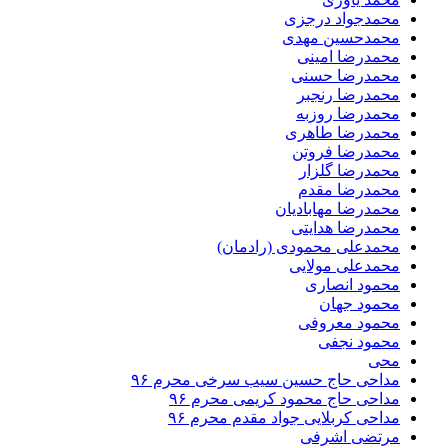
محمدجواد درجزی
محمدحسین مهدی
محمدرضا امینی
محمدرضا حسنی
محمدرضا رنجبر
محمدرضا روزبه
محمدرضا طاهری
محمدرضا فروتن
محمدرضا گلزار
محمدرضا مقدم
محمدرضا مهابادیان
محمدرضا هدایتی
محمدعلی محمودی (رادمان)
محمدعلی مولایی
محمود انصاری
محمود جهان
محمود معروفی
محمود نجفی
محی
مداحی حاج حسین سیب سرخی محرم ۹۶
مداحی حاج محمود کریمی محرم ۹۶
مداحی کربلایی جواد مقدم محرم ۹۶
مرتضی اشرفی