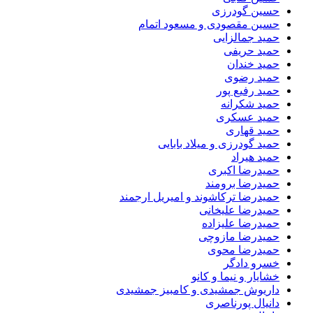
حسین گودرزی
حسین مقصودی و مسعود اتمام
حمید جمالزایی
حمید حریفی
حمید خندان
حمید رضوی
حمید رفیع پور
حمید شکرانه
حمید عسکری
حمید قهاری
حمید گودرزی و میلاد بابایی
حمید هیراد
حمیدرضا اکبری
حمیدرضا برومند
حمیدرضا ترکاشوند و امیریل ارجمند
حمیدرضا علیخانی
حمیدرضا علیزاده
حمیدرضا مازوچی
حمیدرضا محوی
خسرو دادگر
خشایار و نیما و کانو
داریوش جمشیدی و کامبیز جمشیدی
دانیال پورناصری