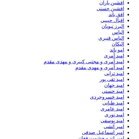
افشین باران
افشین حسنی
افق باند
اقبال حبیبی
البرز نبویان
الیاس
الیاس قنبرى
الیکان
امو باند
امید آمری
امید آمری و مجتبی کبیری و مهدى مقدم
امید آمری و مهدی مقدم
امید ترابی
امید تقی پور
امید جهان
امید حسنی
امید خسروجردی
امید طبایی
امید عامری
امید نوری
امید یوسفی
امیر آتشی
امیر اسماعیل صدفی
امیر اند و حشمت فغانی