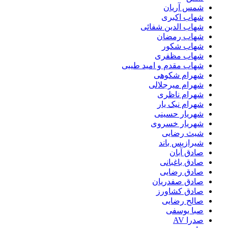
شمس آریان
شهاب اکبری
شهاب الدین شفائی
شهاب رمضان
شهاب شکور
شهاب مظفری
شهاب مقدم و امید طیبی
شهرام شکوهی
شهرام میرجلالی
شهرام ناظری
شهرام نیک یار
شهریار حسینی
شهریار خسروی
شیث رضایی
شیرازیس باند
صادق آبان
صادق باغبانی
صادق رضایی
صادق صفدریان
صادق کشاورز
صالح رضایی
صبا یوسفی
صدرا AV