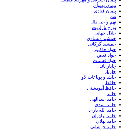
پیمان پهلوان
پیمان قنادی
تهم
تهم و جی دال
تورج پارازیت
جلال جهانی
جمشید دلشادی
جمشید گرکانی
جواد خاکپور
جواد فیض
جواد قسمت
چاپار باند
چارتار
حاشا و پویا تات لاو
حافظ
حافظ آهودشتی
حامد
حامد اسدالهی
حامد اسدی
حامد الله یاری
حامد برادران
حامد پهلان
حامد خوشابی