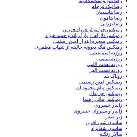
رضا نمو و سکسکه بند
رضا نیک فرجام
رضا هاشمیان
رضا هامون
رضا یزدانی
رمیکس چرا تو از فرزاد فرزین
رمیکس دلارام از پازل باند و حمید هیراد
رمیکس معجزه اینه از امین رستمی
رمیکس مگه دیوونه حالیته از شهاب مظفری
روزبه اسماعیلی
روزبه بمانی
روزبه نعمت اللهی
روزبه نعمت الهی
روناک بند
ریمیکس امین رستمی
ریمیکس پیام محمودیان
ریمیکس جی دال
ریمیکس مانی رهنما
زانیار خسروی
زانیار و سیروان خسروی
زیر صفر
ساسان شب افروز
ساسان شفانژاد
سالار زنگنه