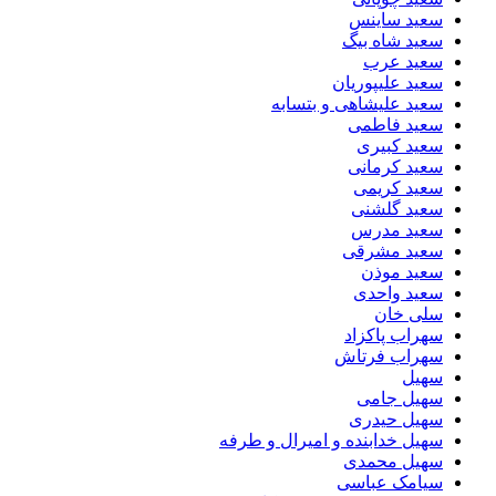
سعید ساینس
سعید شاه بیگ
سعید عرب
سعید علیپوریان
سعید علیشاهی و بتسابه
سعید فاطمی
سعید کبیری
سعید کرمانی
سعید کریمی
سعید گلشنی
سعید مدرس
سعید مشرقی
سعید موذن
سعید واحدی
سلی خان
سهراب پاکزاد
سهراب فرتاش
سهیل
سهیل جامی
سهیل حیدری
سهیل خدابنده و امیرال و طرفه
سهیل محمدی
سیامک عباسی