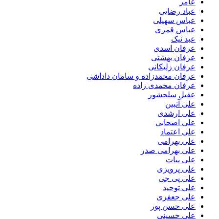
عامر
عباد رضایی
عباس سهیلی
عباس قمری
عبد نیک
عرفان اسدی
عرفان بهشتی
عرفان زلیکانی
عرفان محمدزاده و سامان داداشی
عرفان محمدی زاده
عقیل سلحشور
علی آتبین
علی ارشدی
علی اصحابی
علی اعتماد
علی بهرامی
علی بهرامی صدر
علی بیات
علی پرویزی
علی پی جی
علی توحید
علی جعفری
علی حسن پور
علی حسینی