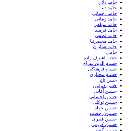
حامد دلان
حامد دنتا
حامد رحمانی
حامد زمانی
حامد سیاهی
حامد فرمند
حامد لطفی
حامد محضرنیا
حامد همایون
حامی
حجت اشرف زاده
حسام الدین سراج
حسام فرهناکی
حسام مختاری
حسن تاج
حسن دنیابین
حسین آقایی
حسین احسانی
حسین توکلی
حسین حماد
حسین رخصت
حسین قنبری
حسین کریمی
حسین گنجی