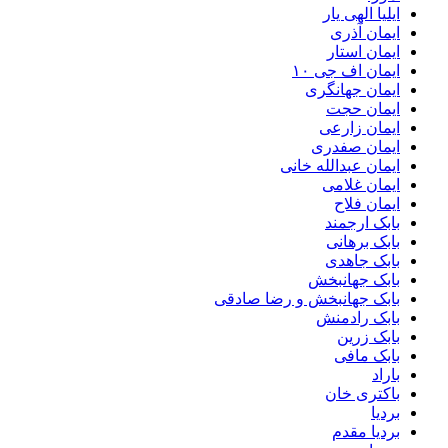
ایلیا الهی یار
ایمان آذری
ایمان استار
ایمان اف جی ۱۰
ایمان جهانگری
ایمان حجت
ایمان زارعی
ایمان صفدری
ایمان عبدالله خانی
ایمان غلامی
ایمان فلاح
بابک ارجمند
بابک برهانی
بابک جاهدی
بابک جهانبخش
بابک جهانبخش و رضا صادقی
بابک رادمنش
بابک زرین
بابک مافی
باراد
باکتری خان
بردیا
بردیا مقدم