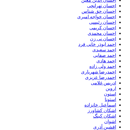
احسان الدین معین
احسان تهرانچی
احسان حق شناس
احسان خواجه امیری
احسان رئیسی
احسان کریمی
احسان محمدی
احسان نی زن
احمد ابوذر خانی فرد
احمد سعیدی
احمد صفایی
احمد هادی
احمد ولی زاده
احمدرضا شهریاری
احمدرضا عزیزی
ادریس غلامی
اروین
استون
استونا
اسماعیل خانزاده
اشکان کشاورز
اشکان کینگ
اشوان
افشین آذری