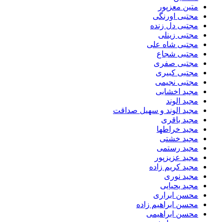
متین معزپور
مجتبی اورنگی
مجتبی دل زنده
مجتبی زینلی
مجتبی شاه علی
مجتبی شجاع
مجتبی صفری
مجتبی کبیری
مجتبی نجیمی
مجید اخشابی
مجید الوند‎
مجید الوند و سهیل صداقت
مجید باقری
مجید خراطها
مجید خشتی
مجید رستمی
مجید عزیزپور
مجید کریم زاده
مجید نوری
مجید یحیایی
محسن ابراری
محسن ابراهیم زاده
محسن ابراهیمی