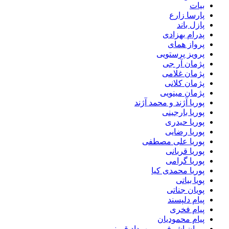
بیات
پارسا زارع
پازل باند
پدرام بهزادی
پرواز همای
پرویز پرستویی
پژمان آر جی
پژمان غلامی
پژمان کلانی
پژمان مینویی
پوریا آژند و محمد آژند
پوریا بارجینی
پوریا حیدری
پوریا رضایی
پوریا علی مصطفی
پوریا قربانی
پوریا گرامی
پوریا محمدی کیا
پویا بیاتی
پویان جناتی
پیام دلپسند
پیام فخری
پیام محمودیان
پیمان اشرفی و مهرداد قیمنی