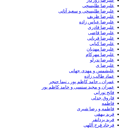
علیرضا روزگار
علیرضا طلیسچی
علیرضا طلیسچی و سعید آتانی
علیرضا ظریف
علیرضا عباس زاده
علیرضا قادری
علیرضا قاضی
علیرضا قربانی
علیرضا کیایی
علیرضا مهدیان
علیرضا مهرکام
علیرضا ندرلو
علیرضا ی
علیشمس و مهدی جهانی
عماد طالب زاده
عمران ، حامد کاظم پور ، نیما حنجر
عمران و مجید سنسی و حامد کاظم پور
فاتح نورایی
فاروق جدلی
فاطمه
فاطمه و رضا شیری
فربد بیهقی
فربد یزدانفر
فرجاد فرج اللهی