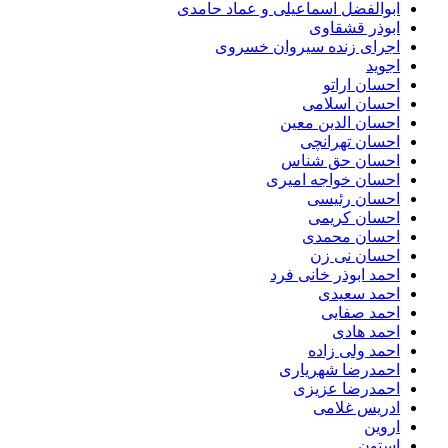
ابوالفضل اسماعیلی و عماد حامدی
ابوذر قشقاوی
اجرای زنده سیروان خسروی
اجوید
احسان اراتو
احسان اسلامی
احسان الدین معین
احسان تهرانچی
احسان حق شناس
احسان خواجه امیری
احسان رئیسی
احسان کریمی
احسان محمدی
احسان نی زن
احمد ابوذر خانی فرد
احمد سعیدی
احمد صفایی
احمد هادی
احمد ولی زاده
احمدرضا شهریاری
احمدرضا عزیزی
ادریس غلامی
اروین
استون