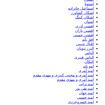
استونا
اسماعیل خانزاده
اشکان کشاورز
اشکان کینگ
اشوان
افشین آذری
افشین باران
افشین حسنی
افق باند
اقبال حبیبی
البرز نبویان
الیاس
الیاس قنبرى
الیکان
امو باند
امید آمری
امید آمری و مجتبی کبیری و مهدى مقدم
امید آمری و مهدی مقدم
امید ترابی
امید تقی پور
امید جهان
امید حسنی
امید خسروجردی