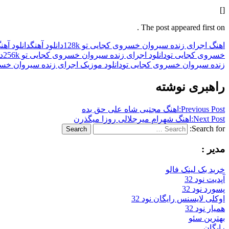
[]
The post appeared first on .
اهنگ اجرای زنده سیروان خسروی کجایی تو 128k
دانلود آهنگ
دانلود آه
خسروی کجایی تو
دانلود اجرای زنده سیروان خسروی کجایی تو 256k
د
زنده سیروان خسروی کجایی تو
دانلود موزیک اجرای زنده سیروان خس
راهبری نوشته
Previous Post:
اهنگ مجتبی شاه علی حق بده
Next Post:
اهنگ شهرام میرجلالی روزا میگذرن
Search for:
Search
مدیر :
خرید بک لینک فالو
آپدیت نود 32
پسورد نود 32
اوکلی لایسنس رایگان نود 32
همیار نود 32
بهترین سئو
رایگان