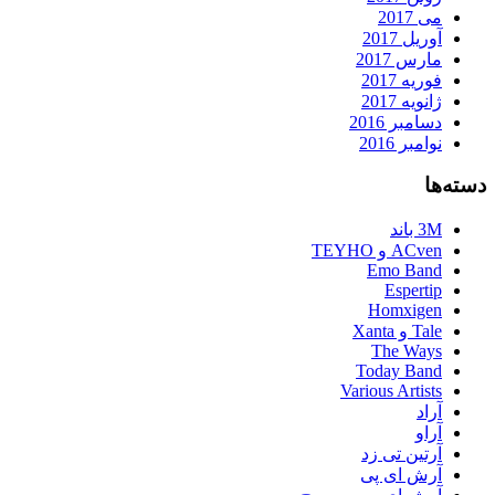
می 2017
آوریل 2017
مارس 2017
فوریه 2017
ژانویه 2017
دسامبر 2016
نوامبر 2016
دسته‌ها
3M باند
ACven و TEYHO
Emo Band
Espertip
Homxigen
Tale و Xanta
The Ways
Today Band
Various Artists
آراد
آراو
آرتین تی زد
آرش ای پی