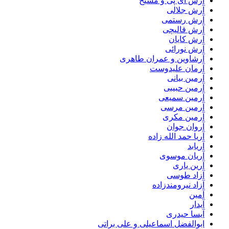
آرش ای پی و مسیح
آرش جلالی
آرش رستمی
آرش قالیچی
آرش کایان
آرش نورائی
آرشاوین و عمران طاهری
آرمان علیدوست
آرمین بیانی
آرمین حبیبی
آرمین سمیعی
آرمین مرسی
آرمین مکری
آروان جوان
آریا حمد الله زاده
آریابد
آریان موسوی
آرین یاری
آزاد طوسی
آزاد نیرومندزاده
آمین
آیدار
آیسا حیدری
ابوالفضل اسماعیلی و علی براتی