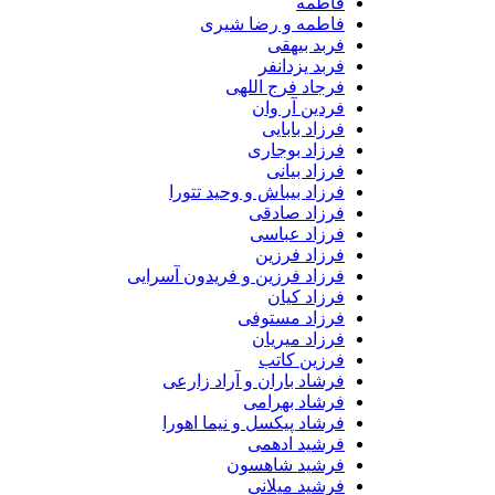
فاطمه
فاطمه و رضا شیری
فربد بیهقی
فربد یزدانفر
فرجاد فرج اللهی
فردین آر وان
فرزاد بابایی
فرزاد بوجاری
فرزاد بیانی
فرزاد بیباش و وحید تتورا
فرزاد صادقی
فرزاد عباسی
فرزاد فرزین
فرزاد فرزین و فریدون آسرایی
فرزاد کیان
فرزاد مستوفی
فرزاد میریان
فرزین کاتب
فرشاد باران و آراد زارعی
فرشاد بهرامی
فرشاد پیکسل و نیما اهورا
فرشید ادهمی
فرشید شاهسون
فرشید میلانی