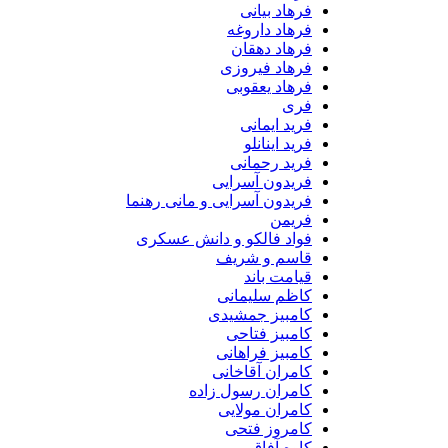
فرهاد بیانی
فرهاد داروغه
فرهاد دهقان
فرهاد فیروزی
فرهاد یعقوبی
فری
فرید ایمانی
فرید اینانلو
فرید رحمانی
فریدون آسرایی
فریدون آسرایی و مانی رهنما
فریمن
فواد فالکو و دانش عسکری
قاسم و شریف
قیامت باند
کاظم سلیمانی
کامبیز جمشیدی
کامبیز فتاحی
کامبیز فراهانی
کامران آقاخانی
کامران رسول زاده
کامران مولایی
کامروز فتحی
کاوه آفاق