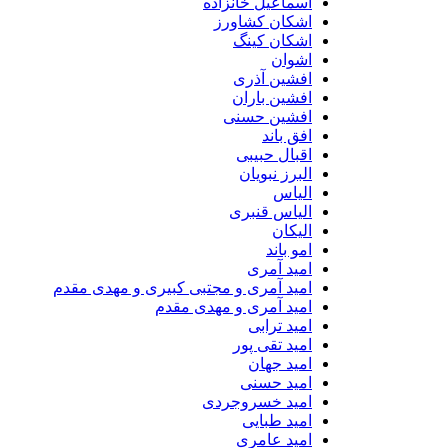
اسماعیل خانزاده
اشکان کشاورز
اشکان کینگ
اشوان
افشین آذری
افشین باران
افشین حسنی
افق باند
اقبال حبیبی
البرز نبویان
الیاس
الیاس قنبرى
الیکان
امو باند
امید آمری
امید آمری و مجتبی کبیری و مهدى مقدم
امید آمری و مهدی مقدم
امید ترابی
امید تقی پور
امید جهان
امید حسنی
امید خسروجردی
امید طبایی
امید عامری