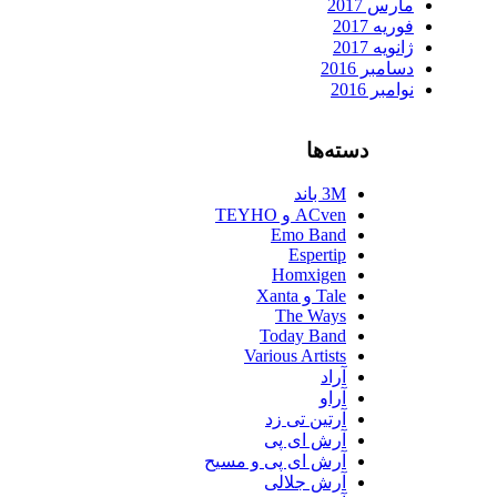
مارس 2017
فوریه 2017
ژانویه 2017
دسامبر 2016
نوامبر 2016
دسته‌ها
3M باند
ACven و TEYHO
Emo Band
Espertip
Homxigen
Tale و Xanta
The Ways
Today Band
Various Artists
آراد
آراو
آرتین تی زد
آرش ای پی
آرش ای پی و مسیح
آرش جلالی