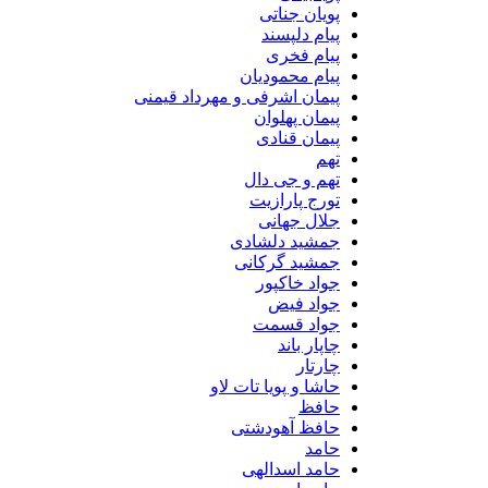
پویان جناتی
پیام دلپسند
پیام فخری
پیام محمودیان
پیمان اشرفی و مهرداد قیمنی
پیمان پهلوان
پیمان قنادی
تهم
تهم و جی دال
تورج پارازیت
جلال جهانی
جمشید دلشادی
جمشید گرکانی
جواد خاکپور
جواد فیض
جواد قسمت
چاپار باند
چارتار
حاشا و پویا تات لاو
حافظ
حافظ آهودشتی
حامد
حامد اسدالهی