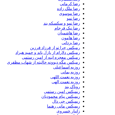
رضا کرمانی
رضا ملک زاده
رضا موسوی
رضا نمو
رضا نمو و سکسکه بند
رضا نیک فرجام
رضا هاشمیان
رضا هامون
رضا یزدانی
رمیکس چرا تو از فرزاد فرزین
رمیکس دلارام از پازل باند و حمید هیراد
رمیکس معجزه اینه از امین رستمی
رمیکس مگه دیوونه حالیته از شهاب مظفری
روزبه اسماعیلی
روزبه بمانی
روزبه نعمت اللهی
روزبه نعمت الهی
روناک بند
ریمیکس امین رستمی
ریمیکس پیام محمودیان
ریمیکس جی دال
ریمیکس مانی رهنما
زانیار خسروی