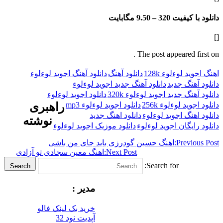
فیت 320 –
9.50 مگابایت
The post appeared f
 لوءلوء 128k
دانلود آهنگ
دانلود آهنگ اجوید لوءلوء
هنگ جدید
دانلود آهنگ جدید اجوید لوءلوء
گ جدید اجوید لوءلوء 320k
دانلود اجوید لوءلوء
د لوءلوء 256k
دانلود اجوید لوءلوء mp3
راهبری
نگ اجوید لوءلوء
دانلود اهنگ جدید
نوشته
یگان اجوید لوءلوء
دانلود موزیک اجوید لوءلوء
Previ
اهنگ حسین گودرزی باید جای من باشی
Next Post:
اهنگ معین سجادی تو آزادی
Search for:
Search
مدیر :
خرید بک لینک فالو
آپدیت نود 32