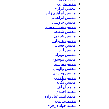
مجید یحیایی
محسن ابراری
محسن ابراهیم زاده
محسن ابراهیمی
محسن چاوشی
محسن شاه محمدی
محسن شفیعی
محسن شیخی
محسن علیزاده
محسن فسایی
محسن لرد
محسن مهراد
محسن موسوی
محسن میدانی
محسن والهیان
محسن وجدانی
محسن یاحقی
محسن یگانه
محمد اچ اف
محمد احمدی
محمد اسماعیل زاده
محمد بهرامی
محمد جواد درجزی