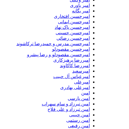
امیر یاوری
امیر یگانه
امیرحسین افتخاری
امیرحسین ایمانی
امیرحسین پاک نهاد
امیرحسین حسینی
امیرحسین رضائی
امیرحسین مدرس و حمیدرضا ترکاشوند
امیرحسین مقصودلو
امیرحسین مقصودلو و رضا پیشرو
امیررضا پرهیزکاری
امیررضا کاکاوند
امیرسعید
امیرعباس آل حبیب
امیرعلی
امیرعلی بهادری
امین
امین پارسی
امین تیرزاد و سام سهراب
امین تیرزاد و علی فلاح
امین حبیبی
امین رستمی
امین رفیعی