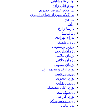
بهنام علمشاهی
بهنام قلی زاده
بی کلام علیرضا حیدری
بی کلام مهرزاد خواجه امیری
بی من
بیات
پارسا زارع
پازل باند
پدرام بهزادی
پرواز همای
پرویز پرستویی
پژمان آر جی
پژمان غلامی
پژمان کلانی
پژمان مینویی
پوریا آژند و محمد آژند
پوریا بارجینی
پوریا حیدری
پوریا رضایی
پوریا علی مصطفی
پوریا قربانی
پوریا گرامی
پوریا محمدی کیا
پویا بیاتی