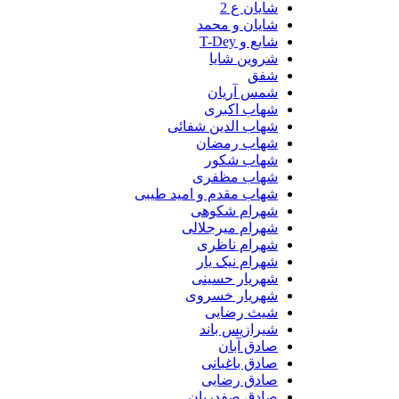
شایان ع 2
شایان و محمد
شایع و T-Dey
شروین شایا
شفق
شمس آریان
شهاب اکبری
شهاب الدین شفائی
شهاب رمضان
شهاب شکور
شهاب مظفری
شهاب مقدم و امید طیبی
شهرام شکوهی
شهرام میرجلالی
شهرام ناظری
شهرام نیک یار
شهریار حسینی
شهریار خسروی
شیث رضایی
شیرازیس باند
صادق آبان
صادق باغبانی
صادق رضایی
صادق صفدریان