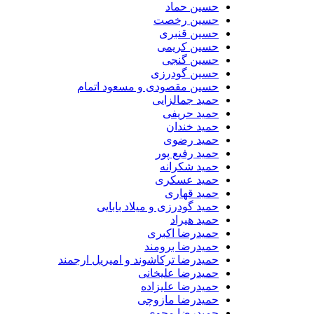
حسین حماد
حسین رخصت
حسین قنبری
حسین کریمی
حسین گنجی
حسین گودرزی
حسین مقصودی و مسعود اتمام
حمید جمالزایی
حمید حریفی
حمید خندان
حمید رضوی
حمید رفیع پور
حمید شکرانه
حمید عسکری
حمید قهاری
حمید گودرزی و میلاد بابایی
حمید هیراد
حمیدرضا اکبری
حمیدرضا برومند
حمیدرضا ترکاشوند و امیریل ارجمند
حمیدرضا علیخانی
حمیدرضا علیزاده
حمیدرضا مازوچی
حمیدرضا محوی