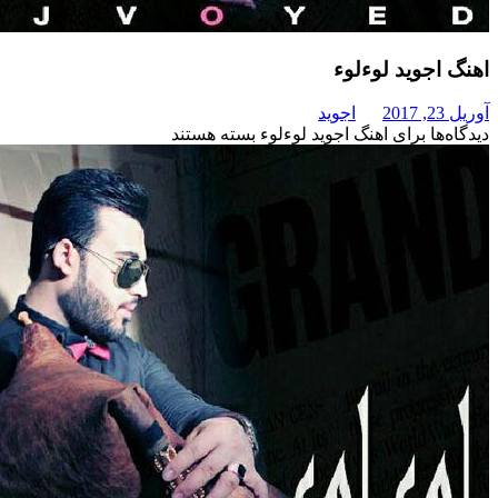
وید لوءلوء
اجوید
برای اهنگ اجوید لوءلوء
بسته هستند