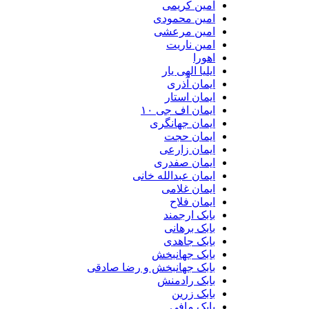
امین کریمی
امین محمودی
امین مرعشی
امین ناریت
اهورا
ایلیا الهی یار
ایمان آذری
ایمان استار
ایمان اف جی ۱۰
ایمان جهانگری
ایمان حجت
ایمان زارعی
ایمان صفدری
ایمان عبدالله خانی
ایمان غلامی
ایمان فلاح
بابک ارجمند
بابک برهانی
بابک جاهدی
بابک جهانبخش
بابک جهانبخش و رضا صادقی
بابک رادمنش
بابک زرین
بابک مافی