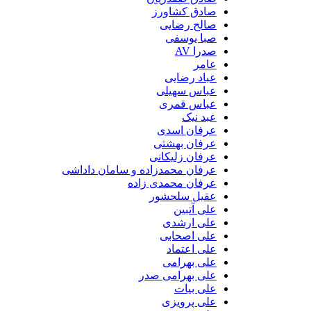
صادق کشاورز
صالح رضایی
صبا یوسفی
صدرا AV
عامر
عباد رضایی
عباس سهیلی
عباس قمری
عبد نیک
عرفان اسدی
عرفان بهشتی
عرفان زلیکانی
عرفان محمدزاده و سامان داداشی
عرفان محمدی زاده
عقیل سلحشور
علی آتبین
علی ارشدی
علی اصحابی
علی اعتماد
علی بهرامی
علی بهرامی صدر
علی بیات
علی پرویزی