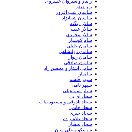
زانیار و سیروان خسروی
زیر صفر
ساسان شب افروز
ساسان شفانژاد
سالار زنگنه
سالار عقیلی
سالار محمدی
سام کوشیار
سامان جلیلی
سامان دولتشاهی
سامان زیوار
سامان صادقی
سامی استار و محسن راد
سامیار
سپهر خلسه
سپهر نامی
ستار اسماعیلی
سجاد ای بی
سجاد باذوقی و مسعود بیات
سجاد حاتمی
سجاد خیری
سجاد غلام زاده
سجاد نجفیان
سرپیکو و علی سان