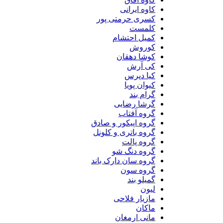
کاوه ایرانی
کسری حرمتی پور
کلمست
کمیل احتشام
کوروش
کوشا دهقان
کی آرش
کیا دپرس
کیوان پویا
گرام بند
گرشا رضایی
گروه آفتاب
گروه اپیکور و صادق
گروه باتری و کلونل
گروه پالت
گروه دنگ شو
گروه سان دارک باند
گروه سون
گمیلو بند
لیون
مازیار فلاحی
ماکان
مانی ارمغان