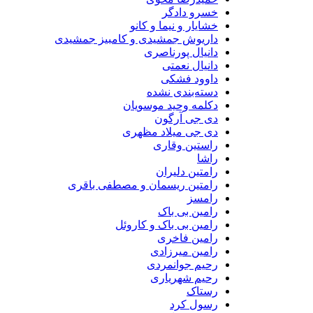
خسرو دادگر
خشایار و نیما و کانو
داریوش جمشیدی و کامبیز جمشیدی
دانیال پورناصری
دانیال نعمتی
داوود فشکی
دسته‌بندی نشده
دکلمه وحید موسویان
دی جی آرگون
دی جی میلاد مظهری
راستین وقاری
راشا
رامتین دلیران
رامتین ریسمان و مصطفی باقری
رامسز
رامین بی باک
رامین بی باک و کاروئل
رامین فاخری
رامین میرزادی
رحیم جوانمردی
رحیم شهریاری
رستاک
رسول کرد