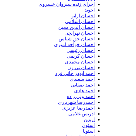
اجرای زنده سیروان خسروی
اجوید
احسان اراتو
احسان اسلامی
احسان الدین معین
احسان تهرانچی
احسان حق شناس
احسان خواجه امیری
احسان رئیسی
احسان کریمی
احسان محمدی
احسان نی زن
احمد ابوذر خانی فرد
احمد سعیدی
احمد صفایی
احمد هادی
احمد ولی زاده
احمدرضا شهریاری
احمدرضا عزیزی
ادریس غلامی
اروین
استون
استونا