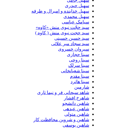
سهیل جامی
سهیل حیدری
سهیل خدابنده و امیرال و طرفه
سهیل محمدی
سیامک عباسی
سید حجّت نبوی منش «کاوه»
سید حجت نبوی منش ( کاوه )
سید حسین حسینى
سید سجاد میر علائی
سیروان خسروی
سینا حجازی
سینا روحی
سینا سرلک
سینا شعبانخانی
سینا مقدم
سینا هاترد
شارمین
شاهد سبحانی فر و نیما تاری
شاهرخ افشار
شاهین دانشجو
شاهین عبدهی
شاهین متولی
شاهین و شروین محافظت کار
شاهین یوسفی