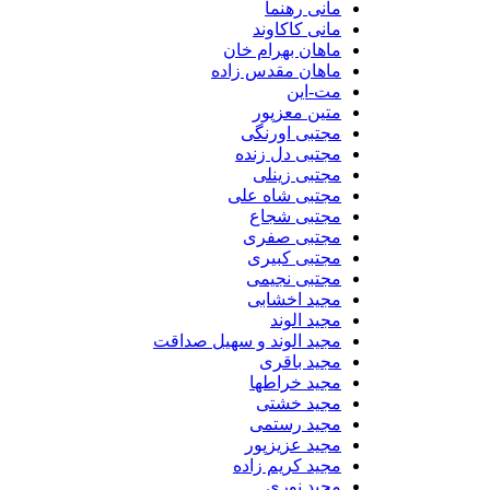
مانی رهنما
مانی کاکاوند
ماهان بهرام خان
ماهان مقدس زاده
مت-این
متین معزپور
مجتبی اورنگی
مجتبی دل زنده
مجتبی زینلی
مجتبی شاه علی
مجتبی شجاع
مجتبی صفری
مجتبی کبیری
مجتبی نجیمی
مجید اخشابی
مجید الوند‎
مجید الوند و سهیل صداقت
مجید باقری
مجید خراطها
مجید خشتی
مجید رستمی
مجید عزیزپور
مجید کریم زاده
مجید نوری