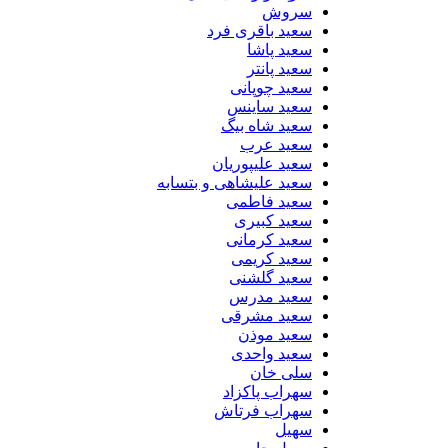
سروش
سعید باقری فرد
سعید پاشا
سعید پانتر
سعید چوپانی
سعید ساینس
سعید شاه بیگ
سعید عرب
سعید علیپوریان
سعید علیشاهی و بتسابه
سعید فاطمی
سعید کبیری
سعید کرمانی
سعید کریمی
سعید گلشنی
سعید مدرس
سعید مشرقی
سعید موذن
سعید واحدی
سلی خان
سهراب پاکزاد
سهراب فرتاش
سهیل