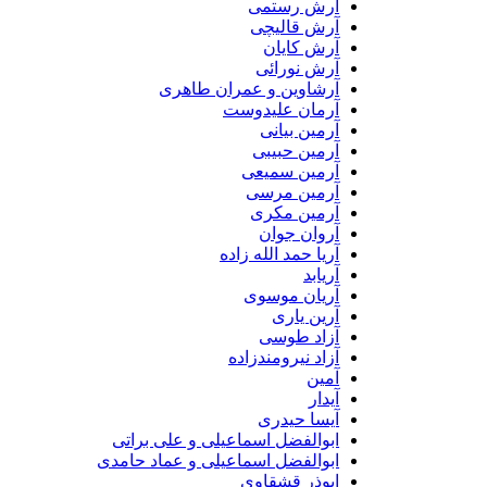
آرش رستمی
آرش قالیچی
آرش کایان
آرش نورائی
آرشاوین و عمران طاهری
آرمان علیدوست
آرمین بیانی
آرمین حبیبی
آرمین سمیعی
آرمین مرسی
آرمین مکری
آروان جوان
آریا حمد الله زاده
آریابد
آریان موسوی
آرین یاری
آزاد طوسی
آزاد نیرومندزاده
آمین
آیدار
آیسا حیدری
ابوالفضل اسماعیلی و علی براتی
ابوالفضل اسماعیلی و عماد حامدی
ابوذر قشقاوی