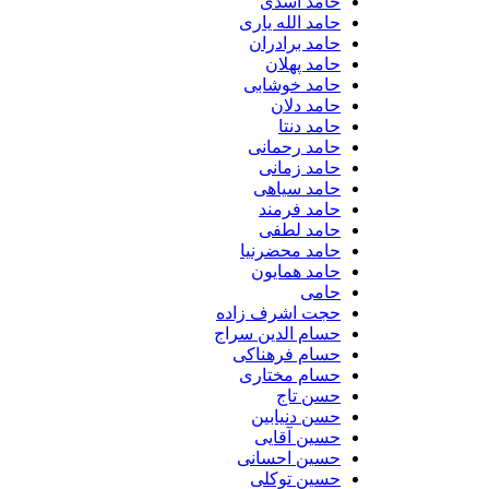
حامد اسدی
حامد الله یاری
حامد برادران
حامد پهلان
حامد خوشابی
حامد دلان
حامد دنتا
حامد رحمانی
حامد زمانی
حامد سیاهی
حامد فرمند
حامد لطفی
حامد محضرنیا
حامد همایون
حامی
حجت اشرف زاده
حسام الدین سراج
حسام فرهناکی
حسام مختاری
حسن تاج
حسن دنیابین
حسین آقایی
حسین احسانی
حسین توکلی