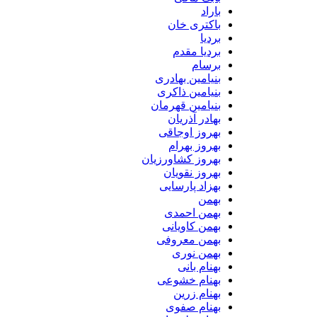
باراد
باکتری خان
بردیا
بردیا مقدم
برسام
بنیامین بهادری
بنیامین ذاکری
بنیامین قهرمان
بهادر آذریان
بهروز اوجاقی
بهروز بهرام
بهروز کشاورزیان
بهروز نقویان
بهزاد پارسایی
بهمن
بهمن احمدی
بهمن کاویانی
بهمن معروفی
بهمن نوری
بهنام بانی
بهنام خشوعی
بهنام زرین
بهنام صفوی