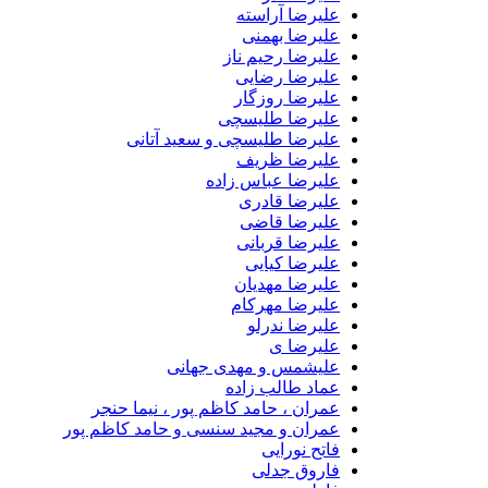
علیرضا آراسته
علیرضا بهمنی
علیرضا رحیم ناز
علیرضا رضایی
علیرضا روزگار
علیرضا طلیسچی
علیرضا طلیسچی و سعید آتانی
علیرضا ظریف
علیرضا عباس زاده
علیرضا قادری
علیرضا قاضی
علیرضا قربانی
علیرضا کیایی
علیرضا مهدیان
علیرضا مهرکام
علیرضا ندرلو
علیرضا ی
علیشمس و مهدی جهانی
عماد طالب زاده
عمران ، حامد کاظم پور ، نیما حنجر
عمران و مجید سنسی و حامد کاظم پور
فاتح نورایی
فاروق جدلی