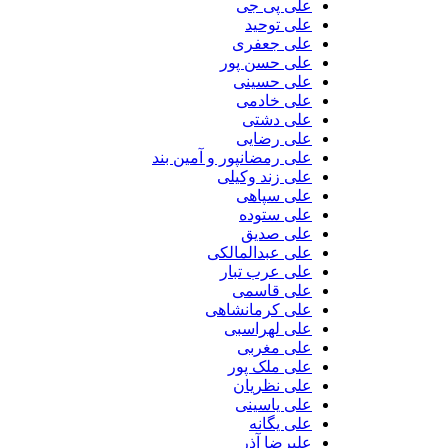
علی پی جی
علی توحید
علی جعفری
علی حسن پور
علی حسینی
علی خادمی
علی دشتی
علی رضایی
علی رمضانپور و آمین بند
علی زند وکیلی
علی سپاهی
علی ستوده
علی صدیق
علی عبدالمالکی
علی عرب تبار
علی قاسمی
علی کرمانشاهی
علی لهراسبی
علی مغربی
علی ملک پور
علی نظریان
علی یاسینی
علی یگانه
علیرضا آذر