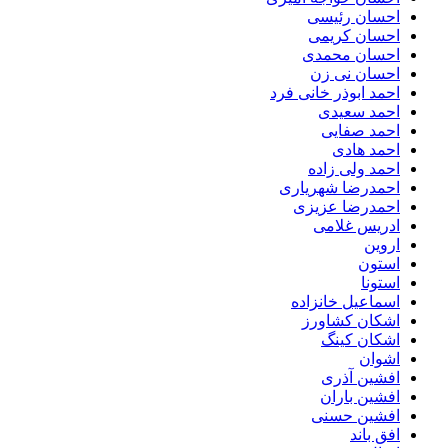
احسان رئیسی
احسان کریمی
احسان محمدی
احسان نی زن
احمد ابوذر خانی فرد
احمد سعیدی
احمد صفایی
احمد هادی
احمد ولی زاده
احمدرضا شهریاری
احمدرضا عزیزی
ادریس غلامی
اروین
استون
استونا
اسماعیل خانزاده
اشکان کشاورز
اشکان کینگ
اشوان
افشین آذری
افشین باران
افشین حسنی
افق باند