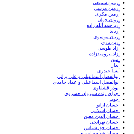
آرمین سمیعی
آرمین مرسی
آرمین مکری
آروان جوان
آریا حمد الله زاده
آریابد
آریان موسوی
آرین یاری
آزاد طوسی
آزاد نیرومندزاده
آمین
آیدار
آیسا حیدری
ابوالفضل اسماعیلی و علی براتی
ابوالفضل اسماعیلی و عماد حامدی
ابوذر قشقاوی
اجرای زنده سیروان خسروی
اجوید
احسان اراتو
احسان اسلامی
احسان الدین معین
احسان تهرانچی
احسان حق شناس
احسان خواجه امیری