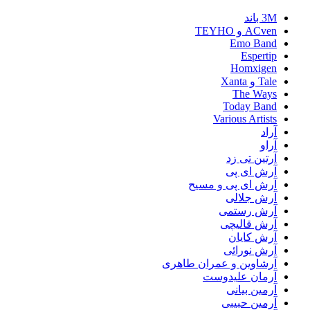
3M باند
ACven و TEYHO
Emo Band
Espertip
Homxigen
Tale و Xanta
The Ways
Today Band
Various Artists
آراد
آراو
آرتین تی زد
آرش ای پی
آرش ای پی و مسیح
آرش جلالی
آرش رستمی
آرش قالیچی
آرش کایان
آرش نورائی
آرشاوین و عمران طاهری
آرمان علیدوست
آرمین بیانی
آرمین حبیبی