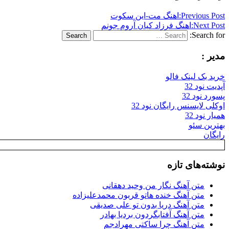
Previous Post:
اهنگ مت-این سکوت
Next Post:
اهنگ فرزاد کیان آروم جونم
Search for:
Search
مدیر :
خرید بک لینک فالو
آپدیت نود 32
پسورد نود 32
اوکلی لایسنس رایگان نود 32
همیار نود 32
بهترین سئو
رایگان
نوشته‌های تازه
متن آهنگ نگار من وحید دهقانی
متن آهنگ خنده هاتو قربون محمدعلیزاده
متن آهنگ دریا بدون تو علی صدیقی
متن آهنگ آفتابگردون بردیا بهادر
متن آهنگ چرا ساکتی مهرادجم