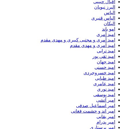
اقبال حبیبی
البرز نبویان
الیاس
الیاس قنبرى
الیکان
امو باند
امید آمری
امید آمری و مجتبی کبیری و مهدى مقدم
امید آمری و مهدی مقدم
امید ترابی
امید تقی پور
امید جهان
امید حسنی
امید خسروجردی
امید طبایی
امید عامری
امید نوری
امید یوسفی
امیر آتشی
امیر اسماعیل صدفی
امیر اند و حشمت فغانی
امیر بقایی
امیر پدرام
امیر پرستاری