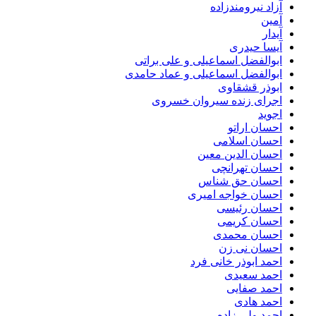
آزاد نیرومندزاده
آمین
آیدار
آیسا حیدری
ابوالفضل اسماعیلی و علی براتی
ابوالفضل اسماعیلی و عماد حامدی
ابوذر قشقاوی
اجرای زنده سیروان خسروی
اجوید
احسان اراتو
احسان اسلامی
احسان الدین معین
احسان تهرانچی
احسان حق شناس
احسان خواجه امیری
احسان رئیسی
احسان کریمی
احسان محمدی
احسان نی زن
احمد ابوذر خانی فرد
احمد سعیدی
احمد صفایی
احمد هادی
احمد ولی زاده