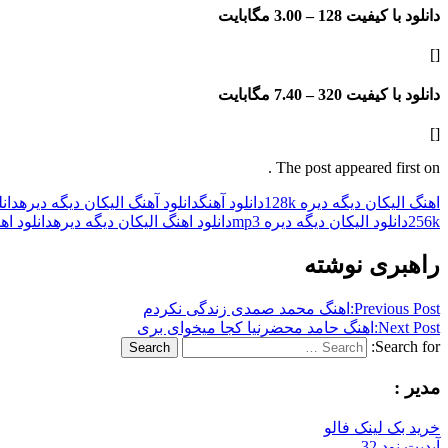
دانلود با کیفیت 128 –
3.00 مگابایت
[]
دانلود با کیفیت 320 –
7.40 مگابایت
[]
The post appeared first on .
اهنگ الیکان دیگه دیره 128k
دانلود آهنگ
دانلود آهنگ الیکان دیگه دیره
دان
256k
دانلود الیکان دیگه دیره mp3
دانلود اهنگ الیکان دیگه دیره
دانلود اه
راهبری نوشته
Previous Post:
اهنگ محمد صمدی زندگی نکردم
Next Post:
اهنگ حامد محضرنیا کجا میخوای بری
Search for:
Search
مدیر :
خرید بک لینک فالو
آپدیت نود 32