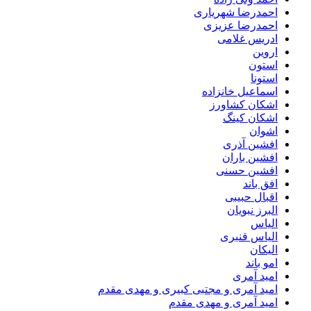
احمدرضا شهریاری
احمدرضا عزیزی
ادریس غلامی
اروین
استون
استونا
اسماعیل خانزاده
اشکان کشاورز
اشکان کینگ
اشوان
افشین آذری
افشین باران
افشین حسنی
افق باند
اقبال حبیبی
البرز نبویان
الیاس
الیاس قنبرى
الیکان
امو باند
امید آمری
امید آمری و مجتبی کبیری و مهدى مقدم
امید آمری و مهدی مقدم