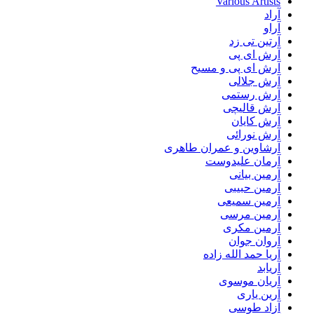
Various Artists
آراد
آراو
آرتین تی زد
آرش ای پی
آرش ای پی و مسیح
آرش جلالی
آرش رستمی
آرش قالیچی
آرش کایان
آرش نورائی
آرشاوین و عمران طاهری
آرمان علیدوست
آرمین بیانی
آرمین حبیبی
آرمین سمیعی
آرمین مرسی
آرمین مکری
آروان جوان
آریا حمد الله زاده
آریابد
آریان موسوی
آرین یاری
آزاد طوسی