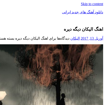
Skip to content
دانلود آهنگ های جدید ایرانی
دانلود
فول
اهنگ الیکان دیگه دیره
آلبوم
موزیک
آوریل 13, 2017
الیکان
دیدگاه‌ها
برای اهنگ الیکان دیگه دیره
بسته هستن