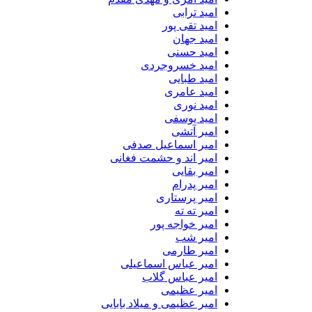
امید ترابی
امید تقی پور
امید جهان
امید حسنی
امید خسروجردی
امید طبایی
امید عامری
امید نوری
امید یوسفی
امیر آتشی
امیر اسماعیل صدفی
امیر اند و حشمت فغانی
امیر بقایی
امیر پدرام
امیر پرستاری
امیر ته ته
امیر خواجه پور
امیر شب
امیر طارمی
امیر عباس اسماعیلی
امیر عباس گلاب
امیر عظیمی
امیر عظیمی و میلاد بابایی