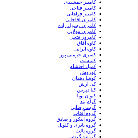
کامبیز جمشیدی
کامبیز فتاحی
کامبیز فراهانی
کامران آقاخانی
کامران رسول زاده
کامران مولایی
کامروز فتحی
کاوه آفاق
کاوه ایرانی
کسری حرمتی پور
کلمست
کمیل احتشام
کوروش
کوشا دهقان
کی آرش
کیا دپرس
کیوان پویا
گرام بند
گرشا رضایی
گروه آفتاب
گروه اپیکور و صادق
گروه باتری و کلونل
گروه پالت
گروه دنگ شو