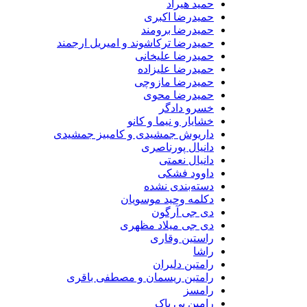
حمید هیراد
حمیدرضا اکبری
حمیدرضا برومند
حمیدرضا ترکاشوند و امیریل ارجمند
حمیدرضا علیخانی
حمیدرضا علیزاده
حمیدرضا مازوچی
حمیدرضا محوی
خسرو دادگر
خشایار و نیما و کانو
داریوش جمشیدی و کامبیز جمشیدی
دانیال پورناصری
دانیال نعمتی
داوود فشکی
دسته‌بندی نشده
دکلمه وحید موسویان
دی جی آرگون
دی جی میلاد مظهری
راستین وقاری
راشا
رامتین دلیران
رامتین ریسمان و مصطفی باقری
رامسز
رامین بی باک