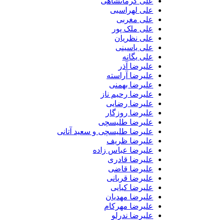
علی کرمانشاهی
علی لهراسبی
علی مغربی
علی ملک پور
علی نظریان
علی یاسینی
علی یگانه
علیرضا آذر
علیرضا آراسته
علیرضا بهمنی
علیرضا رحیم ناز
علیرضا رضایی
علیرضا روزگار
علیرضا طلیسچی
علیرضا طلیسچی و سعید آتانی
علیرضا ظریف
علیرضا عباس زاده
علیرضا قادری
علیرضا قاضی
علیرضا قربانی
علیرضا کیایی
علیرضا مهدیان
علیرضا مهرکام
علیرضا ندرلو