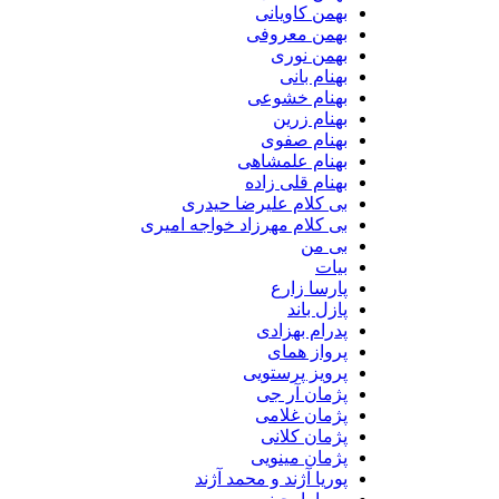
بهمن کاویانی
بهمن معروفی
بهمن نوری
بهنام بانی
بهنام خشوعی
بهنام زرین
بهنام صفوی
بهنام علمشاهی
بهنام قلی زاده
بی کلام علیرضا حیدری
بی کلام مهرزاد خواجه امیری
بی من
بیات
پارسا زارع
پازل باند
پدرام بهزادی
پرواز همای
پرویز پرستویی
پژمان آر جی
پژمان غلامی
پژمان کلانی
پژمان مینویی
پوریا آژند و محمد آژند