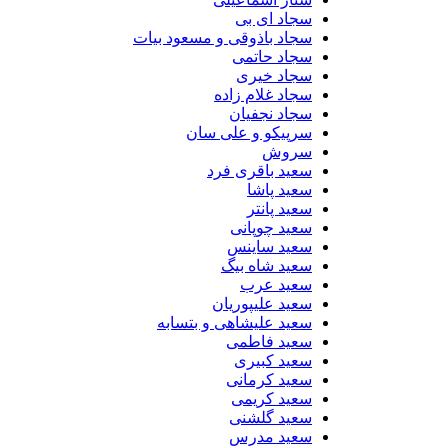
سجاد ای بی
سجاد باذوقی و مسعود بیات
سجاد حاتمی
سجاد خیری
سجاد غلام زاده
سجاد نجفیان
سرپیکو و علی سان
سروش
سعید باقری فرد
سعید پاشا
سعید پانتر
سعید چوپانی
سعید ساینس
سعید شاه بیگ
سعید عرب
سعید علیپوریان
سعید علیشاهی و بتسابه
سعید فاطمی
سعید کبیری
سعید کرمانی
سعید کریمی
سعید گلشنی
سعید مدرس