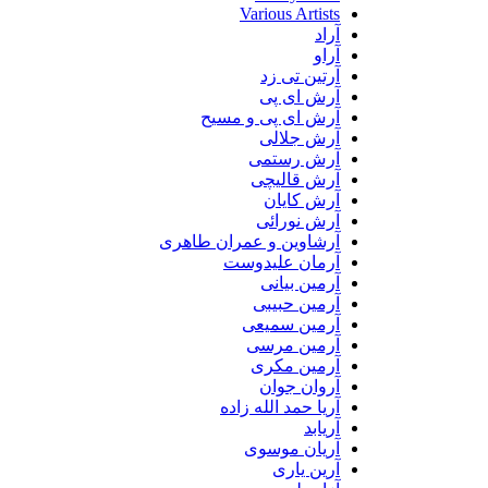
Various Artists
آراد
آراو
آرتین تی زد
آرش ای پی
آرش ای پی و مسیح
آرش جلالی
آرش رستمی
آرش قالیچی
آرش کایان
آرش نورائی
آرشاوین و عمران طاهری
آرمان علیدوست
آرمین بیانی
آرمین حبیبی
آرمین سمیعی
آرمین مرسی
آرمین مکری
آروان جوان
آریا حمد الله زاده
آریابد
آریان موسوی
آرین یاری