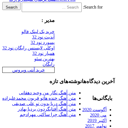
Search for:
Search
مدیر :
خرید بک لینک فالو
آپدیت نود 32
پسورد نود 32
اوکلی لایسنس رایگان نود 32
همیار نود 32
بهترین سئو
رایگان
خرید آنتی ویروس
آخرین دیدگاه‌ها
نوشته‌های تازه
متن آهنگ نگار من وحید دهقانی
بایگانی‌ها
متن آهنگ خنده هاتو قربون محمدعلیزاده
متن آهنگ دریا بدون تو علی صدیقی
متن آهنگ آفتابگردون بردیا بهادر
آگوست 2020
متن آهنگ چرا ساکتی مهرادجم
می 2020
اکتبر 2019
نوامبر 2017