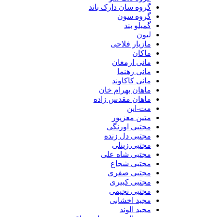
گروه سان دارک باند
گروه سون
گمیلو بند
لیون
مازیار فلاحی
ماکان
مانی ارمغان
مانی رهنما
مانی کاکاوند
ماهان بهرام خان
ماهان مقدس زاده
مت-این
متین معزپور
مجتبی اورنگی
مجتبی دل زنده
مجتبی زینلی
مجتبی شاه علی
مجتبی شجاع
مجتبی صفری
مجتبی کبیری
مجتبی نجیمی
مجید اخشابی
مجید الوند‎