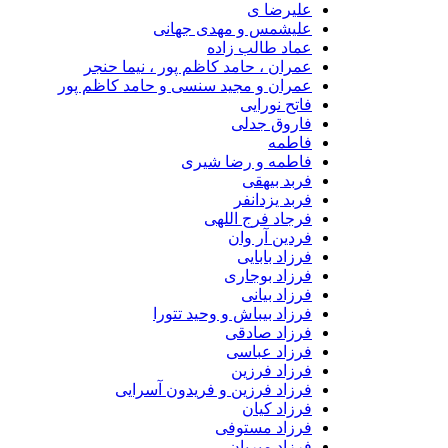
علیرضا ی
علیشمس و مهدی جهانی
عماد طالب زاده
عمران ، حامد کاظم پور ، نیما حنجر
عمران و مجید سنسی و حامد کاظم پور
فاتح نورایی
فاروق جدلی
فاطمه
فاطمه و رضا شیری
فربد بیهقی
فربد یزدانفر
فرجاد فرج اللهی
فردین آر وان
فرزاد بابایی
فرزاد بوجاری
فرزاد بیانی
فرزاد بیباش و وحید تتورا
فرزاد صادقی
فرزاد عباسی
فرزاد فرزین
فرزاد فرزین و فریدون آسرایی
فرزاد کیان
فرزاد مستوفی
فرزاد میریان