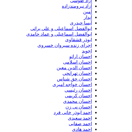
آزاد طوسی
آزاد نیرومندزاده
آمین
آیدار
آیسا حیدری
ابوالفضل اسماعیلی و علی براتی
ابوالفضل اسماعیلی و عماد حامدی
ابوذر قشقاوی
اجرای زنده سیروان خسروی
اجوید
احسان اراتو
احسان اسلامی
احسان الدین معین
احسان تهرانچی
احسان حق شناس
احسان خواجه امیری
احسان رئیسی
احسان کریمی
احسان محمدی
احسان نی زن
احمد ابوذر خانی فرد
احمد سعیدی
احمد صفایی
احمد هادی