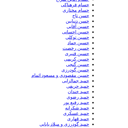
حسام فرهناکی
حسام مختاری
حسن تاج
حسن دنیابین
حسین آقایی
حسین احسانی
حسین توکلی
حسین حماد
حسین رخصت
حسین قنبری
حسین کریمی
حسین گنجی
حسین گودرزی
حسین مقصودی و مسعود اتمام
حمید جمالزایی
حمید حریفی
حمید خندان
حمید رضوی
حمید رفیع پور
حمید شکرانه
حمید عسکری
حمید قهاری
حمید گودرزی و میلاد بابایی