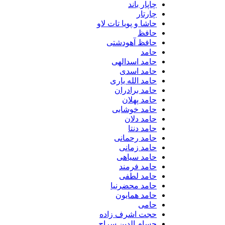
چاپار باند
چارتار
حاشا و پویا تات لاو
حافظ
حافظ آهودشتی
حامد
حامد اسدالهی
حامد اسدی
حامد الله یاری
حامد برادران
حامد پهلان
حامد خوشابی
حامد دلان
حامد دنتا
حامد رحمانی
حامد زمانی
حامد سیاهی
حامد فرمند
حامد لطفی
حامد محضرنیا
حامد همایون
حامی
حجت اشرف زاده
حسام الدین سراج