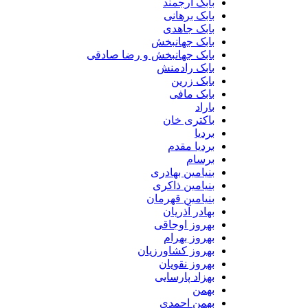
بابک ارجمند
بابک برهانی
بابک جاهدی
بابک جهانبخش
بابک جهانبخش و رضا صادقی
بابک رادمنش
بابک زرین
بابک مافی
باراد
باکتری خان
بردیا
بردیا مقدم
برسام
بنیامین بهادری
بنیامین ذاکری
بنیامین قهرمان
بهادر آذریان
بهروز اوجاقی
بهروز بهرام
بهروز کشاورزیان
بهروز نقویان
بهزاد پارسایی
بهمن
بهمن احمدی