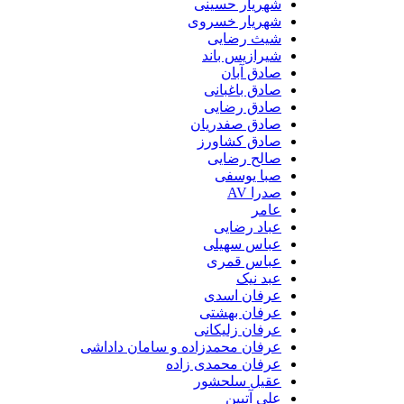
شهریار حسینی
شهریار خسروی
شیث رضایی
شیرازیس باند
صادق آبان
صادق باغبانی
صادق رضایی
صادق صفدریان
صادق کشاورز
صالح رضایی
صبا یوسفی
صدرا AV
عامر
عباد رضایی
عباس سهیلی
عباس قمری
عبد نیک
عرفان اسدی
عرفان بهشتی
عرفان زلیکانی
عرفان محمدزاده و سامان داداشی
عرفان محمدی زاده
عقیل سلحشور
علی آتبین