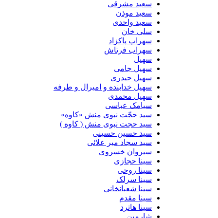
سعید مشرقی
سعید موذن
سعید واحدی
سلی خان
سهراب پاکزاد
سهراب فرتاش
سهیل
سهیل جامی
سهیل حیدری
سهیل خدابنده و امیرال و طرفه
سهیل محمدی
سیامک عباسی
سید حجّت نبوی منش «کاوه»
سید حجت نبوی منش ( کاوه )
سید حسین حسینى
سید سجاد میر علائی
سیروان خسروی
سینا حجازی
سینا روحی
سینا سرلک
سینا شعبانخانی
سینا مقدم
سینا هاترد
شارمین