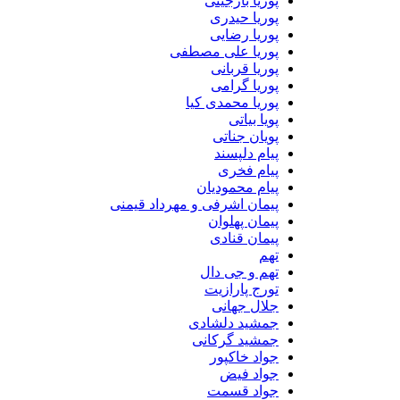
پوریا بارجینی
پوریا حیدری
پوریا رضایی
پوریا علی مصطفی
پوریا قربانی
پوریا گرامی
پوریا محمدی کیا
پویا بیاتی
پویان جناتی
پیام دلپسند
پیام فخری
پیام محمودیان
پیمان اشرفی و مهرداد قیمنی
پیمان پهلوان
پیمان قنادی
تهم
تهم و جی دال
تورج پارازیت
جلال جهانی
جمشید دلشادی
جمشید گرکانی
جواد خاکپور
جواد فیض
جواد قسمت