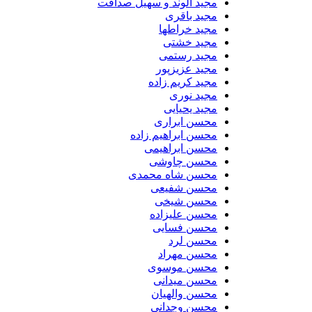
مجید الوند و سهیل صداقت
مجید باقری
مجید خراطها
مجید خشتی
مجید رستمی
مجید عزیزپور
مجید کریم زاده
مجید نوری
مجید یحیایی
محسن ابراری
محسن ابراهیم زاده
محسن ابراهیمی
محسن چاوشی
محسن شاه محمدی
محسن شفیعی
محسن شیخی
محسن علیزاده
محسن فسایی
محسن لرد
محسن مهراد
محسن موسوی
محسن میدانی
محسن والهیان
محسن وجدانی