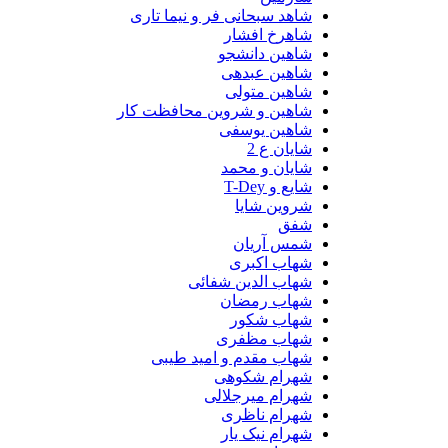
شاهد سبحانی فر و نیما تاری
شاهرخ افشار
شاهین دانشجو
شاهین عبدهی
شاهین متولی
شاهین و شروین محافظت کار
شاهین یوسفی
شایان ع 2
شایان و محمد
شایع و T-Dey
شروین شایا
شفق
شمس آریان
شهاب اکبری
شهاب الدین شفائی
شهاب رمضان
شهاب شکور
شهاب مظفری
شهاب مقدم و امید طیبی
شهرام شکوهی
شهرام میرجلالی
شهرام ناظری
شهرام نیک یار