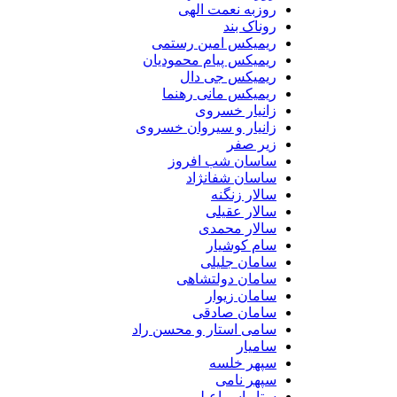
روزبه نعمت الهی
روناک بند
ریمیکس امین رستمی
ریمیکس پیام محمودیان
ریمیکس جی دال
ریمیکس مانی رهنما
زانیار خسروی
زانیار و سیروان خسروی
زیر صفر
ساسان شب افروز
ساسان شفانژاد
سالار زنگنه
سالار عقیلی
سالار محمدی
سام کوشیار
سامان جلیلی
سامان دولتشاهی
سامان زیوار
سامان صادقی
سامی استار و محسن راد
سامیار
سپهر خلسه
سپهر نامی
ستار اسماعیلی