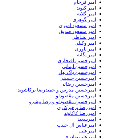
امیر فرجام
امیر کیوند
امیر گلایه
امیر گوهری
امیر مسعود امیری
امیر مسعود صدیق
امیر نشاطی
امیر وکیلی
امیر یاوری
امیر یگانه
امیرحسین افتخاری
امیرحسین ایمانی
امیرحسین پاک نهاد
امیرحسین حسینی
امیرحسین رضائی
امیرحسین مدرس و حمیدرضا ترکاشوند
امیرحسین مقصودلو
امیرحسین مقصودلو و رضا پیشرو
امیررضا پرهیزکاری
امیررضا کاکاوند
امیرسعید
امیرعباس آل حبیب
امیرعلی
امیرعلی بهادری