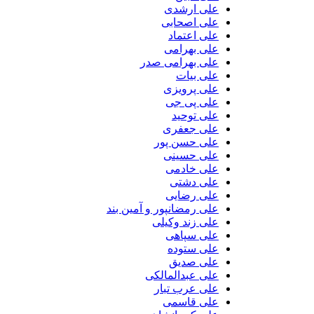
علی ارشدی
علی اصحابی
علی اعتماد
علی بهرامی
علی بهرامی صدر
علی بیات
علی پرویزی
علی پی جی
علی توحید
علی جعفری
علی حسن پور
علی حسینی
علی خادمی
علی دشتی
علی رضایی
علی رمضانپور و آمین بند
علی زند وکیلی
علی سپاهی
علی ستوده
علی صدیق
علی عبدالمالکی
علی عرب تبار
علی قاسمی