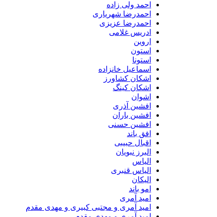
احمد ولی زاده
احمدرضا شهریاری
احمدرضا عزیزی
ادریس غلامی
اروین
استون
استونا
اسماعیل خانزاده
اشکان کشاورز
اشکان کینگ
اشوان
افشین آذری
افشین باران
افشین حسنی
افق باند
اقبال حبیبی
البرز نبویان
الیاس
الیاس قنبرى
الیکان
امو باند
امید آمری
امید آمری و مجتبی کبیری و مهدى مقدم
امید آمری و مهدی مقدم