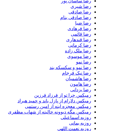
رضا ساسان پور
رضا شیری
رضا صادقی
رضا صادقی بنام
رضا ضیا
رضا فرهادی
رضا قائمی
رضا قندهاری
رضا کرمانی
رضا ملک زاده
رضا موسوی
رضا نمو
رضا نمو و سکسکه بند
رضا نیک فرجام
رضا هاشمیان
رضا هامون
رضا یزدانی
رمیکس چرا تو از فرزاد فرزین
رمیکس دلارام از پازل باند و حمید هیراد
رمیکس معجزه اینه از امین رستمی
رمیکس مگه دیوونه حالیته از شهاب مظفری
روزبه اسماعیلی
روزبه بمانی
روزبه نعمت اللهی