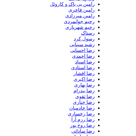
رامین بی باک و کاروئل
رامین فاخری
رامین میرزادی
رحیم جوانمردی
رحیم شهریاری
رستاک
رسول کرد
رشید سینایی
رضا احسانی
رضا احمدی
رضا اسپاد
رضا استادی
رضا افشار
رضا اکبری
رضا بهاری
رضا بیدرام
رضا تقوی
رضا چناری
رضا خادمیان
رضا رخساری
رضا رزم آرا
رضا روح پور
رضا ساداتی