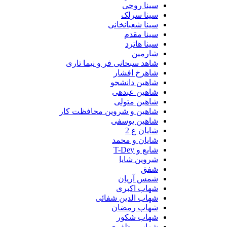
سینا روحی
سینا سرلک
سینا شعبانخانی
سینا مقدم
سینا هاترد
شارمین
شاهد سبحانی فر و نیما تاری
شاهرخ افشار
شاهین دانشجو
شاهین عبدهی
شاهین متولی
شاهین و شروین محافظت کار
شاهین یوسفی
شایان ع 2
شایان و محمد
شایع و T-Dey
شروین شایا
شفق
شمس آریان
شهاب اکبری
شهاب الدین شفائی
شهاب رمضان
شهاب شکور
شهاب مظفری