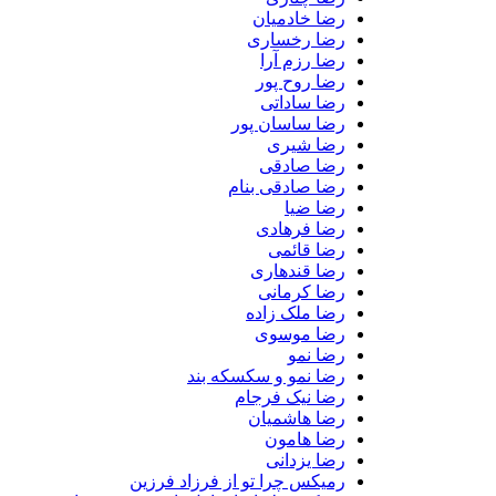
رضا خادمیان
رضا رخساری
رضا رزم آرا
رضا روح پور
رضا ساداتی
رضا ساسان پور
رضا شیری
رضا صادقی
رضا صادقی بنام
رضا ضیا
رضا فرهادی
رضا قائمی
رضا قندهاری
رضا کرمانی
رضا ملک زاده
رضا موسوی
رضا نمو
رضا نمو و سکسکه بند
رضا نیک فرجام
رضا هاشمیان
رضا هامون
رضا یزدانی
رمیکس چرا تو از فرزاد فرزین