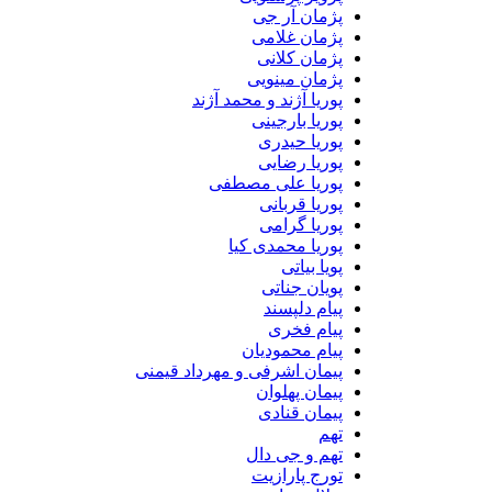
پژمان آر جی
پژمان غلامی
پژمان کلانی
پژمان مینویی
پوریا آژند و محمد آژند
پوریا بارجینی
پوریا حیدری
پوریا رضایی
پوریا علی مصطفی
پوریا قربانی
پوریا گرامی
پوریا محمدی کیا
پویا بیاتی
پویان جناتی
پیام دلپسند
پیام فخری
پیام محمودیان
پیمان اشرفی و مهرداد قیمنی
پیمان پهلوان
پیمان قنادی
تهم
تهم و جی دال
تورج پارازیت