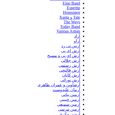
Emo Band
Espertip
Homxigen
Tale و Xanta
The Ways
Today Band
Various Artists
آراد
آراو
آرتین تی زد
آرش ای پی
آرش ای پی و مسیح
آرش جلالی
آرش رستمی
آرش قالیچی
آرش کایان
آرش نورائی
آرشاوین و عمران طاهری
آرمان علیدوست
آرمین بیانی
آرمین حبیبی
آرمین سمیعی
آرمین مرسی
آرمین مکری