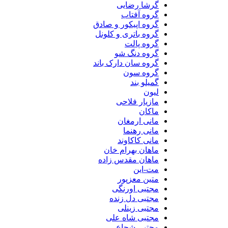
گرشا رضایی
گروه آفتاب
گروه اپیکور و صادق
گروه باتری و کلونل
گروه پالت
گروه دنگ شو
گروه سان دارک باند
گروه سون
گمیلو بند
لیون
مازیار فلاحی
ماکان
مانی ارمغان
مانی رهنما
مانی کاکاوند
ماهان بهرام خان
ماهان مقدس زاده
مت-این
متین معزپور
مجتبی اورنگی
مجتبی دل زنده
مجتبی زینلی
مجتبی شاه علی
مجتبی شجاع