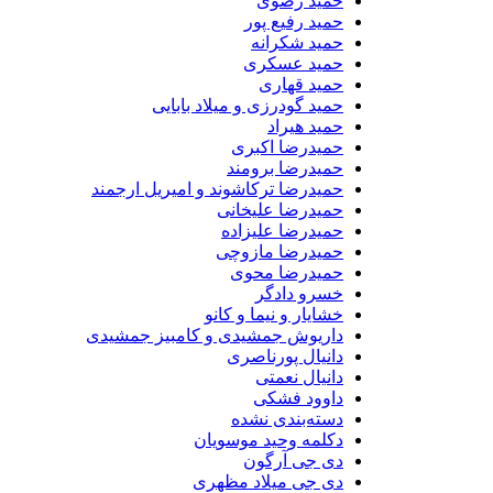
حمید رضوی
حمید رفیع پور
حمید شکرانه
حمید عسکری
حمید قهاری
حمید گودرزی و میلاد بابایی
حمید هیراد
حمیدرضا اکبری
حمیدرضا برومند
حمیدرضا ترکاشوند و امیریل ارجمند
حمیدرضا علیخانی
حمیدرضا علیزاده
حمیدرضا مازوچی
حمیدرضا محوی
خسرو دادگر
خشایار و نیما و کانو
داریوش جمشیدی و کامبیز جمشیدی
دانیال پورناصری
دانیال نعمتی
داوود فشکی
دسته‌بندی نشده
دکلمه وحید موسویان
دی جی آرگون
دی جی میلاد مظهری