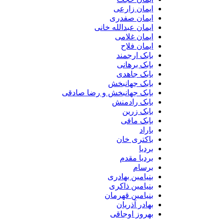
ایمان زارعی
ایمان صفدری
ایمان عبدالله خانی
ایمان غلامی
ایمان فلاح
بابک ارجمند
بابک برهانی
بابک جاهدی
بابک جهانبخش
بابک جهانبخش و رضا صادقی
بابک رادمنش
بابک زرین
بابک مافی
باراد
باکتری خان
بردیا
بردیا مقدم
برسام
بنیامین بهادری
بنیامین ذاکری
بنیامین قهرمان
بهادر آذریان
بهروز اوجاقی