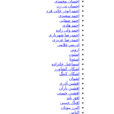
احسان محمدی
احسان نی زن
احمد ابوذر خانی فرد
احمد سعیدی
احمد صفایی
احمد هادی
احمد ولی زاده
احمدرضا شهریاری
احمدرضا عزیزی
ادریس غلامی
اروین
استون
استونا
اسماعیل خانزاده
اشکان کشاورز
اشکان کینگ
اشوان
افشین آذری
افشین باران
افشین حسنی
افق باند
اقبال حبیبی
البرز نبویان
الیاس