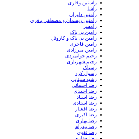
راستین وقاری
راشا
رامتین دلیران
رامتین ریسمان و مصطفی باقری
رامسز
رامین بی باک
رامین بی باک و کاروئل
رامین فاخری
رامین میرزادی
رحیم جوانمردی
رحیم شهریاری
رستاک
رسول کرد
رشید سینایی
رضا احسانی
رضا احمدی
رضا اسپاد
رضا استادی
رضا افشار
رضا اکبری
رضا بهاری
رضا بیدرام
رضا تقوی
رضا چناری