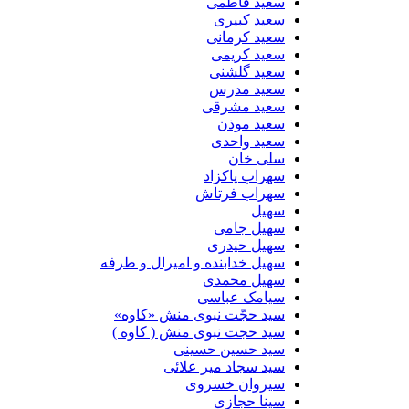
سعید فاطمی
سعید کبیری
سعید کرمانی
سعید کریمی
سعید گلشنی
سعید مدرس
سعید مشرقی
سعید موذن
سعید واحدی
سلی خان
سهراب پاکزاد
سهراب فرتاش
سهیل
سهیل جامی
سهیل حیدری
سهیل خدابنده و امیرال و طرفه
سهیل محمدی
سیامک عباسی
سید حجّت نبوی منش «کاوه»
سید حجت نبوی منش ( کاوه )
سید حسین حسینى
سید سجاد میر علائی
سیروان خسروی
سینا حجازی