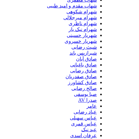
شهاب مقدم و امید طیبی
شهرام شکوهی
شهرام میرجلالی
شهرام ناظری
شهرام نیک یار
شهریار حسینی
شهریار خسروی
شیث رضایی
شیرازیس باند
صادق آبان
صادق باغبانی
صادق رضایی
صادق صفدریان
صادق کشاورز
صالح رضایی
صبا یوسفی
صدرا AV
عامر
عباد رضایی
عباس سهیلی
عباس قمری
عبد نیک
عرفان اسدی