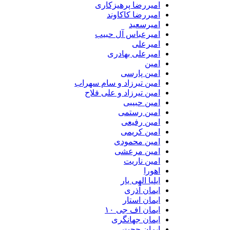
امیررضا پرهیزکاری
امیررضا کاکاوند
امیرسعید
امیرعباس آل حبیب
امیرعلی
امیرعلی بهادری
امین
امین پارسی
امین تیرزاد و سام سهراب
امین تیرزاد و علی فلاح
امین حبیبی
امین رستمی
امین رفیعی
امین کریمی
امین محمودی
امین مرعشی
امین ناریت
اهورا
ایلیا الهی یار
ایمان آذری
ایمان استار
ایمان اف جی ۱۰
ایمان جهانگری
ایمان حجت