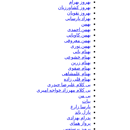
بهروز بهرام
بهروز کشاورزیان
بهروز نقویان
بهزاد پارسایی
بهمن
بهمن احمدی
بهمن کاویانی
بهمن معروفی
بهمن نوری
بهنام بانی
بهنام خشوعی
بهنام زرین
بهنام صفوی
بهنام علمشاهی
بهنام قلی زاده
بی کلام علیرضا حیدری
بی کلام مهرزاد خواجه امیری
بی من
بیات
پارسا زارع
پازل باند
پدرام بهزادی
پرواز همای
پرویز پرستویی