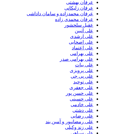
عرفان بهشتی
عرفان زلیکانی
عرفان محمدزاده و سامان داداشی
عرفان محمدی زاده
عقیل سلحشور
علی آتبین
علی ارشدی
علی اصحابی
علی اعتماد
علی بهرامی
علی بهرامی صدر
علی بیات
علی پرویزی
علی پی جی
علی توحید
علی جعفری
علی حسن پور
علی حسینی
علی خادمی
علی دشتی
علی رضایی
علی رمضانپور و آمین بند
علی زند وکیلی
علی سپاهی