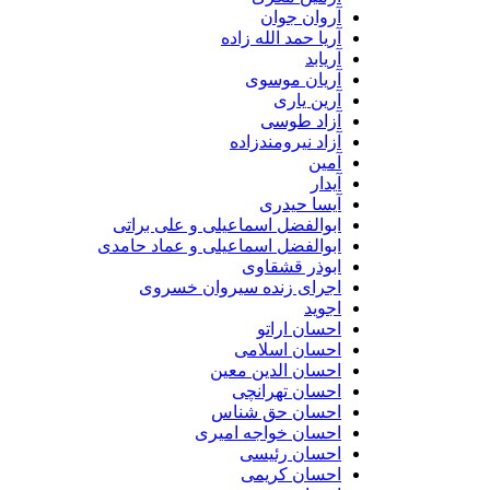
آروان جوان
آریا حمد الله زاده
آریابد
آریان موسوی
آرین یاری
آزاد طوسی
آزاد نیرومندزاده
آمین
آیدار
آیسا حیدری
ابوالفضل اسماعیلی و علی براتی
ابوالفضل اسماعیلی و عماد حامدی
ابوذر قشقاوی
اجرای زنده سیروان خسروی
اجوید
احسان اراتو
احسان اسلامی
احسان الدین معین
احسان تهرانچی
احسان حق شناس
احسان خواجه امیری
احسان رئیسی
احسان کریمی