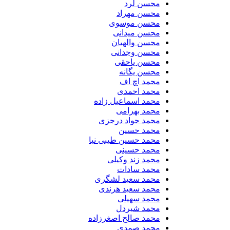
محسن لرد
محسن مهراد
محسن موسوی
محسن میدانی
محسن والهیان
محسن وجدانی
محسن یاحقی
محسن یگانه
محمد اچ اف
محمد احمدی
محمد اسماعیل زاده
محمد بهرامی
محمد جواد درجزی
محمد حسین
محمد حسین طیبی نیا
محمد حسینی
محمد زند وکیلی
محمد سادات
محمد سعید لشگری
محمد سعید هرندی
محمد سهیلی
​محمد شیردل
محمد صالح اصغرزاده
محمد صمدی