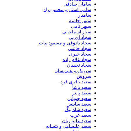
سامان صادقی
سامی استار و محسن راد
سامیار
سپهر خلسه
سپهر نامی
ستار اسماعیلی
سجاد ای بی
سجاد باذوقی و مسعود بیات
سجاد حاتمی
سجاد خیری
سجاد غلام زاده
سجاد نجفیان
سرپیکو و علی سان
سروش
سعید باقری فرد
سعید پاشا
سعید پانتر
سعید چوپانی
سعید ساینس
سعید شاه بیگ
سعید عرب
سعید علیپوریان
سعید علیشاهی و بتسابه