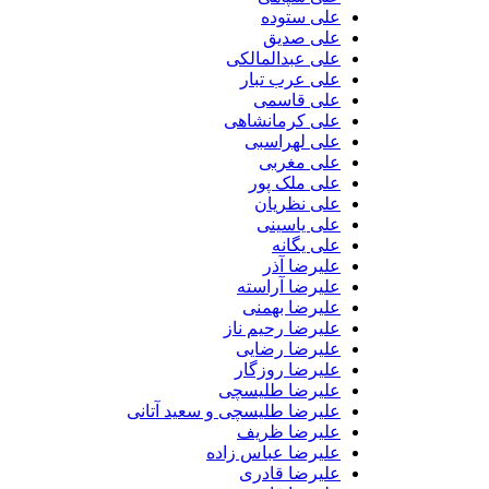
علی ستوده
علی صدیق
علی عبدالمالکی
علی عرب تبار
علی قاسمی
علی کرمانشاهی
علی لهراسبی
علی مغربی
علی ملک پور
علی نظریان
علی یاسینی
علی یگانه
علیرضا آذر
علیرضا آراسته
علیرضا بهمنی
علیرضا رحیم ناز
علیرضا رضایی
علیرضا روزگار
علیرضا طلیسچی
علیرضا طلیسچی و سعید آتانی
علیرضا ظریف
علیرضا عباس زاده
علیرضا قادری