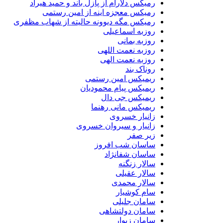
رمیکس دلارام از پازل باند و حمید هیراد
رمیکس معجزه اینه از امین رستمی
رمیکس مگه دیوونه حالیته از شهاب مظفری
روزبه اسماعیلی
روزبه بمانی
روزبه نعمت اللهی
روزبه نعمت الهی
روناک بند
ریمیکس امین رستمی
ریمیکس پیام محمودیان
ریمیکس جی دال
ریمیکس مانی رهنما
زانیار خسروی
زانیار و سیروان خسروی
زیر صفر
ساسان شب افروز
ساسان شفانژاد
سالار زنگنه
سالار عقیلی
سالار محمدی
سام کوشیار
سامان جلیلی
سامان دولتشاهی
سامان زیوار