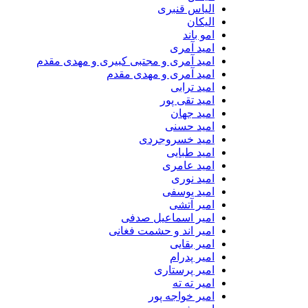
الیاس قنبرى
الیکان
امو باند
امید آمری
امید آمری و مجتبی کبیری و مهدى مقدم
امید آمری و مهدی مقدم
امید ترابی
امید تقی پور
امید جهان
امید حسنی
امید خسروجردی
امید طبایی
امید عامری
امید نوری
امید یوسفی
امیر آتشی
امیر اسماعیل صدفی
امیر اند و حشمت فغانی
امیر بقایی
امیر پدرام
امیر پرستاری
امیر ته ته
امیر خواجه پور