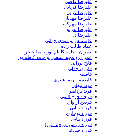
علیرضا قاضی
علیرضا قربانی
علیرضا کیایی
علیرضا مهدیان
علیرضا مهرکام
علیرضا ندرلو
علیرضا ی
علیشمس و مهدی جهانی
عماد طالب زاده
عمران ، حامد کاظم پور ، نیما حنجر
عمران و مجید سنسی و حامد کاظم پور
فاتح نورایی
فاروق جدلی
فاطمه
فاطمه و رضا شیری
فربد بیهقی
فربد یزدانفر
فرجاد فرج اللهی
فردین آر وان
فرزاد بابایی
فرزاد بوجاری
فرزاد بیانی
فرزاد بیباش و وحید تتورا
فرزاد صادقی