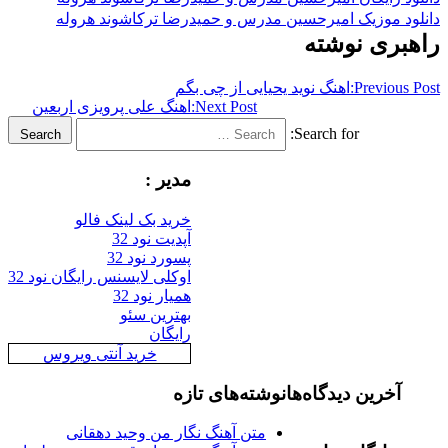
موزیک امیرحسین مدرس و حمیدرضا ترکاشوند هروله
ی نوشته
Previ
اهنگ نوید یحیایی از چی بگم
Next Post:
اهنگ علی پرویزی اربعین
Search for:
Search
مدیر :
خرید بک لینک فالو
آپدیت نود 32
پسورد نود 32
اوکلی لایسنس رایگان نود 32
همیار نود 32
بهترین سئو
رایگان
خرید آنتی ویروس
رین دیدگاه‌ها
نوشته‌های تازه
متن آهنگ نگار من وحید دهقانی