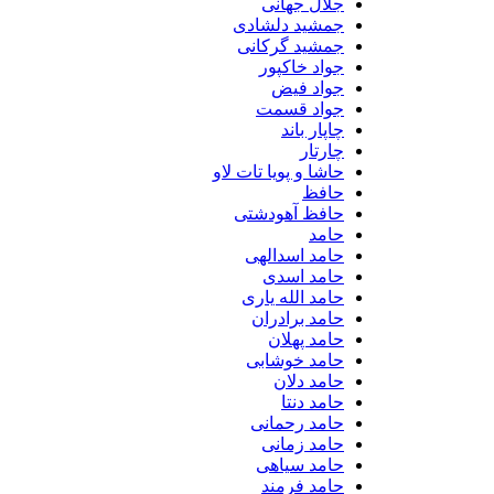
جلال جهانی
جمشید دلشادی
جمشید گرکانی
جواد خاکپور
جواد فیض
جواد قسمت
چاپار باند
چارتار
حاشا و پویا تات لاو
حافظ
حافظ آهودشتی
حامد
حامد اسدالهی
حامد اسدی
حامد الله یاری
حامد برادران
حامد پهلان
حامد خوشابی
حامد دلان
حامد دنتا
حامد رحمانی
حامد زمانی
حامد سیاهی
حامد فرمند