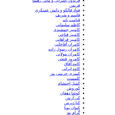
فریدون آسرایی و مانی رهنما
فریمن
فواد فالکو و دانش عسکری
قاسم و شریف
قیامت باند
کاظم سلیمانی
کامبیز جمشیدی
کامبیز فتاحی
کامبیز فراهانی
کامران آقاخانی
کامران رسول زاده
کامران مولایی
کامروز فتحی
کاوه آفاق
کاوه ایرانی
کسری حرمتی پور
کلمست
کمیل احتشام
کوروش
کوشا دهقان
کی آرش
کیا دپرس
کیوان پویا
گرام بند