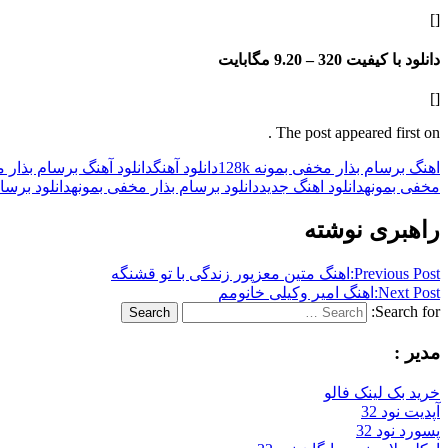
[]
دانلود با کیفیت 320 –
9.20 مگابایت
[]
The post appeared first on .
اهنگ برسام بذار مخفی بمونه 128k
دانلود آهنگ
دانلود آهنگ برسام بذار 
مخفی بمونه
دانلود اهنگ جدید
دانلود برسام بذار مخفی بمونه
دانلود برسام 
راهبری نوشته
Previous Post:
اهنگ متین معزپور زندگی با تو قشنگه
Next Post:
اهنگ امیر وکیلی خانومم
Search for:
Search
مدیر :
خرید بک لینک فالو
آپدیت نود 32
پسورد نود 32