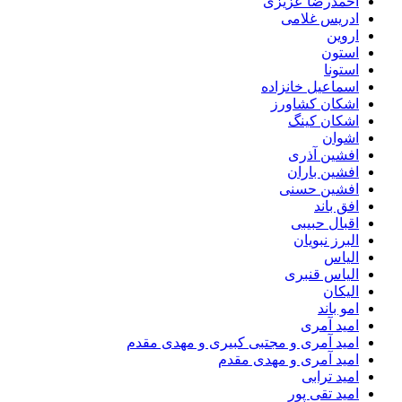
احمدرضا عزیزی
ادریس غلامی
اروین
استون
استونا
اسماعیل خانزاده
اشکان کشاورز
اشکان کینگ
اشوان
افشین آذری
افشین باران
افشین حسنی
افق باند
اقبال حبیبی
البرز نبویان
الیاس
الیاس قنبرى
الیکان
امو باند
امید آمری
امید آمری و مجتبی کبیری و مهدى مقدم
امید آمری و مهدی مقدم
امید ترابی
امید تقی پور