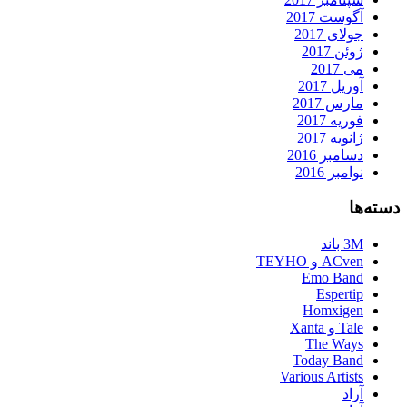
آگوست 2017
جولای 2017
ژوئن 2017
می 2017
آوریل 2017
مارس 2017
فوریه 2017
ژانویه 2017
دسامبر 2016
نوامبر 2016
دسته‌ها
3M باند
ACven و TEYHO
Emo Band
Espertip
Homxigen
Tale و Xanta
The Ways
Today Band
Various Artists
آراد