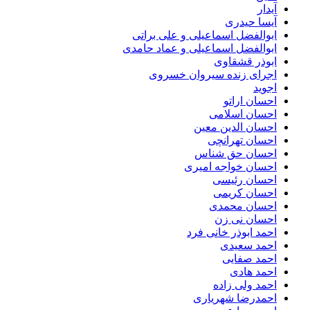
آیدار
آیسا حیدری
ابوالفضل اسماعیلی و علی براتی
ابوالفضل اسماعیلی و عماد حامدی
ابوذر قشقاوی
اجرای زنده سیروان خسروی
اجوید
احسان اراتو
احسان اسلامی
احسان الدین معین
احسان تهرانچی
احسان حق شناس
احسان خواجه امیری
احسان رئیسی
احسان کریمی
احسان محمدی
احسان نی زن
احمد ابوذر خانی فرد
احمد سعیدی
احمد صفایی
احمد هادی
احمد ولی زاده
احمدرضا شهریاری