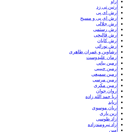
آراو
آرتین تی زد
آرش ای پی
آرش ای پی و مسیح
آرش جلالی
آرش رستمی
آرش قالیچی
آرش کایان
آرش نورائی
آرشاوین و عمران طاهری
آرمان علیدوست
آرمین بیانی
آرمین حبیبی
آرمین سمیعی
آرمین مرسی
آرمین مکری
آروان جوان
آریا حمد الله زاده
آریابد
آریان موسوی
آرین یاری
آزاد طوسی
آزاد نیرومندزاده
آمین