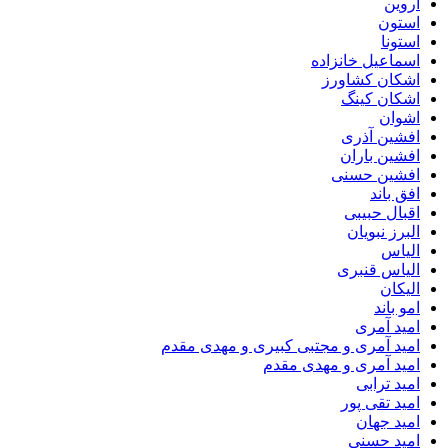
اروین
استون
استونا
اسماعیل خانزاده
اشکان کشاورز
اشکان کینگ
اشوان
افشین آذری
افشین باران
افشین حسنی
افق باند
اقبال حبیبی
البرز نبویان
الیاس
الیاس قنبرى
الیکان
امو باند
امید آمری
امید آمری و مجتبی کبیری و مهدى مقدم
امید آمری و مهدی مقدم
امید ترابی
امید تقی پور
امید جهان
امید حسنی