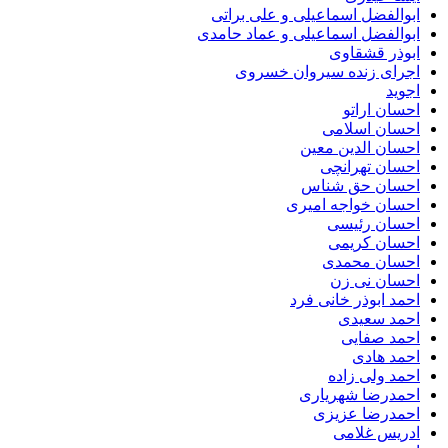
ابوالفضل اسماعیلی و علی براتی
ابوالفضل اسماعیلی و عماد حامدی
ابوذر قشقاوی
اجرای زنده سیروان خسروی
اجوید
احسان اراتو
احسان اسلامی
احسان الدین معین
احسان تهرانچی
احسان حق شناس
احسان خواجه امیری
احسان رئیسی
احسان کریمی
احسان محمدی
احسان نی زن
احمد ابوذر خانی فرد
احمد سعیدی
احمد صفایی
احمد هادی
احمد ولی زاده
احمدرضا شهریاری
احمدرضا عزیزی
ادریس غلامی