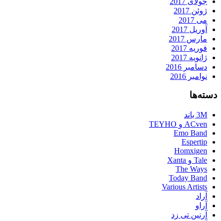
جولای 2017
ژوئن 2017
می 2017
آوریل 2017
مارس 2017
فوریه 2017
ژانویه 2017
دسامبر 2016
نوامبر 2016
دسته‌ها
3M باند
ACven و TEYHO
Emo Band
Espertip
Homxigen
Tale و Xanta
The Ways
Today Band
Various Artists
آراد
آراو
آرتین تی زد