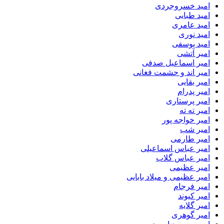
امید خسروجردی
امید طبایی
امید عامری
امید نوری
امید یوسفی
امیر آتشی
امیر اسماعیل صدفی
امیر اند و حشمت فغانی
امیر بقایی
امیر پدرام
امیر پرستاری
امیر ته ته
امیر خواجه پور
امیر شب
امیر طارمی
امیر عباس اسماعیلی
امیر عباس گلاب
امیر عظیمی
امیر عظیمی و میلاد بابایی
امیر فرجام
امیر کیوند
امیر گلایه
امیر گوهری