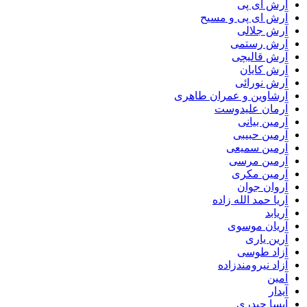
آرش ای پی
آرش ای پی و مسیح
آرش جلالی
آرش رستمی
آرش قالیچی
آرش کایان
آرش نورائی
آرشاوین و عمران طاهری
آرمان علیدوست
آرمین بیانی
آرمین حبیبی
آرمین سمیعی
آرمین مرسی
آرمین مکری
آروان جوان
آریا حمد الله زاده
آریابد
آریان موسوی
آرین یاری
آزاد طوسی
آزاد نیرومندزاده
آمین
آیدار
آیسا حیدری