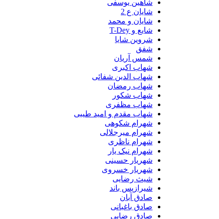
شاهین یوسفی
شایان ع 2
شایان و محمد
شایع و T-Dey
شروین شایا
شفق
شمس آریان
شهاب اکبری
شهاب الدین شفائی
شهاب رمضان
شهاب شکور
شهاب مظفری
شهاب مقدم و امید طیبی
شهرام شکوهی
شهرام میرجلالی
شهرام ناظری
شهرام نیک یار
شهریار حسینی
شهریار خسروی
شیث رضایی
شیرازیس باند
صادق آبان
صادق باغبانی
صادق رضایی