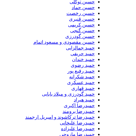
حسین توکلی
حسین حماد
حسین رخصت
حسین قنبری
حسین کریمی
حسین گنجی
حسین گودرزی
حسین مقصودی و مسعود اتمام
حمید جمالزایی
حمید حریفی
حمید خندان
حمید رضوی
حمید رفیع پور
حمید شکرانه
حمید عسکری
حمید قهاری
حمید گودرزی و میلاد بابایی
حمید هیراد
حمیدرضا اکبری
حمیدرضا برومند
حمیدرضا ترکاشوند و امیریل ارجمند
حمیدرضا علیخانی
حمیدرضا علیزاده
حمیدرضا مازوچی