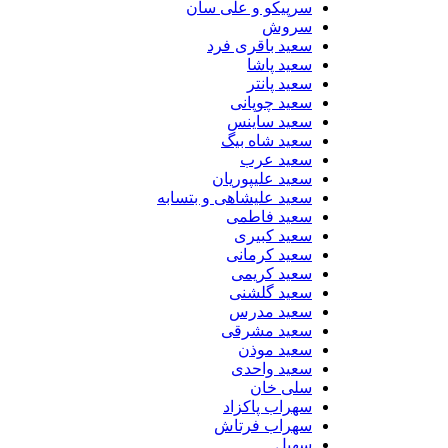
سرپیکو و علی سان
سروش
سعید باقری فرد
سعید پاشا
سعید پانتر
سعید چوپانی
سعید ساینس
سعید شاه بیگ
سعید عرب
سعید علیپوریان
سعید علیشاهی و بتسابه
سعید فاطمی
سعید کبیری
سعید کرمانی
سعید کریمی
سعید گلشنی
سعید مدرس
سعید مشرقی
سعید موذن
سعید واحدی
سلی خان
سهراب پاکزاد
سهراب فرتاش
سهیل