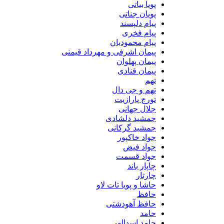
پویا بیاتی
پویان جناتی
پیام دلپسند
پیام فخری
پیام محمودیان
پیمان اشرفی و مهرداد قیمنی
پیمان پهلوان
پیمان قنادی
تهم
تهم و جی دال
تورج پارازیت
جلال جهانی
جمشید دلشادی
جمشید گرکانی
جواد خاکپور
جواد فیض
جواد قسمت
چاپار باند
چارتار
حاشا و پویا تات لاو
حافظ
حافظ آهودشتی
حامد
حامد اسدالهی