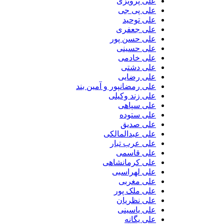
علی پرویزی
علی پی جی
علی توحید
علی جعفری
علی حسن پور
علی حسینی
علی خادمی
علی دشتی
علی رضایی
علی رمضانپور و آمین بند
علی زند وکیلی
علی سپاهی
علی ستوده
علی صدیق
علی عبدالمالکی
علی عرب تبار
علی قاسمی
علی کرمانشاهی
علی لهراسبی
علی مغربی
علی ملک پور
علی نظریان
علی یاسینی
علی یگانه