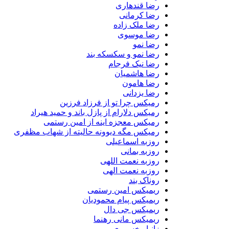
رضا قندهاری
رضا کرمانی
رضا ملک زاده
رضا موسوی
رضا نمو
رضا نمو و سکسکه بند
رضا نیک فرجام
رضا هاشمیان
رضا هامون
رضا یزدانی
رمیکس چرا تو از فرزاد فرزین
رمیکس دلارام از پازل باند و حمید هیراد
رمیکس معجزه اینه از امین رستمی
رمیکس مگه دیوونه حالیته از شهاب مظفری
روزبه اسماعیلی
روزبه بمانی
روزبه نعمت اللهی
روزبه نعمت الهی
روناک بند
ریمیکس امین رستمی
ریمیکس پیام محمودیان
ریمیکس جی دال
ریمیکس مانی رهنما
زانیار خسروی