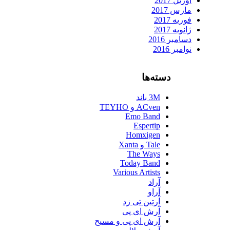
آوریل 2017
مارس 2017
فوریه 2017
ژانویه 2017
دسامبر 2016
نوامبر 2016
دسته‌ها
3M باند
ACven و TEYHO
Emo Band
Espertip
Homxigen
Tale و Xanta
The Ways
Today Band
Various Artists
آراد
آراو
آرتین تی زد
آرش ای پی
آرش ای پی و مسیح