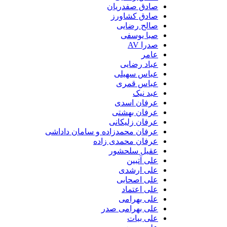
صادق صفدریان
صادق کشاورز
صالح رضایی
صبا یوسفی
صدرا AV
عامر
عباد رضایی
عباس سهیلی
عباس قمری
عبد نیک
عرفان اسدی
عرفان بهشتی
عرفان زلیکانی
عرفان محمدزاده و سامان داداشی
عرفان محمدی زاده
عقیل سلحشور
علی آتبین
علی ارشدی
علی اصحابی
علی اعتماد
علی بهرامی
علی بهرامی صدر
علی بیات