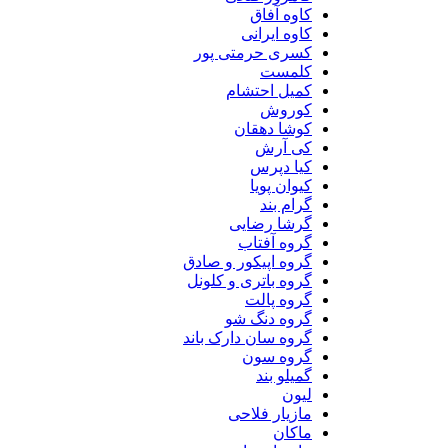
کاوه آفاق
کاوه ایرانی
کسری حرمتی پور
کلمست
کمیل احتشام
کوروش
کوشا دهقان
کی آرش
کیا دپرس
کیوان پویا
گرام بند
گرشا رضایی
گروه آفتاب
گروه اپیکور و صادق
گروه باتری و کلونل
گروه پالت
گروه دنگ شو
گروه سان دارک باند
گروه سون
گمیلو بند
لیون
مازیار فلاحی
ماکان