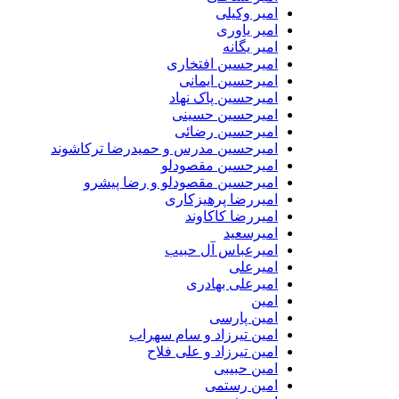
امیر وکیلی
امیر یاوری
امیر یگانه
امیرحسین افتخاری
امیرحسین ایمانی
امیرحسین پاک نهاد
امیرحسین حسینی
امیرحسین رضائی
امیرحسین مدرس و حمیدرضا ترکاشوند
امیرحسین مقصودلو
امیرحسین مقصودلو و رضا پیشرو
امیررضا پرهیزکاری
امیررضا کاکاوند
امیرسعید
امیرعباس آل حبیب
امیرعلی
امیرعلی بهادری
امین
امین پارسی
امین تیرزاد و سام سهراب
امین تیرزاد و علی فلاح
امین حبیبی
امین رستمی