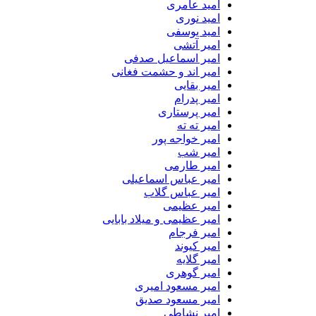
امید عامری
امید نوری
امید یوسفی
امیر آتشی
امیر اسماعیل صدفی
امیر اند و حشمت فغانی
امیر بقایی
امیر پدرام
امیر پرستاری
امیر ته ته
امیر خواجه پور
امیر شب
امیر طارمی
امیر عباس اسماعیلی
امیر عباس گلاب
امیر عظیمی
امیر عظیمی و میلاد بابایی
امیر فرجام
امیر کیوند
امیر گلایه
امیر گوهری
امیر مسعود امیری
امیر مسعود صدیق
امیر نشاطی