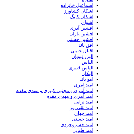
اسماعیل خانزاده
اشکان کشاورز
اشکان کینگ
اشوان
افشین آذری
افشین باران
افشین حسنی
افق باند
اقبال حبیبی
البرز نبویان
الیاس
الیاس قنبرى
الیکان
امو باند
امید آمری
امید آمری و مجتبی کبیری و مهدى مقدم
امید آمری و مهدی مقدم
امید ترابی
امید تقی پور
امید جهان
امید حسنی
امید خسروجردی
امید طبایی