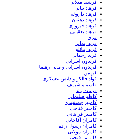
فرشید میلانی
فرهاد بیانی
فرهاد داروغه
فرهاد دهقان
فرهاد فیروزی
فرهاد یعقوبی
فری
فرید ایمانی
فرید اینانلو
فرید رحمانی
فریدون آسرایی
فریدون آسرایی و مانی رهنما
فریمن
فواد فالکو و دانش عسکری
قاسم و شریف
قیامت باند
کاظم سلیمانی
کامبیز جمشیدی
کامبیز فتاحی
کامبیز فراهانی
کامران آقاخانی
کامران رسول زاده
کامران مولایی
کامروز فتحی