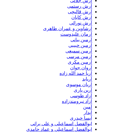
آرش جلالی
آرش رستمی
آرش قالیچی
آرش کایان
آرش نورائی
آرشاوین و عمران طاهری
آرمان علیدوست
آرمین بیانی
آرمین حبیبی
آرمین سمیعی
آرمین مرسی
آرمین مکری
آروان جوان
آریا حمد الله زاده
آریابد
آریان موسوی
آرین یاری
آزاد طوسی
آزاد نیرومندزاده
آمین
آیدار
آیسا حیدری
ابوالفضل اسماعیلی و علی براتی
ابوالفضل اسماعیلی و عماد حامدی