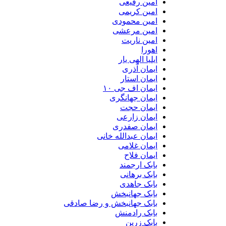
امین رفیعی
امین کریمی
امین محمودی
امین مرعشی
امین ناریت
اهورا
ایلیا الهی یار
ایمان آذری
ایمان استار
ایمان اف جی ۱۰
ایمان جهانگری
ایمان حجت
ایمان زارعی
ایمان صفدری
ایمان عبدالله خانی
ایمان غلامی
ایمان فلاح
بابک ارجمند
بابک برهانی
بابک جاهدی
بابک جهانبخش
بابک جهانبخش و رضا صادقی
بابک رادمنش
بابک زرین