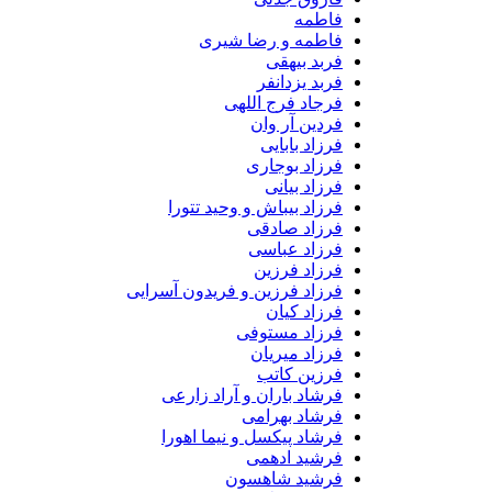
فاطمه
فاطمه و رضا شیری
فربد بیهقی
فربد یزدانفر
فرجاد فرج اللهی
فردین آر وان
فرزاد بابایی
فرزاد بوجاری
فرزاد بیانی
فرزاد بیباش و وحید تتورا
فرزاد صادقی
فرزاد عباسی
فرزاد فرزین
فرزاد فرزین و فریدون آسرایی
فرزاد کیان
فرزاد مستوفی
فرزاد میریان
فرزین کاتب
فرشاد باران و آراد زارعی
فرشاد بهرامی
فرشاد پیکسل و نیما اهورا
فرشید ادهمی
فرشید شاهسون