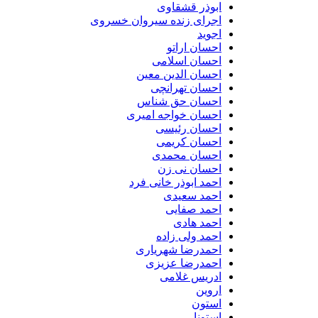
ابوذر قشقاوی
اجرای زنده سیروان خسروی
اجوید
احسان اراتو
احسان اسلامی
احسان الدین معین
احسان تهرانچی
احسان حق شناس
احسان خواجه امیری
احسان رئیسی
احسان کریمی
احسان محمدی
احسان نی زن
احمد ابوذر خانی فرد
احمد سعیدی
احمد صفایی
احمد هادی
احمد ولی زاده
احمدرضا شهریاری
احمدرضا عزیزی
ادریس غلامی
اروین
استون
استونا