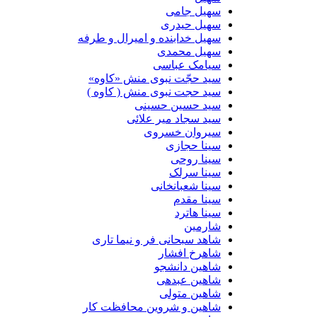
سهیل جامی
سهیل حیدری
سهیل خدابنده و امیرال و طرفه
سهیل محمدی
سیامک عباسی
سید حجّت نبوی منش «کاوه»
سید حجت نبوی منش ( کاوه )
سید حسین حسینى
سید سجاد میر علائی
سیروان خسروی
سینا حجازی
سینا روحی
سینا سرلک
سینا شعبانخانی
سینا مقدم
سینا هاترد
شارمین
شاهد سبحانی فر و نیما تاری
شاهرخ افشار
شاهین دانشجو
شاهین عبدهی
شاهین متولی
شاهین و شروین محافظت کار