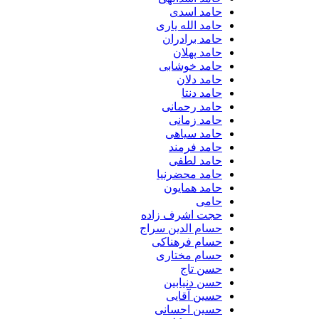
حامد اسدی
حامد الله یاری
حامد برادران
حامد پهلان
حامد خوشابی
حامد دلان
حامد دنتا
حامد رحمانی
حامد زمانی
حامد سیاهی
حامد فرمند
حامد لطفی
حامد محضرنیا
حامد همایون
حامی
حجت اشرف زاده
حسام الدین سراج
حسام فرهناکی
حسام مختاری
حسن تاج
حسن دنیابین
حسین آقایی
حسین احسانی