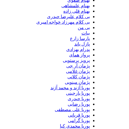
بهنام صفوی
بهنام علمشاهی
بهنام قلی زاده
بی کلام علیرضا حیدری
بی کلام مهرزاد خواجه امیری
بی من
بیات
پارسا زارع
پازل باند
پدرام بهزادی
پرواز همای
پرویز پرستویی
پژمان آر جی
پژمان غلامی
پژمان کلانی
پژمان مینویی
پوریا آژند و محمد آژند
پوریا بارجینی
پوریا حیدری
پوریا رضایی
پوریا علی مصطفی
پوریا قربانی
پوریا گرامی
پوریا محمدی کیا