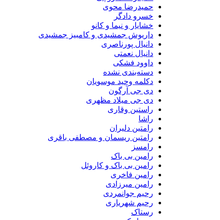
حمیدرضا محوی
خسرو دادگر
خشایار و نیما و کانو
داریوش جمشیدی و کامبیز جمشیدی
دانیال پورناصری
دانیال نعمتی
داوود فشکی
دسته‌بندی نشده
دکلمه وحید موسویان
دی جی آرگون
دی جی میلاد مظهری
راستین وقاری
راشا
رامتین دلیران
رامتین ریسمان و مصطفی باقری
رامسز
رامین بی باک
رامین بی باک و کاروئل
رامین فاخری
رامین میرزادی
رحیم جوانمردی
رحیم شهریاری
رستاک