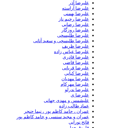
علیرضا آذر
علیرضا آراسته
علیرضا بهمنی
علیرضا رحیم ناز
علیرضا رضایی
علیرضا روزگار
علیرضا طلیسچی
علیرضا طلیسچی و سعید آتانی
علیرضا ظریف
علیرضا عباس زاده
علیرضا قادری
علیرضا قاضی
علیرضا قربانی
علیرضا کیایی
علیرضا مهدیان
علیرضا مهرکام
علیرضا ندرلو
علیرضا ی
علیشمس و مهدی جهانی
عماد طالب زاده
عمران ، حامد کاظم پور ، نیما حنجر
عمران و مجید سنسی و حامد کاظم پور
فاتح نورایی
فاروق جدلی