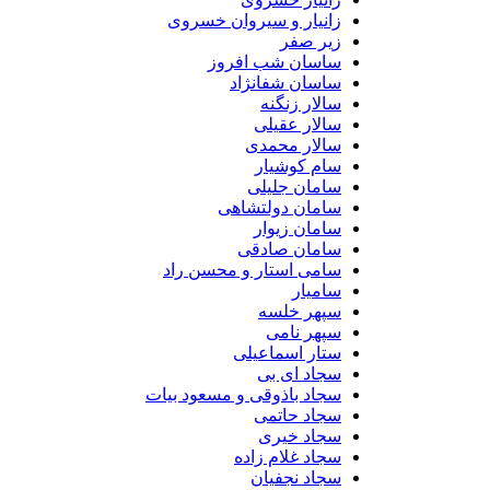
زانیار و سیروان خسروی
زیر صفر
ساسان شب افروز
ساسان شفانژاد
سالار زنگنه
سالار عقیلی
سالار محمدی
سام کوشیار
سامان جلیلی
سامان دولتشاهی
سامان زیوار
سامان صادقی
سامی استار و محسن راد
سامیار
سپهر خلسه
سپهر نامی
ستار اسماعیلی
سجاد ای بی
سجاد باذوقی و مسعود بیات
سجاد حاتمی
سجاد خیری
سجاد غلام زاده
سجاد نجفیان