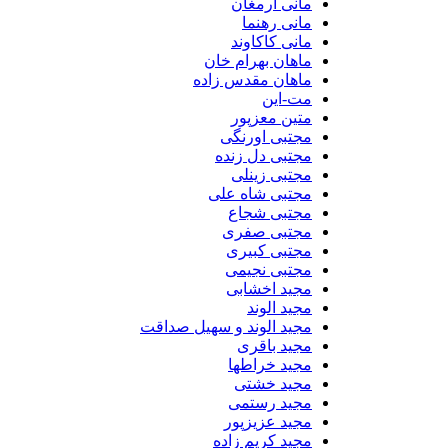
مانی ارمغان
مانی رهنما
مانی کاکاوند
ماهان بهرام خان
ماهان مقدس زاده
مت-این
متین معزپور
مجتبی اورنگی
مجتبی دل زنده
مجتبی زینلی
مجتبی شاه علی
مجتبی شجاع
مجتبی صفری
مجتبی کبیری
مجتبی نجیمی
مجید اخشابی
مجید الوند‎
مجید الوند و سهیل صداقت
مجید باقری
مجید خراطها
مجید خشتی
مجید رستمی
مجید عزیزپور
مجید کریم زاده