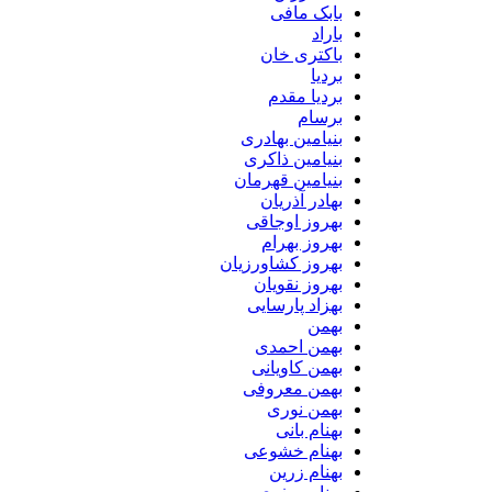
بابک مافی
باراد
باکتری خان
بردیا
بردیا مقدم
برسام
بنیامین بهادری
بنیامین ذاکری
بنیامین قهرمان
بهادر آذریان
بهروز اوجاقی
بهروز بهرام
بهروز کشاورزیان
بهروز نقویان
بهزاد پارسایی
بهمن
بهمن احمدی
بهمن کاویانی
بهمن معروفی
بهمن نوری
بهنام بانی
بهنام خشوعی
بهنام زرین