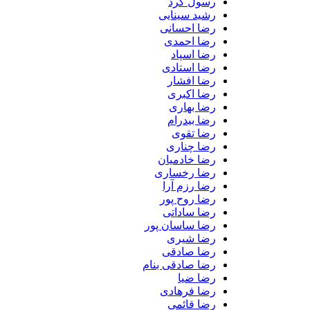
رسول کرد
رشید سینایی
رضا احسانی
رضا احمدی
رضا اسپاد
رضا استادی
رضا افشار
رضا اکبری
رضا بهاری
رضا بیدرام
رضا تقوی
رضا چناری
رضا خادمیان
رضا رخساری
رضا رزم آرا
رضا روح پور
رضا ساداتی
رضا ساسان پور
رضا شیری
رضا صادقی
رضا صادقی بنام
رضا ضیا
رضا فرهادی
رضا قائمی