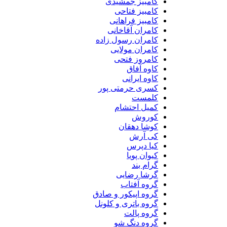
کامبیز جمشیدی
کامبیز فتاحی
کامبیز فراهانی
کامران آقاخانی
کامران رسول زاده
کامران مولایی
کامروز فتحی
کاوه آفاق
کاوه ایرانی
کسری حرمتی پور
کلمست
کمیل احتشام
کوروش
کوشا دهقان
کی آرش
کیا دپرس
کیوان پویا
گرام بند
گرشا رضایی
گروه آفتاب
گروه اپیکور و صادق
گروه باتری و کلونل
گروه پالت
گروه دنگ شو