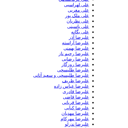
علی لهراسبی
علی مغربی
علی ملک پور
علی نظریان
علی یاسینی
علی یگانه
علیرضا آذر
علیرضا آراسته
علیرضا بهمنی
علیرضا رحیم ناز
علیرضا رضایی
علیرضا روزگار
علیرضا طلیسچی
علیرضا طلیسچی و سعید آتانی
علیرضا ظریف
علیرضا عباس زاده
علیرضا قادری
علیرضا قاضی
علیرضا قربانی
علیرضا کیایی
علیرضا مهدیان
علیرضا مهرکام
علیرضا ندرلو