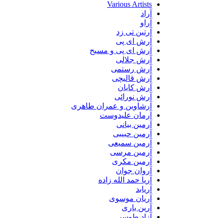
Various Artists
آراد
آراو
آرتین تی زد
آرش ای پی
آرش ای پی و مسیح
آرش جلالی
آرش رستمی
آرش قالیچی
آرش کایان
آرش نورائی
آرشاوین و عمران طاهری
آرمان علیدوست
آرمین بیانی
آرمین حبیبی
آرمین سمیعی
آرمین مرسی
آرمین مکری
آروان جوان
آریا حمد الله زاده
آریابد
آریان موسوی
آرین یاری
آزاد طوسی