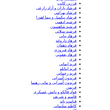
فرزین کاتب
فرشاد باران و آراد زارعی
فرشاد بهرامی
فرشاد پیکسل و نیما اهورا
فرشید ادهمی
فرشید شاهسون
فرشید میلانی
فرهاد بیانی
فرهاد داروغه
فرهاد دهقان
فرهاد فیروزی
فرهاد یعقوبی
فری
فرید ایمانی
فرید اینانلو
فرید رحمانی
فریدون آسرایی
فریدون آسرایی و مانی رهنما
فریمن
فواد فالکو و دانش عسکری
قاسم و شریف
قیامت باند
کاظم سلیمانی