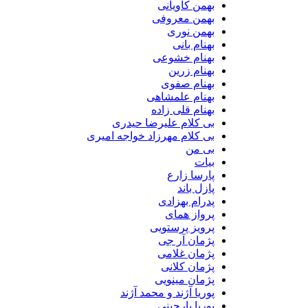
بهمن کاویانی
بهمن معروفی
بهمن نوری
بهنام بانی
بهنام خشوعی
بهنام زرین
بهنام صفوی
بهنام علمشاهی
بهنام قلی زاده
بی کلام علیرضا حیدری
بی کلام مهرزاد خواجه امیری
بی من
بیات
پارسا زارع
پازل باند
پدرام بهزادی
پرواز همای
پرویز پرستویی
پژمان آر جی
پژمان غلامی
پژمان کلانی
پژمان مینویی
پوریا آژند و محمد آژند
پوریا بارجینی