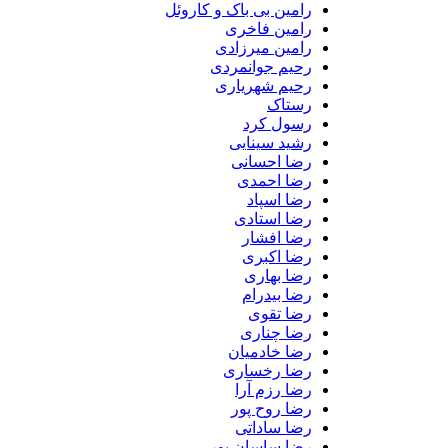
رامین بی باک و کاروئل
رامین فاخری
رامین میرزادی
رحیم جوانمردی
رحیم شهریاری
رستاک
رسول کرد
رشید سینایی
رضا احسانی
رضا احمدی
رضا اسپاد
رضا استادی
رضا افشار
رضا اکبری
رضا بهاری
رضا بیدرام
رضا تقوی
رضا چناری
رضا خادمیان
رضا رخساری
رضا رزم آرا
رضا روح پور
رضا ساداتی
رضا ساسان پور