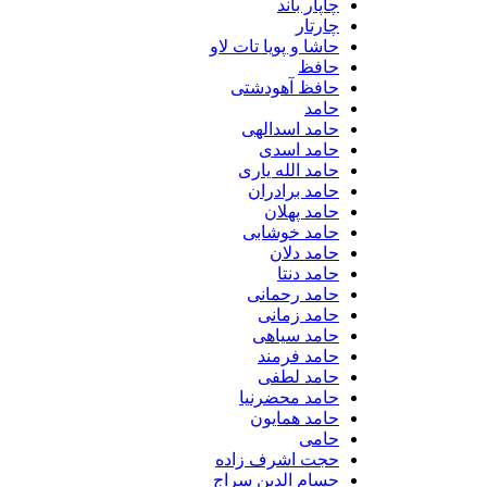
چاپار باند
چارتار
حاشا و پویا تات لاو
حافظ
حافظ آهودشتی
حامد
حامد اسدالهی
حامد اسدی
حامد الله یاری
حامد برادران
حامد پهلان
حامد خوشابی
حامد دلان
حامد دنتا
حامد رحمانی
حامد زمانی
حامد سیاهی
حامد فرمند
حامد لطفی
حامد محضرنیا
حامد همایون
حامی
حجت اشرف زاده
حسام الدین سراج