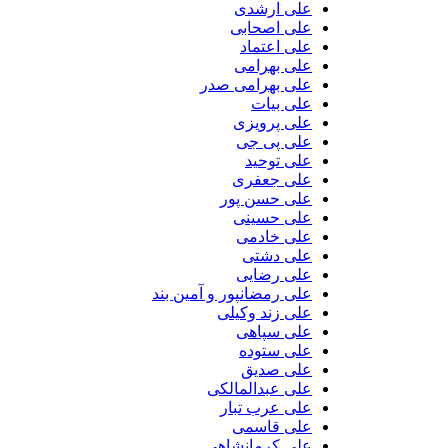
علی ارشدی
علی اصحابی
علی اعتماد
علی بهرامی
علی بهرامی صدر
علی بیات
علی پرویزی
علی پی جی
علی توحید
علی جعفری
علی حسن پور
علی حسینی
علی خادمی
علی دشتی
علی رضایی
علی رمضانپور و آمین بند
علی زند وکیلی
علی سپاهی
علی ستوده
علی صدیق
علی عبدالمالکی
علی عرب تبار
علی قاسمی
علی کرمانشاهی