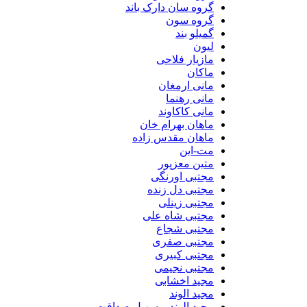
گروه سان دارک باند
گروه سون
گمیلو بند
لیون
مازیار فلاحی
ماکان
مانی ارمغان
مانی رهنما
مانی کاکاوند
ماهان بهرام خان
ماهان مقدس زاده
مت-این
متین معزپور
مجتبی اورنگی
مجتبی دل زنده
مجتبی زینلی
مجتبی شاه علی
مجتبی شجاع
مجتبی صفری
مجتبی کبیری
مجتبی نجیمی
مجید اخشابی
مجید الوند‎
مجید الوند و سهیل صداقت