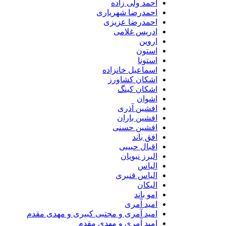
احمد ولی زاده
احمدرضا شهریاری
احمدرضا عزیزی
ادریس غلامی
اروین
استون
استونا
اسماعیل خانزاده
اشکان کشاورز
اشکان کینگ
اشوان
افشین آذری
افشین باران
افشین حسنی
افق باند
اقبال حبیبی
البرز نبویان
الیاس
الیاس قنبرى
الیکان
امو باند
امید آمری
امید آمری و مجتبی کبیری و مهدى مقدم
امید آمری و مهدی مقدم