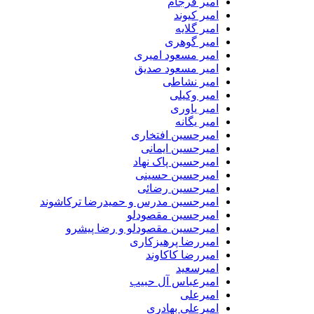
امیر فرجام
امیر کیوند
امیر گلایه
امیر گوهری
امیر مسعود امیری
امیر مسعود صدیق
امیر نشاطی
امیر وکیلی
امیر یاوری
امیر یگانه
امیرحسین افتخاری
امیرحسین ایمانی
امیرحسین پاک نهاد
امیرحسین حسینی
امیرحسین رضائی
امیرحسین مدرس و حمیدرضا ترکاشوند
امیرحسین مقصودلو
امیرحسین مقصودلو و رضا پیشرو
امیررضا پرهیزکاری
امیررضا کاکاوند
امیرسعید
امیرعباس آل حبیب
امیرعلی
امیرعلی بهادری