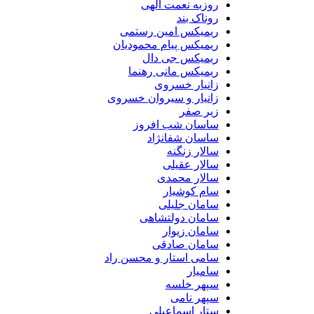
روزبه نعمت الهی
روناک بند
ریمیکس امین رستمی
ریمیکس پیام محمودیان
ریمیکس جی دال
ریمیکس مانی رهنما
زانیار خسروی
زانیار و سیروان خسروی
زیر صفر
ساسان شب افروز
ساسان شفانژاد
سالار زنگنه
سالار عقیلی
سالار محمدی
سام کوشیار
سامان جلیلی
سامان دولتشاهی
سامان زیوار
سامان صادقی
سامی استار و محسن راد
سامیار
سپهر خلسه
سپهر نامی
ستار اسماعیلی