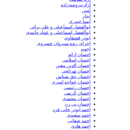
آزاد نیرومندزاده
آمین
آیدار
آیسا حیدری
ابوالفضل اسماعیلی و علی براتی
ابوالفضل اسماعیلی و عماد حامدی
ابوذر قشقاوی
اجرای زنده سیروان خسروی
اجوید
احسان اراتو
احسان اسلامی
احسان الدین معین
احسان تهرانچی
احسان حق شناس
احسان خواجه امیری
احسان رئیسی
احسان کریمی
احسان محمدی
احسان نی زن
احمد ابوذر خانی فرد
احمد سعیدی
احمد صفایی
احمد هادی