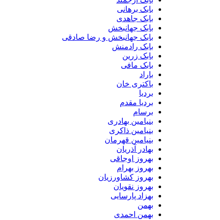
بابک برهانی
بابک جاهدی
بابک جهانبخش
بابک جهانبخش و رضا صادقی
بابک رادمنش
بابک زرین
بابک مافی
باراد
باکتری خان
بردیا
بردیا مقدم
برسام
بنیامین بهادری
بنیامین ذاکری
بنیامین قهرمان
بهادر آذریان
بهروز اوجاقی
بهروز بهرام
بهروز کشاورزیان
بهروز نقویان
بهزاد پارسایی
بهمن
بهمن احمدی