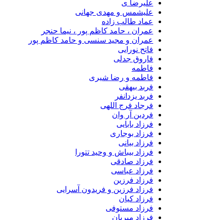
علیرضا ی
علیشمس و مهدی جهانی
عماد طالب زاده
عمران ، حامد کاظم پور ، نیما حنجر
عمران و مجید سنسی و حامد کاظم پور
فاتح نورایی
فاروق جدلی
فاطمه
فاطمه و رضا شیری
فربد بیهقی
فربد یزدانفر
فرجاد فرج اللهی
فردین آر وان
فرزاد بابایی
فرزاد بوجاری
فرزاد بیانی
فرزاد بیباش و وحید تتورا
فرزاد صادقی
فرزاد عباسی
فرزاد فرزین
فرزاد فرزین و فریدون آسرایی
فرزاد کیان
فرزاد مستوفی
فرزاد میریان