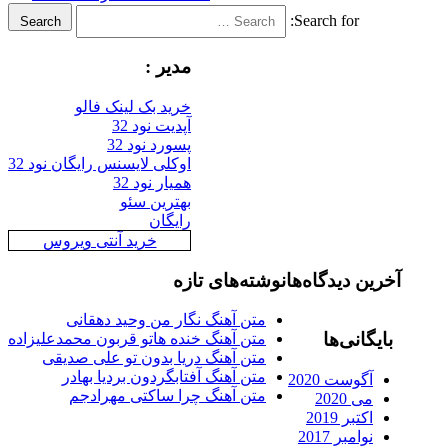
Search for:
Search
مدیر :
خرید بک لینک فالو
آپدیت نود 32
پسورد نود 32
اوکلی لایسنس رایگان نود 32
همیار نود 32
بهترین سئو
رایگان
خرید آنتی ویروس
آخرین دیدگاه‌ها
نوشته‌های تازه
متن آهنگ نگار من وحید دهقانی
بایگانی‌ها
متن آهنگ خنده هاتو قربون محمدعلیزاده
متن آهنگ دریا بدون تو علی صدیقی
متن آهنگ آفتابگردون بردیا بهادر
آگوست 2020
متن آهنگ چرا ساکتی مهرادجم
می 2020
اکتبر 2019
نوامبر 2017