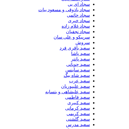
سجاد ای بی
سجاد باذوقی و مسعود بیات
سجاد حاتمی
سجاد خیری
سجاد غلام زاده
سجاد نجفیان
سرپیکو و علی سان
سروش
سعید باقری فرد
سعید پاشا
سعید پانتر
سعید چوپانی
سعید ساینس
سعید شاه بیگ
سعید عرب
سعید علیپوریان
سعید علیشاهی و بتسابه
سعید فاطمی
سعید کبیری
سعید کرمانی
سعید کریمی
سعید گلشنی
سعید مدرس