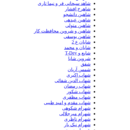
شاهد سبحانی فر و نیما تاری
شاهرخ افشار
شاهین دانشجو
شاهین عبدهی
شاهین متولی
شاهین و شروین محافظت کار
شاهین یوسفی
شایان ع 2
شایان و محمد
شایع و T-Dey
شروین شایا
شفق
شمس آریان
شهاب اکبری
شهاب الدین شفائی
شهاب رمضان
شهاب شکور
شهاب مظفری
شهاب مقدم و امید طیبی
شهرام شکوهی
شهرام میرجلالی
شهرام ناظری
شهرام نیک یار