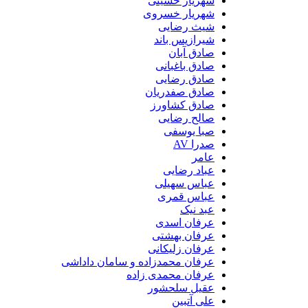
شهریار حسینی
شهریار خسروی
شیث رضایی
شیرازیس باند
صادق آبان
صادق باغبانی
صادق رضایی
صادق صفدریان
صادق کشاورز
صالح رضایی
صبا یوسفی
صدرا AV
عامر
عباد رضایی
عباس سهیلی
عباس قمری
عبد نیک
عرفان اسدی
عرفان بهشتی
عرفان زلیکانی
عرفان محمدزاده و سامان داداشی
عرفان محمدی زاده
عقیل سلحشور
علی آتبین