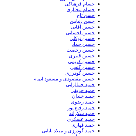
حسام فرهناکی
حسام مختاری
حسن تاج
حسن دنیابین
حسین آقایی
حسین احسانی
حسین توکلی
حسین حماد
حسین رخصت
حسین قنبری
حسین کریمی
حسین گنجی
حسین گودرزی
حسین مقصودی و مسعود اتمام
حمید جمالزایی
حمید حریفی
حمید خندان
حمید رضوی
حمید رفیع پور
حمید شکرانه
حمید عسکری
حمید قهاری
حمید گودرزی و میلاد بابایی