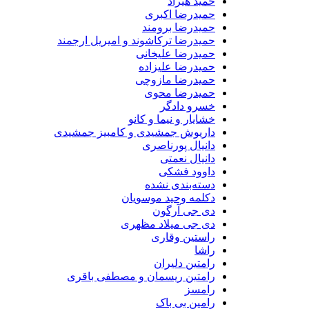
حمید هیراد
حمیدرضا اکبری
حمیدرضا برومند
حمیدرضا ترکاشوند و امیریل ارجمند
حمیدرضا علیخانی
حمیدرضا علیزاده
حمیدرضا مازوچی
حمیدرضا محوی
خسرو دادگر
خشایار و نیما و کانو
داریوش جمشیدی و کامبیز جمشیدی
دانیال پورناصری
دانیال نعمتی
داوود فشکی
دسته‌بندی نشده
دکلمه وحید موسویان
دی جی آرگون
دی جی میلاد مظهری
راستین وقاری
راشا
رامتین دلیران
رامتین ریسمان و مصطفی باقری
رامسز
رامین بی باک