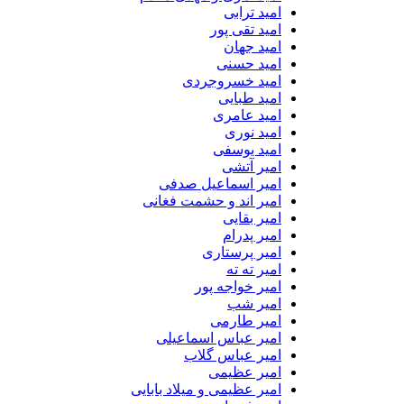
امید ترابی
امید تقی پور
امید جهان
امید حسنی
امید خسروجردی
امید طبایی
امید عامری
امید نوری
امید یوسفی
امیر آتشی
امیر اسماعیل صدفی
امیر اند و حشمت فغانی
امیر بقایی
امیر پدرام
امیر پرستاری
امیر ته ته
امیر خواجه پور
امیر شب
امیر طارمی
امیر عباس اسماعیلی
امیر عباس گلاب
امیر عظیمی
امیر عظیمی و میلاد بابایی