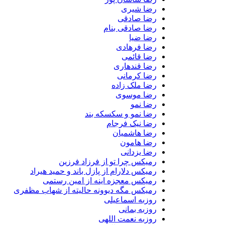
رضا شیری
رضا صادقی
رضا صادقی بنام
رضا ضیا
رضا فرهادی
رضا قائمی
رضا قندهاری
رضا کرمانی
رضا ملک زاده
رضا موسوی
رضا نمو
رضا نمو و سکسکه بند
رضا نیک فرجام
رضا هاشمیان
رضا هامون
رضا یزدانی
رمیکس چرا تو از فرزاد فرزین
رمیکس دلارام از پازل باند و حمید هیراد
رمیکس معجزه اینه از امین رستمی
رمیکس مگه دیوونه حالیته از شهاب مظفری
روزبه اسماعیلی
روزبه بمانی
روزبه نعمت اللهی