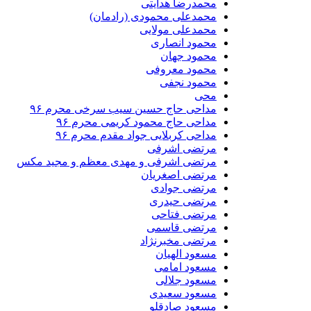
محمدرضا هدایتی
محمدعلی محمودی (رادمان)
محمدعلی مولایی
محمود انصاری
محمود جهان
محمود معروفی
محمود نجفی
محی
مداحی حاج حسین سیب سرخی محرم ۹۶
مداحی حاج محمود کریمی محرم ۹۶
مداحی کربلایی جواد مقدم محرم ۹۶
مرتضی اشرفی
مرتضی اشرفی و مهدی معظم و مجید مکس
مرتضی اصغریان
مرتضی جوادی
مرتضی حیدری
مرتضی فتاحی
مرتضی قاسمی
مرتضی مخبرنژاد
مسعود الهیان
مسعود امامی
مسعود جلالی
مسعود سعیدی
مسعود صادقلو