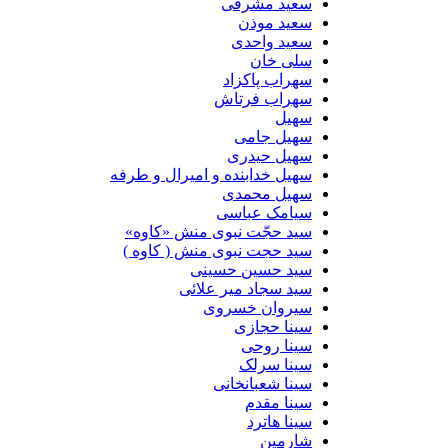
سعید مشرقی
سعید موذن
سعید واحدی
سلی خان
سهراب پاکزاد
سهراب فرتاش
سهیل
سهیل جامی
سهیل حیدری
سهیل خدابنده و امیرال و طرفه
سهیل محمدی
سیامک عباسی
سید حجّت نبوی منش «کاوه»
سید حجت نبوی منش ( کاوه )
سید حسین حسینى
سید سجاد میر علائی
سیروان خسروی
سینا حجازی
سینا روحی
سینا سرلک
سینا شعبانخانی
سینا مقدم
سینا هاترد
شارمین