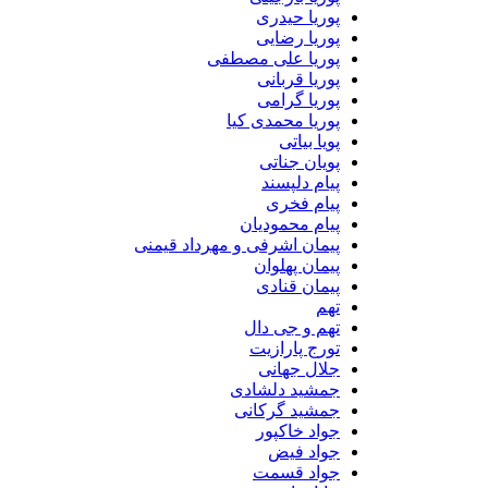
پوریا حیدری
پوریا رضایی
پوریا علی مصطفی
پوریا قربانی
پوریا گرامی
پوریا محمدی کیا
پویا بیاتی
پویان جناتی
پیام دلپسند
پیام فخری
پیام محمودیان
پیمان اشرفی و مهرداد قیمنی
پیمان پهلوان
پیمان قنادی
تهم
تهم و جی دال
تورج پارازیت
جلال جهانی
جمشید دلشادی
جمشید گرکانی
جواد خاکپور
جواد فیض
جواد قسمت