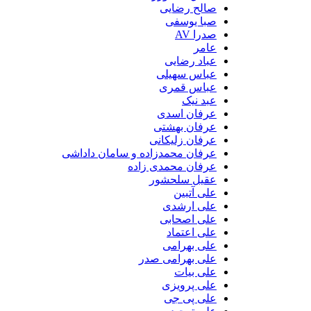
صالح رضایی
صبا یوسفی
صدرا AV
عامر
عباد رضایی
عباس سهیلی
عباس قمری
عبد نیک
عرفان اسدی
عرفان بهشتی
عرفان زلیکانی
عرفان محمدزاده و سامان داداشی
عرفان محمدی زاده
عقیل سلحشور
علی آتبین
علی ارشدی
علی اصحابی
علی اعتماد
علی بهرامی
علی بهرامی صدر
علی بیات
علی پرویزی
علی پی جی