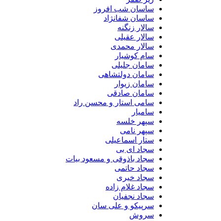
ساسان شب افروز
ساسان شفانژاد
سالار زنگنه
سالار عقیلی
سالار محمدی
سام کوشیار
سامان جلیلی
سامان دولتشاهی
سامان زیوار
سامان صادقی
سامی استار و محسن راد
سامیار
سپهر خلسه
سپهر نامی
ستار اسماعیلی
سجاد ای بی
سجاد باذوقی و مسعود بیات
سجاد حاتمی
سجاد خیری
سجاد غلام زاده
سجاد نجفیان
سرپیکو و علی سان
سروش