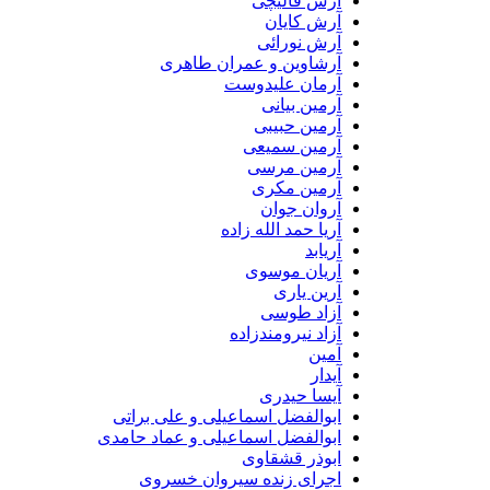
آرش قالیچی
آرش کایان
آرش نورائی
آرشاوین و عمران طاهری
آرمان علیدوست
آرمین بیانی
آرمین حبیبی
آرمین سمیعی
آرمین مرسی
آرمین مکری
آروان جوان
آریا حمد الله زاده
آریابد
آریان موسوی
آرین یاری
آزاد طوسی
آزاد نیرومندزاده
آمین
آیدار
آیسا حیدری
ابوالفضل اسماعیلی و علی براتی
ابوالفضل اسماعیلی و عماد حامدی
ابوذر قشقاوی
اجرای زنده سیروان خسروی