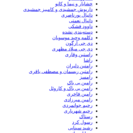
خشایار و نیما و کانو
داریوش جمشیدی و کامبیز جمشیدی
دانیال پورناصری
دانیال نعمتی
داوود فشکی
دسته‌بندی نشده
دکلمه وحید موسویان
دی جی آرگون
دی جی میلاد مظهری
راستین وقاری
راشا
رامتین دلیران
رامتین ریسمان و مصطفی باقری
رامسز
رامین بی باک
رامین بی باک و کاروئل
رامین فاخری
رامین میرزادی
رحیم جوانمردی
رحیم شهریاری
رستاک
رسول کرد
رشید سینایی