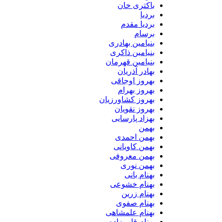
باکتری خان
بردیا
بردیا مقدم
برسام
بنیامین بهادری
بنیامین ذاکری
بنیامین قهرمان
بهادر آذریان
بهروز اوجاقی
بهروز بهرام
بهروز کشاورزیان
بهروز نقویان
بهزاد پارسایی
بهمن
بهمن احمدی
بهمن کاویانی
بهمن معروفی
بهمن نوری
بهنام بانی
بهنام خشوعی
بهنام زرین
بهنام صفوی
بهنام علمشاهی
بهنام قلی زاده