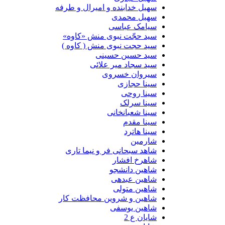
سهیل خدابنده و امیرال و طرفه
سهیل محمدی
سیامک عباسی
سید حجّت نبوی منش «کاوه»
سید حجت نبوی منش ( کاوه )
سید حسین حسینى
سید سجاد میر علائی
سیروان خسروی
سینا حجازی
سینا روحی
سینا سرلک
سینا شعبانخانی
سینا مقدم
سینا هاترد
شارمین
شاهد سبحانی فر و نیما تاری
شاهرخ افشار
شاهین دانشجو
شاهین عبدهی
شاهین متولی
شاهین و شروین محافظت کار
شاهین یوسفی
شایان ع 2