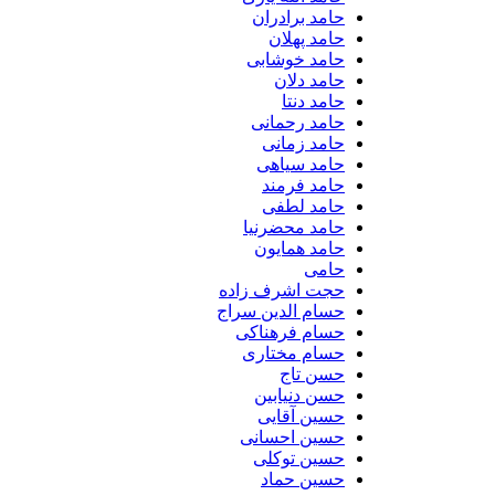
حامد برادران
حامد پهلان
حامد خوشابی
حامد دلان
حامد دنتا
حامد رحمانی
حامد زمانی
حامد سیاهی
حامد فرمند
حامد لطفی
حامد محضرنیا
حامد همایون
حامی
حجت اشرف زاده
حسام الدین سراج
حسام فرهناکی
حسام مختاری
حسن تاج
حسن دنیابین
حسین آقایی
حسین احسانی
حسین توکلی
حسین حماد