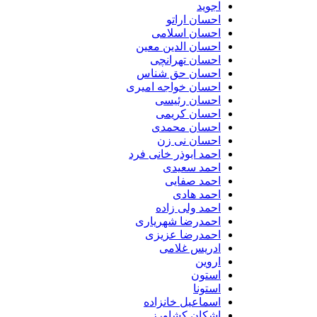
اجوید
احسان اراتو
احسان اسلامی
احسان الدین معین
احسان تهرانچی
احسان حق شناس
احسان خواجه امیری
احسان رئیسی
احسان کریمی
احسان محمدی
احسان نی زن
احمد ابوذر خانی فرد
احمد سعیدی
احمد صفایی
احمد هادی
احمد ولی زاده
احمدرضا شهریاری
احمدرضا عزیزی
ادریس غلامی
اروین
استون
استونا
اسماعیل خانزاده
اشکان کشاورز