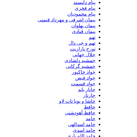
پیام دلپسند
پیام فخری
پیام محمودیان
پیمان اشرفی و مهرداد قیمنی
پیمان پهلوان
پیمان قنادی
تهم
تهم و جی دال
تورج پارازیت
جلال جهانی
جمشید دلشادی
جمشید گرکانی
جواد خاکپور
جواد فیض
جواد قسمت
چاپار باند
چارتار
حاشا و پویا تات لاو
حافظ
حافظ آهودشتی
حامد
حامد اسدالهی
حامد اسدی
حامد الله یاری