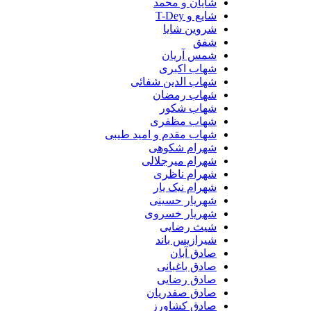
شایان و محمد
شایع و T-Dey
شروین شایا
شفق
شمس آریان
شهاب اکبری
شهاب الدین شفائی
شهاب رمضان
شهاب شکور
شهاب مظفری
شهاب مقدم و امید طیبی
شهرام شکوهی
شهرام میرجلالی
شهرام ناظری
شهرام نیک یار
شهریار حسینی
شهریار خسروی
شیث رضایی
شیرازیس باند
صادق آبان
صادق باغبانی
صادق رضایی
صادق صفدریان
صادق کشاورز