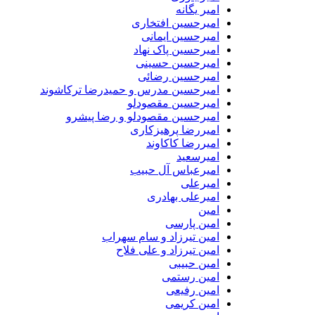
امیر یگانه
امیرحسین افتخاری
امیرحسین ایمانی
امیرحسین پاک نهاد
امیرحسین حسینی
امیرحسین رضائی
امیرحسین مدرس و حمیدرضا ترکاشوند
امیرحسین مقصودلو
امیرحسین مقصودلو و رضا پیشرو
امیررضا پرهیزکاری
امیررضا کاکاوند
امیرسعید
امیرعباس آل حبیب
امیرعلی
امیرعلی بهادری
امین
امین پارسی
امین تیرزاد و سام سهراب
امین تیرزاد و علی فلاح
امین حبیبی
امین رستمی
امین رفیعی
امین کریمی