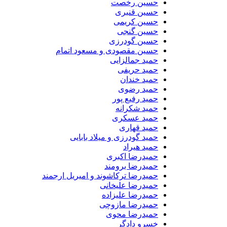
حسین رخصت
حسین قنبری
حسین کریمی
حسین گنجی
حسین گودرزی
حسین مقصودی و مسعود اتمام
حمید جمالزایی
حمید حریفی
حمید خندان
حمید رضوی
حمید رفیع پور
حمید شکرانه
حمید عسکری
حمید قهاری
حمید گودرزی و میلاد بابایی
حمید هیراد
حمیدرضا اکبری
حمیدرضا برومند
حمیدرضا ترکاشوند و امیریل ارجمند
حمیدرضا علیخانی
حمیدرضا علیزاده
حمیدرضا مازوچی
حمیدرضا محوی
خسرو دادگر