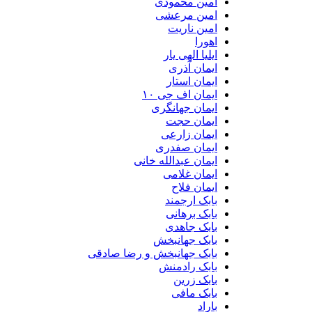
امین محمودی
امین مرعشی
امین ناریت
اهورا
ایلیا الهی یار
ایمان آذری
ایمان استار
ایمان اف جی ۱۰
ایمان جهانگری
ایمان حجت
ایمان زارعی
ایمان صفدری
ایمان عبدالله خانی
ایمان غلامی
ایمان فلاح
بابک ارجمند
بابک برهانی
بابک جاهدی
بابک جهانبخش
بابک جهانبخش و رضا صادقی
بابک رادمنش
بابک زرین
بابک مافی
باراد