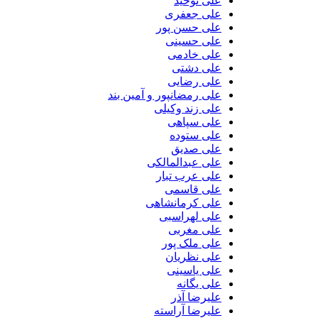
علی توحید
علی جعفری
علی حسن پور
علی حسینی
علی خادمی
علی دشتی
علی رضایی
علی رمضانپور و آمین بند
علی زند وکیلی
علی سپاهی
علی ستوده
علی صدیق
علی عبدالمالکی
علی عرب تبار
علی قاسمی
علی کرمانشاهی
علی لهراسبی
علی مغربی
علی ملک پور
علی نظریان
علی یاسینی
علی یگانه
علیرضا آذر
علیرضا آراسته