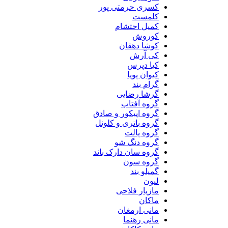
کسری حرمتی پور
کلمست
کمیل احتشام
کوروش
کوشا دهقان
کی آرش
کیا دپرس
کیوان پویا
گرام بند
گرشا رضایی
گروه آفتاب
گروه اپیکور و صادق
گروه باتری و کلونل
گروه پالت
گروه دنگ شو
گروه سان دارک باند
گروه سون
گمیلو بند
لیون
مازیار فلاحی
ماکان
مانی ارمغان
مانی رهنما