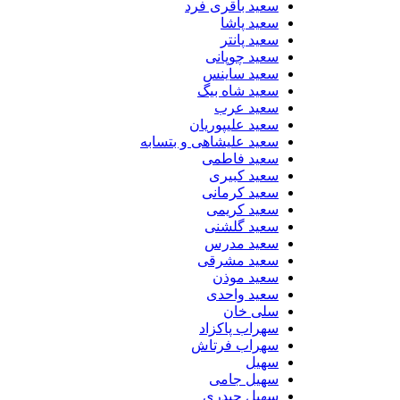
سعید باقری فرد
سعید پاشا
سعید پانتر
سعید چوپانی
سعید ساینس
سعید شاه بیگ
سعید عرب
سعید علیپوریان
سعید علیشاهی و بتسابه
سعید فاطمی
سعید کبیری
سعید کرمانی
سعید کریمی
سعید گلشنی
سعید مدرس
سعید مشرقی
سعید موذن
سعید واحدی
سلی خان
سهراب پاکزاد
سهراب فرتاش
سهیل
سهیل جامی
سهیل حیدری