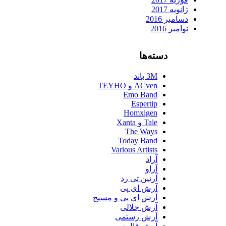
ژانویه 2017
دسامبر 2016
نوامبر 2016
دسته‌ها
3M باند
ACven و TEYHO
Emo Band
Espertip
Homxigen
Tale و Xanta
The Ways
Today Band
Various Artists
آراد
آراو
آرتین تی زد
آرش ای پی
آرش ای پی و مسیح
آرش جلالی
آرش رستمی