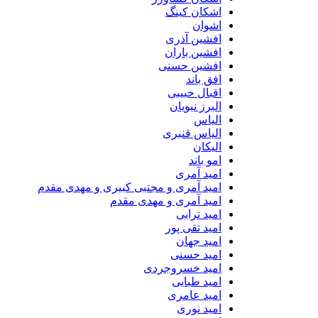
اشکان کینگ
اشوان
افشین آذری
افشین باران
افشین حسنی
افق باند
اقبال حبیبی
البرز نبویان
الیاس
الیاس قنبرى
الیکان
امو باند
امید آمری
امید آمری و مجتبی کبیری و مهدى مقدم
امید آمری و مهدی مقدم
امید ترابی
امید تقی پور
امید جهان
امید حسنی
امید خسروجردی
امید طبایی
امید عامری
امید نوری