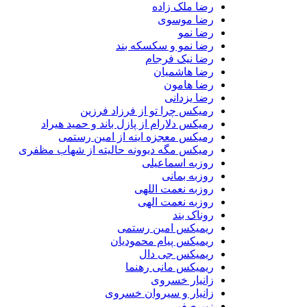
رضا ملک زاده
رضا موسوی
رضا نمو
رضا نمو و سکسکه بند
رضا نیک فرجام
رضا هاشمیان
رضا هامون
رضا یزدانی
رمیکس چرا تو از فرزاد فرزین
رمیکس دلارام از پازل باند و حمید هیراد
رمیکس معجزه اینه از امین رستمی
رمیکس مگه دیوونه حالیته از شهاب مظفری
روزبه اسماعیلی
روزبه بمانی
روزبه نعمت اللهی
روزبه نعمت الهی
روناک بند
ریمیکس امین رستمی
ریمیکس پیام محمودیان
ریمیکس جی دال
ریمیکس مانی رهنما
زانیار خسروی
زانیار و سیروان خسروی
زیر صفر