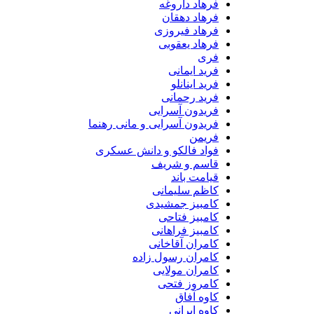
فرهاد داروغه
فرهاد دهقان
فرهاد فیروزی
فرهاد یعقوبی
فری
فرید ایمانی
فرید اینانلو
فرید رحمانی
فریدون آسرایی
فریدون آسرایی و مانی رهنما
فریمن
فواد فالکو و دانش عسکری
قاسم و شریف
قیامت باند
کاظم سلیمانی
کامبیز جمشیدی
کامبیز فتاحی
کامبیز فراهانی
کامران آقاخانی
کامران رسول زاده
کامران مولایی
کامروز فتحی
کاوه آفاق
کاوه ایرانی