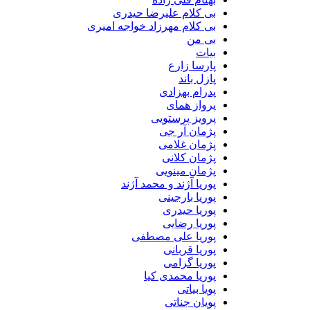
بی کلام علیرضا حیدری
بی کلام مهرزاد خواجه امیری
بی من
بیات
پارسا زارع
پازل باند
پدرام بهزادی
پرواز همای
پرویز پرستویی
پژمان آر جی
پژمان غلامی
پژمان کلانی
پژمان مینویی
پوریا آژند و محمد آژند
پوریا بارجینی
پوریا حیدری
پوریا رضایی
پوریا علی مصطفی
پوریا قربانی
پوریا گرامی
پوریا محمدی کیا
پویا بیاتی
پویان جناتی