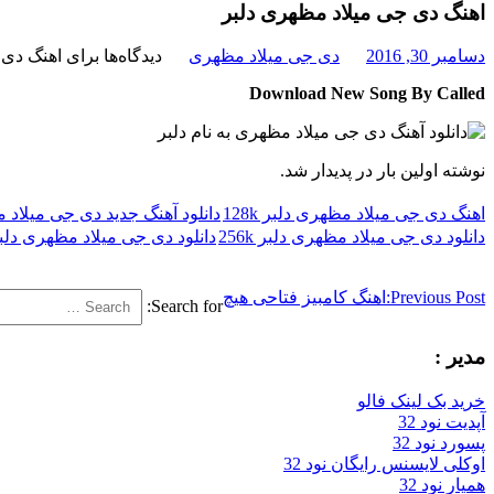
اهنگ دی جی میلاد مظهری دلبر
دسامبر 30, 2016
دی جی میلاد مظهری
دیدگاه‌ها
برای اهنگ دی 
Download New Song By Called
نوشته اولین بار در پدیدار شد.
اهنگ دی جی میلاد مظهری دلبر 128k
دانلود آهنگ جدید دی جی میلاد 
دانلود دی جی میلاد مظهری دلبر 256k
دانلود دی جی میلاد مظهری دلبر 3
Previous Post:
اهنگ کامبیز فتاحی هیچ
Search for:
مدیر :
خرید بک لینک فالو
آپدیت نود 32
پسورد نود 32
اوکلی لایسنس رایگان نود 32
همیار نود 32