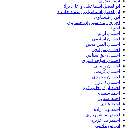
آیسا حیدری
ابوالفضل اسماعیلی و علی براتی
ابوالفضل اسماعیلی و عماد حامدی
ابوذر قشقاوی
اجرای زنده سیروان خسروی
اجوید
احسان اراتو
احسان اسلامی
احسان الدین معین
احسان تهرانچی
احسان حق شناس
احسان خواجه امیری
احسان رئیسی
احسان کریمی
احسان محمدی
احسان نی زن
احمد ابوذر خانی فرد
احمد سعیدی
احمد صفایی
احمد هادی
احمد ولی زاده
احمدرضا شهریاری
احمدرضا عزیزی
ادریس غلامی