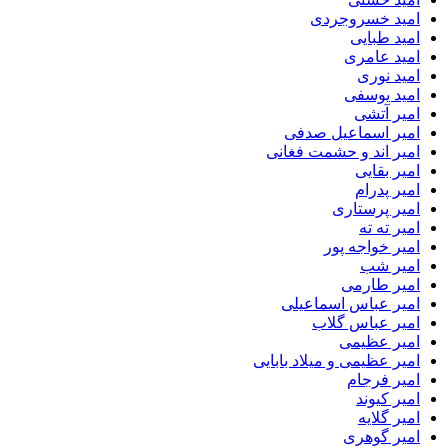
امید خسروجردی
امید طبایی
امید عامری
امید نوری
امید یوسفی
امیر آتشی
امیر اسماعیل صدفی
امیر اند و حشمت فغانی
امیر بقایی
امیر پدرام
امیر پرستاری
امیر ته ته
امیر خواجه پور
امیر شب
امیر طارمی
امیر عباس اسماعیلی
امیر عباس گلاب
امیر عظیمی
امیر عظیمی و میلاد بابایی
امیر فرجام
امیر کیوند
امیر گلایه
امیر گوهری