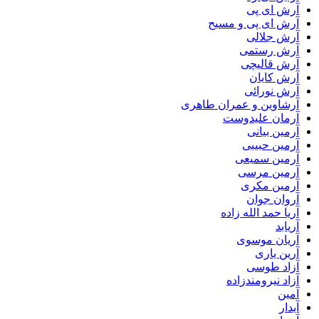
آرش ای پی
آرش ای پی و مسیح
آرش جلالی
آرش رستمی
آرش قالیچی
آرش کایان
آرش نورائی
آرشاوین و عمران طاهری
آرمان علیدوست
آرمین بیانی
آرمین حبیبی
آرمین سمیعی
آرمین مرسی
آرمین مکری
آروان جوان
آریا حمد الله زاده
آریابد
آریان موسوی
آرین یاری
آزاد طوسی
آزاد نیرومندزاده
آمین
آیدار