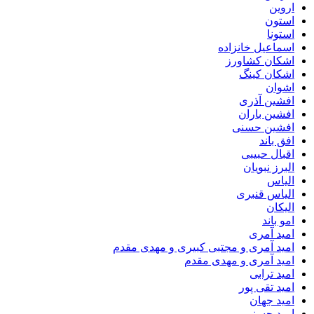
اروین
استون
استونا
اسماعیل خانزاده
اشکان کشاورز
اشکان کینگ
اشوان
افشین آذری
افشین باران
افشین حسنی
افق باند
اقبال حبیبی
البرز نبویان
الیاس
الیاس قنبرى
الیکان
امو باند
امید آمری
امید آمری و مجتبی کبیری و مهدى مقدم
امید آمری و مهدی مقدم
امید ترابی
امید تقی پور
امید جهان
امید حسنی