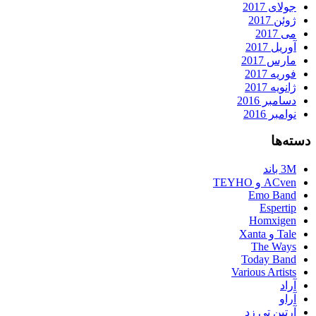
جولای 2017
ژوئن 2017
می 2017
آوریل 2017
مارس 2017
فوریه 2017
ژانویه 2017
دسامبر 2016
نوامبر 2016
دسته‌ها
3M باند
ACven و TEYHO
Emo Band
Espertip
Homxigen
Tale و Xanta
The Ways
Today Band
Various Artists
آراد
آراو
آرتین تی زد