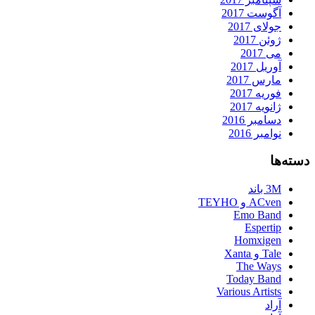
آگوست 2017
جولای 2017
ژوئن 2017
می 2017
آوریل 2017
مارس 2017
فوریه 2017
ژانویه 2017
دسامبر 2016
نوامبر 2016
دسته‌ها
3M باند
ACven و TEYHO
Emo Band
Espertip
Homxigen
Tale و Xanta
The Ways
Today Band
Various Artists
آراد