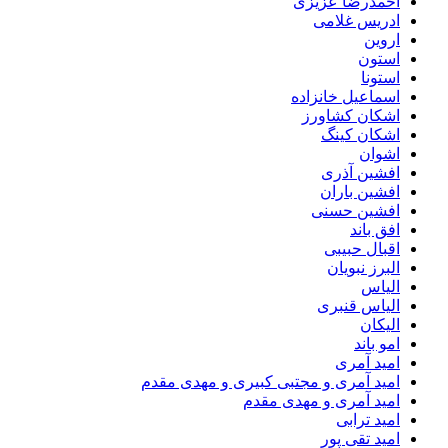
احمدرضا عزیزی
ادریس غلامی
اروین
استون
استونا
اسماعیل خانزاده
اشکان کشاورز
اشکان کینگ
اشوان
افشین آذری
افشین باران
افشین حسنی
افق باند
اقبال حبیبی
البرز نبویان
الیاس
الیاس قنبرى
الیکان
امو باند
امید آمری
امید آمری و مجتبی کبیری و مهدى مقدم
امید آمری و مهدی مقدم
امید ترابی
امید تقی پور