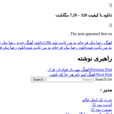
[]
دانلود با کیفیت 320 –
7.20 مگابایت
[]
The post appeared first on .
اهنگ رضا نیک فرجام به من ثابت شد 128k
دانلود آهنگ جدید رضا نیک 
به من ثابت شد
دانلود رضا نیک فرجام به من ثابت شد
دانلود رضا نیک فر
راهبری نوشته
Previous Post:
اهنگ مهرداد فوادیان قرار
Next Post:
اهنگ امو باند هر جا که باشی
Search for:
Search
مدیر :
خرید بک لینک فالو
آپدیت نود 32
پسورد نود 32