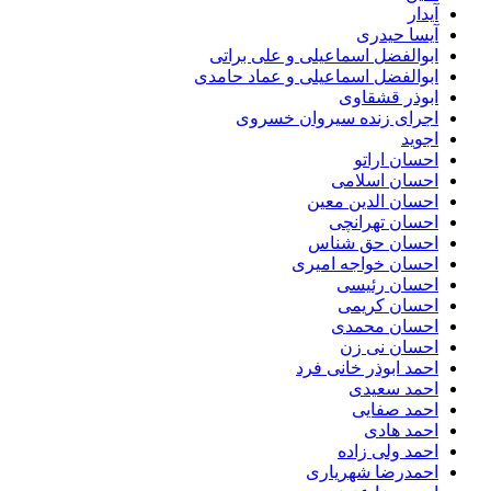
آیدار
آیسا حیدری
ابوالفضل اسماعیلی و علی براتی
ابوالفضل اسماعیلی و عماد حامدی
ابوذر قشقاوی
اجرای زنده سیروان خسروی
اجوید
احسان اراتو
احسان اسلامی
احسان الدین معین
احسان تهرانچی
احسان حق شناس
احسان خواجه امیری
احسان رئیسی
احسان کریمی
احسان محمدی
احسان نی زن
احمد ابوذر خانی فرد
احمد سعیدی
احمد صفایی
احمد هادی
احمد ولی زاده
احمدرضا شهریاری