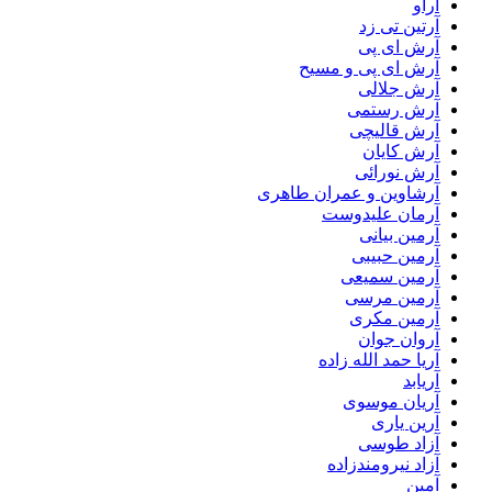
آراو
آرتین تی زد
آرش ای پی
آرش ای پی و مسیح
آرش جلالی
آرش رستمی
آرش قالیچی
آرش کایان
آرش نورائی
آرشاوین و عمران طاهری
آرمان علیدوست
آرمین بیانی
آرمین حبیبی
آرمین سمیعی
آرمین مرسی
آرمین مکری
آروان جوان
آریا حمد الله زاده
آریابد
آریان موسوی
آرین یاری
آزاد طوسی
آزاد نیرومندزاده
آمین