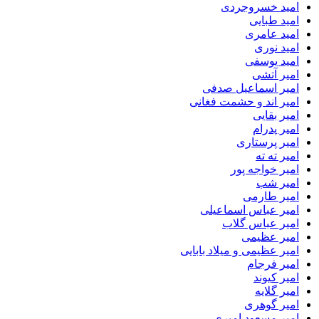
امید خسروجردی
امید طبایی
امید عامری
امید نوری
امید یوسفی
امیر آتشی
امیر اسماعیل صدفی
امیر اند و حشمت فغانی
امیر بقایی
امیر پدرام
امیر پرستاری
امیر ته ته
امیر خواجه پور
امیر شب
امیر طارمی
امیر عباس اسماعیلی
امیر عباس گلاب
امیر عظیمی
امیر عظیمی و میلاد بابایی
امیر فرجام
امیر کیوند
امیر گلایه
امیر گوهری
امیر مسعود امیری