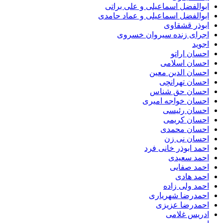
ابوالفضل اسماعیلی و علی براتی
ابوالفضل اسماعیلی و عماد حامدی
ابوذر قشقاوی
اجرای زنده سیروان خسروی
اجوید
احسان اراتو
احسان اسلامی
احسان الدین معین
احسان تهرانچی
احسان حق شناس
احسان خواجه امیری
احسان رئیسی
احسان کریمی
احسان محمدی
احسان نی زن
احمد ابوذر خانی فرد
احمد سعیدی
احمد صفایی
احمد هادی
احمد ولی زاده
احمدرضا شهریاری
احمدرضا عزیزی
ادریس غلامی