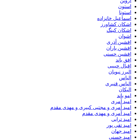
اروین
استون
استونا
اسماعیل خانزاده
اشکان کشاورز
اشکان کینگ
اشوان
افشین آذری
افشین باران
افشین حسنی
افق باند
اقبال حبیبی
البرز نبویان
الیاس
الیاس قنبرى
الیکان
امو باند
امید آمری
امید آمری و مجتبی کبیری و مهدى مقدم
امید آمری و مهدی مقدم
امید ترابی
امید تقی پور
امید جهان
امید حسنی