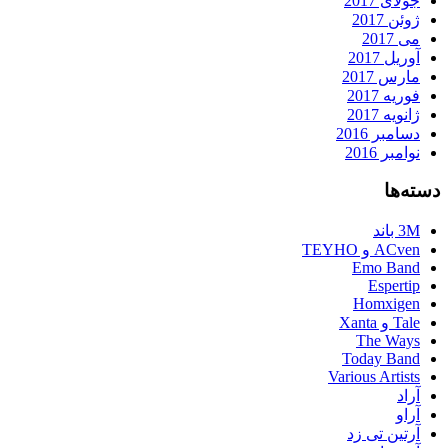
جولای 2017
ژوئن 2017
می 2017
آوریل 2017
مارس 2017
فوریه 2017
ژانویه 2017
دسامبر 2016
نوامبر 2016
دسته‌ها
3M باند
ACven و TEYHO
Emo Band
Espertip
Homxigen
Tale و Xanta
The Ways
Today Band
Various Artists
آراد
آراو
آرتین تی زد