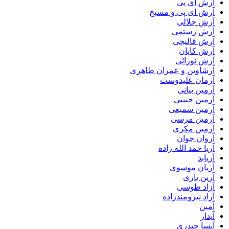
آرش ای پی
آرش ای پی و مسیح
آرش جلالی
آرش رستمی
آرش قالیچی
آرش کایان
آرش نورائی
آرشاوین و عمران طاهری
آرمان علیدوست
آرمین بیانی
آرمین حبیبی
آرمین سمیعی
آرمین مرسی
آرمین مکری
آروان جوان
آریا حمد الله زاده
آریابد
آریان موسوی
آرین یاری
آزاد طوسی
آزاد نیرومندزاده
آمین
آیدار
آیسا حیدری