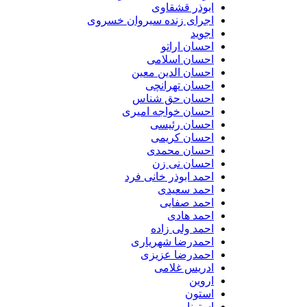
ابوذر قشقاوی
اجرای زنده سیروان خسروی
اجوید
احسان اراتو
احسان اسلامی
احسان الدین معین
احسان تهرانچی
احسان حق شناس
احسان خواجه امیری
احسان رئیسی
احسان کریمی
احسان محمدی
احسان نی زن
احمد ابوذر خانی فرد
احمد سعیدی
احمد صفایی
احمد هادی
احمد ولی زاده
احمدرضا شهریاری
احمدرضا عزیزی
ادریس غلامی
اروین
استون
استونا