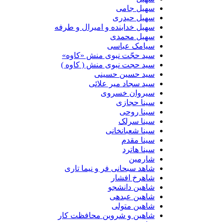
سهیل جامی
سهیل حیدری
سهیل خدابنده و امیرال و طرفه
سهیل محمدی
سیامک عباسی
سید حجّت نبوی منش «کاوه»
سید حجت نبوی منش ( کاوه )
سید حسین حسینى
سید سجاد میر علائی
سیروان خسروی
سینا حجازی
سینا روحی
سینا سرلک
سینا شعبانخانی
سینا مقدم
سینا هاترد
شارمین
شاهد سبحانی فر و نیما تاری
شاهرخ افشار
شاهین دانشجو
شاهین عبدهی
شاهین متولی
شاهین و شروین محافظت کار