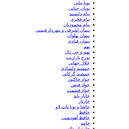
پویا بیاتی
پویان جناتی
پیام دلپسند
پیام فخری
پیام محمودیان
پیمان اشرفی و مهرداد قیمنی
پیمان پهلوان
پیمان قنادی
تهم
تهم و جی دال
تورج پارازیت
جلال جهانی
جمشید دلشادی
جمشید گرکانی
جواد خاکپور
جواد فیض
جواد قسمت
چاپار باند
چارتار
حاشا و پویا تات لاو
حافظ
حافظ آهودشتی
حامد
حامد اسدالهی