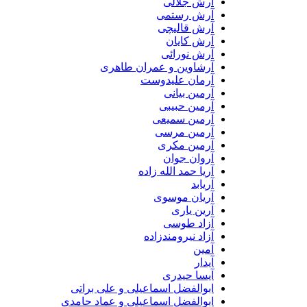
آرش جلالی
آرش رستمی
آرش قالیچی
آرش کایان
آرش نورائی
آرشاوین و عمران طاهری
آرمان علیدوست
آرمین بیانی
آرمین حبیبی
آرمین سمیعی
آرمین مرسی
آرمین مکری
آروان جوان
آریا حمد الله زاده
آریابد
آریان موسوی
آرین یاری
آزاد طوسی
آزاد نیرومندزاده
آمین
آیدار
آیسا حیدری
ابوالفضل اسماعیلی و علی براتی
ابوالفضل اسماعیلی و عماد حامدی