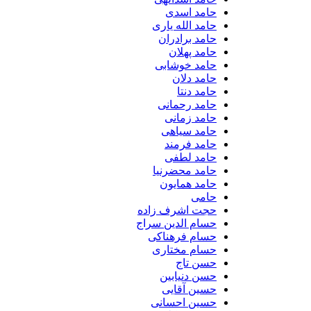
حامد اسدی
حامد الله یاری
حامد برادران
حامد پهلان
حامد خوشابی
حامد دلان
حامد دنتا
حامد رحمانی
حامد زمانی
حامد سیاهی
حامد فرمند
حامد لطفی
حامد محضرنیا
حامد همایون
حامی
حجت اشرف زاده
حسام الدین سراج
حسام فرهناکی
حسام مختاری
حسن تاج
حسن دنیابین
حسین آقایی
حسین احسانی