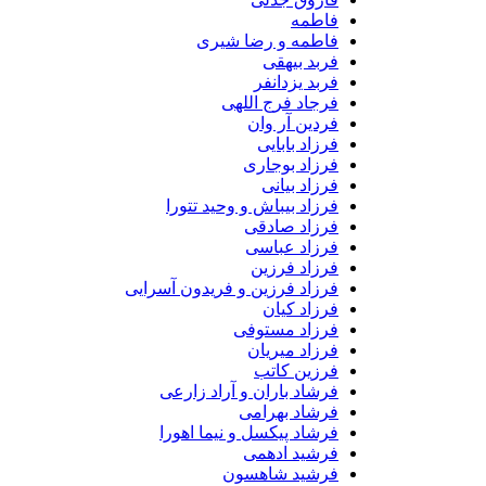
فاطمه
فاطمه و رضا شیری
فربد بیهقی
فربد یزدانفر
فرجاد فرج اللهی
فردین آر وان
فرزاد بابایی
فرزاد بوجاری
فرزاد بیانی
فرزاد بیباش و وحید تتورا
فرزاد صادقی
فرزاد عباسی
فرزاد فرزین
فرزاد فرزین و فریدون آسرایی
فرزاد کیان
فرزاد مستوفی
فرزاد میریان
فرزین کاتب
فرشاد باران و آراد زارعی
فرشاد بهرامی
فرشاد پیکسل و نیما اهورا
فرشید ادهمی
فرشید شاهسون