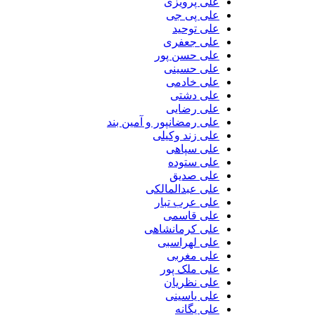
علی پرویزی
علی پی جی
علی توحید
علی جعفری
علی حسن پور
علی حسینی
علی خادمی
علی دشتی
علی رضایی
علی رمضانپور و آمین بند
علی زند وکیلی
علی سپاهی
علی ستوده
علی صدیق
علی عبدالمالکی
علی عرب تبار
علی قاسمی
علی کرمانشاهی
علی لهراسبی
علی مغربی
علی ملک پور
علی نظریان
علی یاسینی
علی یگانه