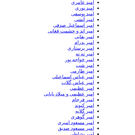
امید عامری
امید نوری
امید یوسفی
امیر آتشی
امیر اسماعیل صدفی
امیر اند و حشمت فغانی
امیر بقایی
امیر پدرام
امیر پرستاری
امیر ته ته
امیر خواجه پور
امیر شب
امیر طارمی
امیر عباس اسماعیلی
امیر عباس گلاب
امیر عظیمی
امیر عظیمی و میلاد بابایی
امیر فرجام
امیر کیوند
امیر گلایه
امیر گوهری
امیر مسعود امیری
امیر مسعود صدیق
امیر نشاطی