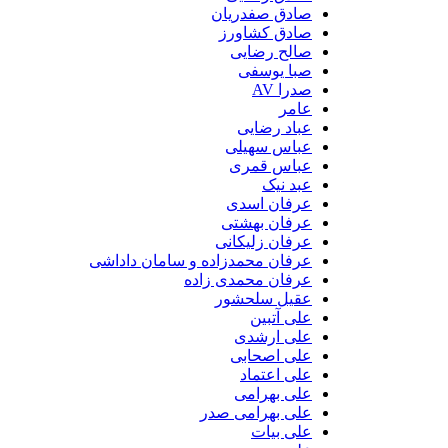
صادق صفدریان
صادق کشاورز
صالح رضایی
صبا یوسفی
صدرا AV
عامر
عباد رضایی
عباس سهیلی
عباس قمری
عبد نیک
عرفان اسدی
عرفان بهشتی
عرفان زلیکانی
عرفان محمدزاده و سامان داداشی
عرفان محمدی زاده
عقیل سلحشور
علی آتبین
علی ارشدی
علی اصحابی
علی اعتماد
علی بهرامی
علی بهرامی صدر
علی بیات