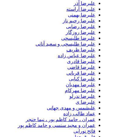
علیرضا آذر
علیرضا آراسته
علیرضا بهمنی
علیرضا رحیم ناز
علیرضا رضایی
علیرضا روزگار
علیرضا طلیسچی
علیرضا طلیسچی و سعید آتانی
علیرضا ظریف
علیرضا عباس زاده
علیرضا قادری
علیرضا قاضی
علیرضا قربانی
علیرضا کیایی
علیرضا مهدیان
علیرضا مهرکام
علیرضا ندرلو
علیرضا ی
علیشمس و مهدی جهانی
عماد طالب زاده
عمران ، حامد کاظم پور ، نیما حنجر
عمران و مجید سنسی و حامد کاظم پور
فاتح نورایی
فاروق جدلی