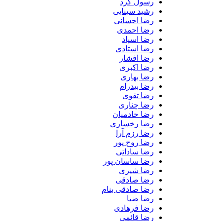
رسول کرد
رشید سینایی
رضا احسانی
رضا احمدی
رضا اسپاد
رضا استادی
رضا افشار
رضا اکبری
رضا بهاری
رضا بیدرام
رضا تقوی
رضا چناری
رضا خادمیان
رضا رخساری
رضا رزم آرا
رضا روح پور
رضا ساداتی
رضا ساسان پور
رضا شیری
رضا صادقی
رضا صادقی بنام
رضا ضیا
رضا فرهادی
رضا قائمی