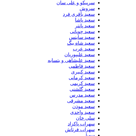
سرپیکو و علی سان
سروش
سعید باقری فرد
سعید پاشا
سعید پانتر
سعید چوپانی
سعید ساینس
سعید شاه بیگ
سعید عرب
سعید علیپوریان
سعید علیشاهی و بتسابه
سعید فاطمی
سعید کبیری
سعید کرمانی
سعید کریمی
سعید گلشنی
سعید مدرس
سعید مشرقی
سعید موذن
سعید واحدی
سلی خان
سهراب پاکزاد
سهراب فرتاش
سهیل