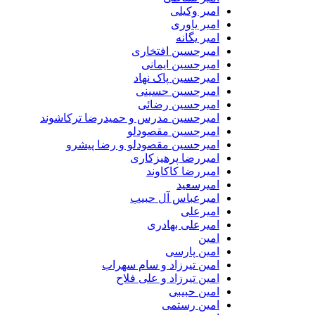
امیر وکیلی
امیر یاوری
امیر یگانه
امیرحسین افتخاری
امیرحسین ایمانی
امیرحسین پاک نهاد
امیرحسین حسینی
امیرحسین رضائی
امیرحسین مدرس و حمیدرضا ترکاشوند
امیرحسین مقصودلو
امیرحسین مقصودلو و رضا پیشرو
امیررضا پرهیزکاری
امیررضا کاکاوند
امیرسعید
امیرعباس آل حبیب
امیرعلی
امیرعلی بهادری
امین
امین پارسی
امین تیرزاد و سام سهراب
امین تیرزاد و علی فلاح
امین حبیبی
امین رستمی