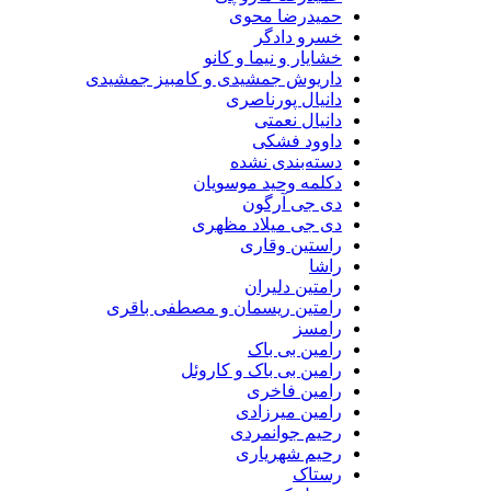
حمیدرضا محوی
خسرو دادگر
خشایار و نیما و کانو
داریوش جمشیدی و کامبیز جمشیدی
دانیال پورناصری
دانیال نعمتی
داوود فشکی
دسته‌بندی نشده
دکلمه وحید موسویان
دی جی آرگون
دی جی میلاد مظهری
راستین وقاری
راشا
رامتین دلیران
رامتین ریسمان و مصطفی باقری
رامسز
رامین بی باک
رامین بی باک و کاروئل
رامین فاخری
رامین میرزادی
رحیم جوانمردی
رحیم شهریاری
رستاک