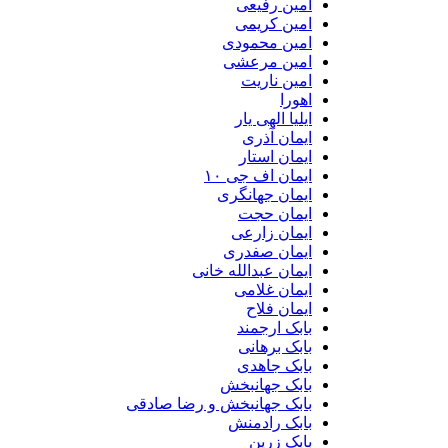
امین رفیعی
امین کریمی
امین محمودی
امین مرعشی
امین ناریت
اهورا
ایلیا الهی یار
ایمان آذری
ایمان استار
ایمان اف جی ۱۰
ایمان جهانگری
ایمان حجت
ایمان زارعی
ایمان صفدری
ایمان عبدالله خانی
ایمان غلامی
ایمان فلاح
بابک ارجمند
بابک برهانی
بابک جاهدی
بابک جهانبخش
بابک جهانبخش و رضا صادقی
بابک رادمنش
بابک زرین