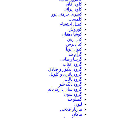
کاوه آفاق
کاوه ایرانی
کسری حرمتی پور
کلمست
کمیل احتشام
کوروش
کوشا دهقان
کی آرش
کیا دپرس
کیوان پویا
گرام بند
گرشا رضایی
گروه آفتاب
گروه اپیکور و صادق
گروه باتری و کلونل
گروه پالت
گروه دنگ شو
گروه سان دارک باند
گروه سون
گمیلو بند
لیون
مازیار فلاحی
ماکان