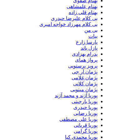
بهنام صفوی
بهنام علمشاهی
بهنام قلی زاده
بی کلام علیرضا حیدری
بی کلام مهرزاد خواجه امیری
بی من
بیات
پارسا زارع
پازل باند
پدرام بهزادی
پرواز همای
پرویز پرستویی
پژمان آر جی
پژمان غلامی
پژمان کلانی
پژمان مینویی
پوریا آژند و محمد آژند
پوریا بارجینی
پوریا حیدری
پوریا رضایی
پوریا علی مصطفی
پوریا قربانی
پوریا گرامی
پوریا محمدی کیا