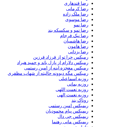
رضا قندهاری
رضا کرمانی
رضا ملک زاده
رضا موسوی
رضا نمو
رضا نمو و سکسکه بند
رضا نیک فرجام
رضا هاشمیان
رضا هامون
رضا یزدانی
رمیکس چرا تو از فرزاد فرزین
رمیکس دلارام از پازل باند و حمید هیراد
رمیکس معجزه اینه از امین رستمی
رمیکس مگه دیوونه حالیته از شهاب مظفری
روزبه اسماعیلی
روزبه بمانی
روزبه نعمت اللهی
روزبه نعمت الهی
روناک بند
ریمیکس امین رستمی
ریمیکس پیام محمودیان
ریمیکس جی دال
ریمیکس مانی رهنما