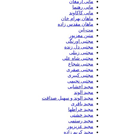
مانی ارمغان
مانی رهنما
مانی کاکاوند
ماهان بهرام خان
ماهان مقدس زاده
مت-این
متین معزپور
مجتبی اورنگی
مجتبی دل زنده
مجتبی زینلی
مجتبی شاه علی
مجتبی شجاع
مجتبی صفری
مجتبی کبیری
مجتبی نجیمی
مجید اخشابی
مجید الوند‎
مجید الوند و سهیل صداقت
مجید باقری
مجید خراطها
مجید خشتی
مجید رستمی
مجید عزیزپور
مجید کریم زاده