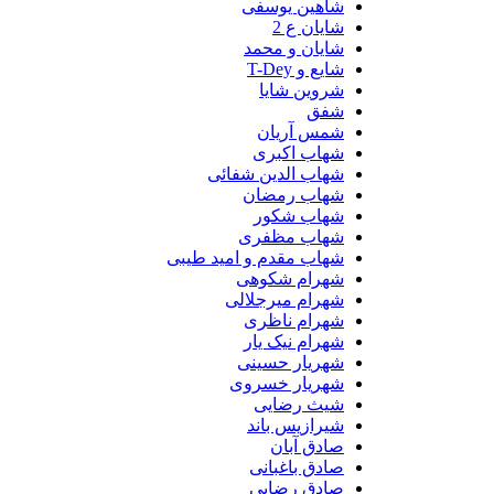
شاهین یوسفی
شایان ع 2
شایان و محمد
شایع و T-Dey
شروین شایا
شفق
شمس آریان
شهاب اکبری
شهاب الدین شفائی
شهاب رمضان
شهاب شکور
شهاب مظفری
شهاب مقدم و امید طیبی
شهرام شکوهی
شهرام میرجلالی
شهرام ناظری
شهرام نیک یار
شهریار حسینی
شهریار خسروی
شیث رضایی
شیرازیس باند
صادق آبان
صادق باغبانی
صادق رضایی