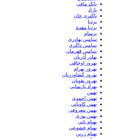
بابک مافی
باراد
باکتری خان
بردیا
بردیا مقدم
برسام
بنیامین بهادری
بنیامین ذاکری
بنیامین قهرمان
بهادر آذریان
بهروز اوجاقی
بهروز بهرام
بهروز کشاورزیان
بهروز نقویان
بهزاد پارسایی
بهمن
بهمن احمدی
بهمن کاویانی
بهمن معروفی
بهمن نوری
بهنام بانی
بهنام خشوعی
بهنام زرین