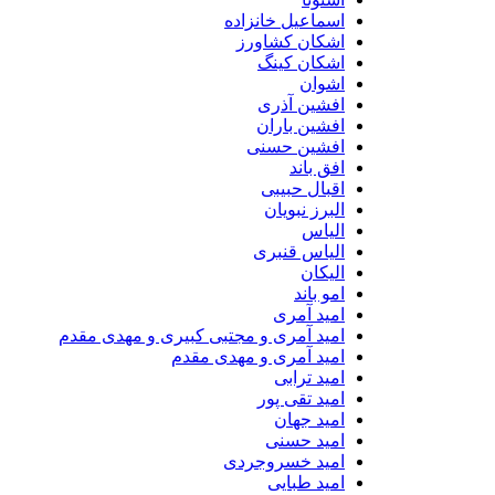
اسماعیل خانزاده
اشکان کشاورز
اشکان کینگ
اشوان
افشین آذری
افشین باران
افشین حسنی
افق باند
اقبال حبیبی
البرز نبویان
الیاس
الیاس قنبرى
الیکان
امو باند
امید آمری
امید آمری و مجتبی کبیری و مهدى مقدم
امید آمری و مهدی مقدم
امید ترابی
امید تقی پور
امید جهان
امید حسنی
امید خسروجردی
امید طبایی