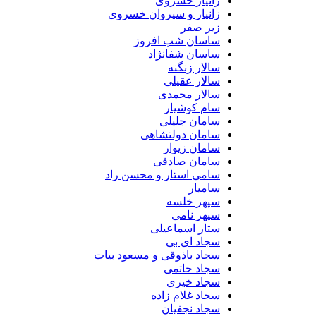
زانیار خسروی
زانیار و سیروان خسروی
زیر صفر
ساسان شب افروز
ساسان شفانژاد
سالار زنگنه
سالار عقیلی
سالار محمدی
سام کوشیار
سامان جلیلی
سامان دولتشاهی
سامان زیوار
سامان صادقی
سامی استار و محسن راد
سامیار
سپهر خلسه
سپهر نامی
ستار اسماعیلی
سجاد ای بی
سجاد باذوقی و مسعود بیات
سجاد حاتمی
سجاد خیری
سجاد غلام زاده
سجاد نجفیان