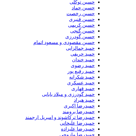
حسین توکلی
حسین حماد
حسین رخصت
حسین قنبری
حسین کریمی
حسین گنجی
حسین گودرزی
حسین مقصودی و مسعود اتمام
حمید جمالزایی
حمید حریفی
حمید خندان
حمید رضوی
حمید رفیع پور
حمید شکرانه
حمید عسکری
حمید قهاری
حمید گودرزی و میلاد بابایی
حمید هیراد
حمیدرضا اکبری
حمیدرضا برومند
حمیدرضا ترکاشوند و امیریل ارجمند
حمیدرضا علیخانی
حمیدرضا علیزاده
حمیدرضا مازوچی