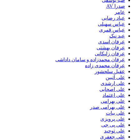
صبا یوسفی
صدرا AV
عامر
عباد رضایی
عباس سهیلی
عباس قمری
عبد نیک
عرفان اسدی
عرفان بهشتی
عرفان زلیکانی
عرفان محمدزاده و سامان داداشی
عرفان محمدی زاده
عقیل سلحشور
علی آتبین
علی ارشدی
علی اصحابی
علی اعتماد
علی بهرامی
علی بهرامی صدر
علی بیات
علی پرویزی
علی پی جی
علی توحید
علی جعفری