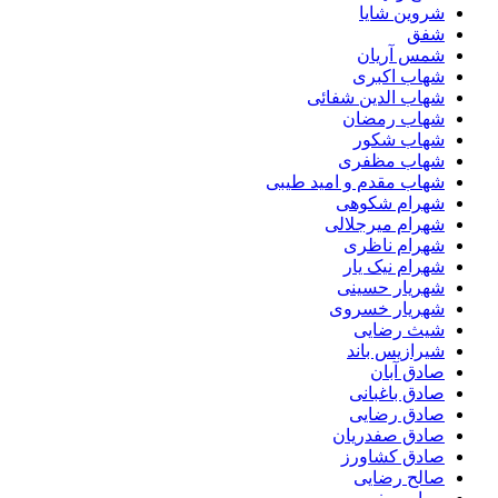
شروین شایا
شفق
شمس آریان
شهاب اکبری
شهاب الدین شفائی
شهاب رمضان
شهاب شکور
شهاب مظفری
شهاب مقدم و امید طیبی
شهرام شکوهی
شهرام میرجلالی
شهرام ناظری
شهرام نیک یار
شهریار حسینی
شهریار خسروی
شیث رضایی
شیرازیس باند
صادق آبان
صادق باغبانی
صادق رضایی
صادق صفدریان
صادق کشاورز
صالح رضایی