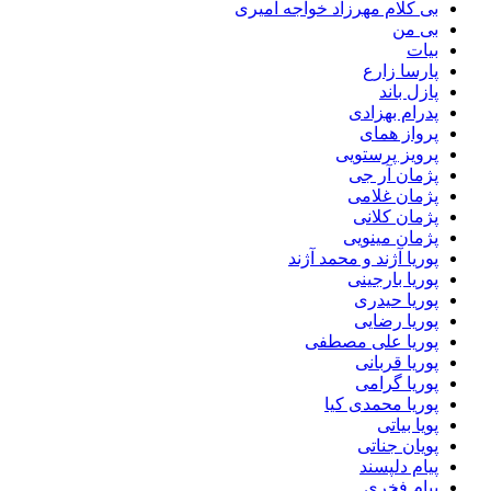
بی کلام مهرزاد خواجه امیری
بی من
بیات
پارسا زارع
پازل باند
پدرام بهزادی
پرواز همای
پرویز پرستویی
پژمان آر جی
پژمان غلامی
پژمان کلانی
پژمان مینویی
پوریا آژند و محمد آژند
پوریا بارجینی
پوریا حیدری
پوریا رضایی
پوریا علی مصطفی
پوریا قربانی
پوریا گرامی
پوریا محمدی کیا
پویا بیاتی
پویان جناتی
پیام دلپسند
پیام فخری