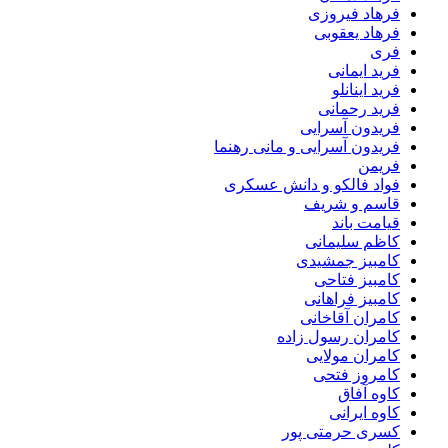
فرهاد فیروزی
فرهاد یعقوبی
فری
فرید ایمانی
فرید اینانلو
فرید رحمانی
فریدون آسرایی
فریدون آسرایی و مانی رهنما
فریمن
فواد فالکو و دانش عسکری
قاسم و شریف
قیامت باند
کاظم سلیمانی
کامبیز جمشیدی
کامبیز فتاحی
کامبیز فراهانی
کامران آقاخانی
کامران رسول زاده
کامران مولایی
کامروز فتحی
کاوه آفاق
کاوه ایرانی
کسری حرمتی پور