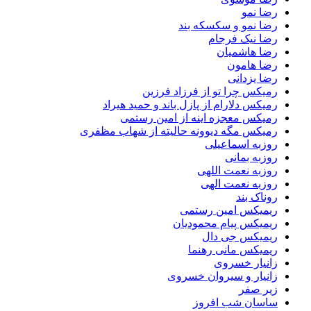
رضا نمو
رضا نمو و سکسکه بند
رضا نیک فرجام
رضا هاشمیان
رضا هامون
رضا یزدانی
رمیکس چرا تو از فرزاد فرزین
رمیکس دلارام از پازل باند و حمید هیراد
رمیکس معجزه اینه از امین رستمی
رمیکس مگه دیوونه حالیته از شهاب مظفری
روزبه اسماعیلی
روزبه بمانی
روزبه نعمت اللهی
روزبه نعمت الهی
روناک بند
ریمیکس امین رستمی
ریمیکس پیام محمودیان
ریمیکس جی دال
ریمیکس مانی رهنما
زانیار خسروی
زانیار و سیروان خسروی
زیر صفر
ساسان شب افروز