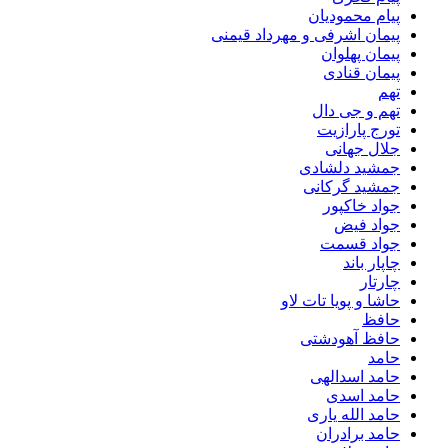
پیام محمودیان
پیمان اشرفی و مهرداد قیمنی
پیمان پهلوان
پیمان قنادی
تهم
تهم و جی دال
تورج پارازیت
جلال جهانی
جمشید دلشادی
جمشید گرکانی
جواد خاکپور
جواد فیض
جواد قسمت
چاپار باند
چارتار
حاشا و پویا تات لاو
حافظ
حافظ آهودشتی
حامد
حامد اسدالهی
حامد اسدی
حامد الله یاری
حامد برادران