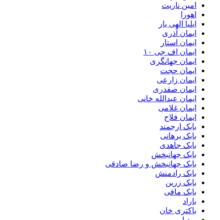
امین ناریت
اهورا
ایلیا الهی یار
ایمان آذری
ایمان استار
ایمان اف جی ۱۰
ایمان جهانگری
ایمان حجت
ایمان زارعی
ایمان صفدری
ایمان عبدالله خانی
ایمان غلامی
ایمان فلاح
بابک ارجمند
بابک برهانی
بابک جاهدی
بابک جهانبخش
بابک جهانبخش و رضا صادقی
بابک رادمنش
بابک زرین
بابک مافی
باراد
باکتری خان
بردیا