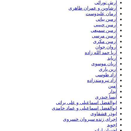
آرش نورائی
آرشاوین و عمران طاهری
آرمان علیدوست
آرمین بیانی
آرمین حبیبی
آرمین سمیعی
آرمین مرسی
آرمین مکری
آروان جوان
آریا حمد الله زاده
آریابد
آریان موسوی
آرین یاری
آزاد طوسی
آزاد نیرومندزاده
آمین
آیدار
آیسا حیدری
ابوالفضل اسماعیلی و علی براتی
ابوالفضل اسماعیلی و عماد حامدی
ابوذر قشقاوی
اجرای زنده سیروان خسروی
اجوید
احسان اراتو