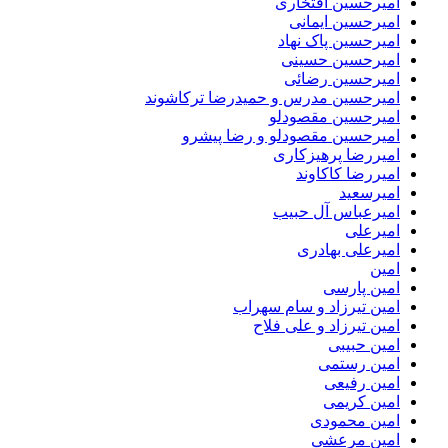
امیرحسین افتخاری
امیرحسین ایمانی
امیرحسین پاک نهاد
امیرحسین حسینی
امیرحسین رضائی
امیرحسین مدرس و حمیدرضا ترکاشوند
امیرحسین مقصودلو
امیرحسین مقصودلو و رضا پیشرو
امیررضا پرهیزکاری
امیررضا کاکاوند
امیرسعید
امیرعباس آل حبیب
امیرعلی
امیرعلی بهادری
امین
امین پارسی
امین تیرزاد و سام سهراب
امین تیرزاد و علی فلاح
امین حبیبی
امین رستمی
امین رفیعی
امین کریمی
امین محمودی
امین مرعشی