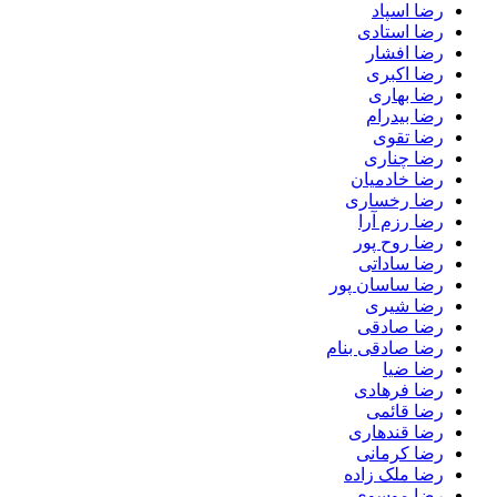
رضا اسپاد
رضا استادی
رضا افشار
رضا اکبری
رضا بهاری
رضا بیدرام
رضا تقوی
رضا چناری
رضا خادمیان
رضا رخساری
رضا رزم آرا
رضا روح پور
رضا ساداتی
رضا ساسان پور
رضا شیری
رضا صادقی
رضا صادقی بنام
رضا ضیا
رضا فرهادی
رضا قائمی
رضا قندهاری
رضا کرمانی
رضا ملک زاده
رضا موسوی