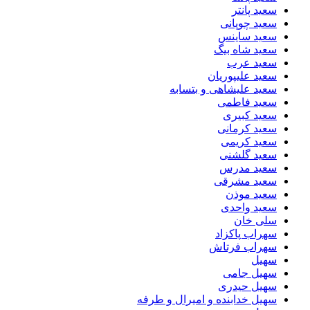
سعید پانتر
سعید چوپانی
سعید ساینس
سعید شاه بیگ
سعید عرب
سعید علیپوریان
سعید علیشاهی و بتسابه
سعید فاطمی
سعید کبیری
سعید کرمانی
سعید کریمی
سعید گلشنی
سعید مدرس
سعید مشرقی
سعید موذن
سعید واحدی
سلی خان
سهراب پاکزاد
سهراب فرتاش
سهیل
سهیل جامی
سهیل حیدری
سهیل خدابنده و امیرال و طرفه