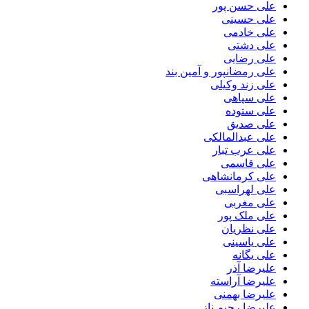
علی حسن پور
علی حسینی
علی خادمی
علی دشتی
علی رضایی
علی رمضانپور و آمین بند
علی زند وکیلی
علی سپاهی
علی ستوده
علی صدیق
علی عبدالمالکی
علی عرب تبار
علی قاسمی
علی کرمانشاهی
علی لهراسبی
علی مغربی
علی ملک پور
علی نظریان
علی یاسینی
علی یگانه
علیرضا آذر
علیرضا آراسته
علیرضا بهمنی
علیرضا رحیم ناز