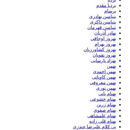
بردیا مقدم
برسام
بنیامین بهادری
بنیامین ذاکری
بنیامین قهرمان
بهادر آذریان
بهروز اوجاقی
بهروز بهرام
بهروز کشاورزیان
بهروز نقویان
بهزاد پارسایی
بهمن
بهمن احمدی
بهمن کاویانی
بهمن معروفی
بهمن نوری
بهنام بانی
بهنام خشوعی
بهنام زرین
بهنام صفوی
بهنام علمشاهی
بهنام قلی زاده
بی کلام علیرضا حیدری