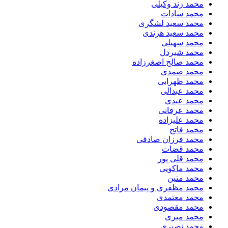
محمد زند وکیلی
محمد سادات
محمد سعید لشگری
محمد سعید هرندی
محمد سهیلی
​محمد شیردل
محمد صالح اصغرزاده
محمد صمدی
محمد ظهرابی
محمد عبدالی
محمد عبدی
محمد عرفانی
محمد علیزاده
محمد فاتح
محمد فرزان صادقی
محمد قضات
محمد قلی پور
محمد ماکویی
محمد متین
محمد مظفری و پیمان مرادی
محمد معتمدی
محمد مقصودی
محمد میری
محمد نصیری