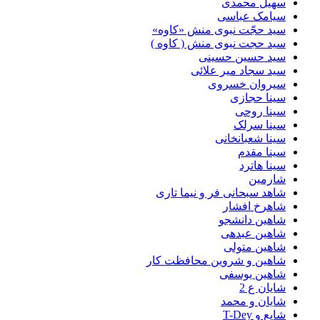
سهیل محمدی
سیامک عباسی
سید حجّت نبوی منش «کاوه»
سید حجت نبوی منش ( کاوه )
سید حسین حسینى
سید سجاد میر علائی
سیروان خسروی
سینا حجازی
سینا روحی
سینا سرلک
سینا شعبانخانی
سینا مقدم
سینا هاترد
شارمین
شاهد سبحانی فر و نیما تاری
شاهرخ افشار
شاهین دانشجو
شاهین عبدهی
شاهین متولی
شاهین و شروین محافظت کار
شاهین یوسفی
شایان ع 2
شایان و محمد
شایع و T-Dey