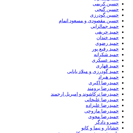
حسین کریمی
حسین گنجی
حسین گودرزی
حسین مقصودی و مسعود اتمام
حمید جمالزایی
حمید حریفی
حمید خندان
حمید رضوی
حمید رفیع پور
حمید شکرانه
حمید عسکری
حمید قهاری
حمید گودرزی و میلاد بابایی
حمید هیراد
حمیدرضا اکبری
حمیدرضا برومند
حمیدرضا ترکاشوند و امیریل ارجمند
حمیدرضا علیخانی
حمیدرضا علیزاده
حمیدرضا مازوچی
حمیدرضا محوی
خسرو دادگر
خشایار و نیما و کانو