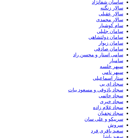
ساسان شفانژاد
سالار زنگنه
سالار عقیلی
سالار محمدی
سام کوشیار
سامان جلیلی
سامان دولتشاهی
سامان زیوار
سامان صادقی
سامی استار و محسن راد
سامیار
سپهر خلسه
سپهر نامی
ستار اسماعیلی
سجاد ای بی
سجاد باذوقی و مسعود بیات
سجاد حاتمی
سجاد خیری
سجاد غلام زاده
سجاد نجفیان
سرپیکو و علی سان
سروش
سعید باقری فرد
سعید پاشا