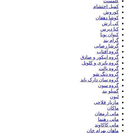
کلمست
کمیل احتشام
کوروش
کوشا دهقان
کی آرش
کیا دپرس
کیوان پویا
گرام بند
گرشا رضایی
گروه آفتاب
گروه اپیکور و صادق
گروه باتری و کلونل
گروه پالت
گروه دنگ شو
گروه سان دارک باند
گروه سون
گمیلو بند
لیون
مازیار فلاحی
ماکان
مانی ارمغان
مانی رهنما
مانی کاکاوند
ماهان بهرام خان