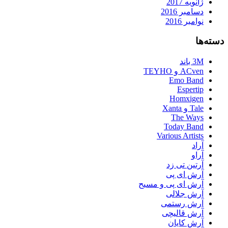
ژانویه 2017
دسامبر 2016
نوامبر 2016
دسته‌ها
3M باند
ACven و TEYHO
Emo Band
Espertip
Homxigen
Tale و Xanta
The Ways
Today Band
Various Artists
آراد
آراو
آرتین تی زد
آرش ای پی
آرش ای پی و مسیح
آرش جلالی
آرش رستمی
آرش قالیچی
آرش کایان