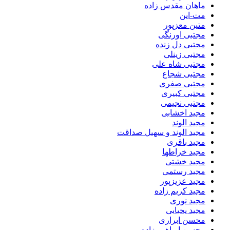
ماهان مقدس زاده
مت-این
متین معزپور
مجتبی اورنگی
مجتبی دل زنده
مجتبی زینلی
مجتبی شاه علی
مجتبی شجاع
مجتبی صفری
مجتبی کبیری
مجتبی نجیمی
مجید اخشابی
مجید الوند‎
مجید الوند و سهیل صداقت
مجید باقری
مجید خراطها
مجید خشتی
مجید رستمی
مجید عزیزپور
مجید کریم زاده
مجید نوری
مجید یحیایی
محسن ابراری
محسن ابراهیم زاده