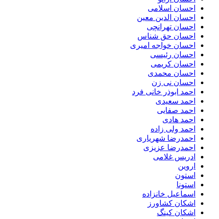
احسان اسلامی
احسان الدین معین
احسان تهرانچی
احسان حق شناس
احسان خواجه امیری
احسان رئیسی
احسان کریمی
احسان محمدی
احسان نی زن
احمد ابوذر خانی فرد
احمد سعیدی
احمد صفایی
احمد هادی
احمد ولی زاده
احمدرضا شهریاری
احمدرضا عزیزی
ادریس غلامی
اروین
استون
استونا
اسماعیل خانزاده
اشکان کشاورز
اشکان کینگ