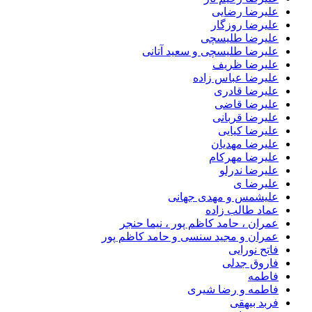
علیرضا رضایی
علیرضا روزگار
علیرضا طلیسچی
علیرضا طلیسچی و سعید آتانی
علیرضا ظریف
علیرضا عباس زاده
علیرضا قادری
علیرضا قاضی
علیرضا قربانی
علیرضا کیایی
علیرضا مهدیان
علیرضا مهرکام
علیرضا ندرلو
علیرضا ی
علیشمس و مهدی جهانی
عماد طالب زاده
عمران ، حامد کاظم پور ، نیما حنجر
عمران و مجید سنسی و حامد کاظم پور
فاتح نورایی
فاروق جدلی
فاطمه
فاطمه و رضا شیری
فربد بیهقی