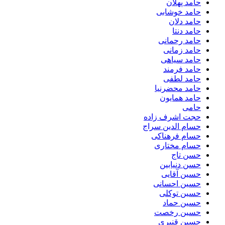
حامد پهلان
حامد خوشابی
حامد دلان
حامد دنتا
حامد رحمانی
حامد زمانی
حامد سیاهی
حامد فرمند
حامد لطفی
حامد محضرنیا
حامد همایون
حامی
حجت اشرف زاده
حسام الدین سراج
حسام فرهناکی
حسام مختاری
حسن تاج
حسن دنیابین
حسین آقایی
حسین احسانی
حسین توکلی
حسین حماد
حسین رخصت
حسین قنبری