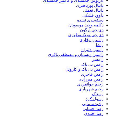
داریوش جمشیدی و کامبیز جمشیدی
دانیال پورناصری
دانیال نعمتی
داوود فشکی
دسته‌بندی نشده
دکلمه وحید موسویان
دی جی آرگون
دی جی میلاد مظهری
راستین وقاری
راشا
رامتین دلیران
رامتین ریسمان و مصطفی باقری
رامسز
رامین بی باک
رامین بی باک و کاروئل
رامین فاخری
رامین میرزادی
رحیم جوانمردی
رحیم شهریاری
رستاک
رسول کرد
رشید سینایی
رضا احسانی
رضا احمدی