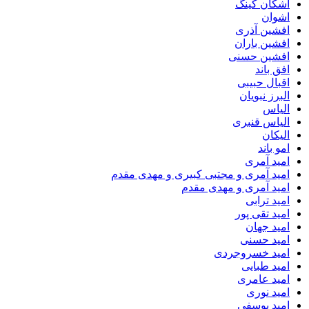
اشکان کینگ
اشوان
افشین آذری
افشین باران
افشین حسنی
افق باند
اقبال حبیبی
البرز نبویان
الیاس
الیاس قنبرى
الیکان
امو باند
امید آمری
امید آمری و مجتبی کبیری و مهدى مقدم
امید آمری و مهدی مقدم
امید ترابی
امید تقی پور
امید جهان
امید حسنی
امید خسروجردی
امید طبایی
امید عامری
امید نوری
امید یوسفی