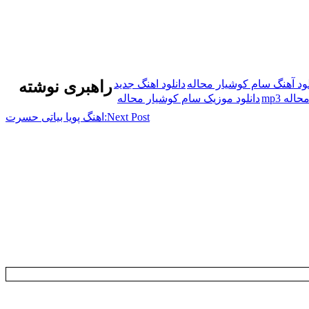
لود آهنگ سام کوشیار محاله
دانلود اهنگ جدید
راهبری نوشته
له mp3
دانلود موزیک سام کوشیار محاله
Next Post:
اهنگ پویا بیاتی حسرت