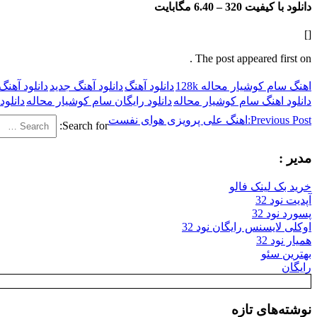
دانلود با کیفیت 320 –
6.40 مگابایت
[]
The post appeared first on .
اهنگ سام کوشیار محاله 128k
دانلود آهنگ
دانلود آهنگ جدید
دانلود آهن
دانلود اهنگ سام کوشیار محاله
دانلود رایگان سام کوشیار محاله
دانلود
Previous Post:
اهنگ علی پرویزی هوای نفست
Search for:
مدیر :
خرید بک لینک فالو
آپدیت نود 32
پسورد نود 32
اوکلی لایسنس رایگان نود 32
همیار نود 32
بهترین سئو
رایگان
نوشته‌های تازه