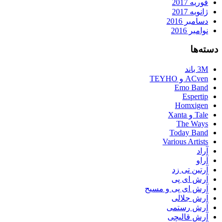
فوریه 2017
ژانویه 2017
دسامبر 2016
نوامبر 2016
دسته‌ها
3M باند
ACven و TEYHO
Emo Band
Espertip
Homxigen
Tale و Xanta
The Ways
Today Band
Various Artists
آراد
آراو
آرتین تی زد
آرش ای پی
آرش ای پی و مسیح
آرش جلالی
آرش رستمی
آرش قالیچی