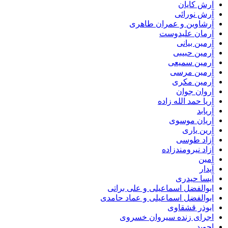
آرش کایان
آرش نورائی
آرشاوین و عمران طاهری
آرمان علیدوست
آرمین بیانی
آرمین حبیبی
آرمین سمیعی
آرمین مرسی
آرمین مکری
آروان جوان
آریا حمد الله زاده
آریابد
آریان موسوی
آرین یاری
آزاد طوسی
آزاد نیرومندزاده
آمین
آیدار
آیسا حیدری
ابوالفضل اسماعیلی و علی براتی
ابوالفضل اسماعیلی و عماد حامدی
ابوذر قشقاوی
اجرای زنده سیروان خسروی
اجوید