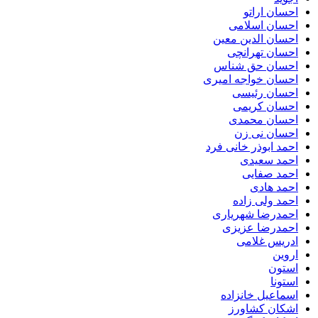
احسان اراتو
احسان اسلامی
احسان الدین معین
احسان تهرانچی
احسان حق شناس
احسان خواجه امیری
احسان رئیسی
احسان کریمی
احسان محمدی
احسان نی زن
احمد ابوذر خانی فرد
احمد سعیدی
احمد صفایی
احمد هادی
احمد ولی زاده
احمدرضا شهریاری
احمدرضا عزیزی
ادریس غلامی
اروین
استون
استونا
اسماعیل خانزاده
اشکان کشاورز