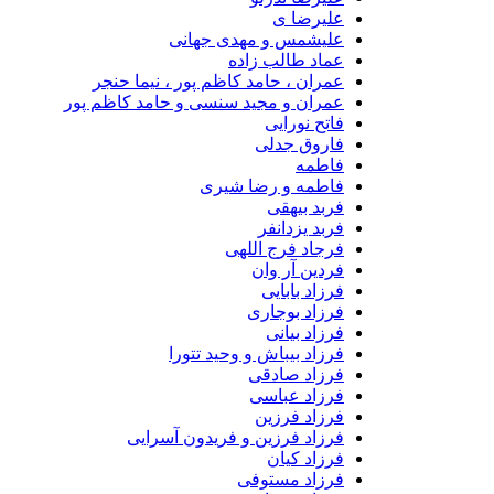
علیرضا ی
علیشمس و مهدی جهانی
عماد طالب زاده
عمران ، حامد کاظم پور ، نیما حنجر
عمران و مجید سنسی و حامد کاظم پور
فاتح نورایی
فاروق جدلی
فاطمه
فاطمه و رضا شیری
فربد بیهقی
فربد یزدانفر
فرجاد فرج اللهی
فردین آر وان
فرزاد بابایی
فرزاد بوجاری
فرزاد بیانی
فرزاد بیباش و وحید تتورا
فرزاد صادقی
فرزاد عباسی
فرزاد فرزین
فرزاد فرزین و فریدون آسرایی
فرزاد کیان
فرزاد مستوفی