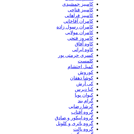
کامبیز جمشیدی
کامبیز فتاحی
کامبیز فراهانی
کامران آقاخانی
کامران رسول زاده
کامران مولایی
کامروز فتحی
کاوه آفاق
کاوه ایرانی
کسری حرمتی پور
کلمست
کمیل احتشام
کوروش
کوشا دهقان
کی آرش
کیا دپرس
کیوان پویا
گرام بند
گرشا رضایی
گروه آفتاب
گروه اپیکور و صادق
گروه باتری و کلونل
گروه پالت