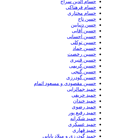
حسام الدین سراج
حسام فرهناکی
حسام مختاری
حسن تاج
حسن دنیابین
حسین آقایی
حسین احسانی
حسین توکلی
حسین حماد
حسین رخصت
حسین قنبری
حسین کریمی
حسین گنجی
حسین گودرزی
حسین مقصودی و مسعود اتمام
حمید جمالزایی
حمید حریفی
حمید خندان
حمید رضوی
حمید رفیع پور
حمید شکرانه
حمید عسکری
حمید قهاری
حمید گودرزی و میلاد بابایی