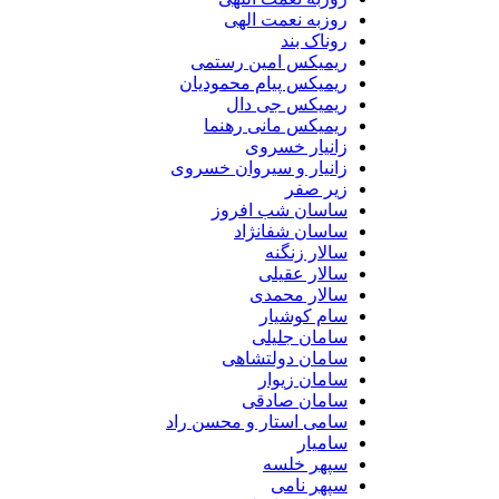
روزبه نعمت الهی
روناک بند
ریمیکس امین رستمی
ریمیکس پیام محمودیان
ریمیکس جی دال
ریمیکس مانی رهنما
زانیار خسروی
زانیار و سیروان خسروی
زیر صفر
ساسان شب افروز
ساسان شفانژاد
سالار زنگنه
سالار عقیلی
سالار محمدی
سام کوشیار
سامان جلیلی
سامان دولتشاهی
سامان زیوار
سامان صادقی
سامی استار و محسن راد
سامیار
سپهر خلسه
سپهر نامی