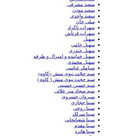
سعید مشرقی
سعید موذن
سعید واحدی
سلی خان
سهراب پاکزاد
سهراب فرتاش
سهیل
سهیل جامی
سهیل حیدری
سهیل خدابنده و امیرال و طرفه
سهیل محمدی
سیامک عباسی
سید حجّت نبوی منش «کاوه»
سید حجت نبوی منش ( کاوه )
سید حسین حسینى
سید سجاد میر علائی
سیروان خسروی
سینا حجازی
سینا روحی
سینا سرلک
سینا شعبانخانی
سینا مقدم
سینا هاترد