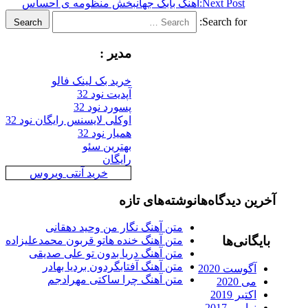
Next Post:
اهنگ بابک جهانبخش منظومه ی احساس
Search for:
Search
مدیر :
خرید بک لینک فالو
آپدیت نود 32
پسورد نود 32
اوکلی لایسنس رایگان نود 32
همیار نود 32
بهترین سئو
رایگان
خرید آنتی ویروس
رین دیدگاه‌ها
نوشته‌های تازه
متن آهنگ نگار من وحید دهقانی
ایگانی‌ها
متن آهنگ خنده هاتو قربون محمدعلیزاده
متن آهنگ دریا بدون تو علی صدیقی
متن آهنگ آفتابگردون بردیا بهادر
آگوست 2020
متن آهنگ چرا ساکتی مهرادجم
می 2020
اکتبر 2019
نوامبر 2017