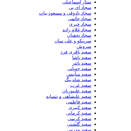
ستار اسماعیلی
سجاد ای بی
سجاد باذوقی و مسعود بیات
سجاد حاتمی
سجاد خیری
سجاد غلام زاده
سجاد نجفیان
سرپیکو و علی سان
سروش
سعید باقری فرد
سعید پاشا
سعید پانتر
سعید چوپانی
سعید ساینس
سعید شاه بیگ
سعید عرب
سعید علیپوریان
سعید علیشاهی و بتسابه
سعید فاطمی
سعید کبیری
سعید کرمانی
سعید کریمی
سعید گلشنی
سعید مدرس