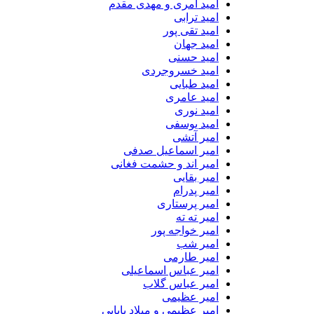
امید آمری و مهدی مقدم
امید ترابی
امید تقی پور
امید جهان
امید حسنی
امید خسروجردی
امید طبایی
امید عامری
امید نوری
امید یوسفی
امیر آتشی
امیر اسماعیل صدفی
امیر اند و حشمت فغانی
امیر بقایی
امیر پدرام
امیر پرستاری
امیر ته ته
امیر خواجه پور
امیر شب
امیر طارمی
امیر عباس اسماعیلی
امیر عباس گلاب
امیر عظیمی
امیر عظیمی و میلاد بابایی