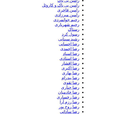
رامین بی باک
رامین بی باک و کاروئل
رامین فاخری
رامین میرزادی
رحیم جوانمردی
رحیم شهریاری
رستاک
رسول کرد
رشید سینایی
رضا احسانی
رضا احمدی
رضا اسپاد
رضا استادی
رضا افشار
رضا اکبری
رضا بهاری
رضا بیدرام
رضا تقوی
رضا چناری
رضا خادمیان
رضا رخساری
رضا رزم آرا
رضا روح پور
رضا ساداتی