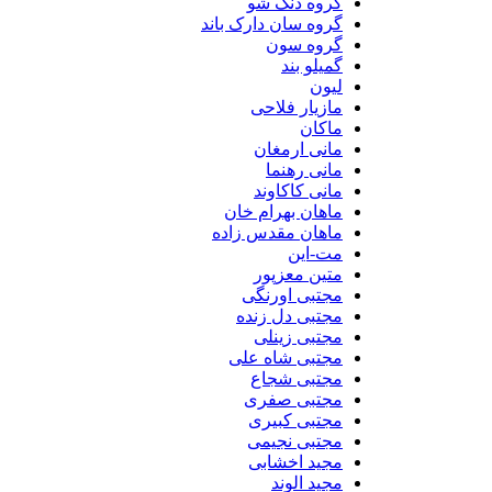
گروه دنگ شو
گروه سان دارک باند
گروه سون
گمیلو بند
لیون
مازیار فلاحی
ماکان
مانی ارمغان
مانی رهنما
مانی کاکاوند
ماهان بهرام خان
ماهان مقدس زاده
مت-این
متین معزپور
مجتبی اورنگی
مجتبی دل زنده
مجتبی زینلی
مجتبی شاه علی
مجتبی شجاع
مجتبی صفری
مجتبی کبیری
مجتبی نجیمی
مجید اخشابی
مجید الوند‎