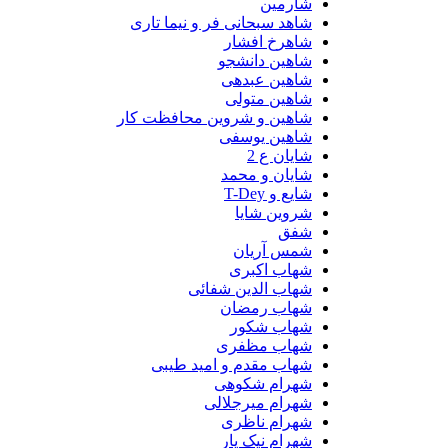
شارمین
شاهد سبحانی فر و نیما تاری
شاهرخ افشار
شاهین دانشجو
شاهین عبدهی
شاهین متولی
شاهین و شروین محافظت کار
شاهین یوسفی
شایان ع 2
شایان و محمد
شایع و T-Dey
شروین شایا
شفق
شمس آریان
شهاب اکبری
شهاب الدین شفائی
شهاب رمضان
شهاب شکور
شهاب مظفری
شهاب مقدم و امید طیبی
شهرام شکوهی
شهرام میرجلالی
شهرام ناظری
شهرام نیک یار