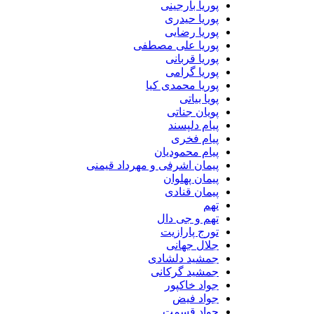
پوریا بارجینی
پوریا حیدری
پوریا رضایی
پوریا علی مصطفی
پوریا قربانی
پوریا گرامی
پوریا محمدی کیا
پویا بیاتی
پویان جناتی
پیام دلپسند
پیام فخری
پیام محمودیان
پیمان اشرفی و مهرداد قیمنی
پیمان پهلوان
پیمان قنادی
تهم
تهم و جی دال
تورج پارازیت
جلال جهانی
جمشید دلشادی
جمشید گرکانی
جواد خاکپور
جواد فیض
جواد قسمت