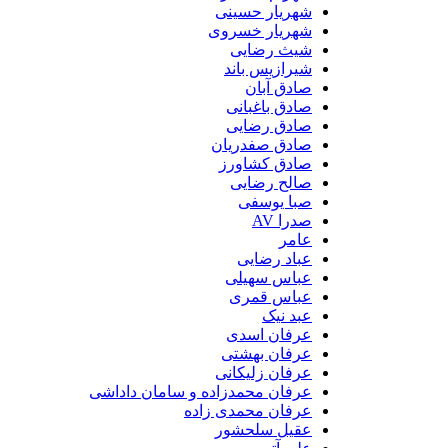
شهریار حسینی
شهریار خسروی
شیث رضایی
شیرازیس باند
صادق آبان
صادق باغبانی
صادق رضایی
صادق صفدریان
صادق کشاورز
صالح رضایی
صبا یوسفی
صدرا AV
عامر
عباد رضایی
عباس سهیلی
عباس قمری
عبد نیک
عرفان اسدی
عرفان بهشتی
عرفان زلیکانی
عرفان محمدزاده و سامان داداشی
عرفان محمدی زاده
عقیل سلحشور