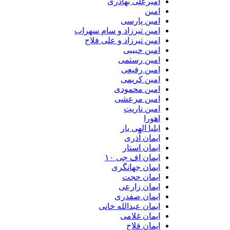
امیرعلی بهادری
امین
امین پارسی
امین تیرزاد و سام سهراب
امین تیرزاد و علی فلاح
امین حبیبی
امین رستمی
امین رفیعی
امین کریمی
امین محمودی
امین مرعشی
امین ناریت
اهورا
ایلیا الهی یار
ایمان آذری
ایمان استار
ایمان اف جی ۱۰
ایمان جهانگری
ایمان حجت
ایمان زارعی
ایمان صفدری
ایمان عبدالله خانی
ایمان غلامی
ایمان فلاح