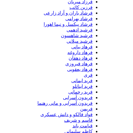
فرزاد میریان
فرزین کاتب
فرشاد باران و آراد زارعی
فرشاد بهرامی
فرشاد پیکسل و نیما اهورا
فرشید ادهمی
فرشید شاهسون
فرشید میلانی
فرهاد بیانی
فرهاد داروغه
فرهاد دهقان
فرهاد فیروزی
فرهاد یعقوبی
فری
فرید ایمانی
فرید اینانلو
فرید رحمانی
فریدون آسرایی
فریدون آسرایی و مانی رهنما
فریمن
فواد فالکو و دانش عسکری
قاسم و شریف
قیامت باند
کاظم سلیمانی