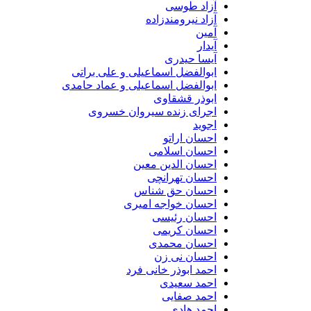
آزاد طوسی
آزاد نیرومندزاده
آمین
آیدار
آیسا حیدری
ابوالفضل اسماعیلی و علی براتی
ابوالفضل اسماعیلی و عماد حامدی
ابوذر قشقاوی
اجرای زنده سیروان خسروی
اجوید
احسان اراتو
احسان اسلامی
احسان الدین معین
احسان تهرانچی
احسان حق شناس
احسان خواجه امیری
احسان رئیسی
احسان کریمی
احسان محمدی
احسان نی زن
احمد ابوذر خانی فرد
احمد سعیدی
احمد صفایی
احمد هادی