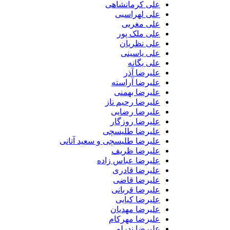
علی کرمانشاهی
علی لهراسبی
علی مغربی
علی ملک پور
علی نظریان
علی یاسینی
علی یگانه
علیرضا آذر
علیرضا آراسته
علیرضا بهمنی
علیرضا رحیم ناز
علیرضا رضایی
علیرضا روزگار
علیرضا طلیسچی
علیرضا طلیسچی و سعید آتانی
علیرضا ظریف
علیرضا عباس زاده
علیرضا قادری
علیرضا قاضی
علیرضا قربانی
علیرضا کیایی
علیرضا مهدیان
علیرضا مهرکام
علیرضا ندرلو