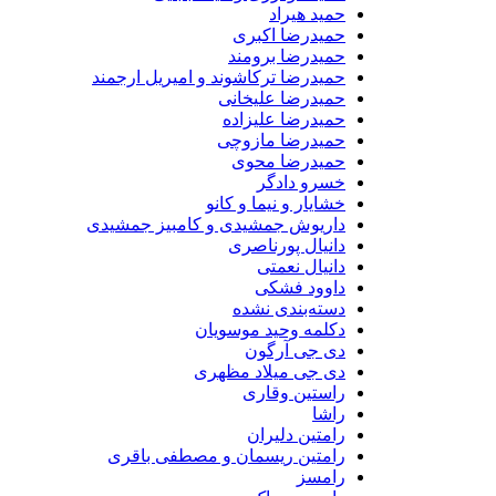
حمید هیراد
حمیدرضا اکبری
حمیدرضا برومند
حمیدرضا ترکاشوند و امیریل ارجمند
حمیدرضا علیخانی
حمیدرضا علیزاده
حمیدرضا مازوچی
حمیدرضا محوی
خسرو دادگر
خشایار و نیما و کانو
داریوش جمشیدی و کامبیز جمشیدی
دانیال پورناصری
دانیال نعمتی
داوود فشکی
دسته‌بندی نشده
دکلمه وحید موسویان
دی جی آرگون
دی جی میلاد مظهری
راستین وقاری
راشا
رامتین دلیران
رامتین ریسمان و مصطفی باقری
رامسز