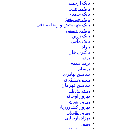
بابک ارجمند
بابک برهانی
بابک جاهدی
بابک جهانبخش
بابک جهانبخش و رضا صادقی
بابک رادمنش
بابک زرین
بابک مافی
باراد
باکتری خان
بردیا
بردیا مقدم
برسام
بنیامین بهادری
بنیامین ذاکری
بنیامین قهرمان
بهادر آذریان
بهروز اوجاقی
بهروز بهرام
بهروز کشاورزیان
بهروز نقویان
بهزاد پارسایی
بهمن
بهمن احمدی