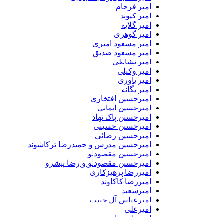
امیر فرجام
امیر کیوند
امیر گلایه
امیر گوهری
امیر مسعود امیری
امیر مسعود صدیق
امیر نشاطی
امیر وکیلی
امیر یاوری
امیر یگانه
امیرحسین افتخاری
امیرحسین ایمانی
امیرحسین پاک نهاد
امیرحسین حسینی
امیرحسین رضائی
امیرحسین مدرس و حمیدرضا ترکاشوند
امیرحسین مقصودلو
امیرحسین مقصودلو و رضا پیشرو
امیررضا پرهیزکاری
امیررضا کاکاوند
امیرسعید
امیرعباس آل حبیب
امیرعلی