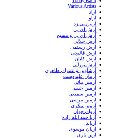
Today Band
Various Artists
آراد
آراو
آرتین تی زد
آرش ای پی
آرش ای پی و مسیح
آرش جلالی
آرش رستمی
آرش قالیچی
آرش کایان
آرش نورائی
آرشاوین و عمران طاهری
آرمان علیدوست
آرمین بیانی
آرمین حبیبی
آرمین سمیعی
آرمین مرسی
آرمین مکری
آروان جوان
آریا حمد الله زاده
آریابد
آریان موسوی
آرین یاری