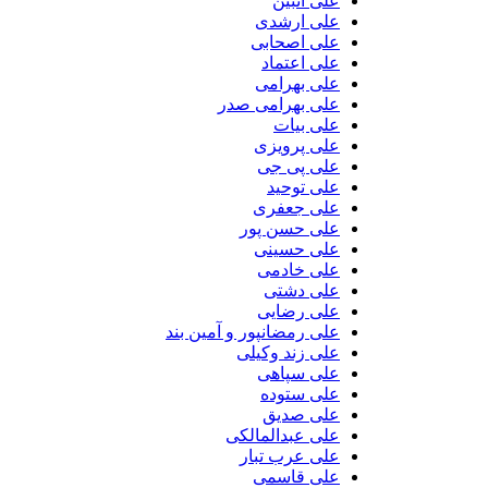
علی آتبین
علی ارشدی
علی اصحابی
علی اعتماد
علی بهرامی
علی بهرامی صدر
علی بیات
علی پرویزی
علی پی جی
علی توحید
علی جعفری
علی حسن پور
علی حسینی
علی خادمی
علی دشتی
علی رضایی
علی رمضانپور و آمین بند
علی زند وکیلی
علی سپاهی
علی ستوده
علی صدیق
علی عبدالمالکی
علی عرب تبار
علی قاسمی