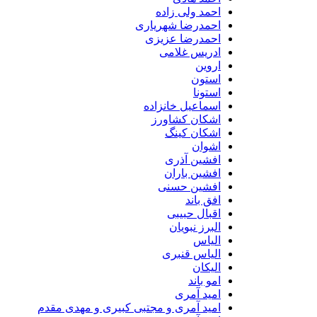
احمد ولی زاده
احمدرضا شهریاری
احمدرضا عزیزی
ادریس غلامی
اروین
استون
استونا
اسماعیل خانزاده
اشکان کشاورز
اشکان کینگ
اشوان
افشین آذری
افشین باران
افشین حسنی
افق باند
اقبال حبیبی
البرز نبویان
الیاس
الیاس قنبرى
الیکان
امو باند
امید آمری
امید آمری و مجتبی کبیری و مهدى مقدم