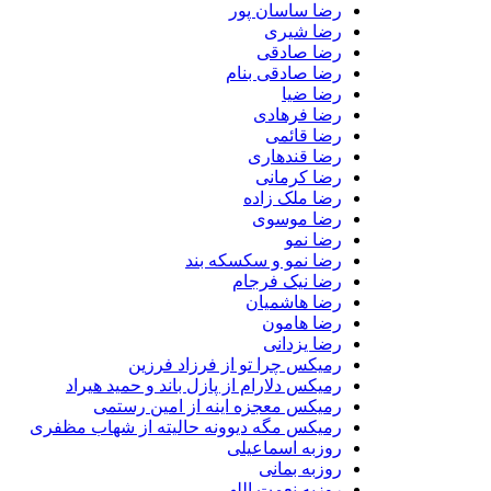
رضا ساسان پور
رضا شیری
رضا صادقی
رضا صادقی بنام
رضا ضیا
رضا فرهادی
رضا قائمی
رضا قندهاری
رضا کرمانی
رضا ملک زاده
رضا موسوی
رضا نمو
رضا نمو و سکسکه بند
رضا نیک فرجام
رضا هاشمیان
رضا هامون
رضا یزدانی
رمیکس چرا تو از فرزاد فرزین
رمیکس دلارام از پازل باند و حمید هیراد
رمیکس معجزه اینه از امین رستمی
رمیکس مگه دیوونه حالیته از شهاب مظفری
روزبه اسماعیلی
روزبه بمانی
روزبه نعمت اللهی