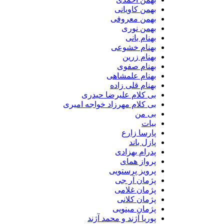
بهمن کاویانی
بهمن معروفی
بهمن نوری
بهنام بانی
بهنام خشوعی
بهنام زرین
بهنام صفوی
بهنام علمشاهی
بهنام قلی زاده
بی کلام علیرضا حیدری
بی کلام مهرزاد خواجه امیری
بی من
بیات
پارسا زارع
پازل باند
پدرام بهزادی
پرواز همای
پرویز پرستویی
پژمان آر جی
پژمان غلامی
پژمان کلانی
پژمان مینویی
پوریا آژند و محمد آژند