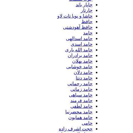
چاپار باند
چارتار
حاشا و پویا تات لاو
حافظ
حافظ آهودشتی
حامد
حامد اسدالهی
حامد اسدی
حامد الله یاری
حامد برادران
حامد پهلان
حامد خوشابی
حامد دلان
حامد دنتا
حامد رحمانی
حامد زمانی
حامد سیاهی
حامد فرمند
حامد لطفی
حامد محضرنیا
حامد همایون
حامی
حجت اشرف زاده