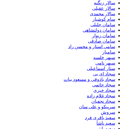
سالار زنگنه
سالار عقیلی
سالار محمدی
سام کوشیار
سامان جلیلی
سامان دولتشاهی
سامان زیوار
سامان صادقی
سامی استار و محسن راد
سامیار
سپهر خلسه
سپهر نامی
ستار اسماعیلی
سجاد ای بی
سجاد باذوقی و مسعود بیات
سجاد حاتمی
سجاد خیری
سجاد غلام زاده
سجاد نجفیان
سرپیکو و علی سان
سروش
سعید باقری فرد
سعید پاشا
سعید پانتر