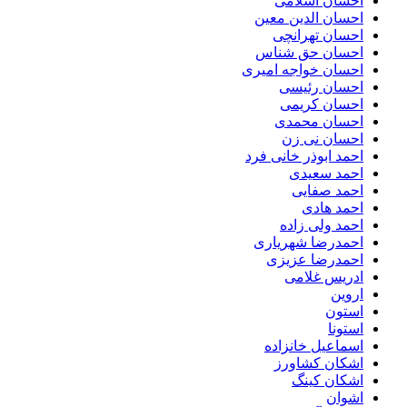
احسان اسلامی
احسان الدین معین
احسان تهرانچی
احسان حق شناس
احسان خواجه امیری
احسان رئیسی
احسان کریمی
احسان محمدی
احسان نی زن
احمد ابوذر خانی فرد
احمد سعیدی
احمد صفایی
احمد هادی
احمد ولی زاده
احمدرضا شهریاری
احمدرضا عزیزی
ادریس غلامی
اروین
استون
استونا
اسماعیل خانزاده
اشکان کشاورز
اشکان کینگ
اشوان