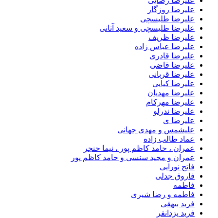
علیرضا رضایی
علیرضا روزگار
علیرضا طلیسچی
علیرضا طلیسچی و سعید آتانی
علیرضا ظریف
علیرضا عباس زاده
علیرضا قادری
علیرضا قاضی
علیرضا قربانی
علیرضا کیایی
علیرضا مهدیان
علیرضا مهرکام
علیرضا ندرلو
علیرضا ی
علیشمس و مهدی جهانی
عماد طالب زاده
عمران ، حامد کاظم پور ، نیما حنجر
عمران و مجید سنسی و حامد کاظم پور
فاتح نورایی
فاروق جدلی
فاطمه
فاطمه و رضا شیری
فربد بیهقی
فربد یزدانفر