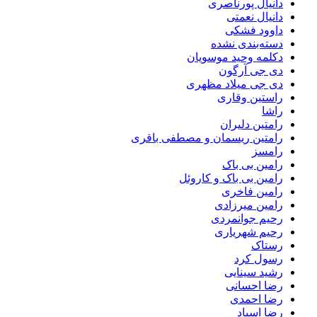
دانیال پورناصری
دانیال نعمتی
داوود فشکی
دسته‌بندی نشده
دکلمه وحید موسویان
دی جی آرگون
دی جی میلاد مظهری
راستین وقاری
راشا
رامتین دلیران
رامتین ریسمان و مصطفی باقری
رامسز
رامین بی باک
رامین بی باک و کاروئل
رامین فاخری
رامین میرزادی
رحیم جوانمردی
رحیم شهریاری
رستاک
رسول کرد
رشید سینایی
رضا احسانی
رضا احمدی
رضا اسپاد