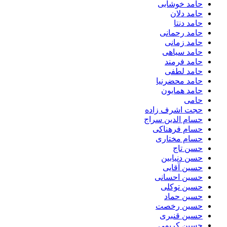
حامد خوشابی
حامد دلان
حامد دنتا
حامد رحمانی
حامد زمانی
حامد سیاهی
حامد فرمند
حامد لطفی
حامد محضرنیا
حامد همایون
حامی
حجت اشرف زاده
حسام الدین سراج
حسام فرهناکی
حسام مختاری
حسن تاج
حسن دنیابین
حسین آقایی
حسین احسانی
حسین توکلی
حسین حماد
حسین رخصت
حسین قنبری
حسین کریمی