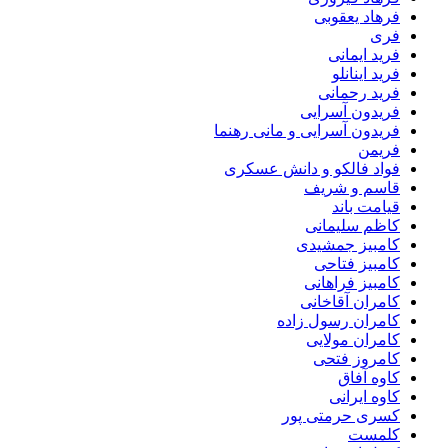
فرهاد یعقوبی
فری
فرید ایمانی
فرید اینانلو
فرید رحمانی
فریدون آسرایی
فریدون آسرایی و مانی رهنما
فریمن
فواد فالکو و دانش عسکری
قاسم و شریف
قیامت باند
کاظم سلیمانی
کامبیز جمشیدی
کامبیز فتاحی
کامبیز فراهانی
کامران آقاخانی
کامران رسول زاده
کامران مولایی
کامروز فتحی
کاوه آفاق
کاوه ایرانی
کسری حرمتی پور
کلمست