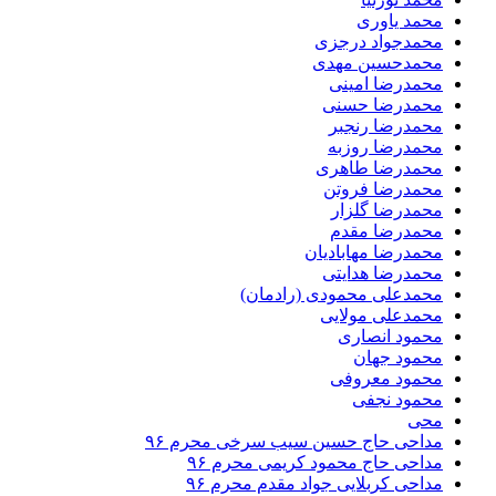
محمد یاوری
محمدجواد درجزی
محمدحسین مهدی
محمدرضا امینی
محمدرضا حسنی
محمدرضا رنجبر
محمدرضا روزبه
محمدرضا طاهری
محمدرضا فروتن
محمدرضا گلزار
محمدرضا مقدم
محمدرضا مهابادیان
محمدرضا هدایتی
محمدعلی محمودی (رادمان)
محمدعلی مولایی
محمود انصاری
محمود جهان
محمود معروفی
محمود نجفی
محی
مداحی حاج حسین سیب سرخی محرم ۹۶
مداحی حاج محمود کریمی محرم ۹۶
مداحی کربلایی جواد مقدم محرم ۹۶