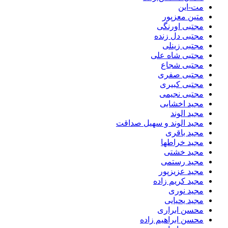
مت-این
متین معزپور
مجتبی اورنگی
مجتبی دل زنده
مجتبی زینلی
مجتبی شاه علی
مجتبی شجاع
مجتبی صفری
مجتبی کبیری
مجتبی نجیمی
مجید اخشابی
مجید الوند‎
مجید الوند و سهیل صداقت
مجید باقری
مجید خراطها
مجید خشتی
مجید رستمی
مجید عزیزپور
مجید کریم زاده
مجید نوری
مجید یحیایی
محسن ابراری
محسن ابراهیم زاده