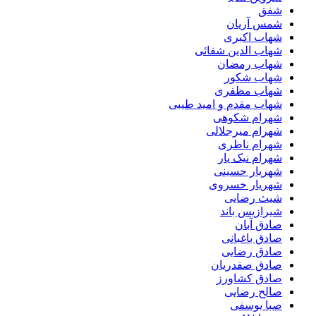
شفق
شمس آریان
شهاب اکبری
شهاب الدین شفائی
شهاب رمضان
شهاب شکور
شهاب مظفری
شهاب مقدم و امید طیبی
شهرام شکوهی
شهرام میرجلالی
شهرام ناظری
شهرام نیک یار
شهریار حسینی
شهریار خسروی
شیث رضایی
شیرازیس باند
صادق آبان
صادق باغبانی
صادق رضایی
صادق صفدریان
صادق کشاورز
صالح رضایی
صبا یوسفی