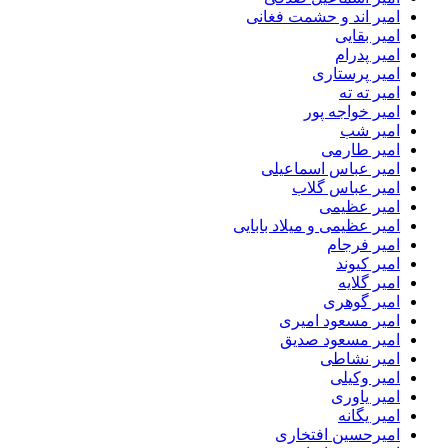
امیر اند و حشمت فغانی
امیر بقایی
امیر پدرام
امیر پرستاری
امیر ته ته
امیر خواجه پور
امیر شب
امیر طارمی
امیر عباس اسماعیلی
امیر عباس گلاب
امیر عظیمی
امیر عظیمی و میلاد بابایی
امیر فرجام
امیر کیوند
امیر گلایه
امیر گوهری
امیر مسعود امیری
امیر مسعود صدیق
امیر نشاطی
امیر وکیلی
امیر یاوری
امیر یگانه
امیرحسین افتخاری