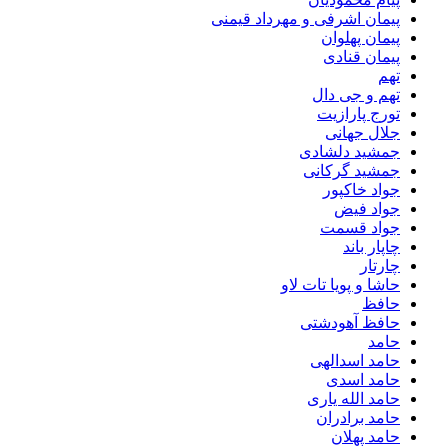
پیمان اشرفی و مهرداد قیمنی
پیمان پهلوان
پیمان قنادی
تهم
تهم و جی دال
تورج پارازیت
جلال جهانی
جمشید دلشادی
جمشید گرکانی
جواد خاکپور
جواد فیض
جواد قسمت
چاپار باند
چارتار
حاشا و پویا تات لاو
حافظ
حافظ آهودشتی
حامد
حامد اسدالهی
حامد اسدی
حامد الله یاری
حامد برادران
حامد پهلان