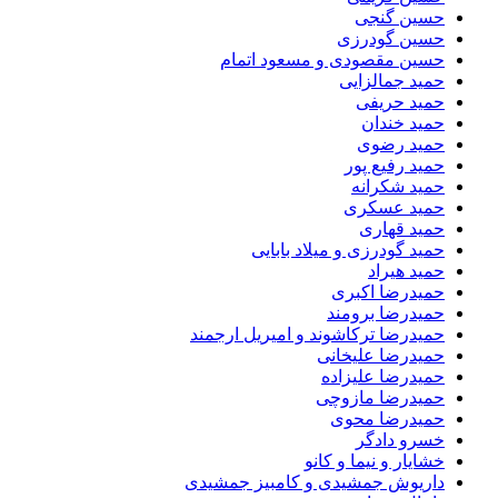
حسین گنجی
حسین گودرزی
حسین مقصودی و مسعود اتمام
حمید جمالزایی
حمید حریفی
حمید خندان
حمید رضوی
حمید رفیع پور
حمید شکرانه
حمید عسکری
حمید قهاری
حمید گودرزی و میلاد بابایی
حمید هیراد
حمیدرضا اکبری
حمیدرضا برومند
حمیدرضا ترکاشوند و امیریل ارجمند
حمیدرضا علیخانی
حمیدرضا علیزاده
حمیدرضا مازوچی
حمیدرضا محوی
خسرو دادگر
خشایار و نیما و کانو
داریوش جمشیدی و کامبیز جمشیدی