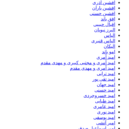
افشین آذری
افشین باران
افشین حسنی
افق باند
اقبال حبیبی
البرز نبویان
الیاس
الیاس قنبرى
الیکان
امو باند
امید آمری
امید آمری و مجتبی کبیری و مهدى مقدم
امید آمری و مهدی مقدم
امید ترابی
امید تقی پور
امید جهان
امید حسنی
امید خسروجردی
امید طبایی
امید عامری
امید نوری
امید یوسفی
امیر آتشی
امیر اسماعیل صدفی