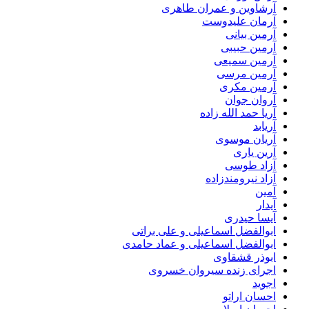
آرشاوین و عمران طاهری
آرمان علیدوست
آرمین بیانی
آرمین حبیبی
آرمین سمیعی
آرمین مرسی
آرمین مکری
آروان جوان
آریا حمد الله زاده
آریابد
آریان موسوی
آرین یاری
آزاد طوسی
آزاد نیرومندزاده
آمین
آیدار
آیسا حیدری
ابوالفضل اسماعیلی و علی براتی
ابوالفضل اسماعیلی و عماد حامدی
ابوذر قشقاوی
اجرای زنده سیروان خسروی
اجوید
احسان اراتو