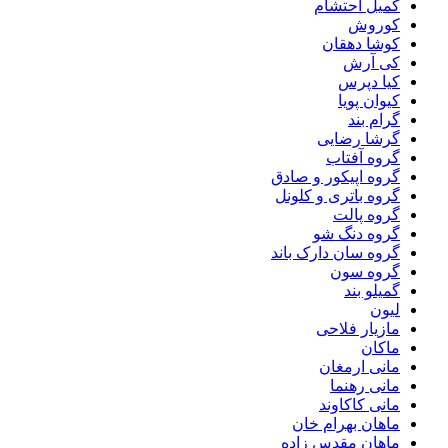
کمیل احتشام
کوروش
کوشا دهقان
کی آرش
کیا دپرس
کیوان پویا
گرام بند
گرشا رضایی
گروه آفتاب
گروه اپیکور و صادق
گروه باتری و کلونل
گروه پالت
گروه دنگ شو
گروه سان دارک باند
گروه سون
گمیلو بند
لیون
مازیار فلاحی
ماکان
مانی ارمغان
مانی رهنما
مانی کاکاوند
ماهان بهرام خان
ماهان مقدس زاده