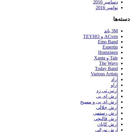
دسامبر 2016
نوامبر 2016
دسته‌ها
3M باند
ACven و TEYHO
Emo Band
Espertip
Homxigen
Tale و Xanta
The Ways
Today Band
Various Artists
آراد
آراو
آرتین تی زد
آرش ای پی
آرش ای پی و مسیح
آرش جلالی
آرش رستمی
آرش قالیچی
آرش کایان
آرش نورائی