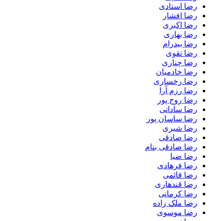
رضا استادی
رضا افشار
رضا اکبری
رضا بهاری
رضا بیدرام
رضا تقوی
رضا چناری
رضا خادمیان
رضا رخساری
رضا رزم آرا
رضا روح پور
رضا ساداتی
رضا ساسان پور
رضا شیری
رضا صادقی
رضا صادقی بنام
رضا ضیا
رضا فرهادی
رضا قائمی
رضا قندهاری
رضا کرمانی
رضا ملک زاده
رضا موسوی