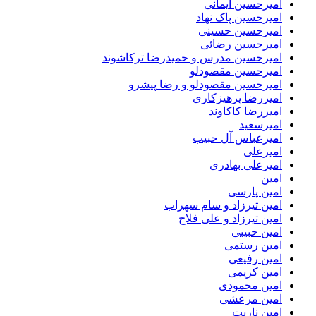
امیرحسین ایمانی
امیرحسین پاک نهاد
امیرحسین حسینی
امیرحسین رضائی
امیرحسین مدرس و حمیدرضا ترکاشوند
امیرحسین مقصودلو
امیرحسین مقصودلو و رضا پیشرو
امیررضا پرهیزکاری
امیررضا کاکاوند
امیرسعید
امیرعباس آل حبیب
امیرعلی
امیرعلی بهادری
امین
امین پارسی
امین تیرزاد و سام سهراب
امین تیرزاد و علی فلاح
امین حبیبی
امین رستمی
امین رفیعی
امین کریمی
امین محمودی
امین مرعشی
امین ناریت