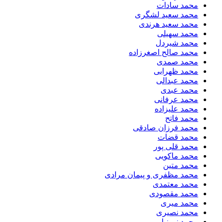
محمد سادات
محمد سعید لشگری
محمد سعید هرندی
محمد سهیلی
​محمد شیردل
محمد صالح اصغرزاده
محمد صمدی
محمد ظهرابی
محمد عبدالی
محمد عبدی
محمد عرفانی
محمد علیزاده
محمد فاتح
محمد فرزان صادقی
محمد قضات
محمد قلی پور
محمد ماکویی
محمد متین
محمد مظفری و پیمان مرادی
محمد معتمدی
محمد مقصودی
محمد میری
محمد نصیری
محمد نورنیا