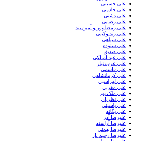
علی حسینی
علی خادمی
علی دشتی
علی رضایی
علی رمضانپور و آمین بند
علی زند وکیلی
علی سپاهی
علی ستوده
علی صدیق
علی عبدالمالکی
علی عرب تبار
علی قاسمی
علی کرمانشاهی
علی لهراسبی
علی مغربی
علی ملک پور
علی نظریان
علی یاسینی
علی یگانه
علیرضا آذر
علیرضا آراسته
علیرضا بهمنی
علیرضا رحیم ناز