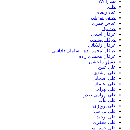
صدرا AV
عامر
عباد رضایی
عباس سهیلی
عباس قمری
عبد نیک
عرفان اسدی
عرفان بهشتی
عرفان زلیکانی
عرفان محمدزاده و سامان داداشی
عرفان محمدی زاده
عقیل سلحشور
علی آتبین
علی ارشدی
علی اصحابی
علی اعتماد
علی بهرامی
علی بهرامی صدر
علی بیات
علی پرویزی
علی پی جی
علی توحید
علی جعفری
علی حسن پور