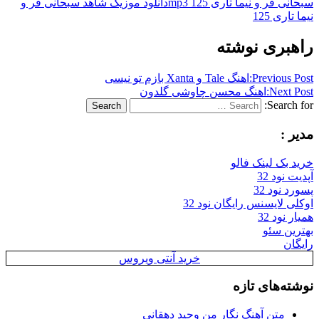
سبحانی فر و نیما تاری 125 mp3
دانلود موزیک شاهد سبحانی فر و
نیما تاری 125
راهبری نوشته
Previous Post:
اهنگ Tale و Xanta بازم تو نیسی
Next Post:
اهنگ محسن چاوشی گلدون
Search for:
Search
مدیر :
خرید بک لینک فالو
آپدیت نود 32
پسورد نود 32
اوکلی لایسنس رایگان نود 32
همیار نود 32
بهترین سئو
رایگان
خرید آنتی ویروس
نوشته‌های تازه
متن آهنگ نگار من وحید دهقانی