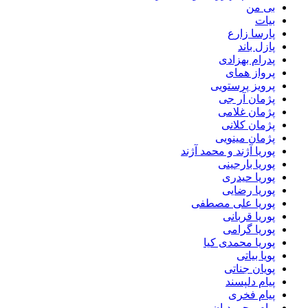
بی من
بیات
پارسا زارع
پازل باند
پدرام بهزادی
پرواز همای
پرویز پرستویی
پژمان آر جی
پژمان غلامی
پژمان کلانی
پژمان مینویی
پوریا آژند و محمد آژند
پوریا بارجینی
پوریا حیدری
پوریا رضایی
پوریا علی مصطفی
پوریا قربانی
پوریا گرامی
پوریا محمدی کیا
پویا بیاتی
پویان جناتی
پیام دلپسند
پیام فخری
پیام محمودیان