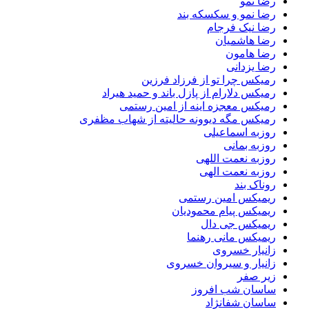
رضا نمو
رضا نمو و سکسکه بند
رضا نیک فرجام
رضا هاشمیان
رضا هامون
رضا یزدانی
رمیکس چرا تو از فرزاد فرزین
رمیکس دلارام از پازل باند و حمید هیراد
رمیکس معجزه اینه از امین رستمی
رمیکس مگه دیوونه حالیته از شهاب مظفری
روزبه اسماعیلی
روزبه بمانی
روزبه نعمت اللهی
روزبه نعمت الهی
روناک بند
ریمیکس امین رستمی
ریمیکس پیام محمودیان
ریمیکس جی دال
ریمیکس مانی رهنما
زانیار خسروی
زانیار و سیروان خسروی
زیر صفر
ساسان شب افروز
ساسان شفانژاد