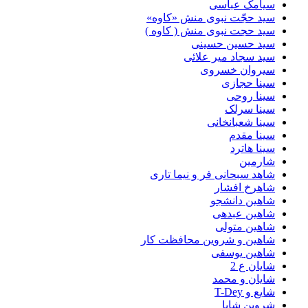
سیامک عباسی
سید حجّت نبوی منش «کاوه»
سید حجت نبوی منش ( کاوه )
سید حسین حسینى
سید سجاد میر علائی
سیروان خسروی
سینا حجازی
سینا روحی
سینا سرلک
سینا شعبانخانی
سینا مقدم
سینا هاترد
شارمین
شاهد سبحانی فر و نیما تاری
شاهرخ افشار
شاهین دانشجو
شاهین عبدهی
شاهین متولی
شاهین و شروین محافظت کار
شاهین یوسفی
شایان ع 2
شایان و محمد
شایع و T-Dey
شروین شایا