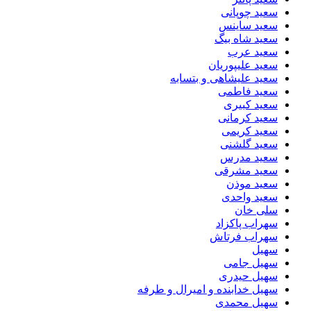
سعید چوپانی
سعید ساینس
سعید شاه بیگ
سعید عرب
سعید علیپوریان
سعید علیشاهی و بتسابه
سعید فاطمی
سعید کبیری
سعید کرمانی
سعید کریمی
سعید گلشنی
سعید مدرس
سعید مشرقی
سعید موذن
سعید واحدی
سلی خان
سهراب پاکزاد
سهراب فرتاش
سهیل
سهیل جامی
سهیل حیدری
سهیل خدابنده و امیرال و طرفه
سهیل محمدی