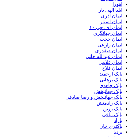
اهورا
ایلیا الهی یار
ایمان آذری
ایمان استار
ایمان اف جی ۱۰
ایمان جهانگری
ایمان حجت
ایمان زارعی
ایمان صفدری
ایمان عبدالله خانی
ایمان غلامی
ایمان فلاح
بابک ارجمند
بابک برهانی
بابک جاهدی
بابک جهانبخش
بابک جهانبخش و رضا صادقی
بابک رادمنش
بابک زرین
بابک مافی
باراد
باکتری خان
بردیا