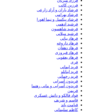
فرزاد میریان
فرزین کاتب
فرشاد باران و آراد زارعی
فرشاد بهرامی
فرشاد پیکسل و نیما اهورا
فرشید ادهمی
فرشید شاهسون
فرشید میلانی
فرهاد بیانی
فرهاد داروغه
فرهاد دهقان
فرهاد فیروزی
فرهاد یعقوبی
فری
فرید ایمانی
فرید اینانلو
فرید رحمانی
فریدون آسرایی
فریدون آسرایی و مانی رهنما
فریمن
فواد فالکو و دانش عسکری
قاسم و شریف
قیامت باند
کاظم سلیمانی