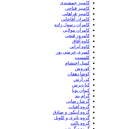
کامبیز جمشیدی
کامبیز فتاحی
کامبیز فراهانی
کامران آقاخانی
کامران رسول زاده
کامران مولایی
کامروز فتحی
کاوه آفاق
کاوه ایرانی
کسری حرمتی پور
کلمست
کمیل احتشام
کوروش
کوشا دهقان
کی آرش
کیا دپرس
کیوان پویا
گرام بند
گرشا رضایی
گروه آفتاب
گروه اپیکور و صادق
گروه باتری و کلونل
گروه پالت
گروه دنگ شو