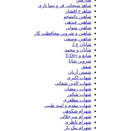
شاهد سبحانی فر و نیما تاری
شاهرخ افشار
شاهین دانشجو
شاهین عبدهی
شاهین متولی
شاهین و شروین محافظت کار
شاهین یوسفی
شایان ع 2
شایان و محمد
شایع و T-Dey
شروین شایا
شفق
شمس آریان
شهاب اکبری
شهاب الدین شفائی
شهاب رمضان
شهاب شکور
شهاب مظفری
شهاب مقدم و امید طیبی
شهرام شکوهی
شهرام میرجلالی
شهرام ناظری
شهرام نیک یار