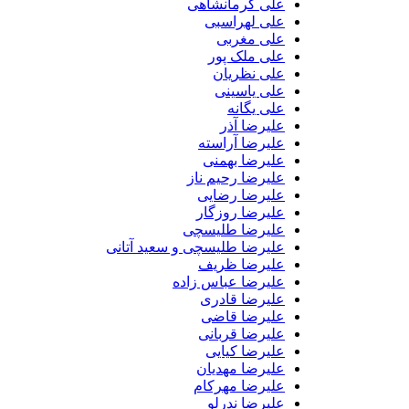
علی کرمانشاهی
علی لهراسبی
علی مغربی
علی ملک پور
علی نظریان
علی یاسینی
علی یگانه
علیرضا آذر
علیرضا آراسته
علیرضا بهمنی
علیرضا رحیم ناز
علیرضا رضایی
علیرضا روزگار
علیرضا طلیسچی
علیرضا طلیسچی و سعید آتانی
علیرضا ظریف
علیرضا عباس زاده
علیرضا قادری
علیرضا قاضی
علیرضا قربانی
علیرضا کیایی
علیرضا مهدیان
علیرضا مهرکام
علیرضا ندرلو