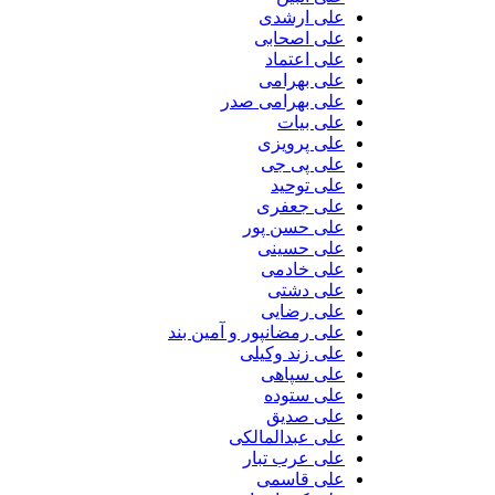
علی ارشدی
علی اصحابی
علی اعتماد
علی بهرامی
علی بهرامی صدر
علی بیات
علی پرویزی
علی پی جی
علی توحید
علی جعفری
علی حسن پور
علی حسینی
علی خادمی
علی دشتی
علی رضایی
علی رمضانپور و آمین بند
علی زند وکیلی
علی سپاهی
علی ستوده
علی صدیق
علی عبدالمالکی
علی عرب تبار
علی قاسمی