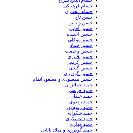
حسام الدین سراج
حسام فرهناکی
حسام مختاری
حسن تاج
حسن دنیابین
حسین آقایی
حسین احسانی
حسین توکلی
حسین حماد
حسین رخصت
حسین قنبری
حسین کریمی
حسین گنجی
حسین گودرزی
حسین مقصودی و مسعود اتمام
حمید جمالزایی
حمید حریفی
حمید خندان
حمید رضوی
حمید رفیع پور
حمید شکرانه
حمید عسکری
حمید قهاری
حمید گودرزی و میلاد بابایی