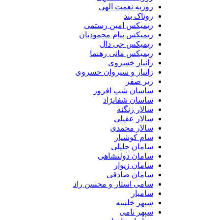
روزبه نعمت الهی
روناک بند
ریمیکس امین رستمی
ریمیکس پیام محمودیان
ریمیکس جی دال
ریمیکس مانی رهنما
زانیار خسروی
زانیار و سیروان خسروی
زیر صفر
ساسان شب افروز
ساسان شفانژاد
سالار زنگنه
سالار عقیلی
سالار محمدی
سام کوشیار
سامان جلیلی
سامان دولتشاهی
سامان زیوار
سامان صادقی
سامی استار و محسن راد
سامیار
سپهر خلسه
سپهر نامی