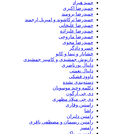
حمید هیراد
حمیدرضا اکبری
حمیدرضا برومند
حمیدرضا ترکاشوند و امیریل ارجمند
حمیدرضا علیخانی
حمیدرضا علیزاده
حمیدرضا مازوچی
حمیدرضا محوی
خسرو دادگر
خشایار و نیما و کانو
داریوش جمشیدی و کامبیز جمشیدی
دانیال پورناصری
دانیال نعمتی
داوود فشکی
دسته‌بندی نشده
دکلمه وحید موسویان
دی جی آرگون
دی جی میلاد مظهری
راستین وقاری
راشا
رامتین دلیران
رامتین ریسمان و مصطفی باقری
رامسز
رامین بی باک