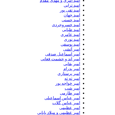
امید آمری و مهدی مقدم
امید ترابی
امید تقی پور
امید جهان
امید حسنی
امید خسروجردی
امید طبایی
امید عامری
امید نوری
امید یوسفی
امیر آتشی
امیر اسماعیل صدفی
امیر اند و حشمت فغانی
امیر بقایی
امیر پدرام
امیر پرستاری
امیر ته ته
امیر خواجه پور
امیر شب
امیر طارمی
امیر عباس اسماعیلی
امیر عباس گلاب
امیر عظیمی
امیر عظیمی و میلاد بابایی