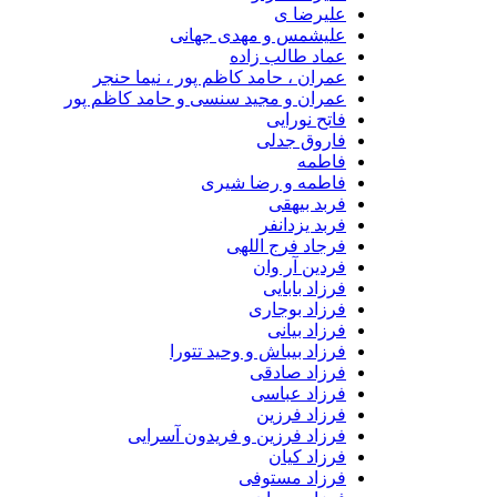
علیرضا ی
علیشمس و مهدی جهانی
عماد طالب زاده
عمران ، حامد کاظم پور ، نیما حنجر
عمران و مجید سنسی و حامد کاظم پور
فاتح نورایی
فاروق جدلی
فاطمه
فاطمه و رضا شیری
فربد بیهقی
فربد یزدانفر
فرجاد فرج اللهی
فردین آر وان
فرزاد بابایی
فرزاد بوجاری
فرزاد بیانی
فرزاد بیباش و وحید تتورا
فرزاد صادقی
فرزاد عباسی
فرزاد فرزین
فرزاد فرزین و فریدون آسرایی
فرزاد کیان
فرزاد مستوفی