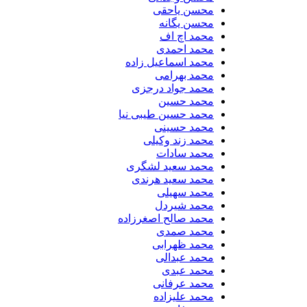
محسن یاحقی
محسن یگانه
محمد اچ اف
محمد احمدی
محمد اسماعیل زاده
محمد بهرامی
محمد جواد درجزی
محمد حسین
محمد حسین طیبی نیا
محمد حسینی
محمد زند وکیلی
محمد سادات
محمد سعید لشگری
محمد سعید هرندی
محمد سهیلی
​محمد شیردل
محمد صالح اصغرزاده
محمد صمدی
محمد ظهرابی
محمد عبدالی
محمد عبدی
محمد عرفانی
محمد علیزاده