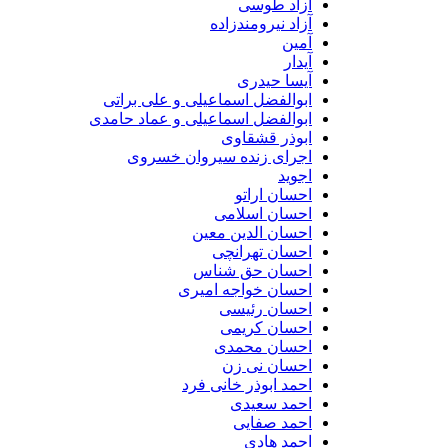
آزاد طوسی
آزاد نیرومندزاده
آمین
آیدار
آیسا حیدری
ابوالفضل اسماعیلی و علی براتی
ابوالفضل اسماعیلی و عماد حامدی
ابوذر قشقاوی
اجرای زنده سیروان خسروی
اجوید
احسان اراتو
احسان اسلامی
احسان الدین معین
احسان تهرانچی
احسان حق شناس
احسان خواجه امیری
احسان رئیسی
احسان کریمی
احسان محمدی
احسان نی زن
احمد ابوذر خانی فرد
احمد سعیدی
احمد صفایی
احمد هادی