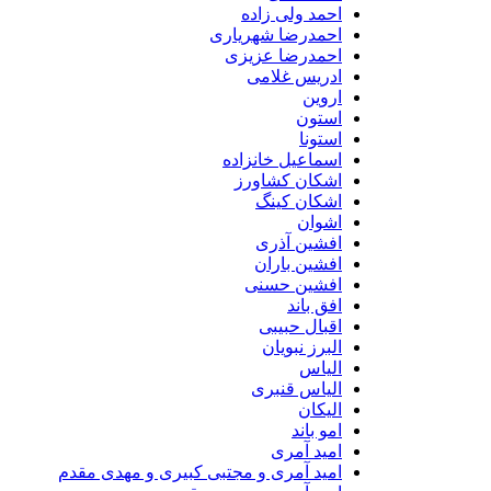
احمد ولی زاده
احمدرضا شهریاری
احمدرضا عزیزی
ادریس غلامی
اروین
استون
استونا
اسماعیل خانزاده
اشکان کشاورز
اشکان کینگ
اشوان
افشین آذری
افشین باران
افشین حسنی
افق باند
اقبال حبیبی
البرز نبویان
الیاس
الیاس قنبرى
الیکان
امو باند
امید آمری
امید آمری و مجتبی کبیری و مهدى مقدم