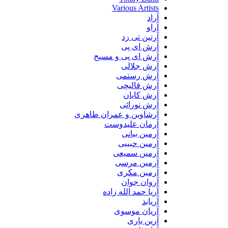
Various Artists
آراد
آراو
آرتین تی زد
آرش ای پی
آرش ای پی و مسیح
آرش جلالی
آرش رستمی
آرش قالیچی
آرش کایان
آرش نورائی
آرشاوین و عمران طاهری
آرمان علیدوست
آرمین بیانی
آرمین حبیبی
آرمین سمیعی
آرمین مرسی
آرمین مکری
آروان جوان
آریا حمد الله زاده
آریابد
آریان موسوی
آرین یاری