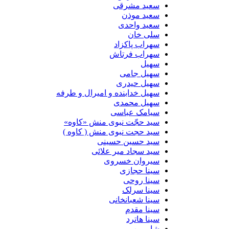
سعید مشرقی
سعید موذن
سعید واحدی
سلی خان
سهراب پاکزاد
سهراب فرتاش
سهیل
سهیل جامی
سهیل حیدری
سهیل خدابنده و امیرال و طرفه
سهیل محمدی
سیامک عباسی
سید حجّت نبوی منش «کاوه»
سید حجت نبوی منش ( کاوه )
سید حسین حسینى
سید سجاد میر علائی
سیروان خسروی
سینا حجازی
سینا روحی
سینا سرلک
سینا شعبانخانی
سینا مقدم
سینا هاترد
شارمین