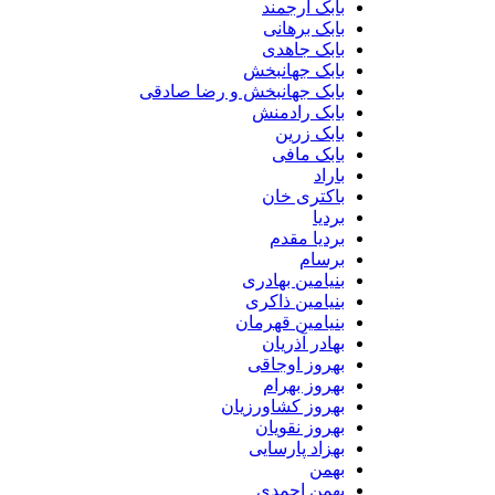
بابک ارجمند
بابک برهانی
بابک جاهدی
بابک جهانبخش
بابک جهانبخش و رضا صادقی
بابک رادمنش
بابک زرین
بابک مافی
باراد
باکتری خان
بردیا
بردیا مقدم
برسام
بنیامین بهادری
بنیامین ذاکری
بنیامین قهرمان
بهادر آذریان
بهروز اوجاقی
بهروز بهرام
بهروز کشاورزیان
بهروز نقویان
بهزاد پارسایی
بهمن
بهمن احمدی