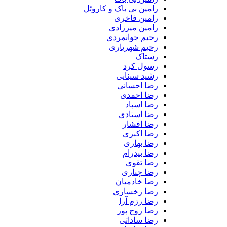
رامین بی باک و کاروئل
رامین فاخری
رامین میرزادی
رحیم جوانمردی
رحیم شهریاری
رستاک
رسول کرد
رشید سینایی
رضا احسانی
رضا احمدی
رضا اسپاد
رضا استادی
رضا افشار
رضا اکبری
رضا بهاری
رضا بیدرام
رضا تقوی
رضا چناری
رضا خادمیان
رضا رخساری
رضا رزم آرا
رضا روح پور
رضا ساداتی