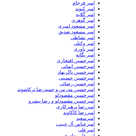
امیر فرجام
امیر کیوند
امیر گلایه
امیر گوهری
امیر مسعود امیری
امیر مسعود صدیق
امیر نشاطی
امیر وکیلی
امیر یاوری
امیر یگانه
امیرحسین افتخاری
امیرحسین ایمانی
امیرحسین پاک نهاد
امیرحسین حسینی
امیرحسین رضائی
امیرحسین مدرس و حمیدرضا ترکاشوند
امیرحسین مقصودلو
امیرحسین مقصودلو و رضا پیشرو
امیررضا پرهیزکاری
امیررضا کاکاوند
امیرسعید
امیرعباس آل حبیب
امیرعلی
امیرعلی بهادری