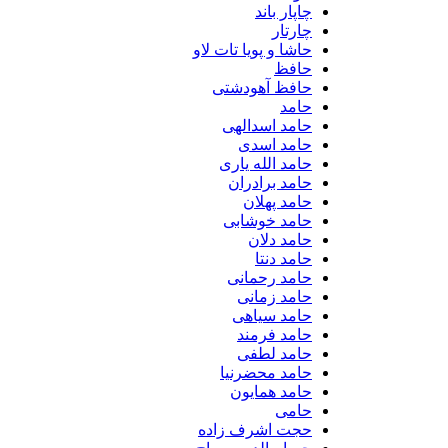
چاپار باند
چارتار
حاشا و پویا تات لاو
حافظ
حافظ آهودشتی
حامد
حامد اسدالهی
حامد اسدی
حامد الله یاری
حامد برادران
حامد پهلان
حامد خوشابی
حامد دلان
حامد دنتا
حامد رحمانی
حامد زمانی
حامد سیاهی
حامد فرمند
حامد لطفی
حامد محضرنیا
حامد همایون
حامی
حجت اشرف زاده