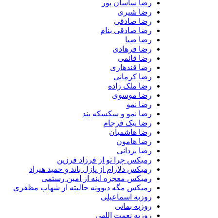
رضا ساسان پور
رضا شیری
رضا صادقی
رضا صادقی بنام
رضا ضیا
رضا فرهادی
رضا قائمی
رضا قندهاری
رضا کرمانی
رضا ملک زاده
رضا موسوی
رضا نمو
رضا نمو و سکسکه بند
رضا نیک فرجام
رضا هاشمیان
رضا هامون
رضا یزدانی
رمیکس چرا تو از فرزاد فرزین
رمیکس دلارام از پازل باند و حمید هیراد
رمیکس معجزه اینه از امین رستمی
رمیکس مگه دیوونه حالیته از شهاب مظفری
روزبه اسماعیلی
روزبه بمانی
روزبه نعمت اللهی