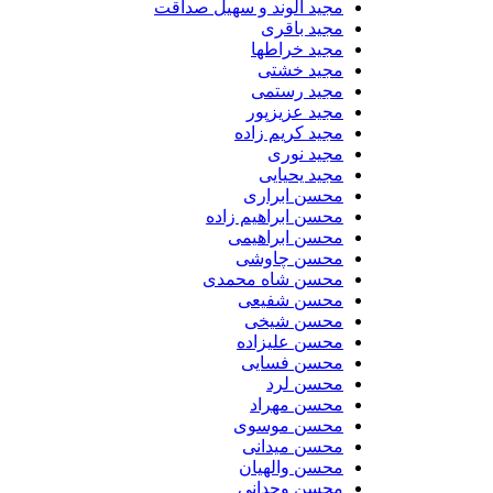
مجید الوند و سهیل صداقت
مجید باقری
مجید خراطها
مجید خشتی
مجید رستمی
مجید عزیزپور
مجید کریم زاده
مجید نوری
مجید یحیایی
محسن ابراری
محسن ابراهیم زاده
محسن ابراهیمی
محسن چاوشی
محسن شاه محمدی
محسن شفیعی
محسن شیخی
محسن علیزاده
محسن فسایی
محسن لرد
محسن مهراد
محسن موسوی
محسن میدانی
محسن والهیان
محسن وجدانی