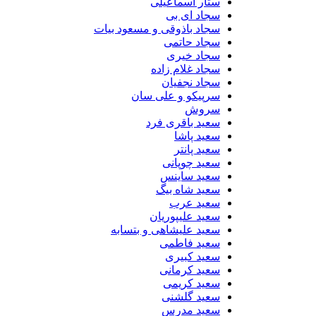
ستار اسماعیلی
سجاد ای بی
سجاد باذوقی و مسعود بیات
سجاد حاتمی
سجاد خیری
سجاد غلام زاده
سجاد نجفیان
سرپیکو و علی سان
سروش
سعید باقری فرد
سعید پاشا
سعید پانتر
سعید چوپانی
سعید ساینس
سعید شاه بیگ
سعید عرب
سعید علیپوریان
سعید علیشاهی و بتسابه
سعید فاطمی
سعید کبیری
سعید کرمانی
سعید کریمی
سعید گلشنی
سعید مدرس