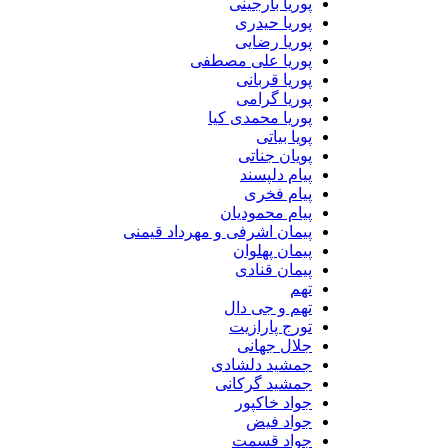
پوریا بارجینی
پوریا حیدری
پوریا رضایی
پوریا علی مصطفی
پوریا قربانی
پوریا گرامی
پوریا محمدی کیا
پویا بیاتی
پویان جناتی
پیام دلپسند
پیام فخری
پیام محمودیان
پیمان اشرفی و مهرداد قیمنی
پیمان پهلوان
پیمان قنادی
تهم
تهم و جی دال
تورج پارازیت
جلال جهانی
جمشید دلشادی
جمشید گرکانی
جواد خاکپور
جواد فیض
جواد قسمت