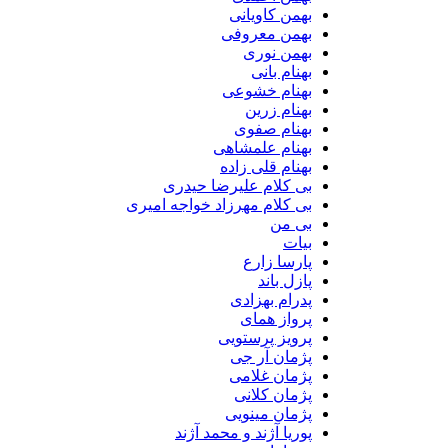
بهمن کاویانی
بهمن معروفی
بهمن نوری
بهنام بانی
بهنام خشوعی
بهنام زرین
بهنام صفوی
بهنام علمشاهی
بهنام قلی زاده
بی کلام علیرضا حیدری
بی کلام مهرزاد خواجه امیری
بی من
بیات
پارسا زارع
پازل باند
پدرام بهزادی
پرواز همای
پرویز پرستویی
پژمان آر جی
پژمان غلامی
پژمان کلانی
پژمان مینویی
پوریا آژند و محمد آژند