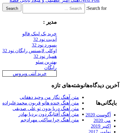
Next Post:
اهنگ امیر عظیمی و میلاد بابایی قصه
Search for:
Search
مدیر :
خرید بک لینک فالو
آپدیت نود 32
پسورد نود 32
اوکلی لایسنس رایگان نود 32
همیار نود 32
بهترین سئو
رایگان
خرید آنتی ویروس
آخرین دیدگاه‌ها
نوشته‌های تازه
متن آهنگ نگار من وحید دهقانی
بایگانی‌ها
متن آهنگ خنده هاتو قربون محمدعلیزاده
متن آهنگ دریا بدون تو علی صدیقی
متن آهنگ آفتابگردون بردیا بهادر
آگوست 2020
متن آهنگ چرا ساکتی مهرادجم
می 2020
اکتبر 2019
نوامبر 2017