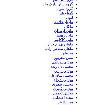
گروه سان دارک باند
گروه سون
گمیلو بند
لیون
مازیار فلاحی
ماکان
مانی ارمغان
مانی رهنما
مانی کاکاوند
ماهان بهرام خان
ماهان مقدس زاده
مت-این
متین معزپور
مجتبی اورنگی
مجتبی دل زنده
مجتبی زینلی
مجتبی شاه علی
مجتبی شجاع
مجتبی صفری
مجتبی کبیری
مجتبی نجیمی
مجید اخشابی
مجید الوند‎