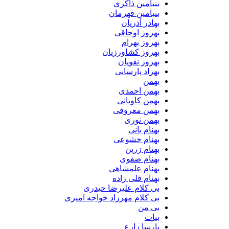
بنیامین ذاکری
بنیامین قهرمان
بهادر آذریان
بهروز اوجاقی
بهروز بهرام
بهروز کشاورزیان
بهروز نقویان
بهزاد پارسایی
بهمن
بهمن احمدی
بهمن کاویانی
بهمن معروفی
بهمن نوری
بهنام بانی
بهنام خشوعی
بهنام زرین
بهنام صفوی
بهنام علمشاهی
بهنام قلی زاده
بی کلام علیرضا حیدری
بی کلام مهرزاد خواجه امیری
بی من
بیات
پارسا زارع