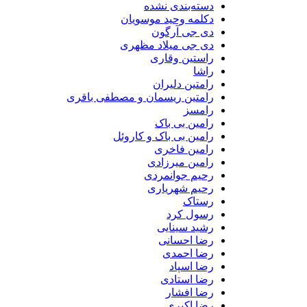
دسته‌بندی نشده
دکلمه وحید موسویان
دی جی آرگون
دی جی میلاد مظهری
راستین وقاری
راشا
رامتین دلیران
رامتین ریسمان و مصطفی باقری
رامسز
رامین بی باک
رامین بی باک و کاروئل
رامین فاخری
رامین میرزادی
رحیم جوانمردی
رحیم شهریاری
رستاک
رسول کرد
رشید سینایی
رضا احسانی
رضا احمدی
رضا اسپاد
رضا استادی
رضا افشار
رضا اکبری