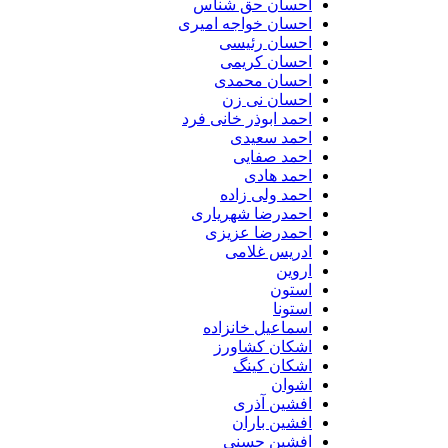
احسان حق شناس
احسان خواجه امیری
احسان رئیسی
احسان کریمی
احسان محمدی
احسان نی زن
احمد ابوذر خانی فرد
احمد سعیدی
احمد صفایی
احمد هادی
احمد ولی زاده
احمدرضا شهریاری
احمدرضا عزیزی
ادریس غلامی
اروین
استون
استونا
اسماعیل خانزاده
اشکان کشاورز
اشکان کینگ
اشوان
افشین آذری
افشین باران
افشین حسنی