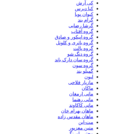
کی آرش
کیا دپرس
کیوان پویا
گرام بند
گرشا رضایی
گروه آفتاب
گروه اپیکور و صادق
گروه باتری و کلونل
گروه پالت
گروه دنگ شو
گروه سان دارک باند
گروه سون
گمیلو بند
لیون
مازیار فلاحی
ماکان
مانی ارمغان
مانی رهنما
مانی کاکاوند
ماهان بهرام خان
ماهان مقدس زاده
مت-این
متین معزپور
مجتبی اورنگی