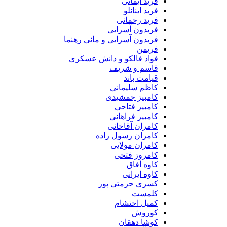
فرید ایمانی
فرید اینانلو
فرید رحمانی
فریدون آسرایی
فریدون آسرایی و مانی رهنما
فریمن
فواد فالکو و دانش عسکری
قاسم و شریف
قیامت باند
کاظم سلیمانی
کامبیز جمشیدی
کامبیز فتاحی
کامبیز فراهانی
کامران آقاخانی
کامران رسول زاده
کامران مولایی
کامروز فتحی
کاوه آفاق
کاوه ایرانی
کسری حرمتی پور
کلمست
کمیل احتشام
کوروش
کوشا دهقان