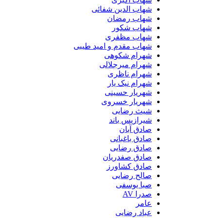
شهاب الدین شفائی
شهاب رمضان
شهاب شکور
شهاب مظفری
شهاب مقدم و امید طیبی
شهرام شکوهی
شهرام میرجلالی
شهرام ناظری
شهرام نیک یار
شهریار حسینی
شهریار خسروی
شیث رضایی
شیرازیس باند
صادق آبان
صادق باغبانی
صادق رضایی
صادق صفدریان
صادق کشاورز
صالح رضایی
صبا یوسفی
صدرا AV
عامر
عباد رضایی