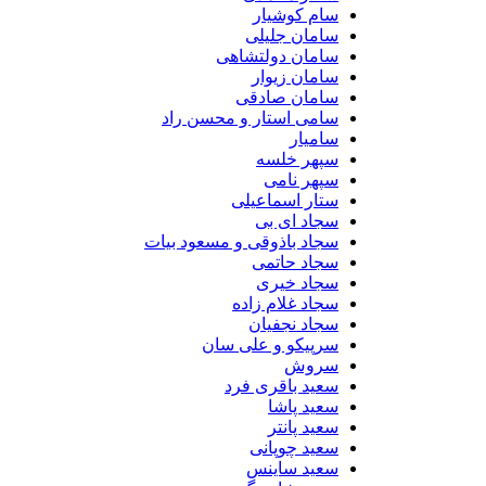
سام کوشیار
سامان جلیلی
سامان دولتشاهی
سامان زیوار
سامان صادقی
سامی استار و محسن راد
سامیار
سپهر خلسه
سپهر نامی
ستار اسماعیلی
سجاد ای بی
سجاد باذوقی و مسعود بیات
سجاد حاتمی
سجاد خیری
سجاد غلام زاده
سجاد نجفیان
سرپیکو و علی سان
سروش
سعید باقری فرد
سعید پاشا
سعید پانتر
سعید چوپانی
سعید ساینس