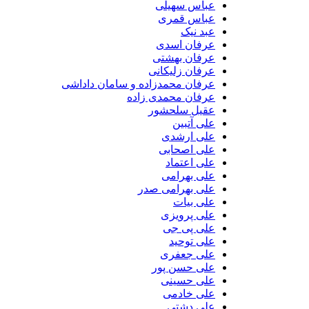
عباس سهیلی
عباس قمری
عبد نیک
عرفان اسدی
عرفان بهشتی
عرفان زلیکانی
عرفان محمدزاده و سامان داداشی
عرفان محمدی زاده
عقیل سلحشور
علی آتبین
علی ارشدی
علی اصحابی
علی اعتماد
علی بهرامی
علی بهرامی صدر
علی بیات
علی پرویزی
علی پی جی
علی توحید
علی جعفری
علی حسن پور
علی حسینی
علی خادمی
علی دشتی