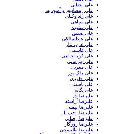
علی رضایی
علی رمضانپور و آمین بند
علی زند وکیلی
علی سپاهی
علی ستوده
علی صدیق
علی عبدالمالکی
علی عرب تبار
علی قاسمی
علی کرمانشاهی
علی لهراسبی
علی مغربی
علی ملک پور
علی نظریان
علی یاسینی
علی یگانه
علیرضا آذر
علیرضا آراسته
علیرضا بهمنی
علیرضا رحیم ناز
علیرضا رضایی
علیرضا روزگار
علیرضا طلیسچی