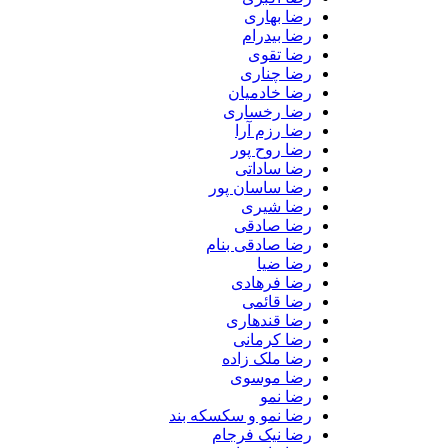
رضا بهاری
رضا بیدرام
رضا تقوی
رضا چناری
رضا خادمیان
رضا رخساری
رضا رزم آرا
رضا روح پور
رضا ساداتی
رضا ساسان پور
رضا شیری
رضا صادقی
رضا صادقی بنام
رضا ضیا
رضا فرهادی
رضا قائمی
رضا قندهاری
رضا کرمانی
رضا ملک زاده
رضا موسوی
رضا نمو
رضا نمو و سکسکه بند
رضا نیک فرجام