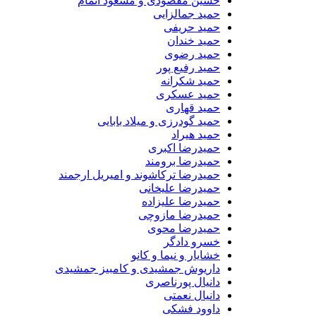
حسین مقصودی و مسعود اتمام
حمید جمالزایی
حمید حریفی
حمید خندان
حمید رضوی
حمید رفیع پور
حمید شکرانه
حمید عسکری
حمید قهاری
حمید گودرزی و میلاد بابایی
حمید هیراد
حمیدرضا اکبری
حمیدرضا برومند
حمیدرضا ترکاشوند و امیریل ارجمند
حمیدرضا علیخانی
حمیدرضا علیزاده
حمیدرضا مازوچی
حمیدرضا محوی
خسرو دادگر
خشایار و نیما و کانو
داریوش جمشیدی و کامبیز جمشیدی
دانیال پورناصری
دانیال نعمتی
داوود فشکی