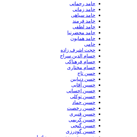
حامد رحمانی
حامد زمانی
حامد سیاهی
حامد فرمند
حامد لطفی
حامد محضرنیا
حامد همایون
حامی
حجت اشرف زاده
حسام الدین سراج
حسام فرهناکی
حسام مختاری
حسن تاج
حسن دنیابین
حسین آقایی
حسین احسانی
حسین توکلی
حسین حماد
حسین رخصت
حسین قنبری
حسین کریمی
حسین گنجی
حسین گودرزی