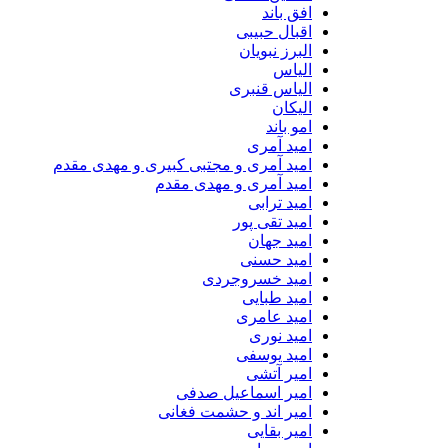
افق باند
اقبال حبیبی
البرز نبویان
الیاس
الیاس قنبرى
الیکان
امو باند
امید آمری
امید آمری و مجتبی کبیری و مهدى مقدم
امید آمری و مهدی مقدم
امید ترابی
امید تقی پور
امید جهان
امید حسنی
امید خسروجردی
امید طبایی
امید عامری
امید نوری
امید یوسفی
امیر آتشی
امیر اسماعیل صدفی
امیر اند و حشمت فغانی
امیر بقایی