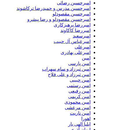
امیرحسین رضائی
امیرحسین مدرس و حمیدرضا ترکاشوند
امیرحسین مقصودلو
امیرحسین مقصودلو و رضا پیشرو
امیررضا پرهیزکاری
امیررضا کاکاوند
امیرسعید
امیرعباس آل حبیب
امیرعلی
امیرعلی بهادری
امین
امین پارسی
امین تیرزاد و سام سهراب
امین تیرزاد و علی فلاح
امین حبیبی
امین رستمی
امین رفیعی
امین کریمی
امین محمودی
امین مرعشی
امین ناریت
اهورا
ایلیا الهی یار
ایمان آذری