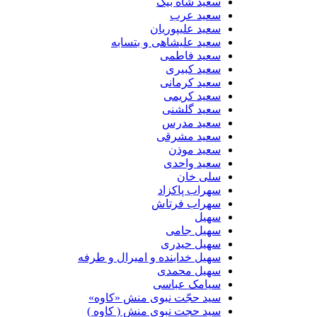
سعید شاه بیگ
سعید عرب
سعید علیپوریان
سعید علیشاهی و بتسابه
سعید فاطمی
سعید کبیری
سعید کرمانی
سعید کریمی
سعید گلشنی
سعید مدرس
سعید مشرقی
سعید موذن
سعید واحدی
سلی خان
سهراب پاکزاد
سهراب فرتاش
سهیل
سهیل جامی
سهیل حیدری
سهیل خدابنده و امیرال و طرفه
سهیل محمدی
سیامک عباسی
سید حجّت نبوی منش «کاوه»
سید حجت نبوی منش ( کاوه )