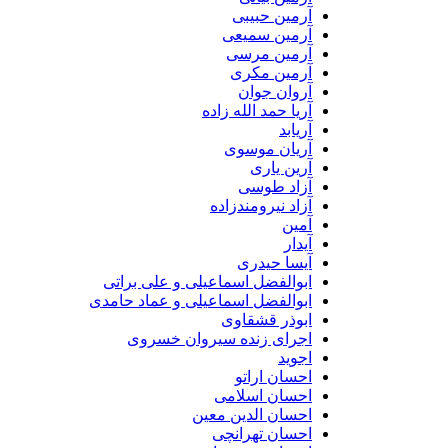
آرمین حبیبی
آرمین سمیعی
آرمین مرسی
آرمین مکری
آروان جوان
آریا حمد الله زاده
آریابد
آریان موسوی
آرین یاری
آزاد طوسی
آزاد نیرومندزاده
آمین
آیدار
آیسا حیدری
ابوالفضل اسماعیلی و علی براتی
ابوالفضل اسماعیلی و عماد حامدی
ابوذر قشقاوی
اجرای زنده سیروان خسروی
اجوید
احسان اراتو
احسان اسلامی
احسان الدین معین
احسان تهرانچی