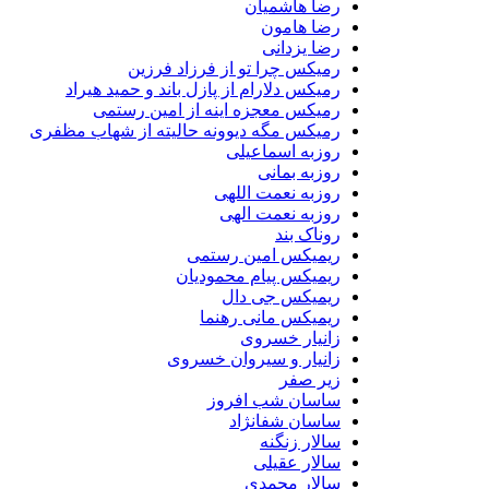
رضا هاشمیان
رضا هامون
رضا یزدانی
رمیکس چرا تو از فرزاد فرزین
رمیکس دلارام از پازل باند و حمید هیراد
رمیکس معجزه اینه از امین رستمی
رمیکس مگه دیوونه حالیته از شهاب مظفری
روزبه اسماعیلی
روزبه بمانی
روزبه نعمت اللهی
روزبه نعمت الهی
روناک بند
ریمیکس امین رستمی
ریمیکس پیام محمودیان
ریمیکس جی دال
ریمیکس مانی رهنما
زانیار خسروی
زانیار و سیروان خسروی
زیر صفر
ساسان شب افروز
ساسان شفانژاد
سالار زنگنه
سالار عقیلی
سالار محمدی