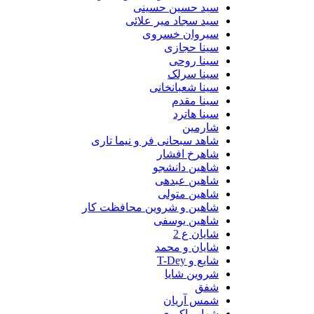
سید حسین حسینى
سید سجاد میر علائی
سیروان خسروی
سینا حجازی
سینا روحی
سینا سرلک
سینا شعبانخانی
سینا مقدم
سینا هاترد
شارمین
شاهد سبحانی فر و نیما تاری
شاهرخ افشار
شاهین دانشجو
شاهین عبدهی
شاهین متولی
شاهین و شروین محافظت کار
شاهین یوسفی
شایان ع 2
شایان و محمد
شایع و T-Dey
شروین شایا
شفق
شمس آریان
شهاب اکبری