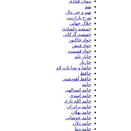
پیمان قنادی
تهم
تهم و جی دال
تورج پارازیت
جلال جهانی
جمشید دلشادی
جمشید گرکانی
جواد خاکپور
جواد فیض
جواد قسمت
چاپار باند
چارتار
حاشا و پویا تات لاو
حافظ
حافظ آهودشتی
حامد
حامد اسدالهی
حامد اسدی
حامد الله یاری
حامد برادران
حامد پهلان
حامد خوشابی
حامد دلان
حامد دنتا