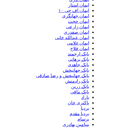
ایمان استار
ایمان اف جی ۱۰
ایمان جهانگری
ایمان حجت
ایمان زارعی
ایمان صفدری
ایمان عبدالله خانی
ایمان غلامی
ایمان فلاح
بابک ارجمند
بابک برهانی
بابک جاهدی
بابک جهانبخش
بابک جهانبخش و رضا صادقی
بابک رادمنش
بابک زرین
بابک مافی
باراد
باکتری خان
بردیا
بردیا مقدم
برسام
بنیامین بهادری