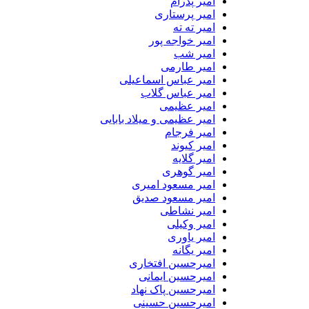
امیر پدرام
امیر پرستاری
امیر ته ته
امیر خواجه پور
امیر شب
امیر طارمی
امیر عباس اسماعیلی
امیر عباس گلاب
امیر عظیمی
امیر عظیمی و میلاد بابایی
امیر فرجام
امیر کیوند
امیر گلایه
امیر گوهری
امیر مسعود امیری
امیر مسعود صدیق
امیر نشاطی
امیر وکیلی
امیر یاوری
امیر یگانه
امیرحسین افتخاری
امیرحسین ایمانی
امیرحسین پاک نهاد
امیرحسین حسینی