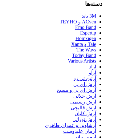
دسته‌ها
3M باند
ACven و TEYHO
Emo Band
Espertip
Homxigen
Tale و Xanta
The Ways
Today Band
Various Artists
آراد
آراو
آرتین تی زد
آرش ای پی
آرش ای پی و مسیح
آرش جلالی
آرش رستمی
آرش قالیچی
آرش کایان
آرش نورائی
آرشاوین و عمران طاهری
آرمان علیدوست
آرمین بیانی