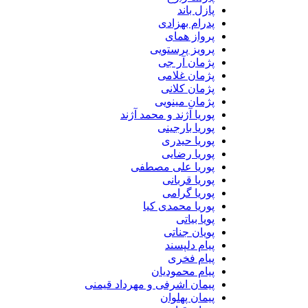
پازل باند
پدرام بهزادی
پرواز همای
پرویز پرستویی
پژمان آر جی
پژمان غلامی
پژمان کلانی
پژمان مینویی
پوریا آژند و محمد آژند
پوریا بارجینی
پوریا حیدری
پوریا رضایی
پوریا علی مصطفی
پوریا قربانی
پوریا گرامی
پوریا محمدی کیا
پویا بیاتی
پویان جناتی
پیام دلپسند
پیام فخری
پیام محمودیان
پیمان اشرفی و مهرداد قیمنی
پیمان پهلوان