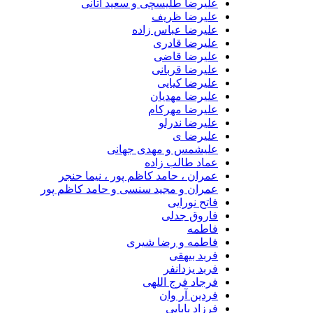
علیرضا طلیسچی و سعید آتانی
علیرضا ظریف
علیرضا عباس زاده
علیرضا قادری
علیرضا قاضی
علیرضا قربانی
علیرضا کیایی
علیرضا مهدیان
علیرضا مهرکام
علیرضا ندرلو
علیرضا ی
علیشمس و مهدی جهانی
عماد طالب زاده
عمران ، حامد کاظم پور ، نیما حنجر
عمران و مجید سنسی و حامد کاظم پور
فاتح نورایی
فاروق جدلی
فاطمه
فاطمه و رضا شیری
فربد بیهقی
فربد یزدانفر
فرجاد فرج اللهی
فردین آر وان
فرزاد بابایی