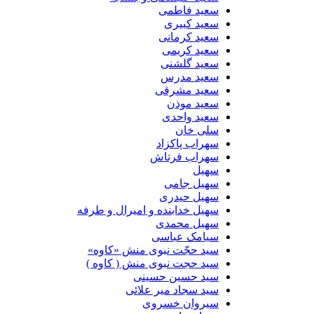
سعید فاطمی
سعید کبیری
سعید کرمانی
سعید کریمی
سعید گلشنی
سعید مدرس
سعید مشرقی
سعید موذن
سعید واحدی
سلی خان
سهراب پاکزاد
سهراب فرتاش
سهیل
سهیل جامی
سهیل حیدری
سهیل خدابنده و امیرال و طرفه
سهیل محمدی
سیامک عباسی
سید حجّت نبوی منش «کاوه»
سید حجت نبوی منش ( کاوه )
سید حسین حسینى
سید سجاد میر علائی
سیروان خسروی