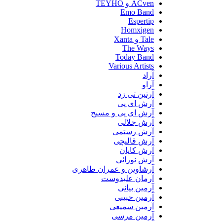
ACven و TEYHO
Emo Band
Espertip
Homxigen
Tale و Xanta
The Ways
Today Band
Various Artists
آراد
آراو
آرتین تی زد
آرش ای پی
آرش ای پی و مسیح
آرش جلالی
آرش رستمی
آرش قالیچی
آرش کایان
آرش نورائی
آرشاوین و عمران طاهری
آرمان علیدوست
آرمین بیانی
آرمین حبیبی
آرمین سمیعی
آرمین مرسی