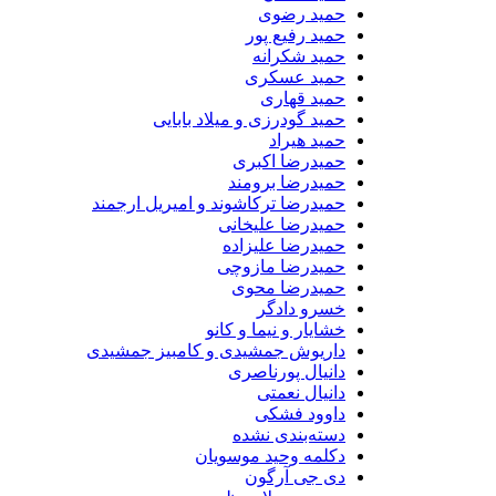
حمید رضوی
حمید رفیع پور
حمید شکرانه
حمید عسکری
حمید قهاری
حمید گودرزی و میلاد بابایی
حمید هیراد
حمیدرضا اکبری
حمیدرضا برومند
حمیدرضا ترکاشوند و امیریل ارجمند
حمیدرضا علیخانی
حمیدرضا علیزاده
حمیدرضا مازوچی
حمیدرضا محوی
خسرو دادگر
خشایار و نیما و کانو
داریوش جمشیدی و کامبیز جمشیدی
دانیال پورناصری
دانیال نعمتی
داوود فشکی
دسته‌بندی نشده
دکلمه وحید موسویان
دی جی آرگون