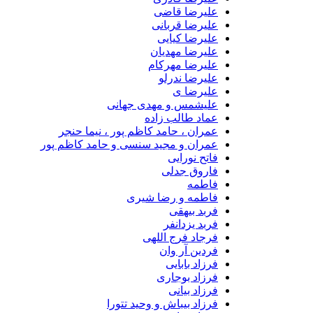
علیرضا قاضی
علیرضا قربانی
علیرضا کیایی
علیرضا مهدیان
علیرضا مهرکام
علیرضا ندرلو
علیرضا ی
علیشمس و مهدی جهانی
عماد طالب زاده
عمران ، حامد کاظم پور ، نیما حنجر
عمران و مجید سنسی و حامد کاظم پور
فاتح نورایی
فاروق جدلی
فاطمه
فاطمه و رضا شیری
فربد بیهقی
فربد یزدانفر
فرجاد فرج اللهی
فردین آر وان
فرزاد بابایی
فرزاد بوجاری
فرزاد بیانی
فرزاد بیباش و وحید تتورا