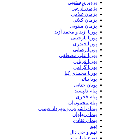
پرویز پرستویی
پژمان آر جی
پژمان غلامی
پژمان کلانی
پژمان مینویی
پوریا آژند و محمد آژند
پوریا بارجینی
پوریا حیدری
پوریا رضایی
پوریا علی مصطفی
پوریا قربانی
پوریا گرامی
پوریا محمدی کیا
پویا بیاتی
پویان جناتی
پیام دلپسند
پیام فخری
پیام محمودیان
پیمان اشرفی و مهرداد قیمنی
پیمان پهلوان
پیمان قنادی
تهم
تهم و جی دال
تورج پارازیت