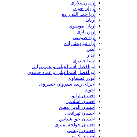
آرمین مکری
آروان جوان
آریا حمد الله زاده
آریابد
آریان موسوی
آرین یاری
آزاد طوسی
آزاد نیرومندزاده
آمین
آیدار
آیسا حیدری
ابوالفضل اسماعیلی و علی براتی
ابوالفضل اسماعیلی و عماد حامدی
ابوذر قشقاوی
اجرای زنده سیروان خسروی
اجوید
احسان اراتو
احسان اسلامی
احسان الدین معین
احسان تهرانچی
احسان حق شناس
احسان خواجه امیری
احسان رئیسی
احسان کریمی