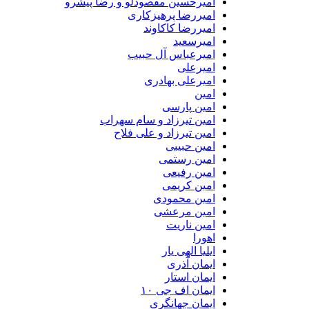
امیرحسین مقصودلو و رضا پیشرو
امیررضا پرهیزکاری
امیررضا کاکاوند
امیرسعید
امیرعباس آل حبیب
امیرعلی
امیرعلی بهادری
امین
امین پارسی
امین تیرزاد و سام سهراب
امین تیرزاد و علی فلاح
امین حبیبی
امین رستمی
امین رفیعی
امین کریمی
امین محمودی
امین مرعشی
امین ناریت
اهورا
ایلیا الهی یار
ایمان آذری
ایمان استار
ایمان اف جی ۱۰
ایمان جهانگری