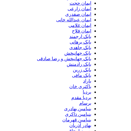
ایمان حجت
ایمان زارعی
ایمان صفدری
ایمان عبدالله خانی
ایمان غلامی
ایمان فلاح
بابک ارجمند
بابک برهانی
بابک جاهدی
بابک جهانبخش
بابک جهانبخش و رضا صادقی
بابک رادمنش
بابک زرین
بابک مافی
باراد
باکتری خان
بردیا
بردیا مقدم
برسام
بنیامین بهادری
بنیامین ذاکری
بنیامین قهرمان
بهادر آذریان
بهروز اوجاقی