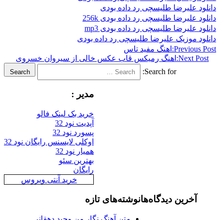
دانلود علیرضا طلیسچی رد داده بودی
دانلود علیرضا طلیسچی رد داده بودی 256k
دانلود علیرضا طلیسچی رد داده بودی mp3
دانلود موزیک علیرضا طلیسچی رد داده بودی
Previous Post:
اهنگ مفید تاس
Next Post:
اهنگ رمیکس قاب عکس خالی از سیروان خسروی
Search for:
Search
مدیر :
خرید بک لینک فالو
آپدیت نود 32
پسورد نود 32
اوکلی لایسنس رایگان نود 32
همیار نود 32
بهترین سئو
رایگان
خرید آنتی ویروس
آخرین دیدگاه‌ها
نوشته‌های تازه
متن آهنگ نگار من وحید دهقانی