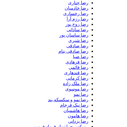
رضا چناری
رضا خادمیان
رضا رخساری
رضا رزم آرا
رضا روح پور
رضا ساداتی
رضا ساسان پور
رضا شیری
رضا صادقی
رضا صادقی بنام
رضا ضیا
رضا فرهادی
رضا قائمی
رضا قندهاری
رضا کرمانی
رضا ملک زاده
رضا موسوی
رضا نمو
رضا نمو و سکسکه بند
رضا نیک فرجام
رضا هاشمیان
رضا هامون
رضا یزدانی
رمیکس چرا تو از فرزاد فرزین