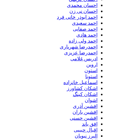
احسان محمدی
احسان نی زن
احمد ابوذر خانی فرد
احمد سعیدی
احمد صفایی
احمد هادی
احمد ولی زاده
احمدرضا شهریاری
احمدرضا عزیزی
ادریس غلامی
اروین
استون
استونا
اسماعیل خانزاده
اشکان کشاورز
اشکان کینگ
اشوان
افشین آذری
افشین باران
افشین حسنی
افق باند
اقبال حبیبی
البرز نبویان