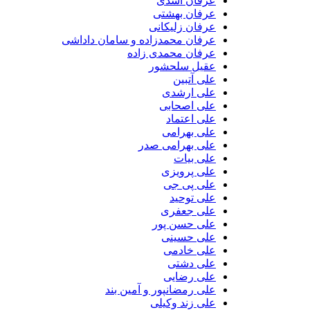
عرفان اسدی
عرفان بهشتی
عرفان زلیکانی
عرفان محمدزاده و سامان داداشی
عرفان محمدی زاده
عقیل سلحشور
علی آتبین
علی ارشدی
علی اصحابی
علی اعتماد
علی بهرامی
علی بهرامی صدر
علی بیات
علی پرویزی
علی پی جی
علی توحید
علی جعفری
علی حسن پور
علی حسینی
علی خادمی
علی دشتی
علی رضایی
علی رمضانپور و آمین بند
علی زند وکیلی