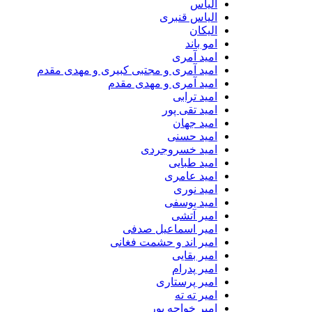
الیاس
الیاس قنبرى
الیکان
امو باند
امید آمری
امید آمری و مجتبی کبیری و مهدى مقدم
امید آمری و مهدی مقدم
امید ترابی
امید تقی پور
امید جهان
امید حسنی
امید خسروجردی
امید طبایی
امید عامری
امید نوری
امید یوسفی
امیر آتشی
امیر اسماعیل صدفی
امیر اند و حشمت فغانی
امیر بقایی
امیر پدرام
امیر پرستاری
امیر ته ته
امیر خواجه پور