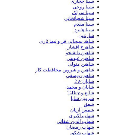
سینا حجازی
سینا روحی
سینا سرلک
سینا شعبانخانی
سینا مقدم
سینا هاترد
شارمین
شاهد سبحانی فر و نیما تاری
شاهرخ افشار
شاهین دانشجو
شاهین عبدهی
شاهین متولی
شاهین و شروین محافظت کار
شاهین یوسفی
شایان ع 2
شایان و محمد
شایع و T-Dey
شروین شایا
شفق
شمس آریان
شهاب اکبری
شهاب الدین شفائی
شهاب رمضان
شهاب شکور