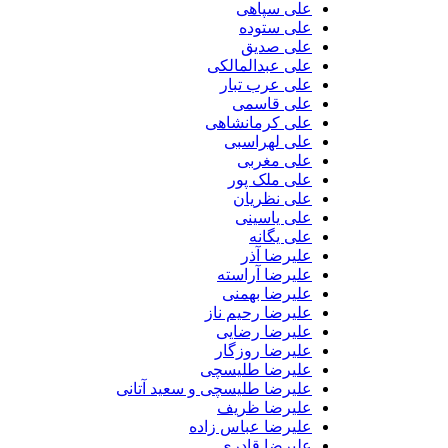
علی سپاهی
علی ستوده
علی صدیق
علی عبدالمالکی
علی عرب تبار
علی قاسمی
علی کرمانشاهی
علی لهراسبی
علی مغربی
علی ملک پور
علی نظریان
علی یاسینی
علی یگانه
علیرضا آذر
علیرضا آراسته
علیرضا بهمنی
علیرضا رحیم ناز
علیرضا رضایی
علیرضا روزگار
علیرضا طلیسچی
علیرضا طلیسچی و سعید آتانی
علیرضا ظریف
علیرضا عباس زاده
علیرضا قادری