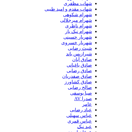
شهاب مظفری
شهاب مقدم و امید طیبی
شهرام شکوهی
شهرام میرجلالی
شهرام ناظری
شهرام نیک یار
شهریار حسینی
شهریار خسروی
شیث رضایی
شیرازیس باند
صادق آبان
صادق باغبانی
صادق رضایی
صادق صفدریان
صادق کشاورز
صالح رضایی
صبا یوسفی
صدرا AV
عامر
عباد رضایی
عباس سهیلی
عباس قمری
عبد نیک