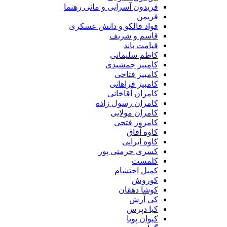
فریدون آسرایی و مانی رهنما
فریمن
فواد فالکو و دانش عسکری
قاسم و شریف
قیامت باند
کاظم سلیمانی
کامبیز جمشیدی
کامبیز فتاحی
کامبیز فراهانی
کامران آقاخانی
کامران رسول زاده
کامران مولایی
کامروز فتحی
کاوه آفاق
کاوه ایرانی
کسری حرمتی پور
کلمست
کمیل احتشام
کوروش
کوشا دهقان
کی آرش
کیا دپرس
کیوان پویا