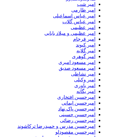
امیر شب
امیر طارمی
امیر عباس اسماعیلی
امیر عباس گلاب
امیر عظیمی
امیر عظیمی و میلاد بابایی
امیر فرجام
امیر کیوند
امیر گلایه
امیر گوهری
امیر مسعود امیری
امیر مسعود صدیق
امیر نشاطی
امیر وکیلی
امیر یاوری
امیر یگانه
امیرحسین افتخاری
امیرحسین ایمانی
امیرحسین پاک نهاد
امیرحسین حسینی
امیرحسین رضائی
امیرحسین مدرس و حمیدرضا ترکاشوند
امیرحسین مقصودلو