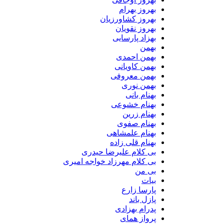
بهروز بهرام
بهروز کشاورزیان
بهروز نقویان
بهزاد پارسایی
بهمن
بهمن احمدی
بهمن کاویانی
بهمن معروفی
بهمن نوری
بهنام بانی
بهنام خشوعی
بهنام زرین
بهنام صفوی
بهنام علمشاهی
بهنام قلی زاده
بی کلام علیرضا حیدری
بی کلام مهرزاد خواجه امیری
بی من
بیات
پارسا زارع
پازل باند
پدرام بهزادی
پرواز همای