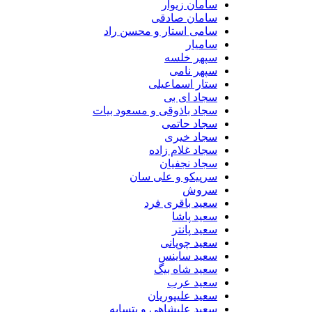
سامان زیوار
سامان صادقی
سامی استار و محسن راد
سامیار
سپهر خلسه
سپهر نامی
ستار اسماعیلی
سجاد ای بی
سجاد باذوقی و مسعود بیات
سجاد حاتمی
سجاد خیری
سجاد غلام زاده
سجاد نجفیان
سرپیکو و علی سان
سروش
سعید باقری فرد
سعید پاشا
سعید پانتر
سعید چوپانی
سعید ساینس
سعید شاه بیگ
سعید عرب
سعید علیپوریان
سعید علیشاهی و بتسابه