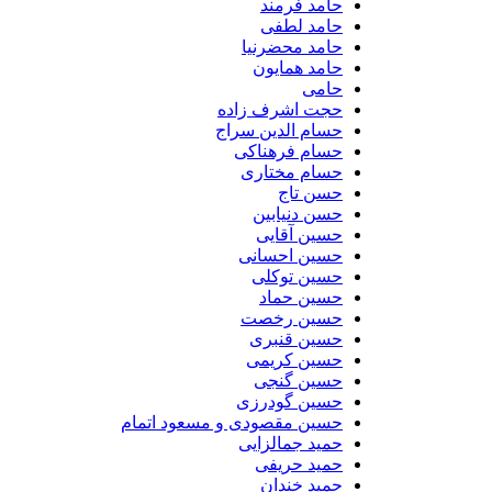
حامد فرمند
حامد لطفی
حامد محضرنیا
حامد همایون
حامی
حجت اشرف زاده
حسام الدین سراج
حسام فرهناکی
حسام مختاری
حسن تاج
حسن دنیابین
حسین آقایی
حسین احسانی
حسین توکلی
حسین حماد
حسین رخصت
حسین قنبری
حسین کریمی
حسین گنجی
حسین گودرزی
حسین مقصودی و مسعود اتمام
حمید جمالزایی
حمید حریفی
حمید خندان