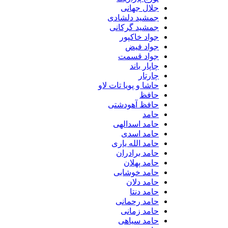
جلال جهانی
جمشید دلشادی
جمشید گرکانی
جواد خاکپور
جواد فیض
جواد قسمت
چاپار باند
چارتار
حاشا و پویا تات لاو
حافظ
حافظ آهودشتی
حامد
حامد اسدالهی
حامد اسدی
حامد الله یاری
حامد برادران
حامد پهلان
حامد خوشابی
حامد دلان
حامد دنتا
حامد رحمانی
حامد زمانی
حامد سیاهی