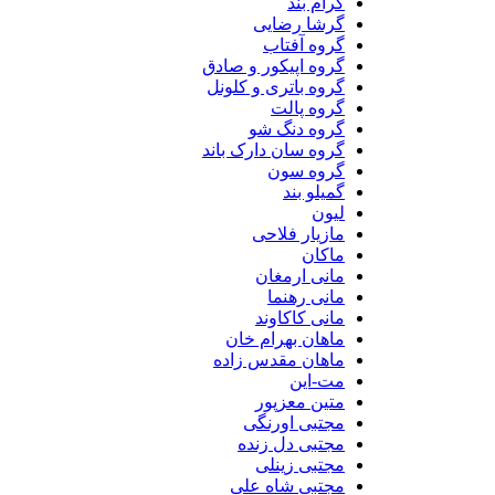
گرام بند
گرشا رضایی
گروه آفتاب
گروه اپیکور و صادق
گروه باتری و کلونل
گروه پالت
گروه دنگ شو
گروه سان دارک باند
گروه سون
گمیلو بند
لیون
مازیار فلاحی
ماکان
مانی ارمغان
مانی رهنما
مانی کاکاوند
ماهان بهرام خان
ماهان مقدس زاده
مت-این
متین معزپور
مجتبی اورنگی
مجتبی دل زنده
مجتبی زینلی
مجتبی شاه علی