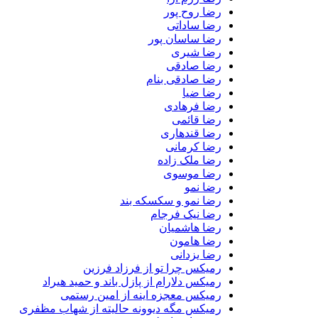
رضا روح پور
رضا ساداتی
رضا ساسان پور
رضا شیری
رضا صادقی
رضا صادقی بنام
رضا ضیا
رضا فرهادی
رضا قائمی
رضا قندهاری
رضا کرمانی
رضا ملک زاده
رضا موسوی
رضا نمو
رضا نمو و سکسکه بند
رضا نیک فرجام
رضا هاشمیان
رضا هامون
رضا یزدانی
رمیکس چرا تو از فرزاد فرزین
رمیکس دلارام از پازل باند و حمید هیراد
رمیکس معجزه اینه از امین رستمی
رمیکس مگه دیوونه حالیته از شهاب مظفری