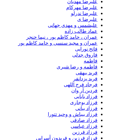
علیرضا مهدیان
علیرضا مهرکام
علیرضا ندرلو
علیرضا ی
علیشمس و مهدی جهانی
عماد طالب زاده
عمران ، حامد کاظم پور ، نیما حنجر
عمران و مجید سنسی و حامد کاظم پور
فاتح نورایی
فاروق جدلی
فاطمه
فاطمه و رضا شیری
فربد بیهقی
فربد یزدانفر
فرجاد فرج اللهی
فردین آر وان
فرزاد بابایی
فرزاد بوجاری
فرزاد بیانی
فرزاد بیباش و وحید تتورا
فرزاد صادقی
فرزاد عباسی
فرزاد فرزین
فرزاد فرزین و فریدون آسرایی