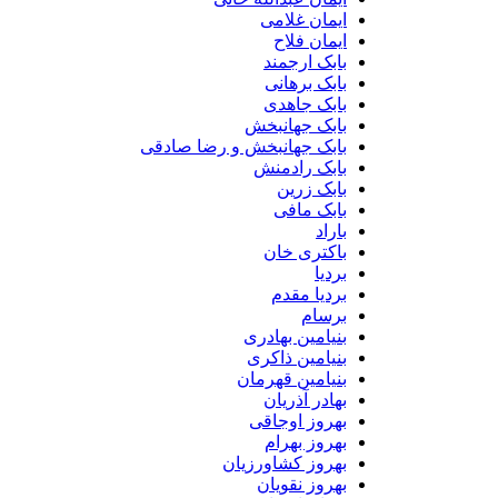
ایمان غلامی
ایمان فلاح
بابک ارجمند
بابک برهانی
بابک جاهدی
بابک جهانبخش
بابک جهانبخش و رضا صادقی
بابک رادمنش
بابک زرین
بابک مافی
باراد
باکتری خان
بردیا
بردیا مقدم
برسام
بنیامین بهادری
بنیامین ذاکری
بنیامین قهرمان
بهادر آذریان
بهروز اوجاقی
بهروز بهرام
بهروز کشاورزیان
بهروز نقویان