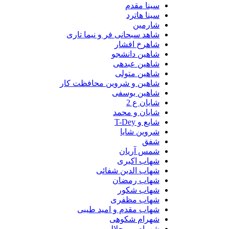
سینا مقدم
سینا هاترد
شارمین
شاهد سبحانی فر و نیما تاری
شاهرخ افشار
شاهین دانشجو
شاهین عبدهی
شاهین متولی
شاهین و شروین محافظت کار
شاهین یوسفی
شایان ع 2
شایان و محمد
شایع و T-Dey
شروین شایا
شفق
شمس آریان
شهاب اکبری
شهاب الدین شفائی
شهاب رمضان
شهاب شکور
شهاب مظفری
شهاب مقدم و امید طیبی
شهرام شکوهی
شهرام میرجلالی