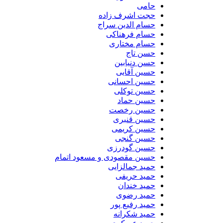
حامی
حجت اشرف زاده
حسام الدین سراج
حسام فرهناکی
حسام مختاری
حسن تاج
حسن دنیابین
حسین آقایی
حسین احسانی
حسین توکلی
حسین حماد
حسین رخصت
حسین قنبری
حسین کریمی
حسین گنجی
حسین گودرزی
حسین مقصودی و مسعود اتمام
حمید جمالزایی
حمید حریفی
حمید خندان
حمید رضوی
حمید رفیع پور
حمید شکرانه