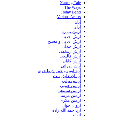
Tale و Xanta
The Ways
Today Band
Various Artists
آراد
آراو
آرتین تی زد
آرش ای پی
آرش ای پی و مسیح
آرش جلالی
آرش رستمی
آرش قالیچی
آرش کایان
آرش نورائی
آرشاوین و عمران طاهری
آرمان علیدوست
آرمین بیانی
آرمین حبیبی
آرمین سمیعی
آرمین مرسی
آرمین مکری
آروان جوان
آریا حمد الله زاده
آریابد