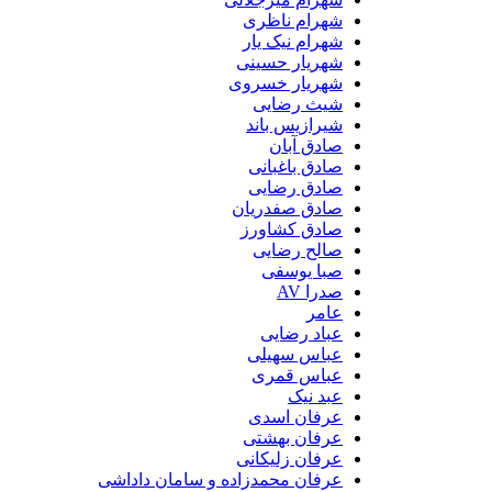
شهرام ناظری
شهرام نیک یار
شهریار حسینی
شهریار خسروی
شیث رضایی
شیرازیس باند
صادق آبان
صادق باغبانی
صادق رضایی
صادق صفدریان
صادق کشاورز
صالح رضایی
صبا یوسفی
صدرا AV
عامر
عباد رضایی
عباس سهیلی
عباس قمری
عبد نیک
عرفان اسدی
عرفان بهشتی
عرفان زلیکانی
عرفان محمدزاده و سامان داداشی