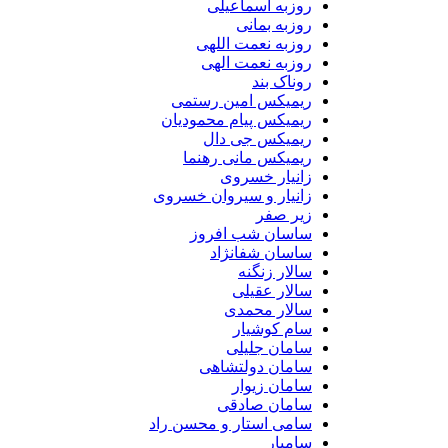
روزبه اسماعیلی
روزبه بمانی
روزبه نعمت اللهی
روزبه نعمت الهی
روناک بند
ریمیکس امین رستمی
ریمیکس پیام محمودیان
ریمیکس جی دال
ریمیکس مانی رهنما
زانیار خسروی
زانیار و سیروان خسروی
زیر صفر
ساسان شب افروز
ساسان شفانژاد
سالار زنگنه
سالار عقیلی
سالار محمدی
سام کوشیار
سامان جلیلی
سامان دولتشاهی
سامان زیوار
سامان صادقی
سامی استار و محسن راد
سامیار