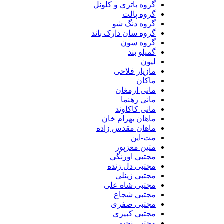
گروه باتری و کلونل
گروه پالت
گروه دنگ شو
گروه سان دارک باند
گروه سون
گمیلو بند
لیون
مازیار فلاحی
ماکان
مانی ارمغان
مانی رهنما
مانی کاکاوند
ماهان بهرام خان
ماهان مقدس زاده
مت-این
متین معزپور
مجتبی اورنگی
مجتبی دل زنده
مجتبی زینلی
مجتبی شاه علی
مجتبی شجاع
مجتبی صفری
مجتبی کبیری
مجتبی نجیمی