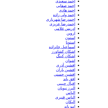
احمد سعیدی
احمد صفایی
احمد هادی
احمد ولی زاده
احمدرضا شهریاری
احمدرضا عزیزی
ادریس غلامی
اروین
استون
استونا
اسماعیل خانزاده
اشکان کشاورز
اشکان کینگ
اشوان
افشین آذری
افشین باران
افشین حسنی
افق باند
اقبال حبیبی
البرز نبویان
الیاس
الیاس قنبرى
الیکان
امو باند