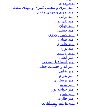
امید آمری
امید آمری و مجتبی کبیری و مهدى مقدم
امید آمری و مهدی مقدم
امید ترابی
امید تقی پور
امید جهان
امید حسنی
امید خسروجردی
امید طبایی
امید عامری
امید نوری
امید یوسفی
امیر آتشی
امیر اسماعیل صدفی
امیر اند و حشمت فغانی
امیر بقایی
امیر پدرام
امیر پرستاری
امیر ته ته
امیر خواجه پور
امیر شب
امیر طارمی
امیر عباس اسماعیلی