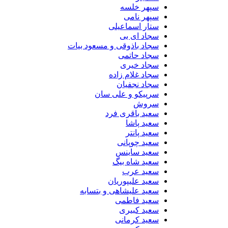
سپهر خلسه
سپهر نامی
ستار اسماعیلی
سجاد ای بی
سجاد باذوقی و مسعود بیات
سجاد حاتمی
سجاد خیری
سجاد غلام زاده
سجاد نجفیان
سرپیکو و علی سان
سروش
سعید باقری فرد
سعید پاشا
سعید پانتر
سعید چوپانی
سعید ساینس
سعید شاه بیگ
سعید عرب
سعید علیپوریان
سعید علیشاهی و بتسابه
سعید فاطمی
سعید کبیری
سعید کرمانی