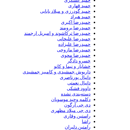
حمید عسکری
حمید قهاری
حمید گودرزی و میلاد بابایی
حمید هیراد
حمیدرضا اکبری
حمیدرضا برومند
حمیدرضا ترکاشوند و امیریل ارجمند
حمیدرضا علیخانی
حمیدرضا علیزاده
حمیدرضا مازوچی
حمیدرضا محوی
خسرو دادگر
خشایار و نیما و کانو
داریوش جمشیدی و کامبیز جمشیدی
دانیال پورناصری
دانیال نعمتی
داوود فشکی
دسته‌بندی نشده
دکلمه وحید موسویان
دی جی آرگون
دی جی میلاد مظهری
راستین وقاری
راشا
رامتین دلیران