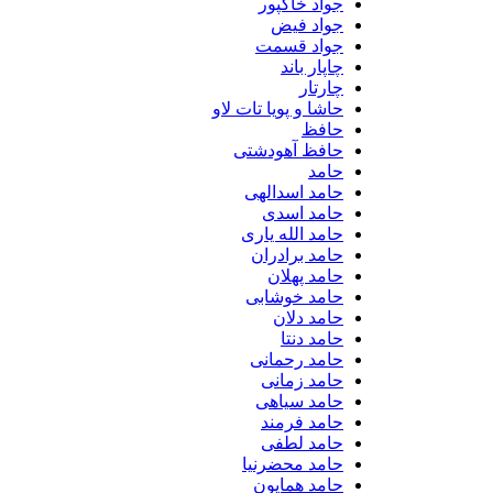
جواد خاکپور
جواد فیض
جواد قسمت
چاپار باند
چارتار
حاشا و پویا تات لاو
حافظ
حافظ آهودشتی
حامد
حامد اسدالهی
حامد اسدی
حامد الله یاری
حامد برادران
حامد پهلان
حامد خوشابی
حامد دلان
حامد دنتا
حامد رحمانی
حامد زمانی
حامد سیاهی
حامد فرمند
حامد لطفی
حامد محضرنیا
حامد همایون