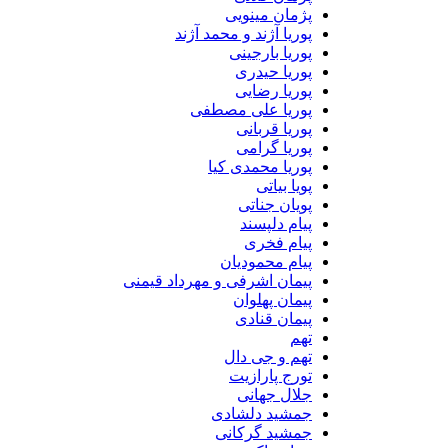
پژمان مینویی
پوریا آژند و محمد آژند
پوریا بارجینی
پوریا حیدری
پوریا رضایی
پوریا علی مصطفی
پوریا قربانی
پوریا گرامی
پوریا محمدی کیا
پویا بیاتی
پویان جناتی
پیام دلپسند
پیام فخری
پیام محمودیان
پیمان اشرفی و مهرداد قیمنی
پیمان پهلوان
پیمان قنادی
تهم
تهم و جی دال
تورج پارازیت
جلال جهانی
جمشید دلشادی
جمشید گرکانی