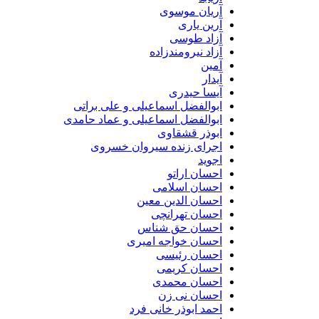
آریان موسوی
آرین یاری
آزاد طوسی
آزاد نیرومندزاده
آمین
آیدار
آیسا حیدری
ابوالفضل اسماعیلی و علی براتی
ابوالفضل اسماعیلی و عماد حامدی
ابوذر قشقاوی
اجرای زنده سیروان خسروی
اجوید
احسان اراتو
احسان اسلامی
احسان الدین معین
احسان تهرانچی
احسان حق شناس
احسان خواجه امیری
احسان رئیسی
احسان کریمی
احسان محمدی
احسان نی زن
احمد ابوذر خانی فرد