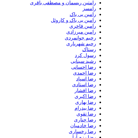
رامتین ریسمان و مصطفی باقری
رامسز
رامین بی باک
رامین بی باک و کاروئل
رامین فاخری
رامین میرزادی
رحیم جوانمردی
رحیم شهریاری
رستاک
رسول کرد
رشید سینایی
رضا احسانی
رضا احمدی
رضا اسپاد
رضا استادی
رضا افشار
رضا اکبری
رضا بهاری
رضا بیدرام
رضا تقوی
رضا چناری
رضا خادمیان
رضا رخساری
رضا رزم آرا