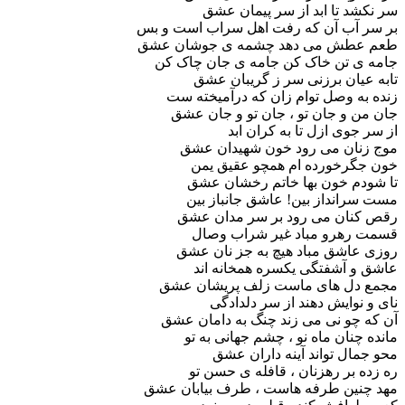
تا ابد از سر پیمان عشق
ب آن که رفت اهل سراب است و بس
ش می دهد چشمه ی جوشان عشق
تن خاک کن جامه ی جان چاک کن
ن برزنی سر ز گریبان عشق
وصل توام زان که درآمیخته ست
 جان تو ، جان تو و جان عشق
ی ازل تا به کران ابد
ن می رود خون شهیدان عشق
خورده ام همچو عقیق یمن
 خون بها خاتم رخشان عشق
داز بین! عاشق جانباز بین
ن می رود بر سر م
دان عشق
رو مباد غیر شراب وصال
شق مباد هیچ به جز نان عشق
آشفتگی یکسره همخانه اند
 های ماست زلف پریشان عشق
ایش دهند از سر دلدادگی
و نی می زند چنگ به دامان عشق
ان ماه نو ، چشم جهانی به تو
 تواند آینه داران عشق
ر رهزنان ، قافله ی حسن تو
ن طرفه هاست ، طرف بیابان عشق