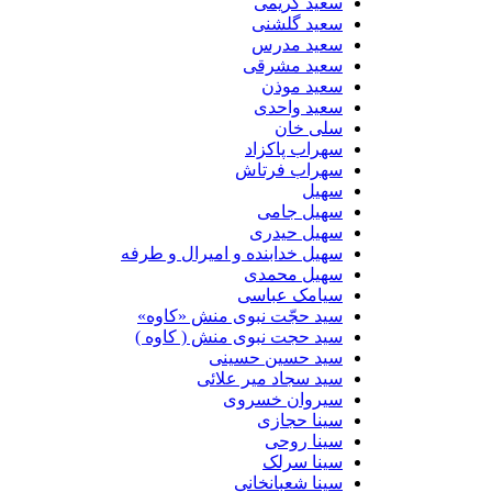
سعید کریمی
سعید گلشنی
سعید مدرس
سعید مشرقی
سعید موذن
سعید واحدی
سلی خان
سهراب پاکزاد
سهراب فرتاش
سهیل
سهیل جامی
سهیل حیدری
سهیل خدابنده و امیرال و طرفه
سهیل محمدی
سیامک عباسی
سید حجّت نبوی منش «کاوه»
سید حجت نبوی منش ( کاوه )
سید حسین حسینى
سید سجاد میر علائی
سیروان خسروی
سینا حجازی
سینا روحی
سینا سرلک
سینا شعبانخانی