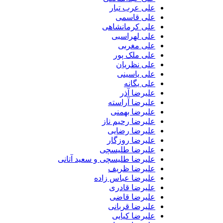
علی عرب تبار
علی قاسمی
علی کرمانشاهی
علی لهراسبی
علی مغربی
علی ملک پور
علی نظریان
علی یاسینی
علی یگانه
علیرضا آذر
علیرضا آراسته
علیرضا بهمنی
علیرضا رحیم ناز
علیرضا رضایی
علیرضا روزگار
علیرضا طلیسچی
علیرضا طلیسچی و سعید آتانی
علیرضا ظریف
علیرضا عباس زاده
علیرضا قادری
علیرضا قاضی
علیرضا قربانی
علیرضا کیایی