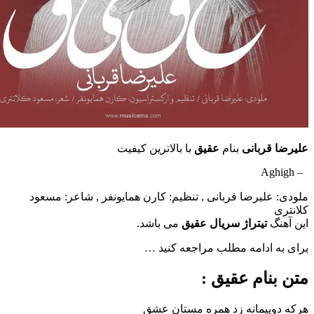
ربانی
بنام
عقیق
با بالاترین کیفیت
لیرضا قربانی , تنظیم: کارن همایونفر , شاعر: مسعود
تیتراژ سریال عقیق
می باشد.
ادامه مطلب مراجعه کنید …
ام عقیق :
پیمانه زد همره مستان عشق