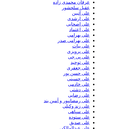
عرفان محمدی زاده
عقیل سلحشور
علی آتبین
علی ارشدی
علی اصحابی
علی اعتماد
علی بهرامی
علی بهرامی صدر
علی بیات
علی پرویزی
علی پی جی
علی توحید
علی جعفری
علی حسن پور
علی حسینی
علی خادمی
علی دشتی
علی رضایی
علی رمضانپور و آمین بند
علی زند وکیلی
علی سپاهی
علی ستوده
علی صدیق
علی عبدالمالکی