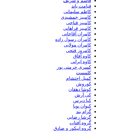
قاسم و شریف
قیامت باند
کاظم سلیمانی
کامبیز جمشیدی
کامبیز فتاحی
کامبیز فراهانی
کامران آقاخانی
کامران رسول زاده
کامران مولایی
کامروز فتحی
کاوه آفاق
کاوه ایرانی
کسری حرمتی پور
کلمست
کمیل احتشام
کوروش
کوشا دهقان
کی آرش
کیا دپرس
کیوان پویا
گرام بند
گرشا رضایی
گروه آفتاب
گروه اپیکور و صادق