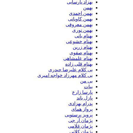
بهزاد پارسایی
بهمن
بهمن احمدی
بهمن کاویانی
بهمن معروفی
بهمن نوری
بهنام بانی
بهنام خشوعی
بهنام زرین
بهنام صفوی
بهنام علمشاهی
بهنام قلی زاده
بی کلام علیرضا حیدری
بی کلام مهرزاد خواجه امیری
بی من
بیات
پارسا زارع
پازل باند
پدرام بهزادی
پرواز همای
پرویز پرستویی
پژمان آر جی
پژمان غلامی
پژمان کلانی