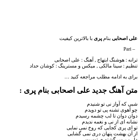
علی اصحابی
بنام
پری
با بالاترین کیفیت
– Pari
ترانه : هوشنگ ابتهاج , آهنگ : علی اصحابی
تنظیم : سینا مالکی , میکس و مسترینگ : کوشان حداد
برای به ادامه مطلب مراجعه کنید …
متن آهنگ جدید علی اصحابی بنام پری :
شبی که آواز نی تو شنیدم
چو آهوی تشنه پی تو دویدم
دوان دوان تا لب چشمه رسیدم
نشانه ای از نی و نغمه ندیدم
تو ای پری کجایی که روخ نمی نمایی
از آن بهشت پنهان دری نمی گشایی
دل من سرگشته ی توست