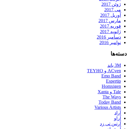
ژوئن 2017
می 2017
آوریل 2017
مارس 2017
فوریه 2017
ژانویه 2017
دسامبر 2016
نوامبر 2016
دسته‌ها
3M باند
ACven و TEYHO
Emo Band
Espertip
Homxigen
Tale و Xanta
The Ways
Today Band
Various Artists
آراد
آراو
آرتین تی زد