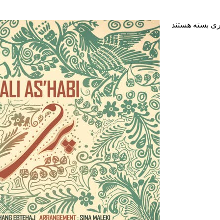
ری
بسته هستند