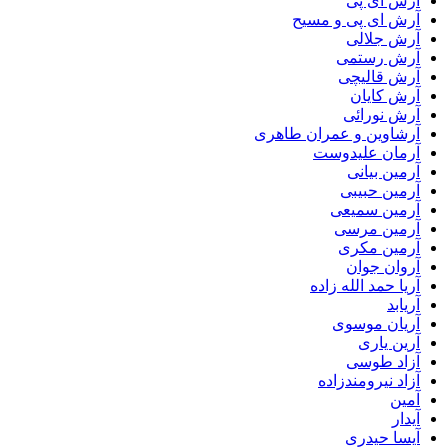
آرش ای پی
آرش ای پی و مسیح
آرش جلالی
آرش رستمی
آرش قالیچی
آرش کایان
آرش نورائی
آرشاوین و عمران طاهری
آرمان علیدوست
آرمین بیانی
آرمین حبیبی
آرمین سمیعی
آرمین مرسی
آرمین مکری
آروان جوان
آریا حمد الله زاده
آریابد
آریان موسوی
آرین یاری
آزاد طوسی
آزاد نیرومندزاده
آمین
آیدار
آیسا حیدری