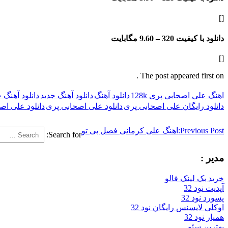
[]
دانلود با کیفیت 320 –
9.60 مگابایت
[]
The post appeared first on .
اهنگ علی اصحابی پری 128k
دانلود آهنگ
دانلود آهنگ جدید
دانلود آهنگ
دانلود رایگان علی اصحابی پری
دانلود علی اصحابی پری
دانلود علی اصحا
Previous Post:
اهنگ علی کرمانی فصل بی تو
Search for:
مدیر :
خرید بک لینک فالو
آپدیت نود 32
پسورد نود 32
اوکلی لایسنس رایگان نود 32
همیار نود 32
بهترین سئو