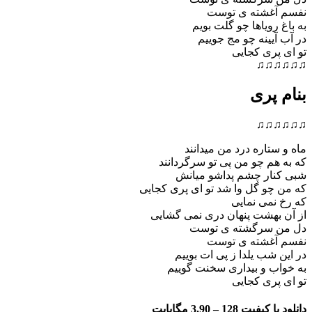
نفسم آغشته ی توست
به باغ رویاها چو گلت بویم
در آب آیینه چو مج جوییم
تو ای پری کجایی
♫♫♫♫♫♫
بنام پری
♫♫♫♫♫♫
ماه و ستاره درد من میدانند
که به هم چو من پی تو سرگردانند
شبی کنار چشم پداشو میانش
که من چو گل وا شد تو ای پری کجایی
که رخ نمی نمایی
از آن بهشت پنهان دری نمی گشایی
دل من سرگشته ی توست
نفسم آغشته ی توست
در این شب یلدا ز پی ات بوییم
به خواب و بیداری سخنت گوییم
تو ای پری کجایی
دانلود با کیفیت 128 –
3.90 مگابایت